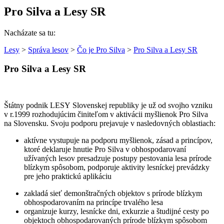
Pro Silva a Lesy SR
Nacházate sa tu:
Lesy
>
Správa lesov
>
Čo je Pro Silva
>
Pro Silva a Lesy SR
Pro Silva a Lesy SR
Štátny podnik LESY Slovenskej republiky je už od svojho vzniku
v r.1999 rozhodujúcim činiteľom v aktivácii myšlienok Pro Silva
na Slovensku. Svoju podporu prejavuje v nasledovných oblastiach:
aktívne vystupuje na podporu myšlienok, zásad a princípov,
ktoré deklaruje hnutie Pro Silva v obhospodarovaní
užívaných lesov presadzuje postupy pestovania lesa prírode
blízkym spôsobom, podporuje aktivity lesníckej prevádzky
pre jeho praktickú aplikáciu
zakladá sieť demonštračných objektov s prírode blízkym
obhospodarovaním na princípe trvalého lesa
organizuje kurzy, lesnícke dni, exkurzie a študijné cesty po
objektoch obhospodarovaných prírode blízkym spôsobom