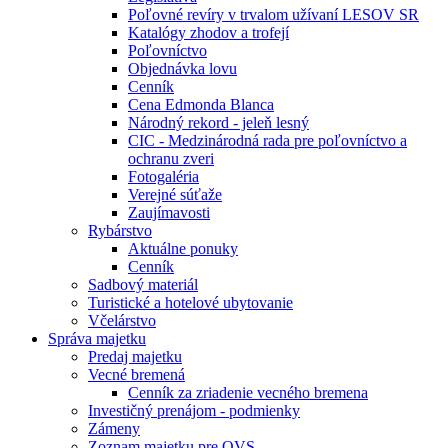
Poľovné revíry v trvalom užívaní LESOV SR
Katalógy zhodov a trofejí
Poľovníctvo
Objednávka lovu
Cenník
Cena Edmonda Blanca
Národný rekord - jeleň lesný
CIC - Medzinárodná rada pre poľovníctvo a
ochranu zveri
Fotogaléria
Verejné súťaže
Zaujímavosti
Rybárstvo
Aktuálne ponuky
Cenník
Sadbový materiál
Turistické a hotelové ubytovanie
Včelárstvo
Správa majetku
Predaj majetku
Vecné bremená
Cenník za zriadenie vecného bremena
Investičný prenájom - podmienky
Zámeny
Zoznam majetku pre OVS