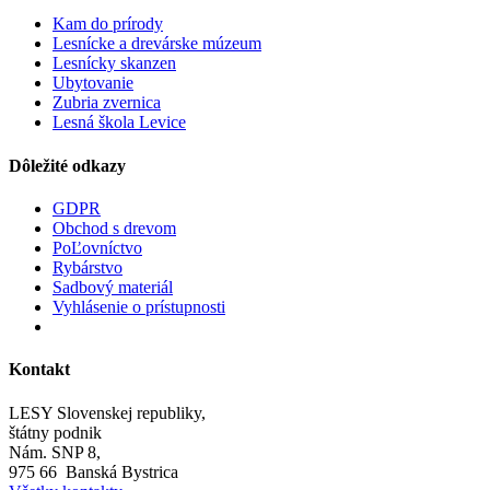
Kam do prírody
Lesnícke a drevárske múzeum
Lesnícky skanzen
Ubytovanie
Zubria zvernica
Lesná škola Levice
Dôležité odkazy
GDPR
Obchod s drevom
PoĽovníctvo
Rybárstvo
Sadbový materiál
Vyhlásenie o prístupnosti
Kontakt
LESY Slovenskej republiky,
štátny podnik
Nám. SNP 8,
975 66 Banská Bystrica