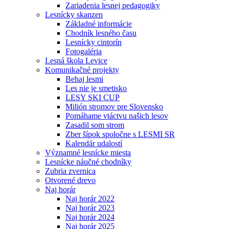
Zariadenia lesnej pedagogiky
Lesnícky skanzen
Základné informácie
Chodník lesného času
Lesnícky cintorín
Fotogaléria
Lesná škola Levice
Komunikačné projekty
Behaj lesmi
Les nie je smetisko
LESY SKI CUP
Milión stromov pre Slovensko
Pomáhame vtáctvu našich lesov
Zasadil som strom
Zber šípok spoločne s LESMI SR
Kalendár udalostí
Významné lesnícke miesta
Lesnícke náučné chodníky
Zubria zvernica
Otvorené drevo
Naj horár
Naj horár 2022
Naj horár 2023
Naj horár 2024
Naj horár 2025