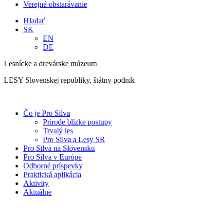
Verejné obstarávanie
Hladať
SK
EN
DE
Lesnícke a drevárske múzeum
LESY Slovenskej republiky, štátny podnik
Čo je Pro Silva
Prírode blízke postupy
Trvalý les
Pro Silva a Lesy SR
Pro Silva na Slovensku
Pro Silva v Európe
Odborné príspevky
Praktická aplikácia
Aktivity
Aktuálne