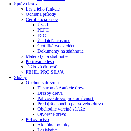
Správa lesov
Les a jeho funkcie
Ochrana prírody
Certifikácia lesov
Úvod
PEFC
FSC
Žiadateľ/účastník
Certifikáty/osvedčenia
Dokumenty na stiahnutie
Materiály na stiahnutie
Pestovanie lesa
Ťažbová činnosť
PBHL, PRO SILVA
Služby
Obchod s drevom
Elektronické aukcie dreva
Dražby dreva
Palivové drevo pre domácnosti
Predaj štiepaného palivového dreva
Obchodné verejné súťaže
Otvorené drevo
Poľovníctvo
Aktuálne ponuky
Legislatíva