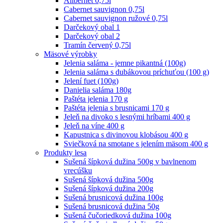
Alibernet 0,75l
Cabernet sauvignon 0,75l
Cabernet sauvignon ružové 0,75l
Darčekový obal 1
Darčekový obal 2
Tramín červený 0,75l
Mäsové výrobky
Jelenia saláma - jemne pikantná (100g)
Jelenia saláma s dubákovou príchuťou (100 g)
Jelení fuet (100g)
Danielia saláma 180g
Paštéta jelenia 170 g
Paštéta jelenia s brusnicami 170 g
Jeleň na divoko s lesnými hríbami 400 g
Jeleň na víne 400 g
Kapustnica s divinovou klobásou 400 g
Sviečková na smotane s jelením mäsom 400 g
Produkty lesa
Sušená šípková dužina 500g v bavlnenom
vrecúšku
Sušená šípková dužina 500g
Sušená šípková dužina 200g
Sušená brusnicová dužina 100g
Sušená brusnicová dužina 50g
Sušená čučoriedková dužina 100g