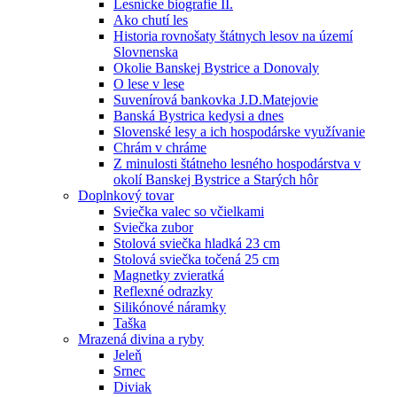
Lesnícke biografie II.
Ako chutí les
Historia rovnošaty štátnych lesov na území
Slovnenska
Okolie Banskej Bystrice a Donovaly
O lese v lese
Suvenírová bankovka J.D.Matejovie
Banská Bystrica kedysi a dnes
Slovenské lesy a ich hospodárske využívanie
Chrám v chráme
Z minulosti štátneho lesného hospodárstva v
okolí Banskej Bystrice a Starých hôr
Doplnkový tovar
Sviečka valec so včielkami
Sviečka zubor
Stolová sviečka hladká 23 cm
Stolová sviečka točená 25 cm
Magnetky zvieratká
Reflexné odrazky
Silikónové náramky
Taška
Mrazená divina a ryby
Jeleň
Srnec
Diviak