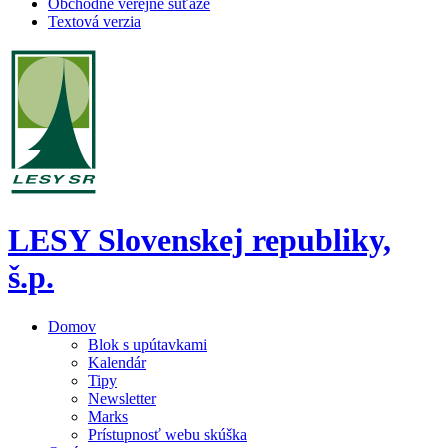
Obchodné verejné súťaže
Textová verzia
LESY Slovenskej republiky,
š.p.
Domov
Blok s upútavkami
Kalendár
Tipy
Newsletter
Marks
Prístupnosť webu skúška