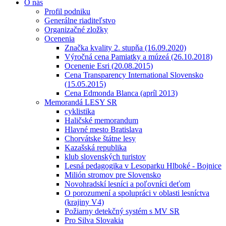
O nás
Profil podniku
Generálne riaditeľstvo
Organizačné zložky
Ocenenia
Značka kvality 2. stupňa (16.09.2020)
Výročná cena Pamiatky a múzeá (26.10.2018)
Ocenenie Esri (20.08.2015)
Cena Transparency International Slovensko
(15.05.2015)
Cena Edmonda Blanca (apríl 2013)
Memorandá LESY SR
cyklistika
Haličské memorandum
Hlavné mesto Bratislava
Chorvátske štátne lesy
Kazašská republika
klub slovenských turistov
Lesná pedagogika v Lesoparku Hlboké - Bojnice
Milión stromov pre Slovensko
Novohradskí lesníci a poľovníci deťom
O porozumení a spolupráci v oblasti lesníctva
(krajiny V4)
Požiarny detekčný systém s MV SR
Pro Silva Slovakia