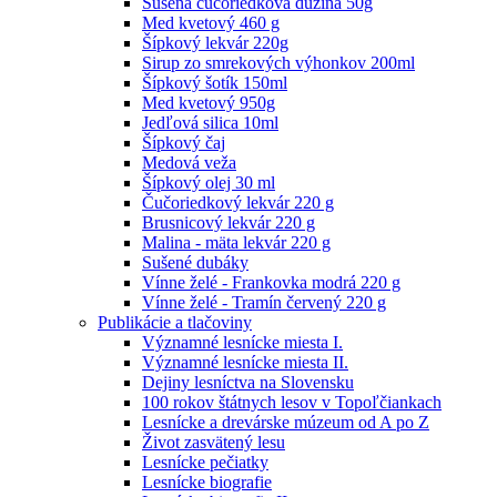
Sušená čučoriedková dužina 50g
Med kvetový 460 g
Šípkový lekvár 220g
Sirup zo smrekových výhonkov 200ml
Šípkový šotík 150ml
Med kvetový 950g
Jedľová silica 10ml
Šípkový čaj
Medová veža
Šípkový olej 30 ml
Čučoriedkový lekvár 220 g
Brusnicový lekvár 220 g
Malina - mäta lekvár 220 g
Sušené dubáky
Vínne želé - Frankovka modrá 220 g
Vínne želé - Tramín červený 220 g
Publikácie a tlačoviny
Významné lesnícke miesta I.
Významné lesnícke miesta II.
Dejiny lesníctva na Slovensku
100 rokov štátnych lesov v Topoľčiankach
Lesnícke a drevárske múzeum od A po Z
Život zasvätený lesu
Lesnícke pečiatky
Lesnícke biografie