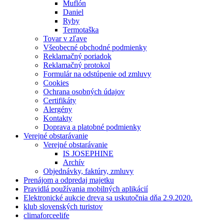
Muflón
Daniel
Ryby
Termotaška
Tovar v zľave
Všeobecné obchodné podmienky
Reklamačný poriadok
Reklamačný protokol
Formulár na odstúpenie od zmluvy
Cookies
Ochrana osobných údajov
Certifikáty
Alergény
Kontakty
Doprava a platobné podmienky
Verejné obstarávanie
Verejné obstarávanie
IS JOSEPHINE
Archív
Objednávky, faktúry, zmluvy
Prenájom a odpredaj majetku
Pravidlá používania mobilných aplikácií
Elektronické aukcie dreva sa uskutočnia dňa 2.9.2020.
klub slovenských turistov
climaforceelife