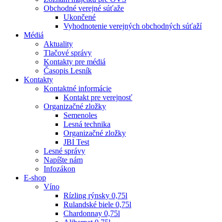
Obchodné verejné súťaže
Ukončené
Vyhodnotenie verejných obchodných súťaží
Médiá
Aktuality
Tlačové správy
Kontakty pre médiá
Časopis Lesník
Kontakty
Kontaktné informácie
Kontakt pre verejnosť
Organizačné zložky
Semenoles
Lesná technika
Organizačné zložky
JBI Test
Lesné správy
Napíšte nám
Infozákon
E-shop
Víno
Rízling rýnsky 0,75l
Rulandské biele 0,75l
Chardonnay 0,75l