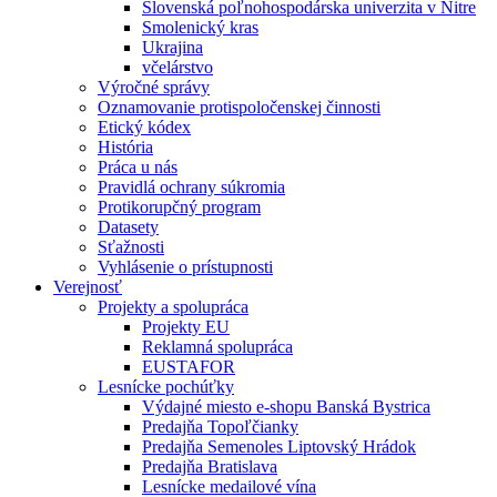
Slovenská poľnohospodárska univerzita v Nitre
Smolenický kras
Ukrajina
včelárstvo
Výročné správy
Oznamovanie protispoločenskej činnosti
Etický kódex
História
Práca u nás
Pravidlá ochrany súkromia
Protikorupčný program
Datasety
Sťažnosti
Vyhlásenie o prístupnosti
Verejnosť
Projekty a spolupráca
Projekty EU
Reklamná spolupráca
EUSTAFOR
Lesnícke pochúťky
Výdajné miesto e-shopu Banská Bystrica
Predajňa Topoľčianky
Predajňa Semenoles Liptovský Hrádok
Predajňa Bratislava
Lesnícke medailové vína