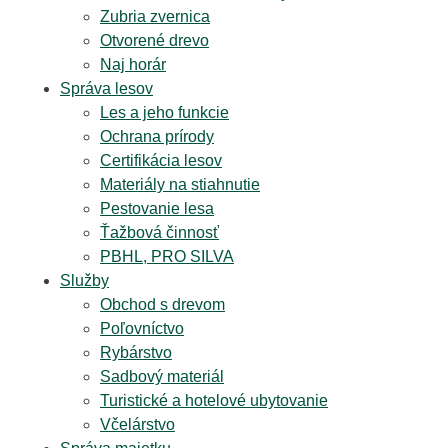
Zubria zvernica
Otvorené drevo
Naj horár
Správa lesov
Les a jeho funkcie
Ochrana prírody
Certifikácia lesov
Materiály na stiahnutie
Pestovanie lesa
Ťažbová činnosť
PBHL, PRO SILVA
Služby
Obchod s drevom
Poľovníctvo
Rybárstvo
Sadbový materiál
Turistické a hotelové ubytovanie
Včelárstvo