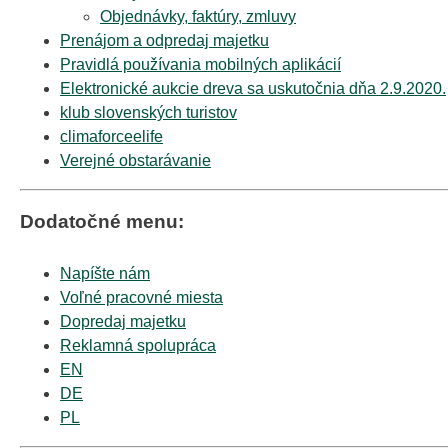
Objednávky, faktúry, zmluvy
Prenájom a odpredaj majetku
Pravidlá používania mobilných aplikácií
Elektronické aukcie dreva sa uskutočnia dňa 2.9.2020.
klub slovenských turistov
climaforceelife
Verejné obstarávanie
Dodatočné menu:
Napíšte nám
Voľné pracovné miesta
Dopredaj majetku
Reklamná spolupráca
EN
DE
PL