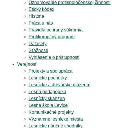
Oznamovanie protispoločenskej činnosti
Etický kódex
História
Práca u nás
Pravidlá ochrany súkromia
Protikorupčný program
Datasety
Sťažnosti
Vyhlásenie o prístupnosti
Verejnosť
Projekty a spolupráca
Lesnícke pochúťky
Lesnícke a drevárske múzeum
Lesná pedagogika
Lesnícky skanzen
Lesná škola Levice
Komunikačné projekty
Významné lesnícke miesta
Lesnícke náučné chodníky