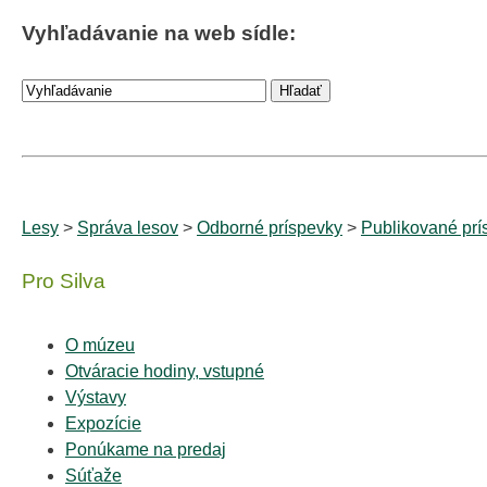
Vyhľadávanie na web sídle:
Lesy
>
Správa lesov
>
Odborné príspevky
>
Publikované prí
Pro Silva
O múzeu
Otváracie hodiny, vstupné
Výstavy
Expozície
Ponúkame na predaj
Súťaže