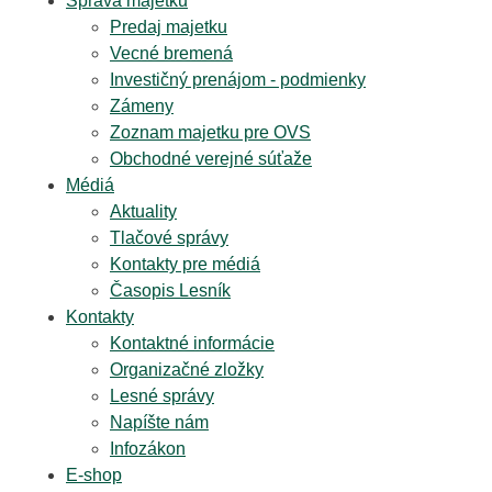
Správa majetku
Predaj majetku
Vecné bremená
Investičný prenájom - podmienky
Zámeny
Zoznam majetku pre OVS
Obchodné verejné súťaže
Médiá
Aktuality
Tlačové správy
Kontakty pre médiá
Časopis Lesník
Kontakty
Kontaktné informácie
Organizačné zložky
Lesné správy
Napíšte nám
Infozákon
E-shop