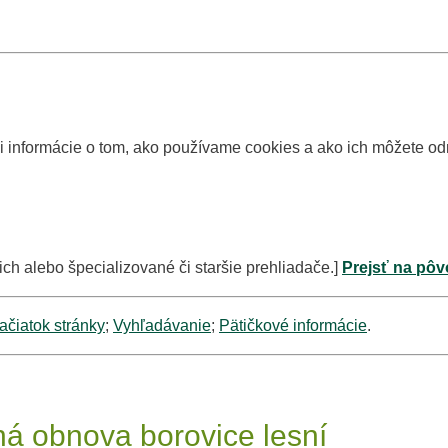
si informácie o tom, ako používame cookies a ako ich môžete o
ich alebo špecializované či staršie prehliadače.]
Prejsť na pôv
ačiatok stránky
;
Vyhľadávanie
;
Pätičkové informácie
.
ná obnova borovice lesní