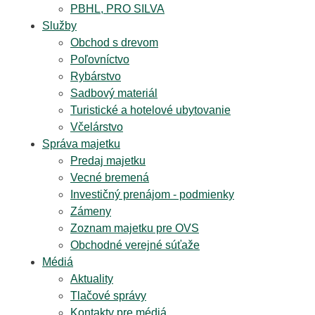
PBHL, PRO SILVA
Služby
Obchod s drevom
Poľovníctvo
Rybárstvo
Sadbový materiál
Turistické a hotelové ubytovanie
Včelárstvo
Správa majetku
Predaj majetku
Vecné bremená
Investičný prenájom - podmienky
Zámeny
Zoznam majetku pre OVS
Obchodné verejné súťaže
Médiá
Aktuality
Tlačové správy
Kontakty pre médiá