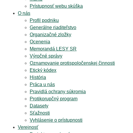
Prístupnosť webu skúška
O nás
Profil podniku
Generálne riaditeľstvo
Organizačné zložky
Ocenenia
Memorandá LESY SR
Výročné správy
Oznamovanie protispoločenskej činnosti
Etický kódex
História
Práca u nás
Pravidlá ochrany súkromia
Protikorupčný program
Datasety
Sťažnosti
Vyhlásenie o prístupnosti
Verejnosť