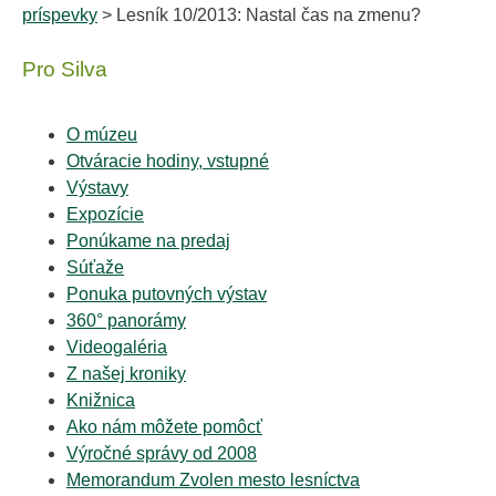
príspevky
> Lesník 10/2013: Nastal čas na zmenu?
Pro Silva
O múzeu
Otváracie hodiny, vstupné
Výstavy
Expozície
Ponúkame na predaj
Súťaže
Ponuka putovných výstav
360° panorámy
Videogaléria
Z našej kroniky
Knižnica
Ako nám môžete pomôcť
Výročné správy od 2008
Memorandum Zvolen mesto lesníctva