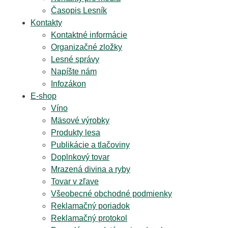
Časopis Lesník
Kontakty
Kontaktné informácie
Organizačné zložky
Lesné správy
Napíšte nám
Infozákon
E-shop
Víno
Mäsové výrobky
Produkty lesa
Publikácie a tlačoviny
Doplnkový tovar
Mrazená divina a ryby
Tovar v zľave
Všeobecné obchodné podmienky
Reklamačný poriadok
Reklamačný protokol