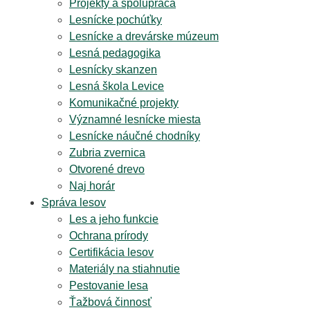
Projekty a spolupráca
Lesnícke pochúťky
Lesnícke a drevárske múzeum
Lesná pedagogika
Lesnícky skanzen
Lesná škola Levice
Komunikačné projekty
Významné lesnícke miesta
Lesnícke náučné chodníky
Zubria zvernica
Otvorené drevo
Naj horár
Správa lesov
Les a jeho funkcie
Ochrana prírody
Certifikácia lesov
Materiály na stiahnutie
Pestovanie lesa
Ťažbová činnosť