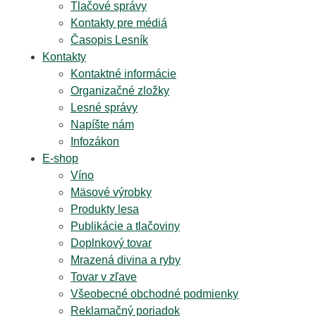
Tlačové správy
Kontakty pre médiá
Časopis Lesník
Kontakty
Kontaktné informácie
Organizačné zložky
Lesné správy
Napíšte nám
Infozákon
E-shop
Víno
Mäsové výrobky
Produkty lesa
Publikácie a tlačoviny
Doplnkový tovar
Mrazená divina a ryby
Tovar v zľave
Všeobecné obchodné podmienky
Reklamačný poriadok