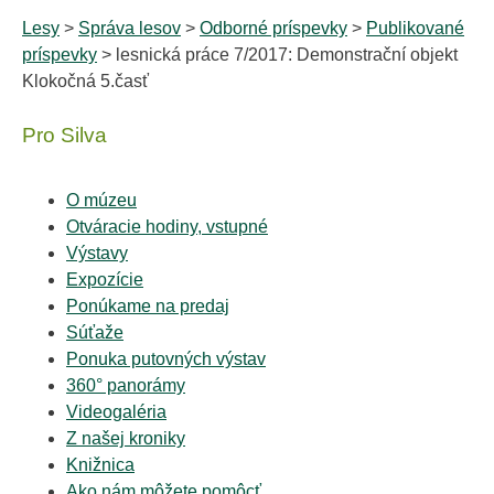
Lesy
>
Správa lesov
>
Odborné príspevky
>
Publikované
príspevky
> lesnická práce 7/2017: Demonstrační objekt
Klokočná 5.časť
Pro Silva
O múzeu
Otváracie hodiny, vstupné
Výstavy
Expozície
Ponúkame na predaj
Súťaže
Ponuka putovných výstav
360° panorámy
Videogaléria
Z našej kroniky
Knižnica
Ako nám môžete pomôcť