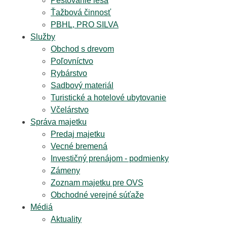
Pestovanie lesa
Ťažbová činnosť
PBHL, PRO SILVA
Služby
Obchod s drevom
Poľovníctvo
Rybárstvo
Sadbový materiál
Turistické a hotelové ubytovanie
Včelárstvo
Správa majetku
Predaj majetku
Vecné bremená
Investičný prenájom - podmienky
Zámeny
Zoznam majetku pre OVS
Obchodné verejné súťaže
Médiá
Aktuality