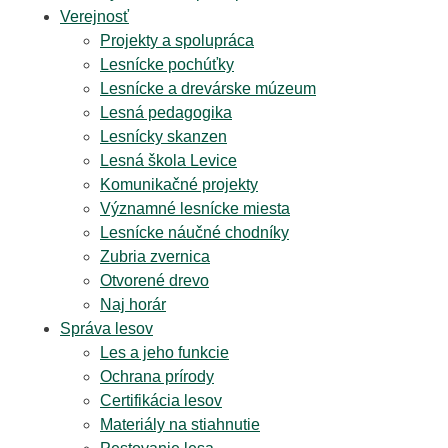
Verejnosť
Projekty a spolupráca
Lesnícke pochúťky
Lesnícke a drevárske múzeum
Lesná pedagogika
Lesnícky skanzen
Lesná škola Levice
Komunikačné projekty
Významné lesnícke miesta
Lesnícke náučné chodníky
Zubria zvernica
Otvorené drevo
Naj horár
Správa lesov
Les a jeho funkcie
Ochrana prírody
Certifikácia lesov
Materiály na stiahnutie