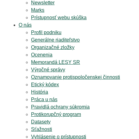
Newsletter
Marks
Prístupnosť webu skúška
O nás
Profil podniku
Generálne riaditeľstvo
Organizačné zložky
Ocenenia
Memorandá LESY SR
Výročné správy
Oznamovanie protispoločenskej činnosti
Etický kódex
História
Práca u nás
Pravidlá ochrany súkromia
Protikorupčný program
Datasety
Sťažnosti
Vyhlásenie o prístupnosti