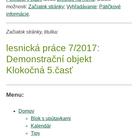
možnosti:
Začiatok stránky
;
Vyhľadávanie
;
Pätičkové
informácie
.
Začiatok stránky, titulka:
lesnická práce 7/2017:
Demonstrační objekt
Klokočná 5.časť
Menu:
Domov
Blok s upútavkami
Kalendár
Tipy