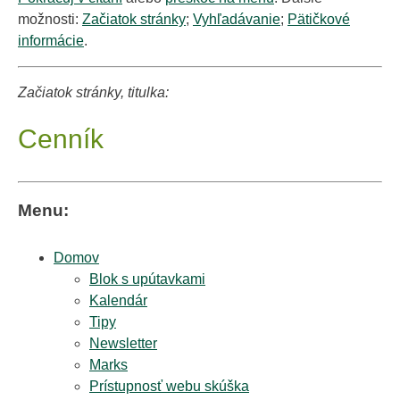
možnosti:
Začiatok stránky
;
Vyhľadávanie
;
Pätičkové
informácie
.
Začiatok stránky, titulka:
Cenník
Menu:
Domov
Blok s upútavkami
Kalendár
Tipy
Newsletter
Marks
Prístupnosť webu skúška