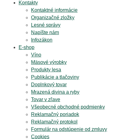
Kontakty
Kontaktné informácie
Organizačné zložky
Lesné správy
Napíšte nám
Infozákon
E-shop
Víno
Mäsové výrobky
Produkty lesa
Publikácie a tlačoviny
Doplnkový tovar
Mrazená divina a ryby
Tovar v zľave
Všeobecné obchodné podmienky
Reklamačný poriadok
Reklamačný protokol
Formulár na odstúpenie od zmluvy
Cookies