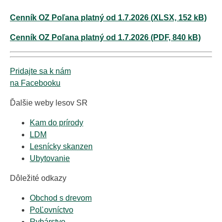
Cenník OZ Poľana platný od 1.7.2026 (XLSX, 152 kB)
Cenník OZ Poľana platný od 1.7.2026 (PDF, 840 kB)
Pridajte sa k nám
na Facebooku
Ďalšie weby lesov SR
Kam do prírody
LDM
Lesnícky skanzen
Ubytovanie
Dôležité odkazy
Obchod s drevom
PoĽovníctvo
Rybárstvo