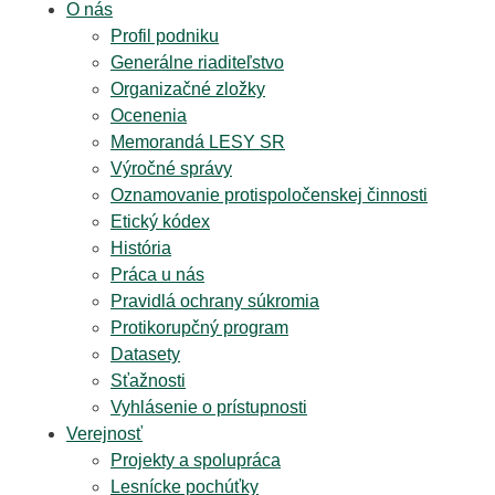
O nás
Profil podniku
Generálne riaditeľstvo
Organizačné zložky
Ocenenia
Memorandá LESY SR
Výročné správy
Oznamovanie protispoločenskej činnosti
Etický kódex
História
Práca u nás
Pravidlá ochrany súkromia
Protikorupčný program
Datasety
Sťažnosti
Vyhlásenie o prístupnosti
Verejnosť
Projekty a spolupráca
Lesnícke pochúťky