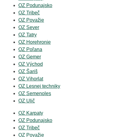
OZ Podunajsko
OZ Tribeč
OZ Považie
OZ Sever
OZ Tatry
OZ Horehronie
OZ Poľana
OZ Gemer
OZ Východ
OZ Šariš
OZ Vihorlat
OZ Lesnej techniky
OZ Semenoles
OZ Ulič
OZ Karpaty
OZ Podunajsko
OZ Tribeč
OZ Považie