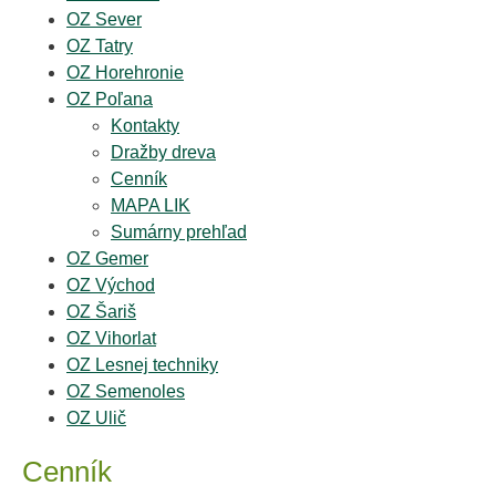
OZ Sever
OZ Tatry
OZ Horehronie
OZ Poľana
Kontakty
Dražby dreva
Cenník
MAPA LIK
Sumárny prehľad
OZ Gemer
OZ Východ
OZ Šariš
OZ Vihorlat
OZ Lesnej techniky
OZ Semenoles
OZ Ulič
Cenník