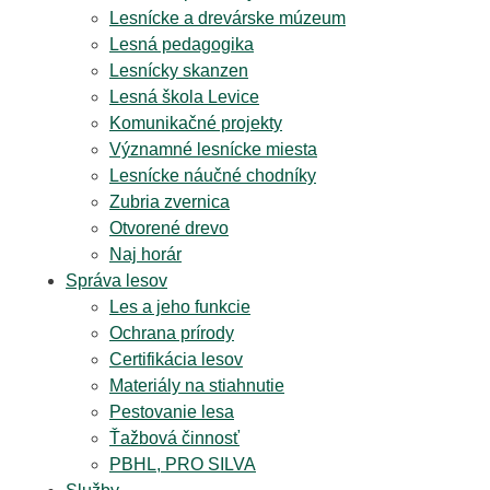
Lesnícke a drevárske múzeum
Lesná pedagogika
Lesnícky skanzen
Lesná škola Levice
Komunikačné projekty
Významné lesnícke miesta
Lesnícke náučné chodníky
Zubria zvernica
Otvorené drevo
Naj horár
Správa lesov
Les a jeho funkcie
Ochrana prírody
Certifikácia lesov
Materiály na stiahnutie
Pestovanie lesa
Ťažbová činnosť
PBHL, PRO SILVA