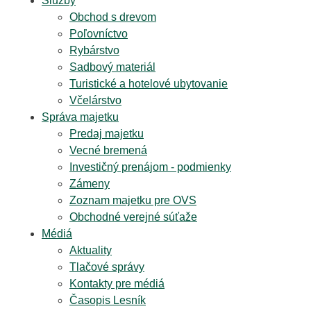
Služby
Obchod s drevom
Poľovníctvo
Rybárstvo
Sadbový materiál
Turistické a hotelové ubytovanie
Včelárstvo
Správa majetku
Predaj majetku
Vecné bremená
Investičný prenájom - podmienky
Zámeny
Zoznam majetku pre OVS
Obchodné verejné súťaže
Médiá
Aktuality
Tlačové správy
Kontakty pre médiá
Časopis Lesník