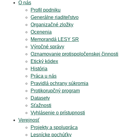
O nás
Profil podniku
Generálne riaditeľstvo
Organizačné zložky
Ocenenia
Memorandá LESY SR
Výročné správy
Oznamovanie protispoločenskej činnosti
Etický kódex
História
Práca u nás
Pravidlá ochrany súkromia
Protikorupčný program
Datasety
Sťažnosti
Vyhlásenie o prístupnosti
Verejnosť
Projekty a spolupráca
Lesnícke pochúťky