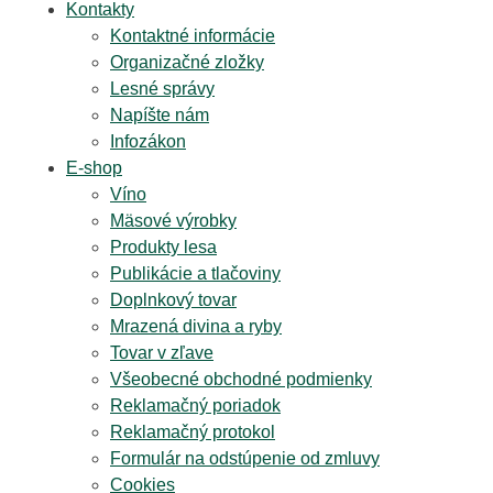
Kontakty
Kontaktné informácie
Organizačné zložky
Lesné správy
Napíšte nám
Infozákon
E-shop
Víno
Mäsové výrobky
Produkty lesa
Publikácie a tlačoviny
Doplnkový tovar
Mrazená divina a ryby
Tovar v zľave
Všeobecné obchodné podmienky
Reklamačný poriadok
Reklamačný protokol
Formulár na odstúpenie od zmluvy
Cookies