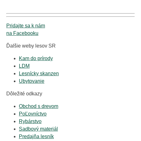
Pridajte sa k nám
na Facebooku
Ďalšie weby lesov SR
Kam do prírody
LDM
Lesnícky skanzen
Ubytovanie
Dôležité odkazy
Obchod s drevom
PoĽovníctvo
Rybárstvo
Sadbový materiál
Predajňa lesník