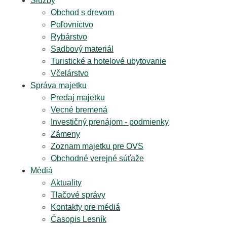
Služby
Obchod s drevom
Poľovníctvo
Rybárstvo
Sadbový materiál
Turistické a hotelové ubytovanie
Včelárstvo
Správa majetku
Predaj majetku
Vecné bremená
Investičný prenájom - podmienky
Zámeny
Zoznam majetku pre OVS
Obchodné verejné súťaže
Médiá
Aktuality
Tlačové správy
Kontakty pre médiá
Časopis Lesník