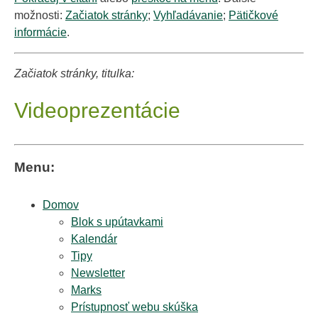
možnosti:
Začiatok stránky
;
Vyhľadávanie
;
Pätičkové
informácie
.
Začiatok stránky, titulka:
Videoprezentácie
Menu:
Domov
Blok s upútavkami
Kalendár
Tipy
Newsletter
Marks
Prístupnosť webu skúška