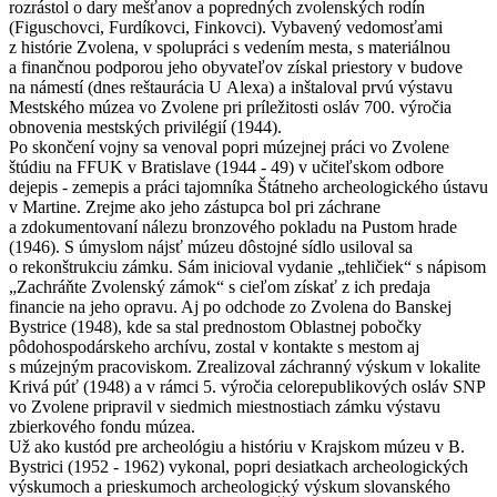
rozrástol o dary mešťanov a popredných zvolenských rodín
(Figuschovci, Furdíkovci, Finkovci). Vybavený vedomosťami
z histórie Zvolena, v spolupráci s vedením mesta, s materiálnou
a finančnou podporou jeho obyvateľov získal priestory v budove
na námestí (dnes reštaurácia U Alexa) a inštaloval prvú výstavu
Mestského múzea vo Zvolene pri príležitosti osláv 700. výročia
obnovenia mestských privilégií (1944).
Po skončení vojny sa venoval popri múzejnej práci vo Zvolene
štúdiu na FFUK v Bratislave (1944 - 49) v učiteľskom odbore
dejepis - zemepis a práci tajomníka Štátneho archeologického ústavu
v Martine. Zrejme ako jeho zástupca bol pri záchrane
a zdokumentovaní nálezu bronzového pokladu na Pustom hrade
(1946). S úmyslom nájsť múzeu dôstojné sídlo usiloval sa
o rekonštrukciu zámku. Sám inicioval vydanie „tehličiek“ s nápisom
„Zachráňte Zvolenský zámok“ s cieľom získať z ich predaja
financie na jeho opravu. Aj po odchode zo Zvolena do Banskej
Bystrice (1948), kde sa stal prednostom Oblastnej pobočky
pôdohospodárskeho archívu, zostal v kontakte s mestom aj
s múzejným pracoviskom. Zrealizoval záchranný výskum v lokalite
Krivá púť (1948) a v rámci 5. výročia celorepublikových osláv SNP
vo Zvolene pripravil v siedmich miestnostiach zámku výstavu
zbierkového fondu múzea.
Už ako kustód pre archeológiu a históriu v Krajskom múzeu v B.
Bystrici (1952 - 1962) vykonal, popri desiatkach archeologických
výskumoch a prieskumoch archeologický výskum slovanského