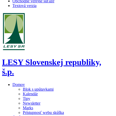
Obchodné verejné súťaže
Textová verzia
LESY Slovenskej republiky,
š.p.
Domov
Blok s upútavkami
Kalendár
Tipy
Newsletter
Marks
Prístupnosť webu skúška