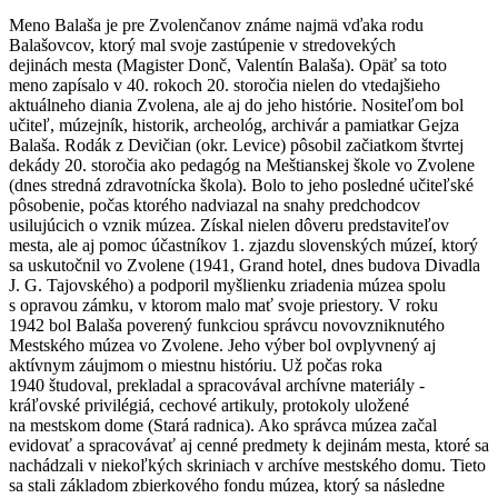
Meno Balaša je pre Zvolenčanov známe najmä vďaka rodu
Balašovcov, ktorý mal svoje zastúpenie v stredovekých
dejinách mesta (Magister Donč, Valentín Balaša). Opäť sa toto
meno zapísalo v 40. rokoch 20. storočia nielen do vtedajšieho
aktuálneho diania Zvolena, ale aj do jeho histórie. Nositeľom bol
učiteľ, múzejník, historik, archeológ, archivár a pamiatkar Gejza
Balaša. Rodák z Devičian (okr. Levice) pôsobil začiatkom štvrtej
dekády 20. storočia ako pedagóg na Meštianskej škole vo Zvolene
(dnes stredná zdravotnícka škola). Bolo to jeho posledné učiteľské
pôsobenie, počas ktorého nadviazal na snahy predchodcov
usilujúcich o vznik múzea. Získal nielen dôveru predstaviteľov
mesta, ale aj pomoc účastníkov 1. zjazdu slovenských múzeí, ktorý
sa uskutočnil vo Zvolene (1941, Grand hotel, dnes budova Divadla
J. G. Tajovského) a podporil myšlienku zriadenia múzea spolu
s opravou zámku, v ktorom malo mať svoje priestory. V roku
1942 bol Balaša poverený funkciou správcu novovzniknutého
Mestského múzea vo Zvolene. Jeho výber bol ovplyvnený aj
aktívnym záujmom o miestnu históriu. Už počas roka
1940 študoval, prekladal a spracovával archívne materiály -
kráľovské privilégiá, cechové artikuly, protokoly uložené
na mestskom dome (Stará radnica). Ako správca múzea začal
evidovať a spracovávať aj cenné predmety k dejinám mesta, ktoré sa
nachádzali v niekoľkých skriniach v archíve mestského domu. Tieto
sa stali základom zbierkového fondu múzea, ktorý sa následne