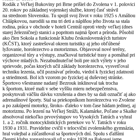
Rodák z Veľkej Bukoviny pri Brne prišiel do Zvolena v 1. polovici
20. rokov po základnej vojenskej službe, ktorej časť strávil
na strednom Slovensku. Tu spojil svoj život v roku 1925 s Amáliou
Chlápkovou, narodili sa mu tri deti a náplňou jeho života sa stala
rodina, práca v obchode v hoteli Centrál oproti vtedy veľkej (dnes
starej železničnej) stanici a popritom najmä šport a príroda. Pôsobil
ako člen Sokola a funkcionár Klubu československých turistov
(KČST), ktorý zastrešoval okrem turistiky aj jeho obľúbené
lyžovanie, horolezectvo a motorizmus. Objavoval nové terény,
organizoval túry a výstupy, značkoval turistické trasy a pomáhal pri
výchove mladých. Nezabudnuteľné boli pre nich výlety v jeho
sprievode, počas ktorých učil základy horolezectva, vysvetľoval
techniku lezenia, učil poznávať prírodu, viedol k fyzickej zdatnosti
a striedmosti. Bol ich vzorom po fyzickej aj duševnej stránke.
Športovo všestranne nadaný Bezrouk inklinoval tak trocha
k športom, ktoré mali v sebe vyššiu mieru nebezpečenstva,
poskytovali väčšiu dávku vzrušenia a dnes by sa dali označiť aj ako
adrenalínové športy. Stal sa priekopníkom horolezectva vo Zvolene
a po zakúpení motorky, široko- ďaleko v tom čase hádam jedinej, aj
motorizmu. Po lezení na Veľkej Stráži, Kalamárke, Poľane a Skalke
absolvoval niekoľko prvovýstupov vo Vysokých Tatrách a vyhral
1. a 2. ročník motocyklistických pretekov vo V. Tatrách v roku
1930 a 1931. Pravidelne cvičil v telocvični zvolenského gymnázia,
hral volejbal a zúčastňoval sa športových dní. Spolu s ďalšími
členmi klubu zorganizovali už v roku 1928 na Bakovej jame