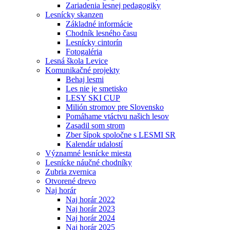
Zariadenia lesnej pedagogiky
Lesnícky skanzen
Základné informácie
Chodník lesného času
Lesnícky cintorín
Fotogaléria
Lesná škola Levice
Komunikačné projekty
Behaj lesmi
Les nie je smetisko
LESY SKI CUP
Milión stromov pre Slovensko
Pomáhame vtáctvu našich lesov
Zasadil som strom
Zber šípok spoločne s LESMI SR
Kalendár udalostí
Významné lesnícke miesta
Lesnícke náučné chodníky
Zubria zvernica
Otvorené drevo
Naj horár
Naj horár 2022
Naj horár 2023
Naj horár 2024
Naj horár 2025