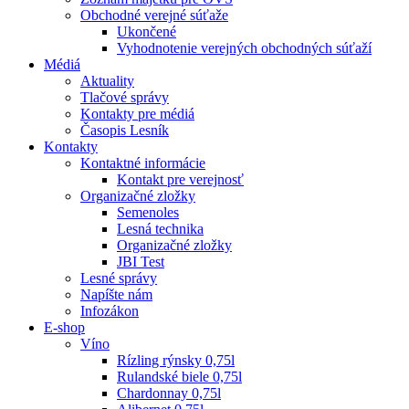
Obchodné verejné súťaže
Ukončené
Vyhodnotenie verejných obchodných súťaží
Médiá
Aktuality
Tlačové správy
Kontakty pre médiá
Časopis Lesník
Kontakty
Kontaktné informácie
Kontakt pre verejnosť
Organizačné zložky
Semenoles
Lesná technika
Organizačné zložky
JBI Test
Lesné správy
Napíšte nám
Infozákon
E-shop
Víno
Rízling rýnsky 0,75l
Rulandské biele 0,75l
Chardonnay 0,75l