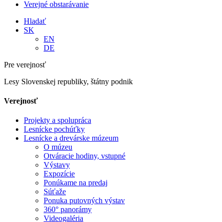
Verejné obstarávanie
Hladať
SK
EN
DE
Pre verejnosť
Lesy Slovenskej republiky, štátny podnik
Verejnosť
Projekty a spolupráca
Lesnícke pochúťky
Lesnícke a drevárske múzeum
O múzeu
Otváracie hodiny, vstupné
Výstavy
Expozície
Ponúkame na predaj
Súťaže
Ponuka putovných výstav
360° panorámy
Videogaléria