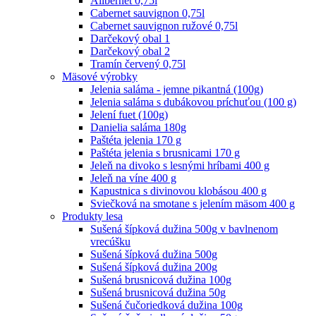
Alibernet 0,75l
Cabernet sauvignon 0,75l
Cabernet sauvignon ružové 0,75l
Darčekový obal 1
Darčekový obal 2
Tramín červený 0,75l
Mäsové výrobky
Jelenia saláma - jemne pikantná (100g)
Jelenia saláma s dubákovou príchuťou (100 g)
Jelení fuet (100g)
Danielia saláma 180g
Paštéta jelenia 170 g
Paštéta jelenia s brusnicami 170 g
Jeleň na divoko s lesnými hríbami 400 g
Jeleň na víne 400 g
Kapustnica s divinovou klobásou 400 g
Sviečková na smotane s jelením mäsom 400 g
Produkty lesa
Sušená šípková dužina 500g v bavlnenom
vrecúšku
Sušená šípková dužina 500g
Sušená šípková dužina 200g
Sušená brusnicová dužina 100g
Sušená brusnicová dužina 50g
Sušená čučoriedková dužina 100g