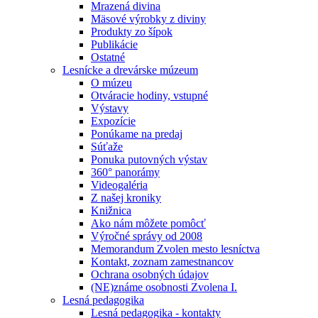
Mrazená divina
Mäsové výrobky z diviny
Produkty zo šípok
Publikácie
Ostatné
Lesnícke a drevárske múzeum
O múzeu
Otváracie hodiny, vstupné
Výstavy
Expozície
Ponúkame na predaj
Súťaže
Ponuka putovných výstav
360° panorámy
Videogaléria
Z našej kroniky
Knižnica
Ako nám môžete pomôcť
Výročné správy od 2008
Memorandum Zvolen mesto lesníctva
Kontakt, zoznam zamestnancov
Ochrana osobných údajov
(NE)známe osobnosti Zvolena I.
Lesná pedagogika
Lesná pedagogika - kontakty