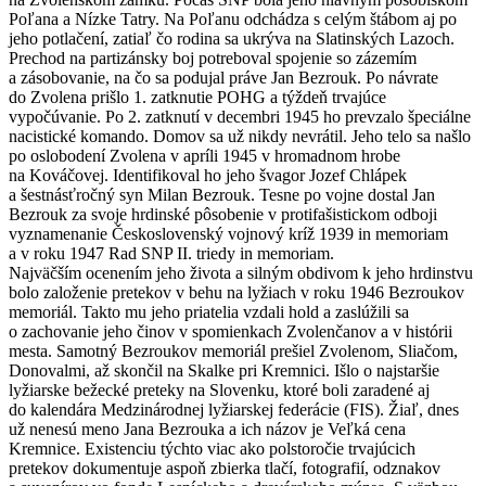
Poľana a Nízke Tatry. Na Poľanu odchádza s celým štábom aj po
jeho potlačení, zatiaľ čo rodina sa ukrýva na Slatinských Lazoch.
Prechod na partizánsky boj potreboval spojenie so zázemím
a zásobovanie, na čo sa podujal práve Jan Bezrouk. Po návrate
do Zvolena prišlo 1. zatknutie POHG a týždeň trvajúce
vypočúvanie. Po 2. zatknutí v decembri 1945 ho prevzalo špeciálne
nacistické komando. Domov sa už nikdy nevrátil. Jeho telo sa našlo
po oslobodení Zvolena v apríli 1945 v hromadnom hrobe
na Kováčovej. Identifikoval ho jeho švagor Jozef Chlápek
a šestnásťročný syn Milan Bezrouk. Tesne po vojne dostal Jan
Bezrouk za svoje hrdinské pôsobenie v protifašistickom odboji
vyznamenanie Československý vojnový kríž 1939 in memoriam
a v roku 1947 Rad SNP II. triedy in memoriam.
Najväčším ocenením jeho života a silným obdivom k jeho hrdinstvu
bolo založenie pretekov v behu na lyžiach v roku 1946 Bezroukov
memoriál. Takto mu jeho priatelia vzdali hold a zaslúžili sa
o zachovanie jeho činov v spomienkach Zvolenčanov a v histórii
mesta. Samotný Bezroukov memoriál prešiel Zvolenom, Sliačom,
Donovalmi, až skončil na Skalke pri Kremnici. Išlo o najstaršie
lyžiarske bežecké preteky na Slovenku, ktoré boli zaradené aj
do kalendára Medzinárodnej lyžiarskej federácie (FIS). Žiaľ, dnes
už nenesú meno Jana Bezrouka a ich názov je Veľká cena
Kremnice. Existenciu týchto viac ako polstoročie trvajúcich
pretekov dokumentuje aspoň zbierka tlačí, fotografií, odznakov