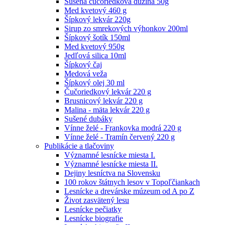
Sušená čučoriedková dužina 50g
Med kvetový 460 g
Šípkový lekvár 220g
Sirup zo smrekových výhonkov 200ml
Šípkový šotík 150ml
Med kvetový 950g
Jedľová silica 10ml
Šípkový čaj
Medová veža
Šípkový olej 30 ml
Čučoriedkový lekvár 220 g
Brusnicový lekvár 220 g
Malina - mäta lekvár 220 g
Sušené dubáky
Vínne želé - Frankovka modrá 220 g
Vínne želé - Tramín červený 220 g
Publikácie a tlačoviny
Významné lesnícke miesta I.
Významné lesnícke miesta II.
Dejiny lesníctva na Slovensku
100 rokov štátnych lesov v Topoľčiankach
Lesnícke a drevárske múzeum od A po Z
Život zasvätený lesu
Lesnícke pečiatky
Lesnícke biografie