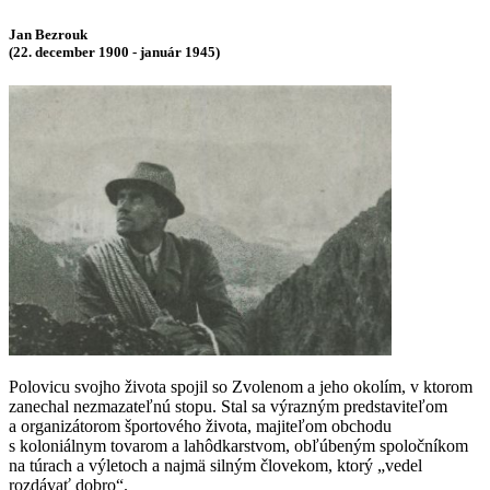
Jan Bezrouk
(22. december 1900 - január 1945)
Polovicu svojho života spojil so Zvolenom a jeho okolím, v ktorom
zanechal nezmazateľnú stopu. Stal sa výrazným predstaviteľom
a organizátorom športového života, majiteľom obchodu
s koloniálnym tovarom a lahôdkarstvom, obľúbeným spoločníkom
na túrach a výletoch a najmä silným človekom, ktorý „vedel
rozdávať dobro“.