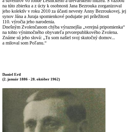
a suvenírov vo fonde Lesníckeho a drevárskeho múzea. S väzbou
na túto zbierku a z úcty k osobnosti Jana Bezrouka zorganizoval
jeho kolektív v roku 2010 za účasti nevesty Anny Bezroukovej, jej
synov Jána a Juraja spomienkové podujatie pri príležitosti
110. výročia jeho narodenia.
Dnešným Zvolenčanom chýba výraznejšia „verejná pripomienka“
na tohto výnimočného obyvateľa prvorepublikového Zvolena.
Známe sú jeho slová: „Tu som našiel svoj skutočný domov...
a miloval som Poľanu.“
Daniel Ertl
(2. január 1886 - 28. október 1962)