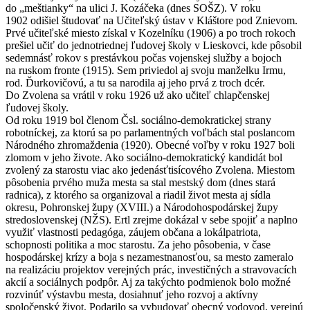
do „meštianky“ na ulici J. Kozáčeka (dnes SOŠZ). V roku
1902 odišiel študovať na Učiteľský ústav v Kláštore pod Znievom.
Prvé učiteľské miesto získal v Kozelníku (1906) a po troch rokoch
prešiel učiť do jednotriednej ľudovej školy v Lieskovci, kde pôsobil
sedemnásť rokov s prestávkou počas vojenskej služby a bojoch
na ruskom fronte (1915). Sem priviedol aj svoju manželku Irmu,
rod. Ďurkovičovú, a tu sa narodila aj jeho prvá z troch dcér.
Do Zvolena sa vrátil v roku 1926 už ako učiteľ chlapčenskej
ľudovej školy.
Od roku 1919 bol členom Čsl. sociálno-demokratickej strany
robotníckej, za ktorú sa po parlamentných voľbách stal poslancom
Národného zhromaždenia (1920). Obecné voľby v roku 1927 boli
zlomom v jeho živote. Ako sociálno-demokratický kandidát bol
zvolený za starostu viac ako jedenásťtisícového Zvolena. Miestom
pôsobenia prvého muža mesta sa stal mestský dom (dnes stará
radnica), z ktorého sa organizoval a riadil život mesta aj sídla
okresu, Pohronskej župy (XVIII.) a Národohospodárskej župy
stredoslovenskej (NŽS). Ertl zrejme dokázal v sebe spojiť a naplno
využiť vlastnosti pedagóga, záujem občana a lokálpatriota,
schopnosti politika a moc starostu. Za jeho pôsobenia, v čase
hospodárskej krízy a boja s nezamestnanosťou, sa mesto zameralo
na realizáciu projektov verejných prác, investičných a stravovacích
akcií a sociálnych podpôr. Aj za takýchto podmienok bolo možné
rozvinúť výstavbu mesta, dosiahnuť jeho rozvoj a aktívny
spoločenský život. Podarilo sa vybudovať obecný vodovod, verejnú