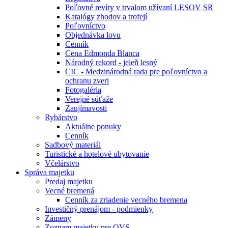
Poľovné revíry v trvalom užívaní LESOV SR
Katalógy zhodov a trofejí
Poľovníctvo
Objednávka lovu
Cenník
Cena Edmonda Blanca
Národný rekord - jeleň lesný
CIC - Medzinárodná rada pre poľovníctvo a
ochranu zveri
Fotogaléria
Verejné súťaže
Zaujímavosti
Rybárstvo
Aktuálne ponuky
Cenník
Sadbový materiál
Turistické a hotelové ubytovanie
Včelárstvo
Správa majetku
Predaj majetku
Vecné bremená
Cenník za zriadenie vecného bremena
Investičný prenájom - podmienky
Zámeny
Zoznam majetku pre OVS