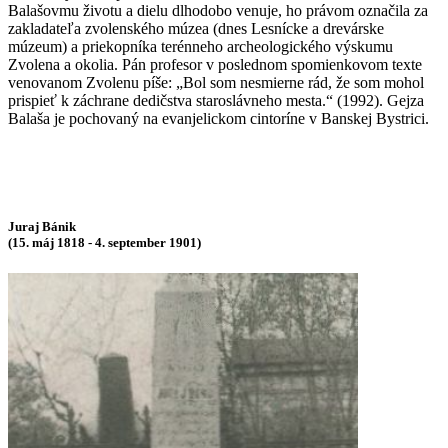
Balašovmu životu a dielu dlhodobo venuje, ho právom označila za
zakladateľa zvolenského múzea (dnes Lesnícke a drevárske
múzeum) a priekopníka terénneho archeologického výskumu
Zvolena a okolia. Pán profesor v poslednom spomienkovom texte
venovanom Zvolenu píše: „Bol som nesmierne rád, že som mohol
prispieť k záchrane dedičstva staroslávneho mesta.“ (1992). Gejza
Balaša je pochovaný na evanjelickom cintoríne v Banskej Bystrici.
Juraj Bánik
(15. máj 1818 - 4. september 1901)