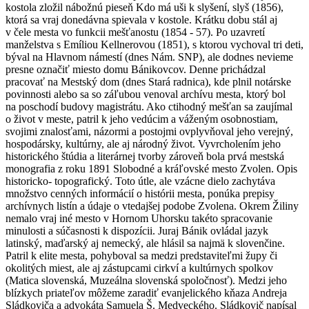
kostola zložil nábožnú pieseň Kdo má uši k slyšení, slyš (1856),
ktorá sa vraj donedávna spievala v kostole. Krátku dobu stál aj
v čele mesta vo funkcii mešťanostu (1854 - 57). Po uzavretí
manželstva s Emíliou Kellnerovou (1851), s ktorou vychoval tri deti,
býval na Hlavnom námestí (dnes Nám. SNP), ale dodnes nevieme
presne označiť miesto domu Bánikovcov. Denne prichádzal
pracovať na Mestský dom (dnes Stará radnica), kde plnil notárske
povinnosti alebo sa so záľubou venoval archívu mesta, ktorý bol
na poschodí budovy magistrátu. Ako ctihodný mešťan sa zaujímal
o život v meste, patril k jeho vedúcim a váženým osobnostiam,
svojimi znalosťami, názormi a postojmi ovplyvňoval jeho verejný,
hospodársky, kultúrny, ale aj národný život. Vyvrcholením jeho
historického štúdia a literárnej tvorby zároveň bola prvá mestská
monografia z roku 1891 Slobodné a kráľovské mesto Zvolen. Opis
historicko- topografický. Toto útle, ale vzácne dielo zachytáva
množstvo cenných informácií o histórii mesta, ponúka prepisy
archívnych listín a údaje o vtedajšej podobe Zvolena. Okrem Žiliny
nemalo vraj iné mesto v Hornom Uhorsku takéto spracovanie
minulosti a súčasnosti k dispozícii. Juraj Bánik ovládal jazyk
latinský, maďarský aj nemecký, ale hlásil sa najmä k slovenčine.
Patril k elite mesta, pohyboval sa medzi predstaviteľmi župy či
okolitých miest, ale aj zástupcami cirkví a kultúrnych spolkov
(Matica slovenská, Muzeálna slovenská spoločnosť). Medzi jeho
blízkych priateľov môžeme zaradiť evanjelického kňaza Andreja
Sládkoviča a advokáta Samuela Š. Medveckého. Sládkovič napísal