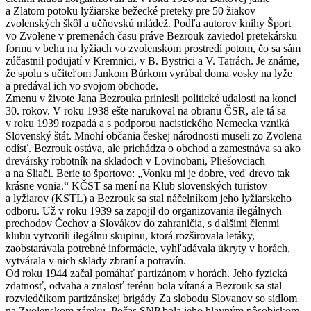
a Zlatom potoku lyžiarske bežecké preteky pre 50 žiakov
zvolenských škôl a učňovskú mládež. Podľa autorov knihy Šport
vo Zvolene v premenách času práve Bezrouk zaviedol pretekársku
formu v behu na lyžiach vo zvolenskom prostredí potom, čo sa sám
zúčastnil podujatí v Kremnici, v B. Bystrici a V. Tatrách. Je známe,
že spolu s učiteľom Jankom Búrkom vyrábal doma vosky na lyže
a predával ich vo svojom obchode.
Zmenu v živote Jana Bezrouka priniesli politické udalosti na konci
30. rokov. V roku 1938 ešte narukoval na obranu ČSR, ale tá sa
v roku 1939 rozpadá a s podporou nacistického Nemecka vzniká
Slovenský štát. Mnohí občania českej národnosti museli zo Zvolena
odísť. Bezrouk ostáva, ale prichádza o obchod a zamestnáva sa ako
drevársky robotník na skladoch v Lovinobani, Pliešovciach
a na Sliači. Berie to športovo: „Vonku mi je dobre, veď drevo tak
krásne vonia.“ KČST sa mení na Klub slovenských turistov
a lyžiarov (KSTL) a Bezrouk sa stal náčelníkom jeho lyžiarskeho
odboru. Už v roku 1939 sa zapojil do organizovania ilegálnych
prechodov Čechov a Slovákov do zahraničia, s ďalšími členmi
klubu vytvorili ilegálnu skupinu, ktorá rozširovala letáky,
zaobstarávala potrebné informácie, vyhľadávala úkryty v horách,
vytvárala v nich sklady zbraní a potravín.
Od roku 1944 začal pomáhať partizánom v horách. Jeho fyzická
zdatnosť, odvaha a znalosť terénu bola vítaná a Bezrouk sa stal
rozviedčikom partizánskej brigády Za slobodu Slovanov so sídlom
na Zvolenskom zámku. Počas SNP bola jeho hlavným pôsobiskom