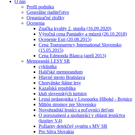
O nás
Profil podniku
Generálne riaditeľstvo
Organizačné zložky
Ocenenia
Značka kvality 2. stupňa (16.09.2020)
Výročná cena Pamiatky a múzeá (26.10.2018)
Ocenenie Esri (20.08.2015)
Cena Transparency International Slovensko
(15.05.2015)
Cena Edmonda Blanca (apríl 2013)
Memorandá LESY SR
cyklistika
Haličské memorandum
Hlavné mesto Bratislava
Chorvátske štátne lesy
Kazašská republika
klub slovenských turistov
Lesná pedagogika v Lesoparku Hlboké - Bojnice
Milión stromov pre Slovensko
Novohradskí lesníci a poľovníci deťom
O porozumení a spolupráci v oblasti lesníctva
(krajiny V4)
Požiarny detekčný systém s MV SR
Pro Silva Slovakia