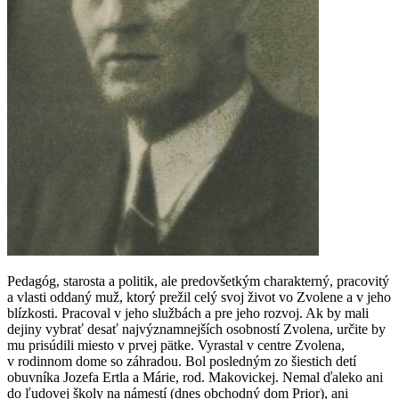
Pedagóg, starosta a politik, ale predovšetkým charakterný, pracovitý
a vlasti oddaný muž, ktorý prežil celý svoj život vo Zvolene a v jeho
blízkosti. Pracoval v jeho službách a pre jeho rozvoj. Ak by mali
dejiny vybrať desať najvýznamnejších osobností Zvolena, určite by
mu prisúdili miesto v prvej pätke. Vyrastal v centre Zvolena,
v rodinnom dome so záhradou. Bol posledným zo šiestich detí
obuvníka Jozefa Ertla a Márie, rod. Makovickej. Nemal ďaleko ani
do ľudovej školy na námestí (dnes obchodný dom Prior), ani