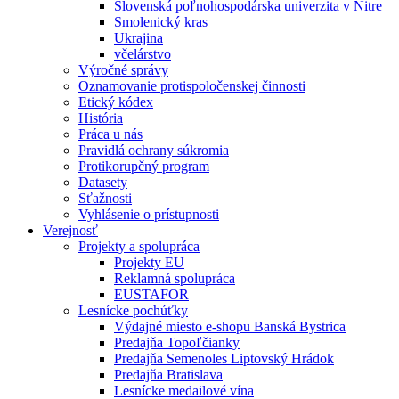
Slovenská poľnohospodárska univerzita v Nitre
Smolenický kras
Ukrajina
včelárstvo
Výročné správy
Oznamovanie protispoločenskej činnosti
Etický kódex
História
Práca u nás
Pravidlá ochrany súkromia
Protikorupčný program
Datasety
Sťažnosti
Vyhlásenie o prístupnosti
Verejnosť
Projekty a spolupráca
Projekty EU
Reklamná spolupráca
EUSTAFOR
Lesnícke pochúťky
Výdajné miesto e-shopu Banská Bystrica
Predajňa Topoľčianky
Predajňa Semenoles Liptovský Hrádok
Predajňa Bratislava
Lesnícke medailové vína