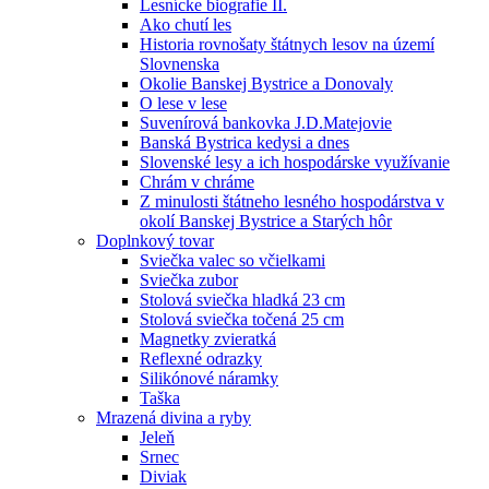
Lesnícke biografie II.
Ako chutí les
Historia rovnošaty štátnych lesov na území
Slovnenska
Okolie Banskej Bystrice a Donovaly
O lese v lese
Suvenírová bankovka J.D.Matejovie
Banská Bystrica kedysi a dnes
Slovenské lesy a ich hospodárske využívanie
Chrám v chráme
Z minulosti štátneho lesného hospodárstva v
okolí Banskej Bystrice a Starých hôr
Doplnkový tovar
Sviečka valec so včielkami
Sviečka zubor
Stolová sviečka hladká 23 cm
Stolová sviečka točená 25 cm
Magnetky zvieratká
Reflexné odrazky
Silikónové náramky
Taška
Mrazená divina a ryby
Jeleň
Srnec
Diviak