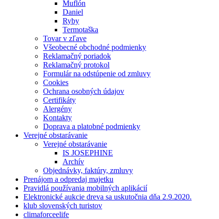
Muflón
Daniel
Ryby
Termotaška
Tovar v zľave
Všeobecné obchodné podmienky
Reklamačný poriadok
Reklamačný protokol
Formulár na odstúpenie od zmluvy
Cookies
Ochrana osobných údajov
Certifikáty
Alergény
Kontakty
Doprava a platobné podmienky
Verejné obstarávanie
Verejné obstarávanie
IS JOSEPHINE
Archív
Objednávky, faktúry, zmluvy
Prenájom a odpredaj majetku
Pravidlá používania mobilných aplikácií
Elektronické aukcie dreva sa uskutočnia dňa 2.9.2020.
klub slovenských turistov
climaforceelife