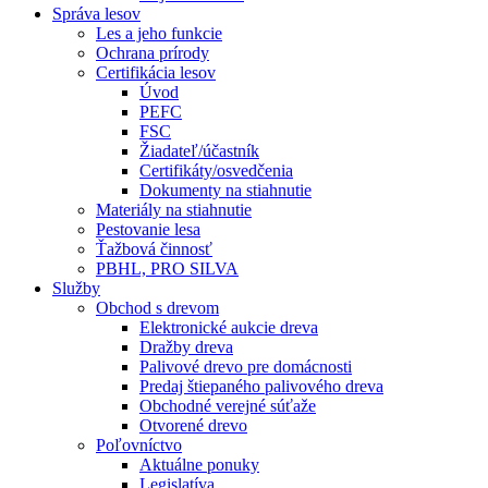
Správa lesov
Les a jeho funkcie
Ochrana prírody
Certifikácia lesov
Úvod
PEFC
FSC
Žiadateľ/účastník
Certifikáty/osvedčenia
Dokumenty na stiahnutie
Materiály na stiahnutie
Pestovanie lesa
Ťažbová činnosť
PBHL, PRO SILVA
Služby
Obchod s drevom
Elektronické aukcie dreva
Dražby dreva
Palivové drevo pre domácnosti
Predaj štiepaného palivového dreva
Obchodné verejné súťaže
Otvorené drevo
Poľovníctvo
Aktuálne ponuky
Legislatíva