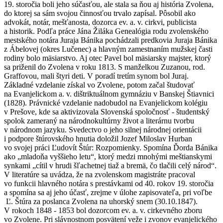
19. storočia boli jeho súčasťou, ale stala sa ňou aj história Zvolena,
do ktorej sa sám svojou činnosťou trvalo zapísal. Pôsobil ako
advokát, notár, mešťanosta, dozorca ev. a. v. cirkvi, publicista
a historik. Podľa práce Jána Žiláka Genealógia rodu zvolenského
mestského notára Juraja Bánika pochádzali predkovia Juraja Bánika
z Ábelovej (okres Lučenec) a hlavným zamestnaním mužskej časti
rodiny bolo mäsiarstvo. Aj otec Pavel bol mäsiarsky majster, ktorý
sa priženil do Zvolena v roku 1813. S manželkou Zuzanou, rod.
Graffovou, mali štyri deti. V poradí tretím synom bol Juraj.
Základné vzdelanie získal vo Zvolene, potom začal študovať
na Evanjelickom a. v. dištriktuálnom gymnáziu v Banskej Štiavnici
(1828). Právnické vzdelanie nadobudol na Evanjelickom kolégiu
v Prešove, kde sa aktivizovala Slovenská spoločnosť - študentský
spolok zameraný na národnokultúrny život a literárnu tvorbu
v národnom jazyku. Svedectvo o jeho silnej národnej orientácii
i podpore štúrovského hnutia doložil Jozef Miloslav Hurban
vo svojej práci Ľudovít Štúr: Rozpomienky. Spomína Ďorda Bánika
ako „mladoňa vyššieho letu“, ktorý medzi mnohými meštianskymi
synkami „cítil v hrudi šľachetnej tiaž a bremä, čo tlačili celý národ“.
V literatúre sa uvádza, že na zvolenskom magistráte pracoval
vo funkcii hlavného notára s prestávkami od 40. rokov 19. storočia
a spomína sa aj jeho účasť, zrejme v úlohe zapisovateľa, pri voľbe
Ľ. Štúra za poslanca Zvolena na uhorský snem (30.10.1847).
V rokoch 1848 - 1853 bol dozorcom ev. a. v. cirkevného zboru
vo Zvolene. Pri slávnostnom posvätení veže i zvonov evanjelického