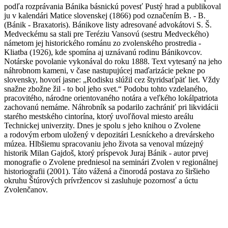
podľa rozprávania Bánika básnickú povesť Pustý hrad a publikoval
ju v kalendári Matice slovenskej (1866) pod označením B. - B.
(Bánik - Braxatoris). Bánikove listy adresované advokátovi S. Š.
Medveckému sa stali pre Teréziu Vansovú (sestru Medveckého)
námetom jej historického románu zo zvolenského prostredia -
Kliatba (1926), kde spomína aj uznávanú rodinu Bánikovcov.
Notárske povolanie vykonával do roku 1888. Text vytesaný na jeho
náhrobnom kameni, v čase nastupujúcej maďarizácie pekne po
slovensky, hovorí jasne: „Rodisku slúžil cez štyridsaťpäť liet. Vždy
snažne zbožne žil - to bol jeho svet.“ Podobu tohto vzdelaného,
pracovitého, národne orientovaného notára a veľkého lokálpatriota
zachovanú nemáme. Náhrobník sa podarilo zachrániť pri likvidácii
starého mestského cintorína, ktorý uvoľňoval miesto areálu
Technickej univerzity. Dnes je spolu s jeho knihou o Zvolene
a rodovým erbom uložený v depozitári Lesníckeho a drevárskeho
múzea. Hlbšiemu spracovaniu jeho života sa venoval múzejný
historik Milan Gajdoš, ktorý príspevok Juraj Bánik - autor prvej
monografie o Zvolene predniesol na seminári Zvolen v regionálnej
historiografii (2001). Táto vážená a činorodá postava zo širšieho
okruhu Štúrových prívržencov si zasluhuje pozornosť a úctu
Zvolenčanov.