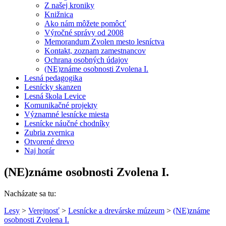
Z našej kroniky
Knižnica
Ako nám môžete pomôcť
Výročné správy od 2008
Memorandum Zvolen mesto lesníctva
Kontakt, zoznam zamestnancov
Ochrana osobných údajov
(NE)známe osobnosti Zvolena I.
Lesná pedagogika
Lesnícky skanzen
Lesná škola Levice
Komunikačné projekty
Významné lesnícke miesta
Lesnícke náučné chodníky
Zubria zvernica
Otvorené drevo
Naj horár
(NE)známe osobnosti Zvolena I.
Nacházate sa tu:
Lesy
>
Verejnosť
>
Lesnícke a drevárske múzeum
>
(NE)známe
osobnosti Zvolena I.