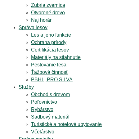
Zubria zvernica
Otvorené drevo
Naj horár
Správa lesov
Les a jeho funkcie
Ochrana prírody
Certifikácia lesov
Materiály na stiahnutie
Pestovanie lesa
Ťažbová činnosť
PBHL, PRO SILVA
Služby
Obchod s drevom
Poľovníctvo
Rybárstvo
Sadbový materiál
Turistické a hotelové ubytovanie
Včelárstvo