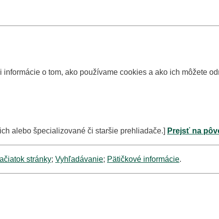
si informácie o tom, ako používame cookies a ako ich môžete o
ich alebo špecializované či staršie prehliadače.]
Prejsť na pôv
ačiatok stránky
;
Vyhľadávanie
;
Pätičkové informácie
.