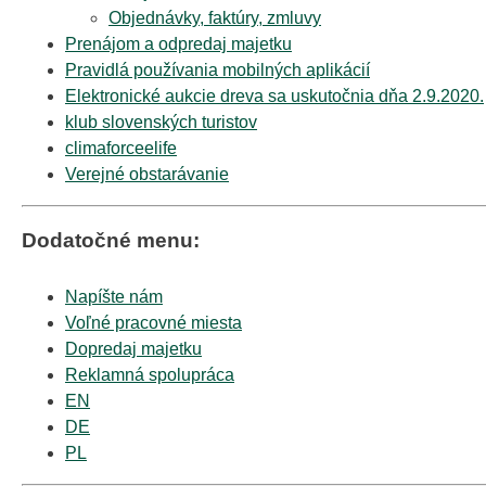
Objednávky, faktúry, zmluvy
Prenájom a odpredaj majetku
Pravidlá používania mobilných aplikácií
Elektronické aukcie dreva sa uskutočnia dňa 2.9.2020.
klub slovenských turistov
climaforceelife
Verejné obstarávanie
Dodatočné menu:
Napíšte nám
Voľné pracovné miesta
Dopredaj majetku
Reklamná spolupráca
EN
DE
PL