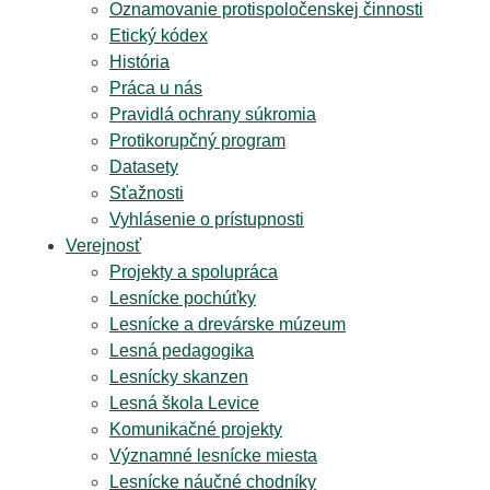
Oznamovanie protispoločenskej činnosti
Etický kódex
História
Práca u nás
Pravidlá ochrany súkromia
Protikorupčný program
Datasety
Sťažnosti
Vyhlásenie o prístupnosti
Verejnosť
Projekty a spolupráca
Lesnícke pochúťky
Lesnícke a drevárske múzeum
Lesná pedagogika
Lesnícky skanzen
Lesná škola Levice
Komunikačné projekty
Významné lesnícke miesta
Lesnícke náučné chodníky