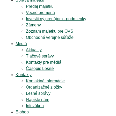
Správa majetku
Predaj majetku
Vecné bremená
Investičný prenájom - podmienky
Zámeny
Zoznam majetku pre OVS
Obchodné verejné súťaže
Médiá
Aktuality
Tlačové správy
Kontakty pre médiá
Časopis Lesník
Kontakty
Kontaktné informácie
Organizačné zložky
Lesné správy
Napíšte nám
Infozákon
E-shop