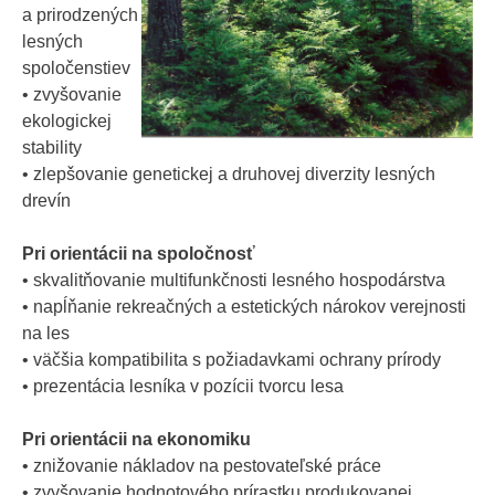
a prirodzených
lesných
spoločenstiev
• zvyšovanie
ekologickej
stability
• zlepšovanie genetickej a druhovej diverzity lesných
drevín
Pri orientácii na spoločnosť
• skvalitňovanie multifunkčnosti lesného hospodárstva
• napĺňanie rekreačných a estetických nárokov verejnosti
na les
• väčšia kompatibilita s požiadavkami ochrany prírody
• prezentácia lesníka v pozícii tvorcu lesa
Pri orientácii na ekonomiku
• znižovanie nákladov na pestovateľské práce
• zvyšovanie hodnotového prírastku produkovanej