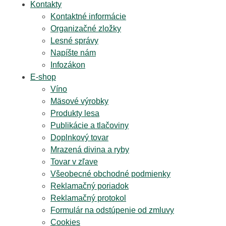
Kontakty
Kontaktné informácie
Organizačné zložky
Lesné správy
Napíšte nám
Infozákon
E-shop
Víno
Mäsové výrobky
Produkty lesa
Publikácie a tlačoviny
Doplnkový tovar
Mrazená divina a ryby
Tovar v zľave
Všeobecné obchodné podmienky
Reklamačný poriadok
Reklamačný protokol
Formulár na odstúpenie od zmluvy
Cookies