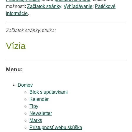
možnosti:
Začiatok stránky
;
Vyhľadávanie
;
Pätičkové
informácie
.
Začiatok stránky, titulka:
Vízia
Menu:
Domov
Blok s upútavkami
Kalendár
Tipy
Newsletter
Marks
Prístupnosť webu skúška