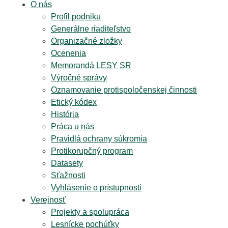
O nás
Profil podniku
Generálne riaditeľstvo
Organizačné zložky
Ocenenia
Memorandá LESY SR
Výročné správy
Oznamovanie protispoločenskej činnosti
Etický kódex
História
Práca u nás
Pravidlá ochrany súkromia
Protikorupčný program
Datasety
Sťažnosti
Vyhlásenie o prístupnosti
Verejnosť
Projekty a spolupráca
Lesnícke pochúťky