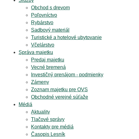
Služby
Obchod s drevom
Poľovníctvo
Rybárstvo
Sadbový materiál
Turistické a hotelové ubytovanie
Včelárstvo
Správa majetku
Predaj majetku
Vecné bremená
Investičný prenájom - podmienky
Zámeny
Zoznam majetku pre OVS
Obchodné verejné súťaže
Médiá
Aktuality
Tlačové správy
Kontakty pre médiá
Časopis Lesník