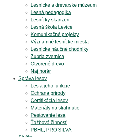
Lesnícke a drevárske múzeum
Lesná pedagogika
Lesnícky skanzen
Lesná škola Levice
Komunikačné projekty
Významné lesnícke miesta
Lesnícke náučné chodníky
Zubria zvernica
Otvorené drevo
Naj horár
Správa lesov
Les a jeho funkcie
Ochrana prírody
Certifikácia lesov
Materiály na stiahnutie
Pestovanie lesa
Ťažbová činnosť
PBHL, PRO SILVA