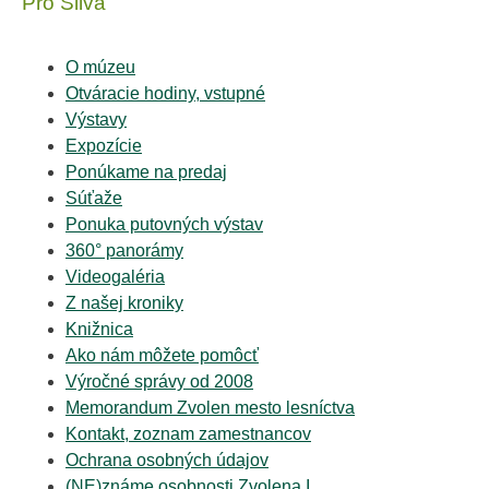
Pro Silva
O múzeu
Otváracie hodiny, vstupné
Výstavy
Expozície
Ponúkame na predaj
Súťaže
Ponuka putovných výstav
360° panorámy
Videogaléria
Z našej kroniky
Knižnica
Ako nám môžete pomôcť
Výročné správy od 2008
Memorandum Zvolen mesto lesníctva
Kontakt, zoznam zamestnancov
Ochrana osobných údajov
(NE)známe osobnosti Zvolena I.