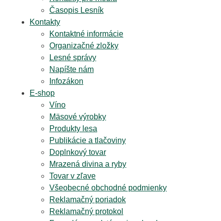
Časopis Lesník
Kontakty
Kontaktné informácie
Organizačné zložky
Lesné správy
Napíšte nám
Infozákon
E-shop
Víno
Mäsové výrobky
Produkty lesa
Publikácie a tlačoviny
Doplnkový tovar
Mrazená divina a ryby
Tovar v zľave
Všeobecné obchodné podmienky
Reklamačný poriadok
Reklamačný protokol