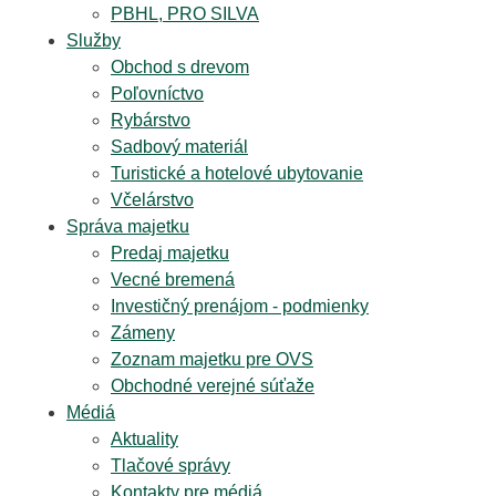
PBHL, PRO SILVA
Služby
Obchod s drevom
Poľovníctvo
Rybárstvo
Sadbový materiál
Turistické a hotelové ubytovanie
Včelárstvo
Správa majetku
Predaj majetku
Vecné bremená
Investičný prenájom - podmienky
Zámeny
Zoznam majetku pre OVS
Obchodné verejné súťaže
Médiá
Aktuality
Tlačové správy
Kontakty pre médiá