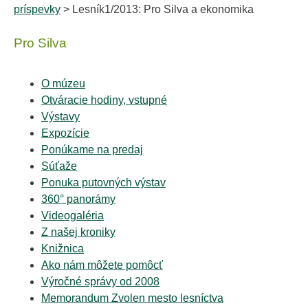
príspevky
> Lesník1/2013: Pro Silva a ekonomika
Pro Silva
O múzeu
Otváracie hodiny, vstupné
Výstavy
Expozície
Ponúkame na predaj
Súťaže
Ponuka putovných výstav
360° panorámy
Videogaléria
Z našej kroniky
Knižnica
Ako nám môžete pomôcť
Výročné správy od 2008
Memorandum Zvolen mesto lesníctva