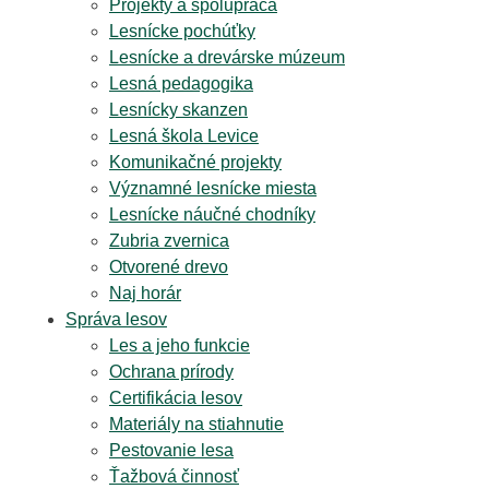
Projekty a spolupráca
Lesnícke pochúťky
Lesnícke a drevárske múzeum
Lesná pedagogika
Lesnícky skanzen
Lesná škola Levice
Komunikačné projekty
Významné lesnícke miesta
Lesnícke náučné chodníky
Zubria zvernica
Otvorené drevo
Naj horár
Správa lesov
Les a jeho funkcie
Ochrana prírody
Certifikácia lesov
Materiály na stiahnutie
Pestovanie lesa
Ťažbová činnosť