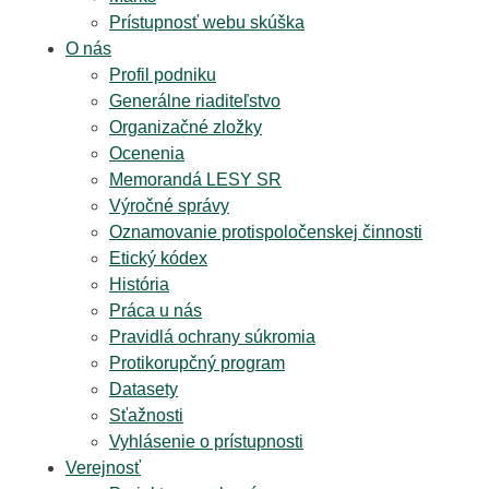
Prístupnosť webu skúška
O nás
Profil podniku
Generálne riaditeľstvo
Organizačné zložky
Ocenenia
Memorandá LESY SR
Výročné správy
Oznamovanie protispoločenskej činnosti
Etický kódex
História
Práca u nás
Pravidlá ochrany súkromia
Protikorupčný program
Datasety
Sťažnosti
Vyhlásenie o prístupnosti
Verejnosť