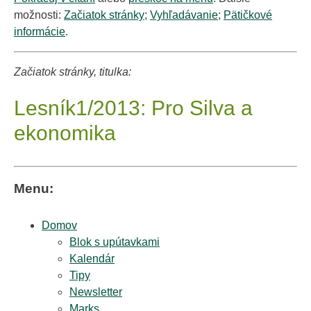
možnosti:
Začiatok stránky
;
Vyhľadávanie
;
Pätičkové
informácie
.
Začiatok stránky, titulka:
Lesník1/2013: Pro Silva a
ekonomika
Menu:
Domov
Blok s upútavkami
Kalendár
Tipy
Newsletter
Marks