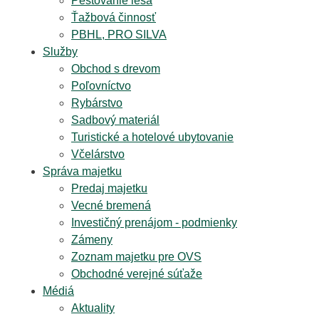
Pestovanie lesa
Ťažbová činnosť
PBHL, PRO SILVA
Služby
Obchod s drevom
Poľovníctvo
Rybárstvo
Sadbový materiál
Turistické a hotelové ubytovanie
Včelárstvo
Správa majetku
Predaj majetku
Vecné bremená
Investičný prenájom - podmienky
Zámeny
Zoznam majetku pre OVS
Obchodné verejné súťaže
Médiá
Aktuality