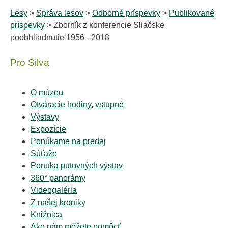
Lesy
>
Správa lesov
>
Odborné príspevky
>
Publikované
príspevky
> Zborník z konferencie Sliačske
poobhliadnutie 1956 - 2018
Pro Silva
O múzeu
Otváracie hodiny, vstupné
Výstavy
Expozície
Ponúkame na predaj
Súťaže
Ponuka putovných výstav
360° panorámy
Videogaléria
Z našej kroniky
Knižnica
Ako nám môžete pomôcť