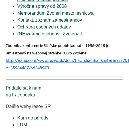
Výročné správy od 2008
Memorandum Zvolen mesto lesníctva
Kontakt, zoznam zamestnancov
Ochrana osobných údajov
(NE)známe osobnosti Zvolena I.
Zborník z konferencie Sliačske poobhliadnutie 1956-2018 je
umiestnený na webovej stránke TU vo Zvolene
http://issuu.com/www.tuzvo.sk/docs/tlac_sliacska_konferencia20
e=35984487/66348970
Pridajte sa k nám
na Facebooku
Ďalšie weby lesov SR
Kam do prírody
LDM