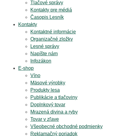
Tlačové správy
Kontakty pre médiá
Časopis Lesník
Kontakty
Kontaktné informácie
Organizačné zložky
Lesné správy
Napíšte nám
Infozákon
E-shop
Víno
Mäsové výrobky
Produkty lesa
Publikácie a tlačoviny
Doplnkový tovar
Mrazená divina a ryby
Tovar v zľave
Všeobecné obchodné podmienky
Reklamačný poriadok