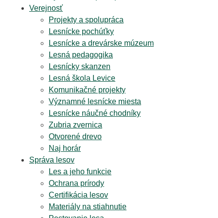
Verejnosť
Projekty a spolupráca
Lesnícke pochúťky
Lesnícke a drevárske múzeum
Lesná pedagogika
Lesnícky skanzen
Lesná škola Levice
Komunikačné projekty
Významné lesnícke miesta
Lesnícke náučné chodníky
Zubria zvernica
Otvorené drevo
Naj horár
Správa lesov
Les a jeho funkcie
Ochrana prírody
Certifikácia lesov
Materiály na stiahnutie