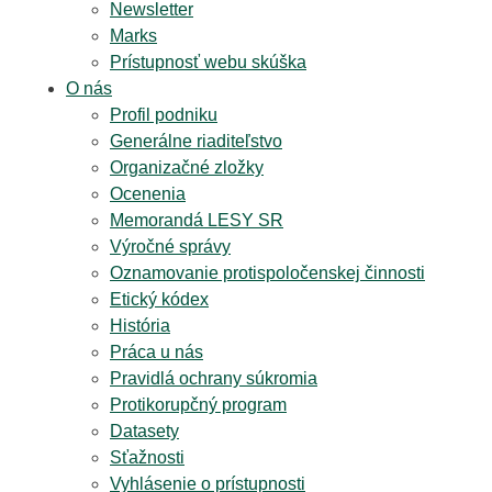
Newsletter
Marks
Prístupnosť webu skúška
O nás
Profil podniku
Generálne riaditeľstvo
Organizačné zložky
Ocenenia
Memorandá LESY SR
Výročné správy
Oznamovanie protispoločenskej činnosti
Etický kódex
História
Práca u nás
Pravidlá ochrany súkromia
Protikorupčný program
Datasety
Sťažnosti
Vyhlásenie o prístupnosti