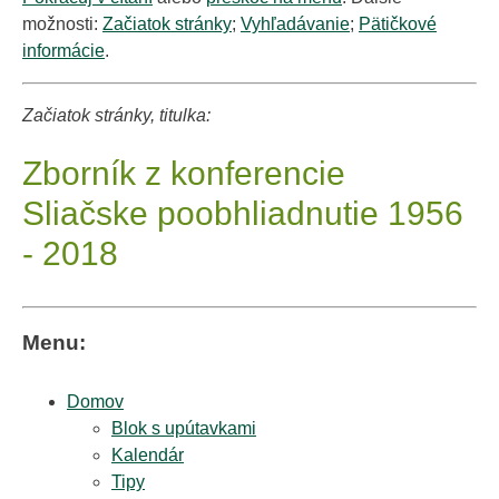
možnosti:
Začiatok stránky
;
Vyhľadávanie
;
Pätičkové
informácie
.
Začiatok stránky, titulka:
Zborník z konferencie
Sliačske poobhliadnutie 1956
- 2018
Menu:
Domov
Blok s upútavkami
Kalendár
Tipy