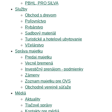
PBHL, PRO SILVA
Služby
Obchod s drevom
Poľovníctvo
Rybárstvo
Sadbový materiál
Turistické a hotelové ubytovanie
Včelárstvo
Správa majetku
Predaj majetku
Vecné bremená
Investičný prenájom - podmienky
Zámeny
Zoznam majetku pre OVS
Obchodné verejné súťaže
Médiá
Aktuality
Tlačové správy
Kontakty pre médiá