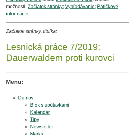
možnosti:
Začiatok stránky
;
Vyhľadávanie
;
Pätičkové
informácie
.
Začiatok stránky, titulka:
Lesnická práce 7/2019:
Dauerwaldem proti kurovci
Menu:
Domov
Blok s upútavkami
Kalendár
Tipy
Newsletter
Marks