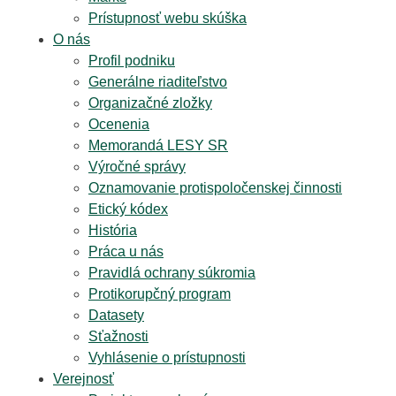
Prístupnosť webu skúška
O nás
Profil podniku
Generálne riaditeľstvo
Organizačné zložky
Ocenenia
Memorandá LESY SR
Výročné správy
Oznamovanie protispoločenskej činnosti
Etický kódex
História
Práca u nás
Pravidlá ochrany súkromia
Protikorupčný program
Datasety
Sťažnosti
Vyhlásenie o prístupnosti
Verejnosť