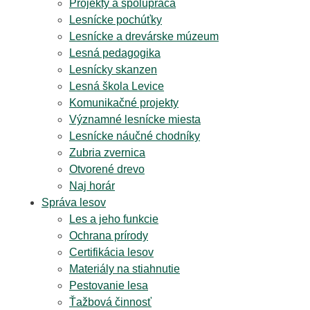
Projekty a spolupráca
Lesnícke pochúťky
Lesnícke a drevárske múzeum
Lesná pedagogika
Lesnícky skanzen
Lesná škola Levice
Komunikačné projekty
Významné lesnícke miesta
Lesnícke náučné chodníky
Zubria zvernica
Otvorené drevo
Naj horár
Správa lesov
Les a jeho funkcie
Ochrana prírody
Certifikácia lesov
Materiály na stiahnutie
Pestovanie lesa
Ťažbová činnosť