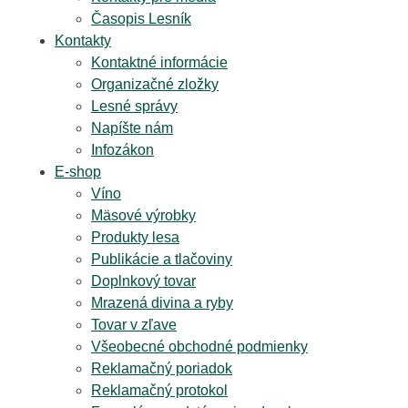
Časopis Lesník
Kontakty
Kontaktné informácie
Organizačné zložky
Lesné správy
Napíšte nám
Infozákon
E-shop
Víno
Mäsové výrobky
Produkty lesa
Publikácie a tlačoviny
Doplnkový tovar
Mrazená divina a ryby
Tovar v zľave
Všeobecné obchodné podmienky
Reklamačný poriadok
Reklamačný protokol