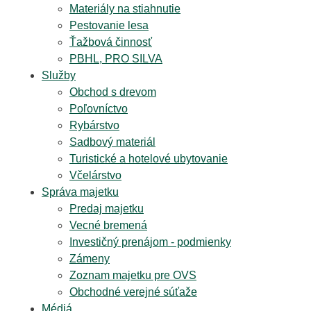
Materiály na stiahnutie
Pestovanie lesa
Ťažbová činnosť
PBHL, PRO SILVA
Služby
Obchod s drevom
Poľovníctvo
Rybárstvo
Sadbový materiál
Turistické a hotelové ubytovanie
Včelárstvo
Správa majetku
Predaj majetku
Vecné bremená
Investičný prenájom - podmienky
Zámeny
Zoznam majetku pre OVS
Obchodné verejné súťaže
Médiá