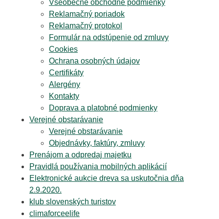
Všeobecné obchodné podmienky
Reklamačný poriadok
Reklamačný protokol
Formulár na odstúpenie od zmluvy
Cookies
Ochrana osobných údajov
Certifikáty
Alergény
Kontakty
Doprava a platobné podmienky
Verejné obstarávanie
Verejné obstarávanie
Objednávky, faktúry, zmluvy
Prenájom a odpredaj majetku
Pravidlá používania mobilných aplikácií
Elektronické aukcie dreva sa uskutočnia dňa
2.9.2020.
klub slovenských turistov
climaforceelife