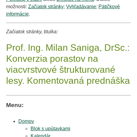
možnosti:
Začiatok stránky
;
Vyhľadávanie
;
Pätičkové
informácie
.
Začiatok stránky, titulka:
Prof. Ing. Milan Saniga, DrSc.:
Konverzia porastov na
viacvrstvové štrukturované
lesy. Komentovaná prednáška
Menu:
Domov
Blok s upútavkami
Kalendár