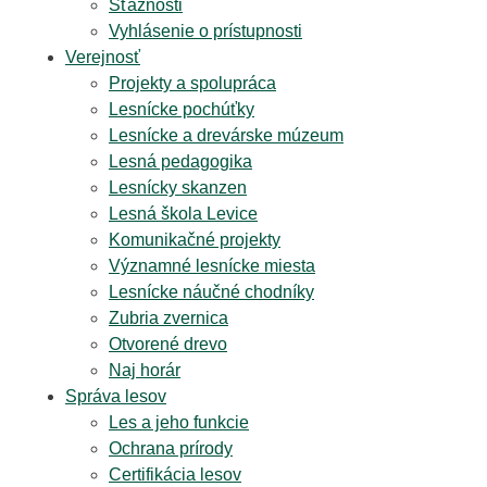
Sťažnosti
Vyhlásenie o prístupnosti
Verejnosť
Projekty a spolupráca
Lesnícke pochúťky
Lesnícke a drevárske múzeum
Lesná pedagogika
Lesnícky skanzen
Lesná škola Levice
Komunikačné projekty
Významné lesnícke miesta
Lesnícke náučné chodníky
Zubria zvernica
Otvorené drevo
Naj horár
Správa lesov
Les a jeho funkcie
Ochrana prírody
Certifikácia lesov