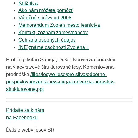
Knižnica
Ako nám môžete pomôcť
Výročné správy od 2008
Memorandum Zvolen mesto lesníctva
Kontakt, zoznam zamestnancov
Ochrana osobných údajov
(NE)známe osobnosti Zvolena I.
Prof. Ing. Milan Saniga, DrSc.: Konverzia porastov
na viacvrstvové štrukturované lesy. Komentovaná
prednáška
/files/lesy/o-lese/pro-silva/odborne-
prispevky/prezentacie/saniga-konverzia-porastov-
strukturovane.ppt
Pridajte sa k nám
na Facebooku
Ďalšie weby lesov SR