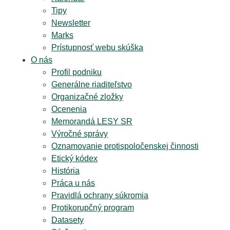
Tipy
Newsletter
Marks
Prístupnosť webu skúška
O nás
Profil podniku
Generálne riaditeľstvo
Organizačné zložky
Ocenenia
Memorandá LESY SR
Výročné správy
Oznamovanie protispoločenskej činnosti
Etický kódex
História
Práca u nás
Pravidlá ochrany súkromia
Protikorupčný program
Datasety