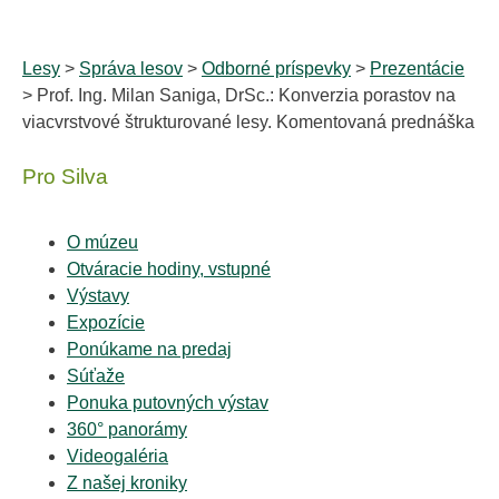
Lesy
>
Správa lesov
>
Odborné príspevky
>
Prezentácie
> Prof. Ing. Milan Saniga, DrSc.: Konverzia porastov na
viacvrstvové štrukturované lesy. Komentovaná prednáška
Pro Silva
O múzeu
Otváracie hodiny, vstupné
Výstavy
Expozície
Ponúkame na predaj
Súťaže
Ponuka putovných výstav
360° panorámy
Videogaléria
Z našej kroniky