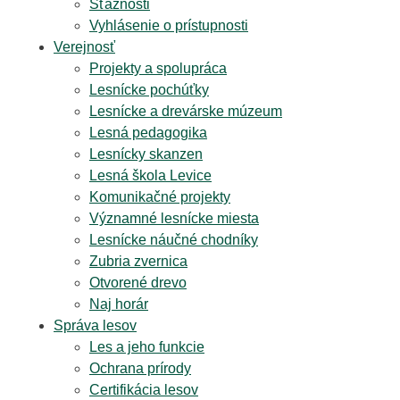
Sťažnosti
Vyhlásenie o prístupnosti
Verejnosť
Projekty a spolupráca
Lesnícke pochúťky
Lesnícke a drevárske múzeum
Lesná pedagogika
Lesnícky skanzen
Lesná škola Levice
Komunikačné projekty
Významné lesnícke miesta
Lesnícke náučné chodníky
Zubria zvernica
Otvorené drevo
Naj horár
Správa lesov
Les a jeho funkcie
Ochrana prírody
Certifikácia lesov