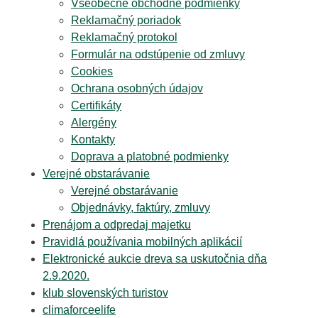
Všeobecné obchodné podmienky
Reklamačný poriadok
Reklamačný protokol
Formulár na odstúpenie od zmluvy
Cookies
Ochrana osobných údajov
Certifikáty
Alergény
Kontakty
Doprava a platobné podmienky
Verejné obstarávanie
Verejné obstarávanie
Objednávky, faktúry, zmluvy
Prenájom a odpredaj majetku
Pravidlá používania mobilných aplikácií
Elektronické aukcie dreva sa uskutočnia dňa
2.9.2020.
klub slovenských turistov
climaforceelife