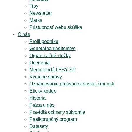
Tipy
Newsletter
Marks
Prístupnosť webu skúška
O nás
Profil podniku
Generálne riaditeľstvo
Organizačné zložky
Ocenenia
Memorandá LESY SR
Výročné správy
Oznamovanie protispoločenskej činnosti
Etický kódex
História
Práca u nás
Pravidlá ochrany súkromia
Protikorupčný program
Datasety