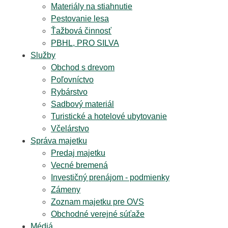
Materiály na stiahnutie
Pestovanie lesa
Ťažbová činnosť
PBHL, PRO SILVA
Služby
Obchod s drevom
Poľovníctvo
Rybárstvo
Sadbový materiál
Turistické a hotelové ubytovanie
Včelárstvo
Správa majetku
Predaj majetku
Vecné bremená
Investičný prenájom - podmienky
Zámeny
Zoznam majetku pre OVS
Obchodné verejné súťaže
Médiá