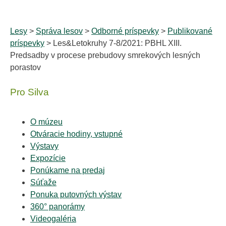
Lesy
>
Správa lesov
>
Odborné príspevky
>
Publikované
príspevky
> Les&Letokruhy 7-8/2021: PBHL XIII.
Predsadby v procese prebudovy smrekových lesných
porastov
Pro Silva
O múzeu
Otváracie hodiny, vstupné
Výstavy
Expozície
Ponúkame na predaj
Súťaže
Ponuka putovných výstav
360° panorámy
Videogaléria