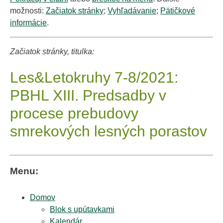
možnosti:
Začiatok stránky
;
Vyhľadávanie
;
Pätičkové
informácie
.
Začiatok stránky, titulka:
Les&Letokruhy 7-8/2021:
PBHL XIII. Predsadby v
procese prebudovy
smrekových lesných porastov
Menu:
Domov
Blok s upútavkami
Kalendár