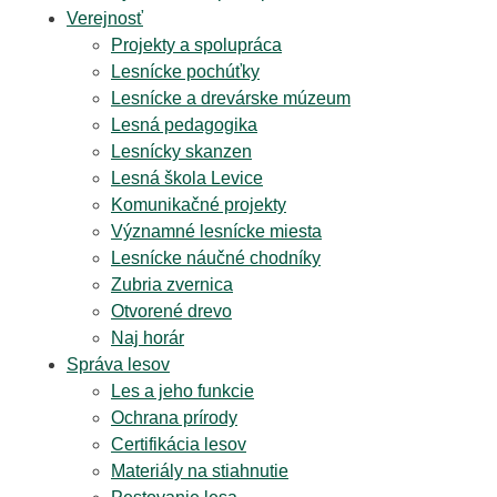
Verejnosť
Projekty a spolupráca
Lesnícke pochúťky
Lesnícke a drevárske múzeum
Lesná pedagogika
Lesnícky skanzen
Lesná škola Levice
Komunikačné projekty
Významné lesnícke miesta
Lesnícke náučné chodníky
Zubria zvernica
Otvorené drevo
Naj horár
Správa lesov
Les a jeho funkcie
Ochrana prírody
Certifikácia lesov
Materiály na stiahnutie