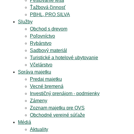
Pestovanie lesa
Ťažbová činnosť
PBHL, PRO SILVA
Služby
Obchod s drevom
Poľovníctvo
Rybárstvo
Sadbový materiál
Turistické a hotelové ubytovanie
Včelárstvo
Správa majetku
Predaj majetku
Vecné bremená
Investičný prenájom - podmienky
Zámeny
Zoznam majetku pre OVS
Obchodné verejné súťaže
Médiá
Aktuality