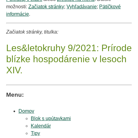
možnosti:
Začiatok stránky
;
Vyhľadávanie
;
Pätičkové
informácie
.
Začiatok stránky, titulka:
Les&letokruhy 9/2021: Prírode
blízke hospodárenie v lesoch
XIV.
Menu:
Domov
Blok s upútavkami
Kalendár
Tipy