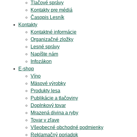
Tlačové správy
Kontakty pre médiá
Časopis Lesník
Kontakty
Kontaktné informácie
Organizačné zložky
Lesné správy
Napíšte nám
Infozákon
E-shop
Víno
Mäsové výrobky
Produkty lesa
Publikácie a tlačoviny
Doplnkový tovar
Mrazená divina a ryby
Tovar v zľave
Všeobecné obchodné podmienky
Reklamačný poriadok