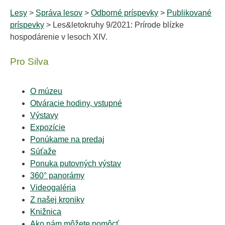
Lesy
>
Správa lesov
>
Odborné príspevky
>
Publikované
príspevky
> Les&letokruhy 9/2021: Prírode blízke
hospodárenie v lesoch XIV.
Pro Silva
O múzeu
Otváracie hodiny, vstupné
Výstavy
Expozície
Ponúkame na predaj
Súťaže
Ponuka putovných výstav
360° panorámy
Videogaléria
Z našej kroniky
Knižnica
Ako nám môžete pomôcť