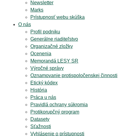
Newsletter
Marks
Prístupnosť webu skúška
O nás
Profil podniku
Generálne riaditeľstvo
Organizačné zložky
Ocenenia
Memorandá LESY SR
Výročné správy
Oznamovanie protispoločenskej činnosti
Etický kódex
História
Práca u nás
Pravidlá ochrany súkromia
Protikorupčný program
Datasety
Sťažnosti
Vyhlásenie o prístupnosti