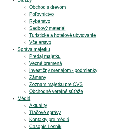
Služby
Obchod s drevom
Poľovníctvo
Rybárstvo
Sadbový materiál
Turistické a hotelové ubytovanie
Včelárstvo
Správa majetku
Predaj majetku
Vecné bremená
Investičný prenájom - podmienky
Zámeny
Zoznam majetku pre OVS
Obchodné verejné súťaže
Médiá
Aktuality
Tlačové správy
Kontakty pre médiá
Časopis Lesník