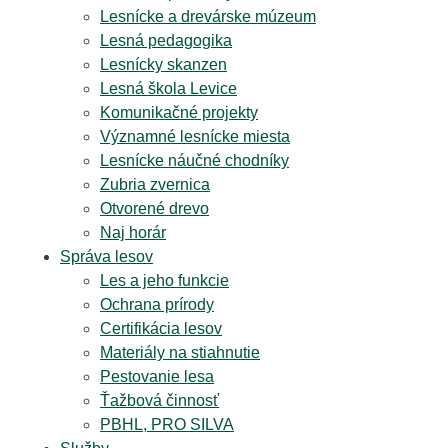
Lesnícke a drevárske múzeum
Lesná pedagogika
Lesnícky skanzen
Lesná škola Levice
Komunikačné projekty
Významné lesnícke miesta
Lesnícke náučné chodníky
Zubria zvernica
Otvorené drevo
Naj horár
Správa lesov
Les a jeho funkcie
Ochrana prírody
Certifikácia lesov
Materiály na stiahnutie
Pestovanie lesa
Ťažbová činnosť
PBHL, PRO SILVA