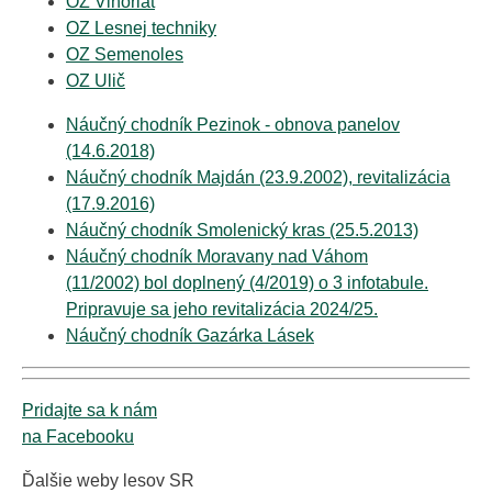
OZ Vihorlat
OZ Lesnej techniky
OZ Semenoles
OZ Ulič
Náučný chodník Pezinok - obnova panelov
(14.6.2018)
Náučný chodník Majdán (23.9.2002), revitalizácia
(17.9.2016)
Náučný chodník Smolenický kras (25.5.2013)
Náučný chodník Moravany nad Váhom
(11/2002) bol doplnený (4/2019) o 3 infotabule.
Pripravuje sa jeho revitalizácia 2024/25.
Náučný chodník Gazárka Lásek
Pridajte sa k nám
na Facebooku
Ďalšie weby lesov SR