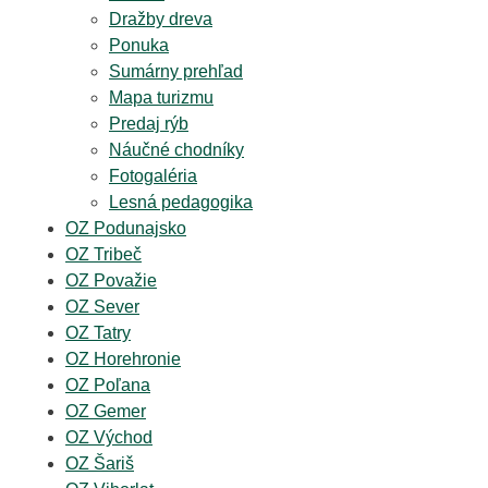
Dražby dreva
Ponuka
Sumárny prehľad
Mapa turizmu
Predaj rýb
Náučné chodníky
Fotogaléria
Lesná pedagogika
OZ Podunajsko
OZ Tribeč
OZ Považie
OZ Sever
OZ Tatry
OZ Horehronie
OZ Poľana
OZ Gemer
OZ Východ
OZ Šariš