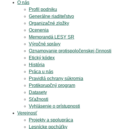
O nás
Profil podniku
Generálne riaditeľstvo
Organizačné zložky
Ocenenia
Memorandá LESY SR
Výročné správy
Oznamovanie protispoločenskej činnosti
Etický kódex
História
Práca u nás
Pravidlá ochrany súkromia
Protikorupčný program
Datasety
Sťažnosti
Vyhlásenie o prístupnosti
Verejnosť
Projekty a spolupráca
Lesnícke pochúťky