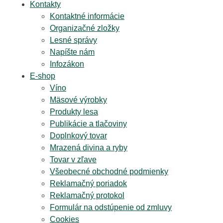
Kontakty
Kontaktné informácie
Organizačné zložky
Lesné správy
Napíšte nám
Infozákon
E-shop
Víno
Mäsové výrobky
Produkty lesa
Publikácie a tlačoviny
Doplnkový tovar
Mrazená divina a ryby
Tovar v zľave
Všeobecné obchodné podmienky
Reklamačný poriadok
Reklamačný protokol
Formulár na odstúpenie od zmluvy
Cookies