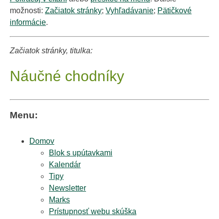
možnosti:
Začiatok stránky
;
Vyhľadávanie
;
Pätičkové
informácie
.
Začiatok stránky, titulka:
Náučné chodníky
Menu:
Domov
Blok s upútavkami
Kalendár
Tipy
Newsletter
Marks
Prístupnosť webu skúška