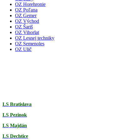
OZ Horehronie
OZ Poľana
OZ Gemer
OZ Východ
OZ Šariš
OZ Vihorlat
OZ Lesnej techniky
OZ Semenoles
OZ Ulič
LS Bratislava
LS Pezinok
LS Majdán
LS Dechtice