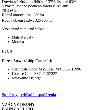
Drevinové zloženie: ihličnaté 37%, listnaté 63%
Výmera lesného pôdneho fondu v užívaní:
78 359 ha
Ročná obnova lesa: 289 ha
3
Ročný objem ťažby: 326 100 m
Významné chránené celky:
Malé Karpaty
Morava
FSC®
Forest Stewardship Council ®
Certificate Code SGSCH-FM/COC-011996
License Code FSC-C157227
https://info.fsc.org/
Sumárny prehľad hospodárenia
VZÁCNE DRUHY
FAUNY A FLÓRY