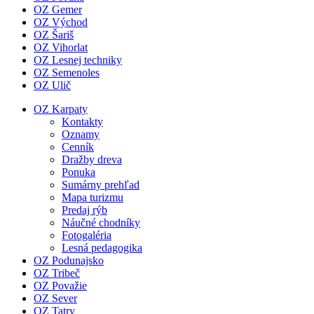
OZ Gemer
OZ Východ
OZ Šariš
OZ Vihorlat
OZ Lesnej techniky
OZ Semenoles
OZ Ulič
OZ Karpaty
Kontakty
Oznamy
Cenník
Dražby dreva
Ponuka
Sumárny prehľad
Mapa turizmu
Predaj rýb
Náučné chodníky
Fotogaléria
Lesná pedagogika
OZ Podunajsko
OZ Tribeč
OZ Považie
OZ Sever
OZ Tatry