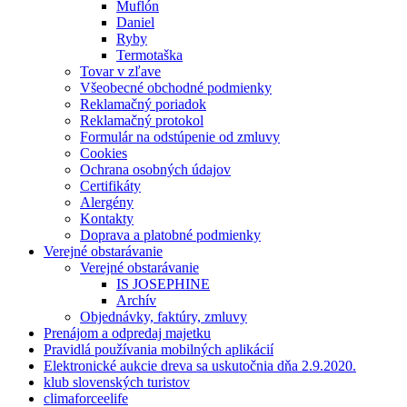
Muflón
Daniel
Ryby
Termotaška
Tovar v zľave
Všeobecné obchodné podmienky
Reklamačný poriadok
Reklamačný protokol
Formulár na odstúpenie od zmluvy
Cookies
Ochrana osobných údajov
Certifikáty
Alergény
Kontakty
Doprava a platobné podmienky
Verejné obstarávanie
Verejné obstarávanie
IS JOSEPHINE
Archív
Objednávky, faktúry, zmluvy
Prenájom a odpredaj majetku
Pravidlá používania mobilných aplikácií
Elektronické aukcie dreva sa uskutočnia dňa 2.9.2020.
klub slovenských turistov
climaforceelife