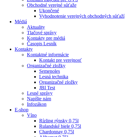
Obchodné verejné súťaže
Ukončené
Vyhodnotenie verejných obchodných súťaží
Médiá
Aktuality
Tlačové správy
Kontakty pre médiá
Časopis Lesník
Kontakty
Kontaktné informácie
Kontakt pre verejnosť
Organizačné zložky
Semenoles
Lesná technika
Organizačné zložky
JBI Test
Lesné správy
Napíšte nám
Infozákon
E-shop
Víno
Rízling rýnsky 0,75l
Rulandské biele 0,75l
Chardonnay 0,75l