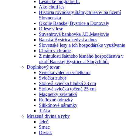
Lesnícke biografie II.
Ako chutí les
Historia rovnošaty štátnych lesov na území
Slovnenska
Okolie Banskej Bystrice a Donovaly
O lese v lese
Suvenírová bankovka J.D.Matejovie
Banská Bystrica kedysi a dnes
Slovenské lesy a ich hospodárske využívanie
Chrám v chráme
Z minulosti štátneho lesného hospodárstva v
okolí Banskej Bystrice a Starých hôr
Doplnkový tovar
Sviečka valec so včielkami
Sviečka zubor
Stolová sviečka hladká 23 cm
Stolová sviečka točená 25 cm
Magnetky zvieratká
Reflexné odrazky
Silikónové náramky
Taška
Mrazená divina a ryby
Jeleň
Srnec
Diviak