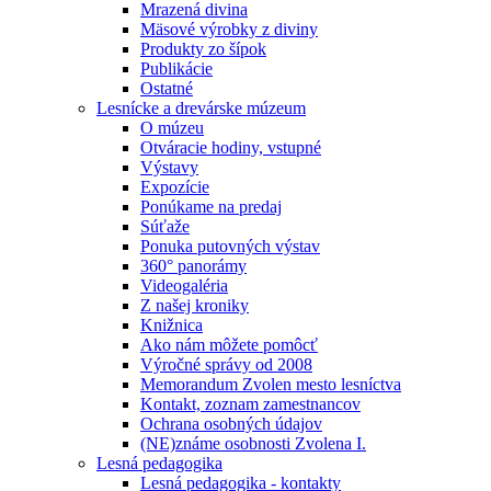
Mrazená divina
Mäsové výrobky z diviny
Produkty zo šípok
Publikácie
Ostatné
Lesnícke a drevárske múzeum
O múzeu
Otváracie hodiny, vstupné
Výstavy
Expozície
Ponúkame na predaj
Súťaže
Ponuka putovných výstav
360° panorámy
Videogaléria
Z našej kroniky
Knižnica
Ako nám môžete pomôcť
Výročné správy od 2008
Memorandum Zvolen mesto lesníctva
Kontakt, zoznam zamestnancov
Ochrana osobných údajov
(NE)známe osobnosti Zvolena I.
Lesná pedagogika
Lesná pedagogika - kontakty