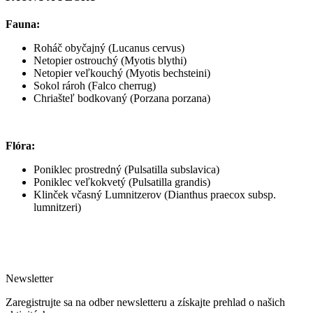
Fauna:
Roháč obyčajný (Lucanus cervus)
Netopier ostrouchý (Myotis blythi)
Netopier veľkouchý (Myotis bechsteini)
Sokol rároh (Falco cherrug)
Chriašteľ bodkovaný (Porzana porzana)
Flóra:
Poniklec prostredný (Pulsatilla subslavica)
Poniklec veľkokvetý (Pulsatilla grandis)
Klinček včasný Lumnitzerov (Dianthus praecox subsp.
lumnitzeri)
Newsletter
Zaregistrujte sa na odber newsletteru a získajte prehlad o našich