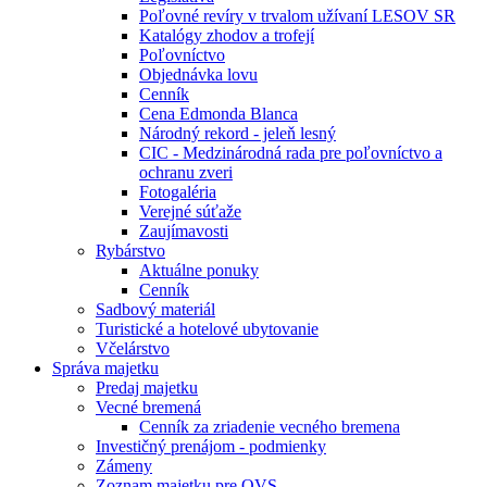
Poľovné revíry v trvalom užívaní LESOV SR
Katalógy zhodov a trofejí
Poľovníctvo
Objednávka lovu
Cenník
Cena Edmonda Blanca
Národný rekord - jeleň lesný
CIC - Medzinárodná rada pre poľovníctvo a
ochranu zveri
Fotogaléria
Verejné súťaže
Zaujímavosti
Rybárstvo
Aktuálne ponuky
Cenník
Sadbový materiál
Turistické a hotelové ubytovanie
Včelárstvo
Správa majetku
Predaj majetku
Vecné bremená
Cenník za zriadenie vecného bremena
Investičný prenájom - podmienky
Zámeny
Zoznam majetku pre OVS