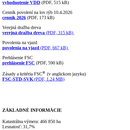
vyhodnotenie VDD
(PDF, 515 kB)
Cenník povolení na lov rýb 10.4.2026
cenník 2026
(PDF, 173 kB)
Verejná dražba dreva
verejná dražba dreva
(PDF, 315 kB)
Povolenia na vjazd
povolenia na vjazd
(PDF, 667 kB)
Prehlásenie FSC
prehlásenie FSC
(PDF, 590 kB)
®
Zásady a kritéria FSC
(v anglickom jazyku)
FSC-STD-SVK
(PDF, 1.24 MB)
ZÁKLADNÉ INFORMÁCIE
Katastrálna výmera: 466 850 ha
Lesnatosť: 31,7%