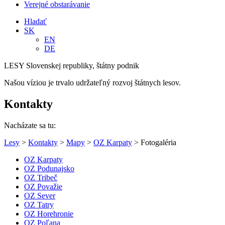
Verejné obstarávanie
Hladať
SK
EN
DE
LESY Slovenskej republiky, štátny podnik
Našou víziou je trvalo udržateľný rozvoj štátnych lesov.
Kontakty
Nacházate sa tu:
Lesy
>
Kontakty
>
Mapy
>
OZ Karpaty
> Fotogaléria
OZ Karpaty
OZ Podunajsko
OZ Tribeč
OZ Považie
OZ Sever
OZ Tatry
OZ Horehronie
OZ Poľana