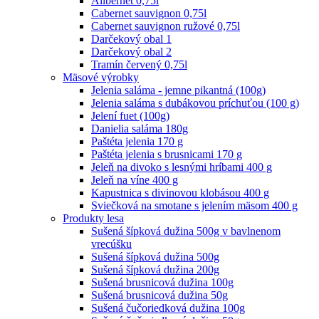
Alibernet 0,75l
Cabernet sauvignon 0,75l
Cabernet sauvignon ružové 0,75l
Darčekový obal 1
Darčekový obal 2
Tramín červený 0,75l
Mäsové výrobky
Jelenia saláma - jemne pikantná (100g)
Jelenia saláma s dubákovou príchuťou (100 g)
Jelení fuet (100g)
Danielia saláma 180g
Paštéta jelenia 170 g
Paštéta jelenia s brusnicami 170 g
Jeleň na divoko s lesnými hríbami 400 g
Jeleň na víne 400 g
Kapustnica s divinovou klobásou 400 g
Sviečková na smotane s jelením mäsom 400 g
Produkty lesa
Sušená šípková dužina 500g v bavlnenom
vrecúšku
Sušená šípková dužina 500g
Sušená šípková dužina 200g
Sušená brusnicová dužina 100g
Sušená brusnicová dužina 50g
Sušená čučoriedková dužina 100g