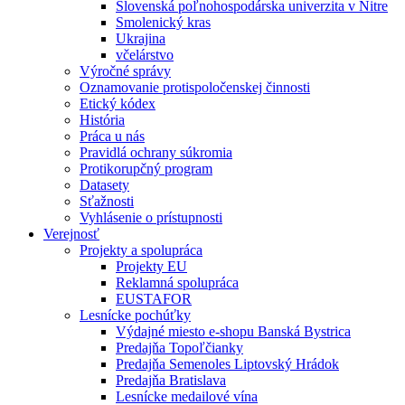
Slovenská poľnohospodárska univerzita v Nitre
Smolenický kras
Ukrajina
včelárstvo
Výročné správy
Oznamovanie protispoločenskej činnosti
Etický kódex
História
Práca u nás
Pravidlá ochrany súkromia
Protikorupčný program
Datasety
Sťažnosti
Vyhlásenie o prístupnosti
Verejnosť
Projekty a spolupráca
Projekty EU
Reklamná spolupráca
EUSTAFOR
Lesnícke pochúťky
Výdajné miesto e-shopu Banská Bystrica
Predajňa Topoľčianky
Predajňa Semenoles Liptovský Hrádok
Predajňa Bratislava
Lesnícke medailové vína