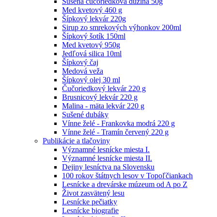
Sušená čučoriedková dužina 50g
Med kvetový 460 g
Šípkový lekvár 220g
Sirup zo smrekových výhonkov 200ml
Šípkový šotík 150ml
Med kvetový 950g
Jedľová silica 10ml
Šípkový čaj
Medová veža
Šípkový olej 30 ml
Čučoriedkový lekvár 220 g
Brusnicový lekvár 220 g
Malina - mäta lekvár 220 g
Sušené dubáky
Vínne želé - Frankovka modrá 220 g
Vínne želé - Tramín červený 220 g
Publikácie a tlačoviny
Významné lesnícke miesta I.
Významné lesnícke miesta II.
Dejiny lesníctva na Slovensku
100 rokov štátnych lesov v Topoľčiankach
Lesnícke a drevárske múzeum od A po Z
Život zasvätený lesu
Lesnícke pečiatky
Lesnícke biografie