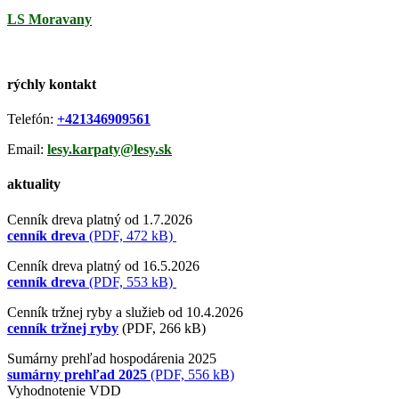
LS Moravany
rýchly kontakt
Telefón:
+421346909561
Email:
lesy.karpaty@lesy.sk
aktuality
Cenník dreva platný od 1.7.2026
cenník dreva
(PDF, 472 kB)
Cenník dreva platný od 16.5.2026
cenník dreva
(PDF, 553 kB)
Cenník tržnej ryby a služieb od 10.4.2026
cenník tržnej ryby
(PDF, 266 kB)
Sumárny prehľad hospodárenia 2025
sumárny prehľad 2025
(PDF, 556 kB)
Vyhodnotenie VDD