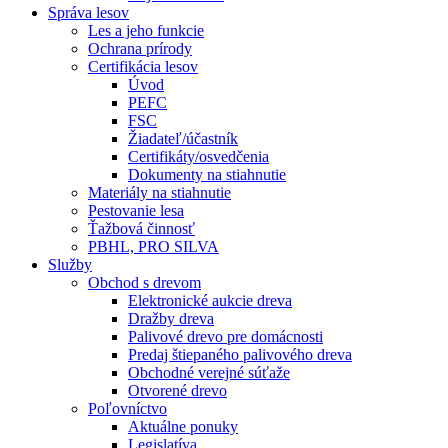
Správa lesov
Les a jeho funkcie
Ochrana prírody
Certifikácia lesov
Úvod
PEFC
FSC
Žiadateľ/účastník
Certifikáty/osvedčenia
Dokumenty na stiahnutie
Materiály na stiahnutie
Pestovanie lesa
Ťažbová činnosť
PBHL, PRO SILVA
Služby
Obchod s drevom
Elektronické aukcie dreva
Dražby dreva
Palivové drevo pre domácnosti
Predaj štiepaného palivového dreva
Obchodné verejné súťaže
Otvorené drevo
Poľovníctvo
Aktuálne ponuky
Legislatíva