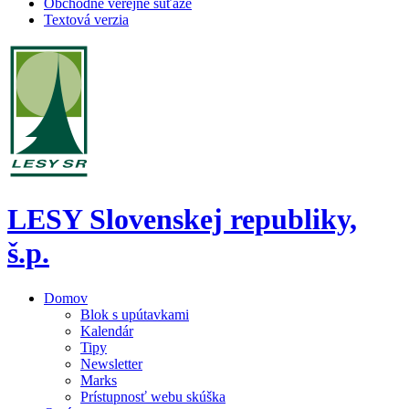
Obchodné verejné súťaže
Textová verzia
LESY Slovenskej republiky,
š.p.
Domov
Blok s upútavkami
Kalendár
Tipy
Newsletter
Marks
Prístupnosť webu skúška