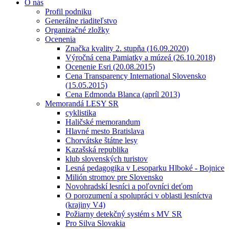
O nás
Profil podniku
Generálne riaditeľstvo
Organizačné zložky
Ocenenia
Značka kvality 2. stupňa (16.09.2020)
Výročná cena Pamiatky a múzeá (26.10.2018)
Ocenenie Esri (20.08.2015)
Cena Transparency International Slovensko
(15.05.2015)
Cena Edmonda Blanca (apríl 2013)
Memorandá LESY SR
cyklistika
Haličské memorandum
Hlavné mesto Bratislava
Chorvátske štátne lesy
Kazašská republika
klub slovenských turistov
Lesná pedagogika v Lesoparku Hlboké - Bojnice
Milión stromov pre Slovensko
Novohradskí lesníci a poľovníci deťom
O porozumení a spolupráci v oblasti lesníctva
(krajiny V4)
Požiarny detekčný systém s MV SR
Pro Silva Slovakia