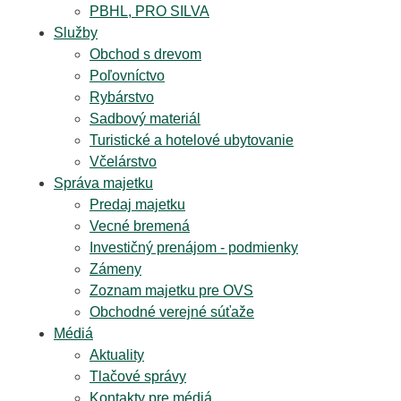
PBHL, PRO SILVA
Služby
Obchod s drevom
Poľovníctvo
Rybárstvo
Sadbový materiál
Turistické a hotelové ubytovanie
Včelárstvo
Správa majetku
Predaj majetku
Vecné bremená
Investičný prenájom - podmienky
Zámeny
Zoznam majetku pre OVS
Obchodné verejné súťaže
Médiá
Aktuality
Tlačové správy
Kontakty pre médiá