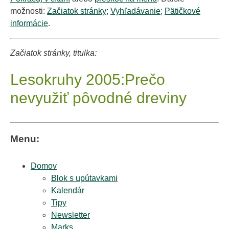
možnosti:
Začiatok stránky
;
Vyhľadávanie
;
Pätičkové
informácie
.
Začiatok stránky, titulka:
Lesokruhy 2005:Prečo
nevyužiť pôvodné dreviny
Menu:
Domov
Blok s upútavkami
Kalendár
Tipy
Newsletter
Marks