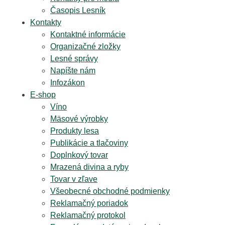
Časopis Lesník
Kontakty
Kontaktné informácie
Organizačné zložky
Lesné správy
Napíšte nám
Infozákon
E-shop
Víno
Mäsové výrobky
Produkty lesa
Publikácie a tlačoviny
Doplnkový tovar
Mrazená divina a ryby
Tovar v zľave
Všeobecné obchodné podmienky
Reklamačný poriadok
Reklamačný protokol