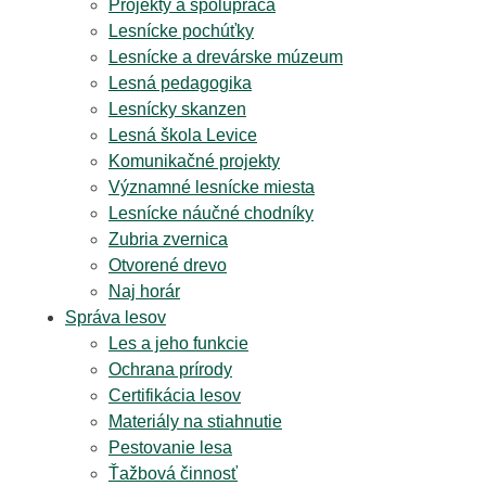
Projekty a spolupráca
Lesnícke pochúťky
Lesnícke a drevárske múzeum
Lesná pedagogika
Lesnícky skanzen
Lesná škola Levice
Komunikačné projekty
Významné lesnícke miesta
Lesnícke náučné chodníky
Zubria zvernica
Otvorené drevo
Naj horár
Správa lesov
Les a jeho funkcie
Ochrana prírody
Certifikácia lesov
Materiály na stiahnutie
Pestovanie lesa
Ťažbová činnosť