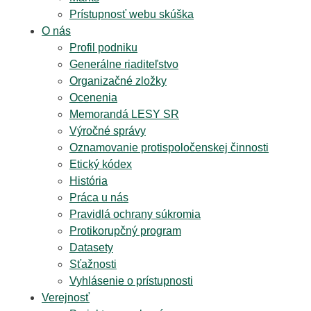
Prístupnosť webu skúška
O nás
Profil podniku
Generálne riaditeľstvo
Organizačné zložky
Ocenenia
Memorandá LESY SR
Výročné správy
Oznamovanie protispoločenskej činnosti
Etický kódex
História
Práca u nás
Pravidlá ochrany súkromia
Protikorupčný program
Datasety
Sťažnosti
Vyhlásenie o prístupnosti
Verejnosť