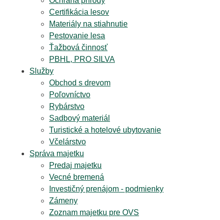
Ochrana prírody
Certifikácia lesov
Materiály na stiahnutie
Pestovanie lesa
Ťažbová činnosť
PBHL, PRO SILVA
Služby
Obchod s drevom
Poľovníctvo
Rybárstvo
Sadbový materiál
Turistické a hotelové ubytovanie
Včelárstvo
Správa majetku
Predaj majetku
Vecné bremená
Investičný prenájom - podmienky
Zámeny
Zoznam majetku pre OVS