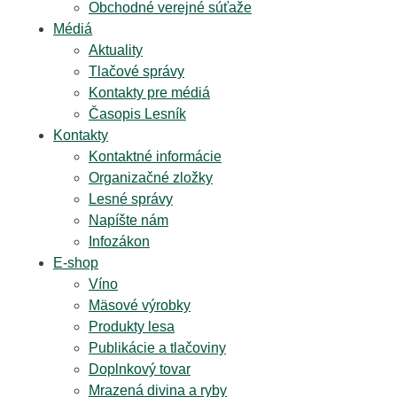
Obchodné verejné súťaže
Médiá
Aktuality
Tlačové správy
Kontakty pre médiá
Časopis Lesník
Kontakty
Kontaktné informácie
Organizačné zložky
Lesné správy
Napíšte nám
Infozákon
E-shop
Víno
Mäsové výrobky
Produkty lesa
Publikácie a tlačoviny
Doplnkový tovar
Mrazená divina a ryby