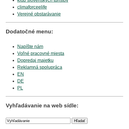
klub slovenských turistov
climaforceelife
Verejné obstarávanie
Dodatočné menu:
Napíšte nám
Voľné pracovné miesta
Dopredaj majetku
Reklamná spolupráca
EN
DE
PL
Vyhľadávanie na web sídle: