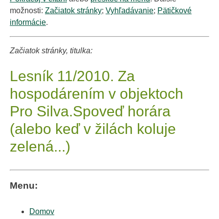
možnosti:
Začiatok stránky
;
Vyhľadávanie
;
Pätičkové
informácie
.
Začiatok stránky, titulka:
Lesník 11/2010. Za
hospodárením v objektoch
Pro Silva.Spoveď horára
(alebo keď v žilách koluje
zelená...)
Menu:
Domov