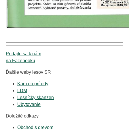
Pridajte sa k nám
na Facebooku
Ďalšie weby lesov SR
Kam do prírody
LDM
Lesnícky skanzen
Ubytovanie
Dôležité odkazy
Obchod s drevom