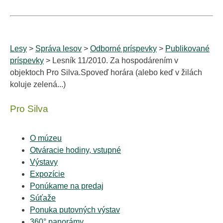
Lesy
>
Správa lesov
>
Odborné príspevky
>
Publikované
príspevky
> Lesník 11/2010. Za hospodárením v
objektoch Pro Silva.Spoveď horára (alebo keď v žilách
koluje zelená...)
Pro Silva
O múzeu
Otváracie hodiny, vstupné
Výstavy
Expozície
Ponúkame na predaj
Súťaže
Ponuka putovných výstav
360° panorámy