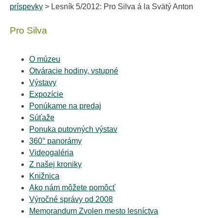
príspevky
> Lesník 5/2012: Pro Silva á la Svätý Anton
Pro Silva
O múzeu
Otváracie hodiny, vstupné
Výstavy
Expozície
Ponúkame na predaj
Súťaže
Ponuka putovných výstav
360° panorámy
Videogaléria
Z našej kroniky
Knižnica
Ako nám môžete pomôcť
Výročné správy od 2008
Memorandum Zvolen mesto lesníctva