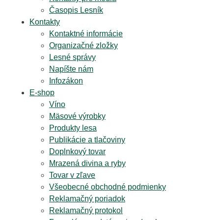
Časopis Lesník
Kontakty
Kontaktné informácie
Organizačné zložky
Lesné správy
Napíšte nám
Infozákon
E-shop
Víno
Mäsové výrobky
Produkty lesa
Publikácie a tlačoviny
Doplnkový tovar
Mrazená divina a ryby
Tovar v zľave
Všeobecné obchodné podmienky
Reklamačný poriadok
Reklamačný protokol