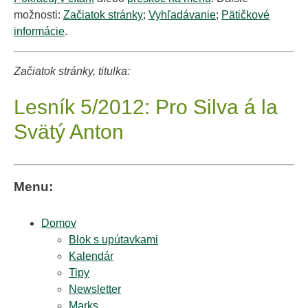
možnosti:
Začiatok stránky
;
Vyhľadávanie
;
Pätičkové
informácie
.
Začiatok stránky, titulka:
Lesník 5/2012: Pro Silva á la
Svätý Anton
Menu:
Domov
Blok s upútavkami
Kalendár
Tipy
Newsletter
Marks