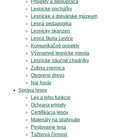
Projekty a spolupráca
Lesnícke pochúťky
Lesnícke a drevárske múzeum
Lesná pedagogika
Lesnícky skanzen
Lesná škola Levice
Komunikačné projekty
Významné lesnícke miesta
Lesnícke náučné chodníky
Zubria zvernica
Otvorené drevo
Naj horár
Správa lesov
Les a jeho funkcie
Ochrana prírody
Certifikácia lesov
Materiály na stiahnutie
Pestovanie lesa
Ťažbová činnosť