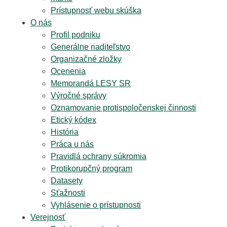
Prístupnosť webu skúška
O nás
Profil podniku
Generálne riaditeľstvo
Organizačné zložky
Ocenenia
Memorandá LESY SR
Výročné správy
Oznamovanie protispoločenskej činnosti
Etický kódex
História
Práca u nás
Pravidlá ochrany súkromia
Protikorupčný program
Datasety
Sťažnosti
Vyhlásenie o prístupnosti
Verejnosť