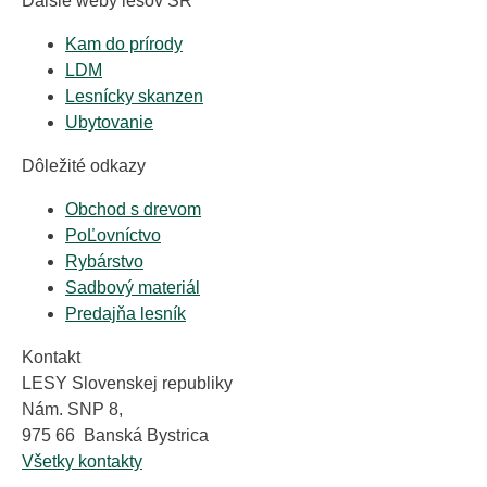
Ďalšie weby lesov SR
Kam do prírody
LDM
Lesnícky skanzen
Ubytovanie
Dôležité odkazy
Obchod s drevom
PoĽovníctvo
Rybárstvo
Sadbový materiál
Predajňa lesník
Kontakt
LESY Slovenskej republiky
Nám. SNP 8,
975 66 Banská Bystrica
Všetky kontakty