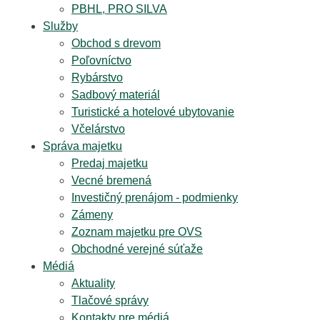
PBHL, PRO SILVA
Služby
Obchod s drevom
Poľovníctvo
Rybárstvo
Sadbový materiál
Turistické a hotelové ubytovanie
Včelárstvo
Správa majetku
Predaj majetku
Vecné bremená
Investičný prenájom - podmienky
Zámeny
Zoznam majetku pre OVS
Obchodné verejné súťaže
Médiá
Aktuality
Tlačové správy
Kontakty pre médiá