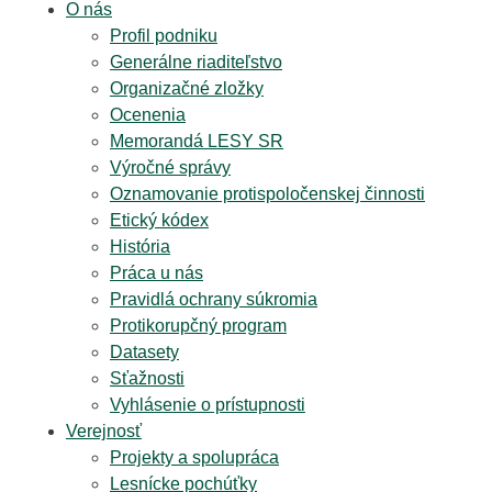
O nás
Profil podniku
Generálne riaditeľstvo
Organizačné zložky
Ocenenia
Memorandá LESY SR
Výročné správy
Oznamovanie protispoločenskej činnosti
Etický kódex
História
Práca u nás
Pravidlá ochrany súkromia
Protikorupčný program
Datasety
Sťažnosti
Vyhlásenie o prístupnosti
Verejnosť
Projekty a spolupráca
Lesnícke pochúťky