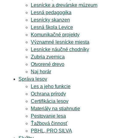
Lesnícke a drevárske múzeum
Lesná pedagogika
Lesnícky skanzen
Lesná škola Levice
Komunikačné projekty
Významné lesnícke miesta
Lesnícke náučné chodníky
Zubria zvernica
Otvorené drevo
Naj horár
Správa lesov
Les a jeho funkcie
Ochrana prírody
Certifikácia lesov
Materiály na stiahnutie
Pestovanie lesa
Ťažbová činnosť
PBHL, PRO SILVA