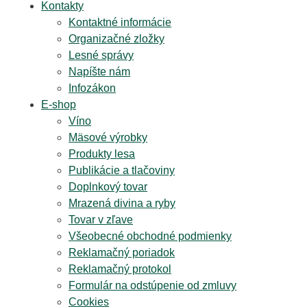
Kontakty
Kontaktné informácie
Organizačné zložky
Lesné správy
Napíšte nám
Infozákon
E-shop
Víno
Mäsové výrobky
Produkty lesa
Publikácie a tlačoviny
Doplnkový tovar
Mrazená divina a ryby
Tovar v zľave
Všeobecné obchodné podmienky
Reklamačný poriadok
Reklamačný protokol
Formulár na odstúpenie od zmluvy
Cookies