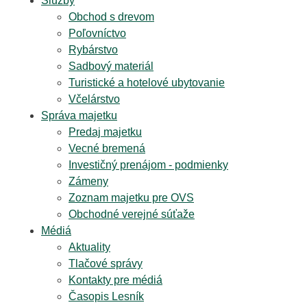
Služby
Obchod s drevom
Poľovníctvo
Rybárstvo
Sadbový materiál
Turistické a hotelové ubytovanie
Včelárstvo
Správa majetku
Predaj majetku
Vecné bremená
Investičný prenájom - podmienky
Zámeny
Zoznam majetku pre OVS
Obchodné verejné súťaže
Médiá
Aktuality
Tlačové správy
Kontakty pre médiá
Časopis Lesník