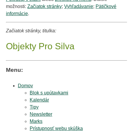
možnosti:
Začiatok stránky
;
Vyhľadávanie
;
Pätičkové
informácie
.
Začiatok stránky, titulka:
Objekty Pro Silva
Menu:
Domov
Blok s upútavkami
Kalendár
Tipy
Newsletter
Marks
Prístupnosť webu skúška