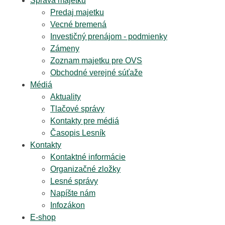
Správa majetku
Predaj majetku
Vecné bremená
Investičný prenájom - podmienky
Zámeny
Zoznam majetku pre OVS
Obchodné verejné súťaže
Médiá
Aktuality
Tlačové správy
Kontakty pre médiá
Časopis Lesník
Kontakty
Kontaktné informácie
Organizačné zložky
Lesné správy
Napíšte nám
Infozákon
E-shop