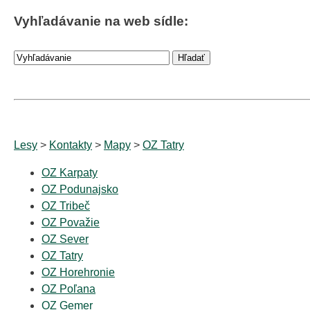
Vyhľadávanie na web sídle:
Lesy
>
Kontakty
>
Mapy
>
OZ Tatry
OZ Karpaty
OZ Podunajsko
OZ Tribeč
OZ Považie
OZ Sever
OZ Tatry
OZ Horehronie
OZ Poľana
OZ Gemer