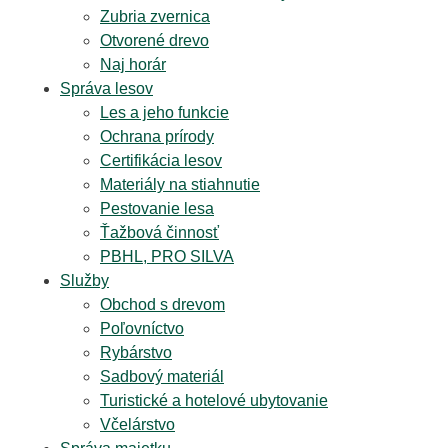
Zubria zvernica
Otvorené drevo
Naj horár
Správa lesov
Les a jeho funkcie
Ochrana prírody
Certifikácia lesov
Materiály na stiahnutie
Pestovanie lesa
Ťažbová činnosť
PBHL, PRO SILVA
Služby
Obchod s drevom
Poľovníctvo
Rybárstvo
Sadbový materiál
Turistické a hotelové ubytovanie
Včelárstvo