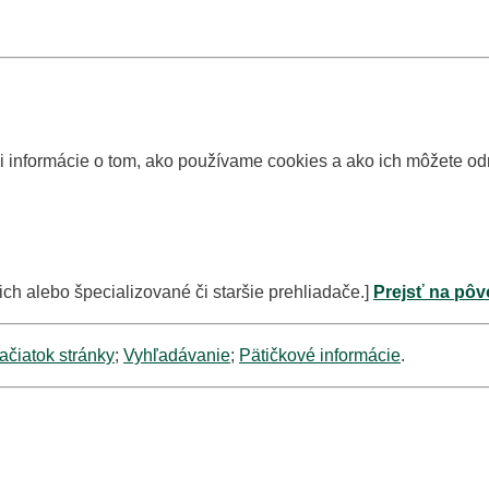
si informácie o tom, ako používame cookies a ako ich môžete o
ich alebo špecializované či staršie prehliadače.]
Prejsť na pôv
ačiatok stránky
;
Vyhľadávanie
;
Pätičkové informácie
.