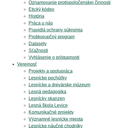
Oznamovanie protispoločenskej činnosti
Etický kódex
História
Práca u nás
Pravidlá ochrany súkromia
Protikorupčný program
Datasety
Sťažnosti
Vyhlásenie o prístupnosti
Verejnosť
Projekty a spolupráca
Lesnícke pochúťky
Lesnícke a drevárske múzeum
Lesná pedagogika
Lesnícky skanzen
Lesná škola Levice
Komunikačné projekty
Významné lesnícke miesta
Lesnícke náučné chodníky