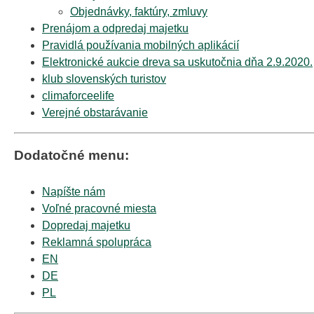
Objednávky, faktúry, zmluvy
Prenájom a odpredaj majetku
Pravidlá používania mobilných aplikácií
Elektronické aukcie dreva sa uskutočnia dňa 2.9.2020.
klub slovenských turistov
climaforceelife
Verejné obstarávanie
Dodatočné menu:
Napíšte nám
Voľné pracovné miesta
Dopredaj majetku
Reklamná spolupráca
EN
DE
PL