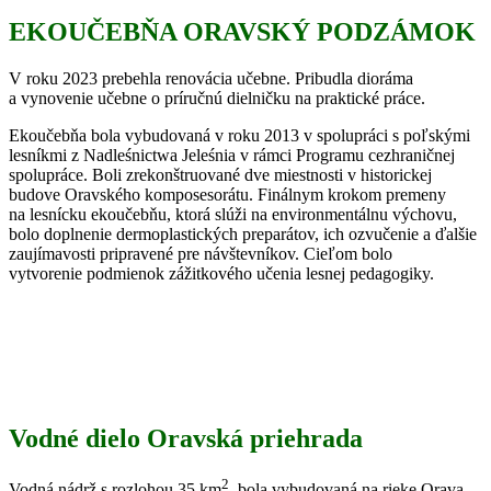
EKOUČEBŇA ORAVSKÝ PODZÁMOK
V roku 2023 prebehla renovácia učebne. Pribudla dioráma
a vynovenie učebne o príručnú dielničku na praktické práce.
Ekoučebňa bola vybudovaná v roku 2013 v spolupráci s poľskými
lesníkmi z Nadleśnictwa Jeleśnia v rámci Programu cezhraničnej
spolupráce. Boli zrekonštruované dve miestnosti v historickej
budove Oravského komposesorátu. Finálnym krokom premeny
na lesnícku ekoučebňu, ktorá slúži na environmentálnu výchovu,
bolo doplnenie dermoplastických preparátov, ich ozvučenie a ďalšie
zaujímavosti pripravené pre návštevníkov. Cieľom bolo
vytvorenie podmienok zážitkového učenia lesnej pedagogiky.
Vodné dielo Oravská priehrada
2
Vodná nádrž
s rozlohou 35 km
, bola vybudovaná na rieke Orava