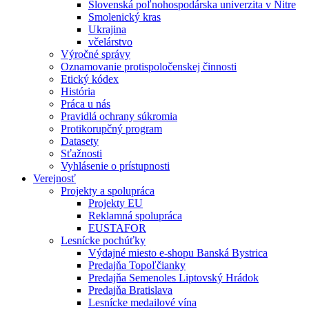
Slovenská poľnohospodárska univerzita v Nitre
Smolenický kras
Ukrajina
včelárstvo
Výročné správy
Oznamovanie protispoločenskej činnosti
Etický kódex
História
Práca u nás
Pravidlá ochrany súkromia
Protikorupčný program
Datasety
Sťažnosti
Vyhlásenie o prístupnosti
Verejnosť
Projekty a spolupráca
Projekty EU
Reklamná spolupráca
EUSTAFOR
Lesnícke pochúťky
Výdajné miesto e-shopu Banská Bystrica
Predajňa Topoľčianky
Predajňa Semenoles Liptovský Hrádok
Predajňa Bratislava
Lesnícke medailové vína