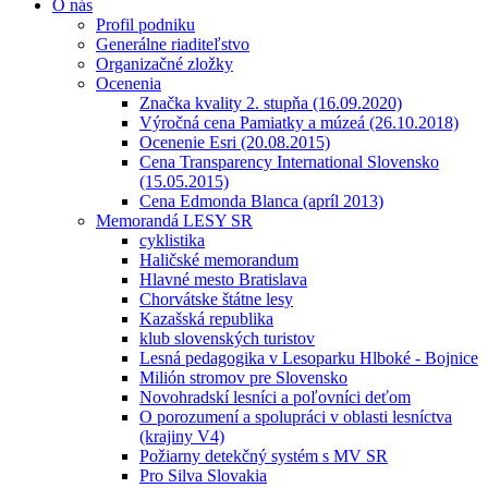
O nás
Profil podniku
Generálne riaditeľstvo
Organizačné zložky
Ocenenia
Značka kvality 2. stupňa (16.09.2020)
Výročná cena Pamiatky a múzeá (26.10.2018)
Ocenenie Esri (20.08.2015)
Cena Transparency International Slovensko
(15.05.2015)
Cena Edmonda Blanca (apríl 2013)
Memorandá LESY SR
cyklistika
Haličské memorandum
Hlavné mesto Bratislava
Chorvátske štátne lesy
Kazašská republika
klub slovenských turistov
Lesná pedagogika v Lesoparku Hlboké - Bojnice
Milión stromov pre Slovensko
Novohradskí lesníci a poľovníci deťom
O porozumení a spolupráci v oblasti lesníctva
(krajiny V4)
Požiarny detekčný systém s MV SR
Pro Silva Slovakia