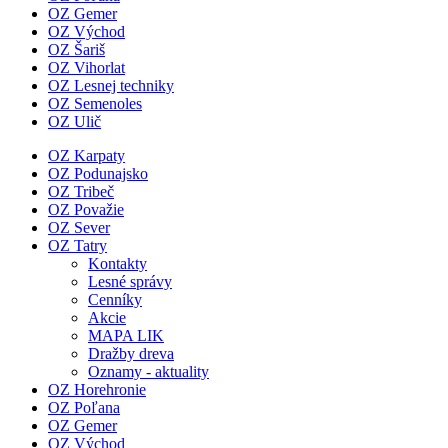
OZ Gemer
OZ Východ
OZ Šariš
OZ Vihorlat
OZ Lesnej techniky
OZ Semenoles
OZ Ulič
OZ Karpaty
OZ Podunajsko
OZ Tribeč
OZ Považie
OZ Sever
OZ Tatry
Kontakty
Lesné správy
Cenníky
Akcie
MAPA LIK
Dražby dreva
Oznamy - aktuality
OZ Horehronie
OZ Poľana
OZ Gemer
OZ Východ