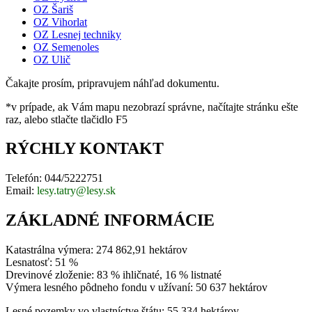
OZ Šariš
OZ Vihorlat
OZ Lesnej techniky
OZ Semenoles
OZ Ulič
Čakajte prosím, pripravujem náhľad dokumentu.
*v prípade, ak Vám mapu nezobrazí správne, načítajte stránku ešte
raz, alebo stlačte tlačidlo F5
RÝCHLY KONTAKT
Telefón: 044/5222751
Email:
lesy.tatry@lesy.sk
ZÁKLADNÉ INFORMÁCIE
Katastrálna výmera: 274 862,91 hektárov
Lesnatosť: 51 %
Drevinové zloženie: 83 % ihličnaté, 16 % listnaté
Výmera lesného pôdneho fondu v užívaní: 50 637 hektárov
Lesné pozemky vo vlastníctve štátu: 55 334 hektárov