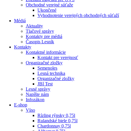
Obchodné verejné súťaže
Ukončené
Vyhodnotenie verejných obchodných súťaží
Médiá
Aktuality
Tlačové správy
Kontakty pre médiá
Časopis Lesník
Kontakty
Kontaktné informácie
Kontakt pre verejnosť
Organizačné zložky
Semenoles
Lesná technika
Organizačné zložky
JBI Test
Lesné správy
Napíšte nám
Infozákon
E-shop
Víno
Rízling rýnsky 0,75l
Rulandské biele 0,75l
Chardonnay 0,75l