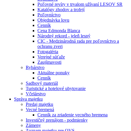
Poľovné revíry v trvalom užívaní LESOV SR
Katalógy zhodov a trofejí
Poľovníctvo
Objednávka lovu
Cenník
Cena Edmonda Blanca
Národný rekord - jeleň lesný
CIC - Medzinárodná rada pre poľovníctvo a
ochranu zveri
Fotogaléria
Verejné súťaže
Zaujímavosti
Rybárstvo
Aktuálne ponuky
Cenník
Sadbový materiál
Turistické a hotelové ubytovanie
Včelárstvo
Správa majetku
Predaj majetku
Vecné bremená
Cenník za zriadenie vecného bremena
Investičný prenájom - podmienky
Zámeny
Zoznam majetku pre OVS