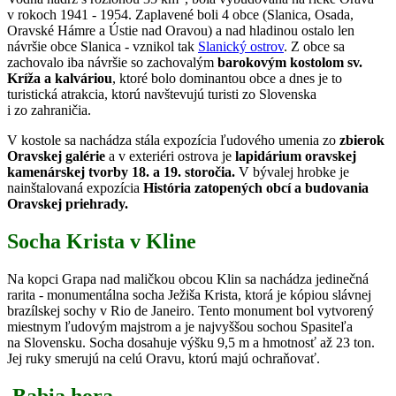
v rokoch 1941 - 1954. Zaplavené boli 4 obce (Slanica, Osada,
Oravské Hámre a Ústie nad Oravou) a nad hladinou ostalo len
návršie obce Slanica - vznikol tak
Slanický ostrov
. Z obce sa
zachovalo iba návršie so zachovalým
barokovým kostolom sv.
Kríža a kalváriou
, ktoré bolo dominantou obce a dnes je to
turistická atrakcia, ktorú navštevujú turisti zo Slovenska
i zo zahraničia.
V kostole sa nachádza stála expozícia ľudového umenia zo
zbierok
Oravskej galérie
a v exteriéri ostrova je
lapidárium oravskej
kamenárskej tvorby 18. a 19. storočia.
V bývalej hrobke je
nainštalovaná expozícia
História zatopených obcí a budovania
Oravskej priehrady.
Socha Krista v Kline
Na kopci Grapa nad maličkou obcou Klin sa nachádza jedinečná
rarita - monumentálna socha Ježiša Krista, ktorá je kópiou slávnej
brazílskej sochy v Rio de Janeiro. Tento monument bol vytvorený
miestnym ľudovým majstrom a je najvyššou sochou Spasiteľa
na Slovensku. Socha dosahuje výšku 9,5 m a hmotnosť až 23 ton.
Jej ruky smerujú na celú Oravu, ktorú majú ochraňovať.
Babia hora