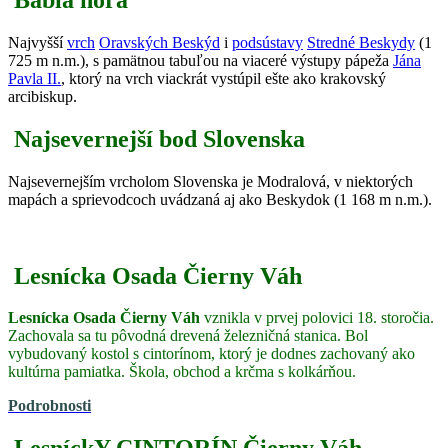
Najvyšší
vrch
Oravských Beskýd
i
podsústavy
Stredné Beskydy
(1
725 m n.m.), s pamätnou tabuľou na viaceré výstupy pápeža
Jána
Pavla II.
, ktorý na vrch viackrát vystúpil ešte ako krakovský
arcibiskup.
Najsevernejší bod Slovenska
Najsevernejším vrcholom Slovenska je Modralová, v niektorých
mapách a sprievodcoch uvádzaná aj ako Beskydok (1 168 m n.m.).
Lesnícka Osada Čierny Váh
Lesnícka Osada Čierny Váh
vznikla v prvej polovici 18. storočia.
Zachovala sa tu pôvodná drevená železničná stanica. Bol
vybudovaný kostol s cintorínom, ktorý je dodnes zachovaný ako
kultúrna pamiatka. Škola, obchod a krčma s kolkárňou.
Podrobnosti