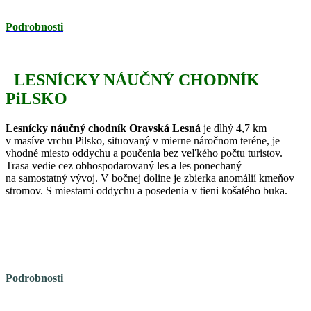
Podrobnosti
LESNÍCKY NÁUČNÝ CHODNÍK
PiLSKO
Lesnícky náučný chodník Oravská Lesná
je dlhý 4,7 km
v masíve vrchu Pilsko, situovaný v mierne náročnom teréne, je
vhodné miesto oddychu a poučenia bez veľkého počtu turistov.
Trasa vedie cez obhospodarovaný les a les ponechaný
na samostatný vývoj. V bočnej doline je zbierka anomálií kmeňov
stromov. S miestami oddychu a posedenia v tieni košatého buka.
Podrobnosti