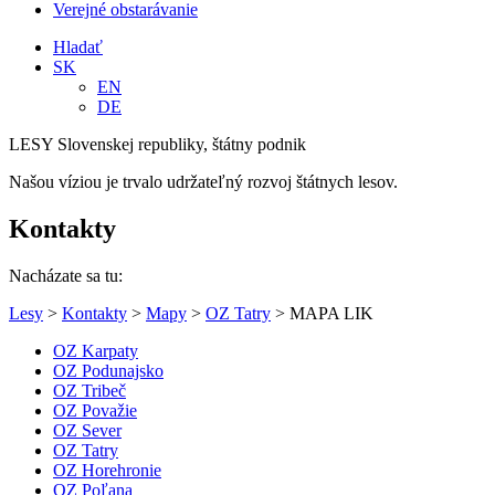
Verejné obstarávanie
Hladať
SK
EN
DE
LESY Slovenskej republiky, štátny podnik
Našou víziou je trvalo udržateľný rozvoj štátnych lesov.
Kontakty
Nacházate sa tu:
Lesy
>
Kontakty
>
Mapy
>
OZ Tatry
> MAPA LIK
OZ Karpaty
OZ Podunajsko
OZ Tribeč
OZ Považie
OZ Sever
OZ Tatry
OZ Horehronie
OZ Poľana