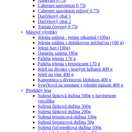
Alibernet 0,75l
Cabernet sauvignon 0,75l
Cabernet sauvignon ružové 0,75l
Darčekový obal 1
Darčekový obal 2
Tramín červený 0,75l
Mäsové výrobky
Jelenia saláma - jemne pikantná (100g)
Jelenia saláma s dubákovou príchuťou (100 g)
Jelení fuet (100g)
Danielia saláma 180g
Paštéta jelenia 170 g
Paštéta jelenia s brusnicami 170 g
Jeleň na divoko s lesnými hríbami 400 g
Jeleň na víne 400 g
Kapustnica s divinovou klobásou 400 g
Sviečková na smotane s jelením mäsom 400 g
Produkty lesa
Sušená šípková dužina 500g v bavlnenom
vrecúšku
Sušená šípková dužina 500g
Sušená šípková dužina 200g
Sušená brusnicová dužina 100g
Sušená brusnicová dužina 50g
Sušená čučoriedková dužina 100g