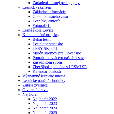
Zariadenia lesnej pedagogiky
Lesnícky skanzen
Základné informácie
Chodník lesného času
Lesnícky cintorín
Fotogaléria
Lesná škola Levice
Komunikačné projekty
Behaj lesmi
Les nie je smetisko
LESY SKI CUP
Milión stromov pre Slovensko
Pomáhame vtáctvu našich lesov
Zasadil som strom
Zber šípok spoločne s LESMI SR
Kalendár udalostí
Významné lesnícke miesta
Lesnícke náučné chodníky
Zubria zvernica
Otvorené drevo
Naj horár
Naj horár 2022
Naj horár 2023
Naj horár 2024
Naj horár 2025