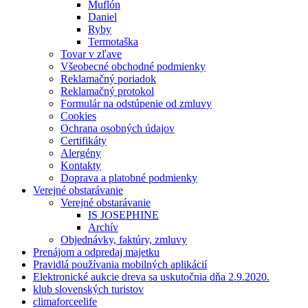
Muflón
Daniel
Ryby
Termotaška
Tovar v zľave
Všeobecné obchodné podmienky
Reklamačný poriadok
Reklamačný protokol
Formulár na odstúpenie od zmluvy
Cookies
Ochrana osobných údajov
Certifikáty
Alergény
Kontakty
Doprava a platobné podmienky
Verejné obstarávanie
Verejné obstarávanie
IS JOSEPHINE
Archív
Objednávky, faktúry, zmluvy
Prenájom a odpredaj majetku
Pravidlá používania mobilných aplikácií
Elektronické aukcie dreva sa uskutočnia dňa 2.9.2020.
klub slovenských turistov
climaforceelife