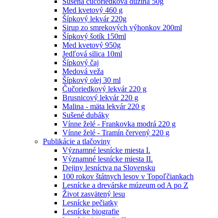
Sušená čučoriedková dužina 50g
Med kvetový 460 g
Šípkový lekvár 220g
Sirup zo smrekových výhonkov 200ml
Šípkový šotík 150ml
Med kvetový 950g
Jedľová silica 10ml
Šípkový čaj
Medová veža
Šípkový olej 30 ml
Čučoriedkový lekvár 220 g
Brusnicový lekvár 220 g
Malina - mäta lekvár 220 g
Sušené dubáky
Vínne želé - Frankovka modrá 220 g
Vínne želé - Tramín červený 220 g
Publikácie a tlačoviny
Významné lesnícke miesta I.
Významné lesnícke miesta II.
Dejiny lesníctva na Slovensku
100 rokov štátnych lesov v Topoľčiankach
Lesnícke a drevárske múzeum od A po Z
Život zasvätený lesu
Lesnícke pečiatky
Lesnícke biografie