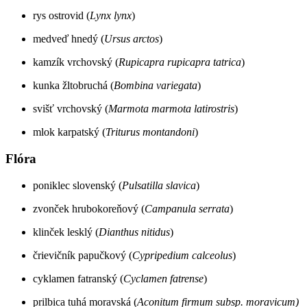
rys ostrovid (
Lynx lynx
)
medveď hnedý (
Ursus arctos
)
kamzík vrchovský (
Rupicapra rupicapra tatrica
)
kunka žltobruchá (
Bombina variegata
)
svišť vrchovský (
Marmota marmota latirostris
)
mlok karpatský (
Triturus montandoni
)
Flóra
poniklec slovenský (
Pulsatilla slavica
)
zvonček hrubokoreňový (
Campanula serrata
)
klinček lesklý (
Dianthus nitidus
)
črievičník papučkový (
Cypripedium calceolus
)
cyklamen fatranský (
Cyclamen fatrense
)
prilbica tuhá moravská (
Aconitum firmum subsp. moravicum)