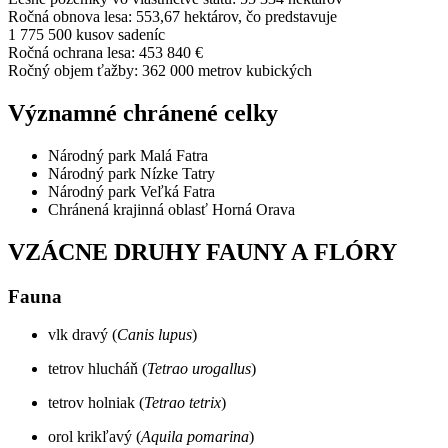
Ročná obnova lesa: 553,67 hektárov, čo predstavuje
1 775 500 kusov sadeníc
Ročná ochrana lesa: 453 840 €
Ročný objem ťažby: 362 000 metrov kubických
Významné chránené celky
Národný park Malá Fatra
Národný park Nízke Tatry
Národný park Veľká Fatra
Chránená krajinná oblasť Horná Orava
VZÁCNE DRUHY FAUNY A FLÓRY
Fauna
vlk dravý (
Canis lupus
)
tetrov hlucháň (
Tetrao urogallus
)
tetrov holniak (
Tetrao tetrix
)
orol krikľavý (
Aquila pomarina
)