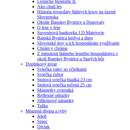
Lesnícke biografie II.
Ako chutí les
Historia rovnošaty štátnych lesov na území
Slovnenska
Okolie Banskej Bystrice a Donovaly
O lese v lese
Suvenírová bankovka J.D.Matejovie
Banská Bystrica kedysi a dnes
Slovenské lesy a ich hospodárske využívanie
Chrám v chráme
Z minulosti štátneho lesného hospodárstva v
okolí Banskej Bystrice a Starých hôr
Doplnkový tovar
Sviečka valec so včielkami
Sviečka zubor
Stolová sviečka hladká 23 cm
Stolová sviečka točená 25 cm
Magnetky zvieratká
Reflexné odrazky
Silikónové náramky
Taška
Mrazená divina a ryby
Jeleň
Srnec
Diviak