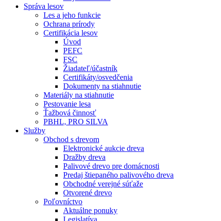
Správa lesov
Les a jeho funkcie
Ochrana prírody
Certifikácia lesov
Úvod
PEFC
FSC
Žiadateľ/účastník
Certifikáty/osvedčenia
Dokumenty na stiahnutie
Materiály na stiahnutie
Pestovanie lesa
Ťažbová činnosť
PBHL, PRO SILVA
Služby
Obchod s drevom
Elektronické aukcie dreva
Dražby dreva
Palivové drevo pre domácnosti
Predaj štiepaného palivového dreva
Obchodné verejné súťaže
Otvorené drevo
Poľovníctvo
Aktuálne ponuky
Legislatíva