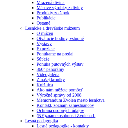
Mrazená divina
Mäsové výrobky z diviny
Produkty zo šípok
Publikácie
Ostatné
Lesnícke a drevárske múzeum
O múzeu
Otváracie hodiny, vstupné
Výstavy
Expozície
Ponúkame na predaj
Súťaže
Ponuka putovných výstav
360° panorámy
Videogaléria
Z našej kroniky
Knižnica
Ako nám môžete pomôcť
Výročné správy od 2008
Memorandum Zvolen mesto lesníctva
Kontakt, zoznam zamestnancov
Ochrana osobných údajov
(NE)známe osobnosti Zvolena I.
Lesná pedagogika
Lesná pedagogika - kontakty