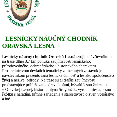
LESNÍCKY NÁUČNÝ CHODNÍK
ORAVSKÁ LESNÁ
Lesnícky náučný chodník Oravská Lesná
svojim návštevníkom
na trase dlhej 3,7 km ponúka zaujímavosti lesníckeho,
prírodovedného, ochranárskeho i historického charakteru.
Prostredníctvom deviatich tematicky zameraných zastávok je
návštevníkom prezentovaná lesnícka činnosť a les ako spoločenstvo
živej a neživej prírody. Na trase sú aj ďalšie zaujímavosti
predstavujúce približovanie dreva koňmi, bývalú lesnú železnicu
v Oravskej Lesnej, históriu mlyna Srogončík, výrobu triesla, lesnú
škôlku s náradím, kŕmne zariadenia a starostlivosť o zver, včelárstvo
a iné.