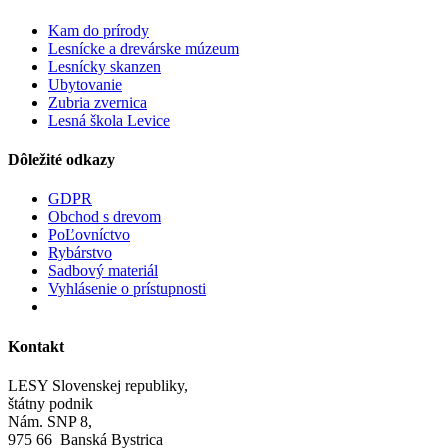
Kam do prírody
Lesnícke a drevárske múzeum
Lesnícky skanzen
Ubytovanie
Zubria zvernica
Lesná škola Levice
Dôležité odkazy
GDPR
Obchod s drevom
PoĽovníctvo
Rybárstvo
Sadbový materiál
Vyhlásenie o prístupnosti
Kontakt
LESY Slovenskej republiky,
štátny podnik
Nám. SNP 8,
975 66 Banská Bystrica