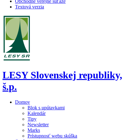
Obchodné verejné súťaže
Textová verzia
LESY Slovenskej republiky,
š.p.
Domov
Blok s upútavkami
Kalendár
Tipy
Newsletter
Marks
Prístupnosť webu skúška