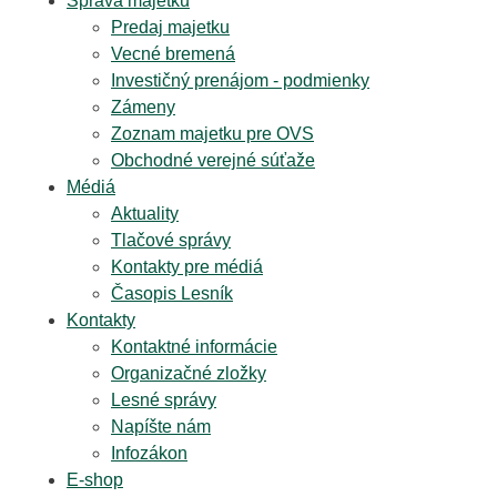
Správa majetku
Predaj majetku
Vecné bremená
Investičný prenájom - podmienky
Zámeny
Zoznam majetku pre OVS
Obchodné verejné súťaže
Médiá
Aktuality
Tlačové správy
Kontakty pre médiá
Časopis Lesník
Kontakty
Kontaktné informácie
Organizačné zložky
Lesné správy
Napíšte nám
Infozákon
E-shop