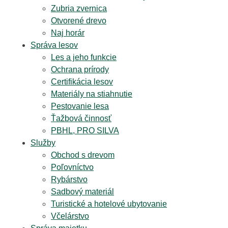
Zubria zvernica
Otvorené drevo
Naj horár
Správa lesov
Les a jeho funkcie
Ochrana prírody
Certifikácia lesov
Materiály na stiahnutie
Pestovanie lesa
Ťažbová činnosť
PBHL, PRO SILVA
Služby
Obchod s drevom
Poľovníctvo
Rybárstvo
Sadbový materiál
Turistické a hotelové ubytovanie
Včelárstvo