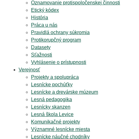
Oznamovanie protispoločenskej činnosti
Etický kódex
História
Práca u nás
Pravidlá ochrany súkromia
Protikorupčný program
Datasety
Sťažnosti
Vyhlásenie o prístupnosti
Verejnosť
Projekty a spolupráca
Lesnícke pochúťky
Lesnícke a drevárske múzeum
Lesná pedagogika
Lesnícky skanzen
Lesná škola Levice
Komunikačné projekty
Významné lesnícke miesta
Lesnícke náučné chodníky