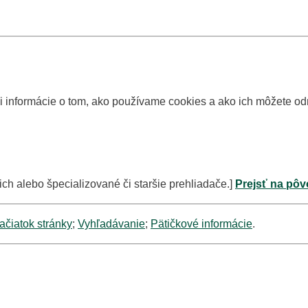
si informácie o tom, ako používame cookies a ako ich môžete o
ich alebo špecializované či staršie prehliadače.]
Prejsť na pôv
ačiatok stránky
;
Vyhľadávanie
;
Pätičkové informácie
.