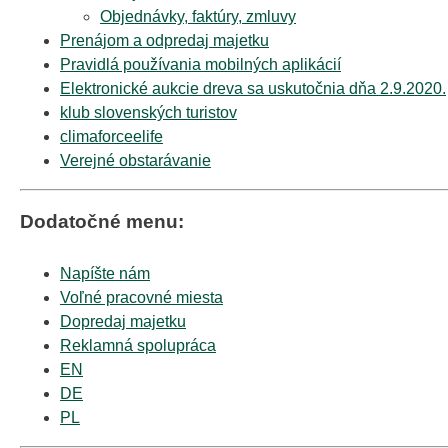
Objednávky, faktúry, zmluvy
Prenájom a odpredaj majetku
Pravidlá používania mobilných aplikácií
Elektronické aukcie dreva sa uskutočnia dňa 2.9.2020.
klub slovenských turistov
climaforceelife
Verejné obstarávanie
Dodatočné menu:
Napíšte nám
Voľné pracovné miesta
Dopredaj majetku
Reklamná spolupráca
EN
DE
PL