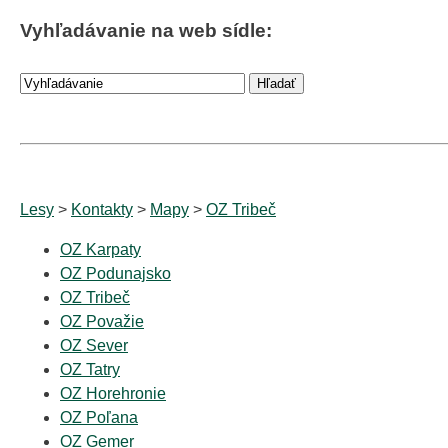
Vyhľadávanie na web sídle:
Lesy
>
Kontakty
>
Mapy
>
OZ Tribeč
OZ Karpaty
OZ Podunajsko
OZ Tribeč
OZ Považie
OZ Sever
OZ Tatry
OZ Horehronie
OZ Poľana
OZ Gemer