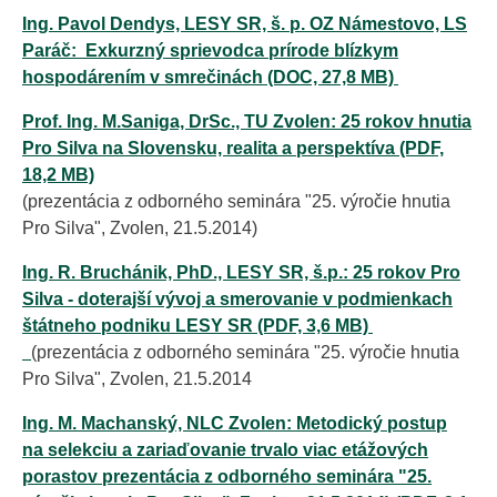
Ing. Pavol Dendys, LESY SR, š. p. OZ Námestovo, LS
Paráč: Exkurzný sprievodca prírode blízkym
hospodárením v smrečinách (DOC, 27,8 MB)
Prof. Ing. M.Saniga, DrSc., TU Zvolen: 25 rokov hnutia
Pro Silva na Slovensku, realita a perspektíva (PDF,
18,2 MB)
(prezentácia z odborného seminára "25. výročie hnutia
Pro Silva", Zvolen, 21.5.2014)
Ing. R. Bruchánik, PhD., LESY SR, š.p.: 25 rokov Pro
Silva - doterajší vývoj a smerovanie v podmienkach
štátneho podniku LESY SR (PDF, 3,6 MB)
(prezentácia z odborného seminára "25. výročie hnutia
Pro Silva", Zvolen, 21.5.2014
Ing. M. Machanský, NLC Zvolen: Metodický postup
na selekciu a zariaďovanie trvalo viac etážových
porastov prezentácia z odborného seminára "25.