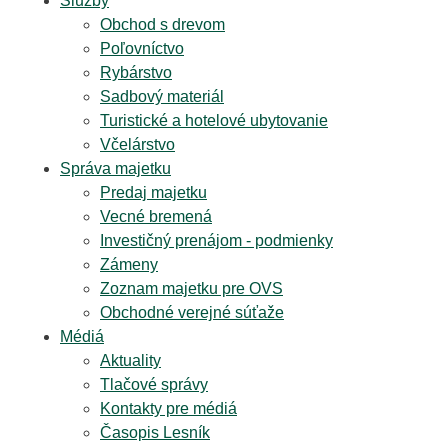
Služby
Obchod s drevom
Poľovníctvo
Rybárstvo
Sadbový materiál
Turistické a hotelové ubytovanie
Včelárstvo
Správa majetku
Predaj majetku
Vecné bremená
Investičný prenájom - podmienky
Zámeny
Zoznam majetku pre OVS
Obchodné verejné súťaže
Médiá
Aktuality
Tlačové správy
Kontakty pre médiá
Časopis Lesník