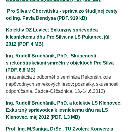
Pro Silva v Chorvátsku - správa zo študijnej cesty
od Ing. Pavla Dendysa (PDF, 919 kB)
Kolektív OZ Levice: Exkurzný sprievodca
k lesníckemu dňu Pro Silva na LS Pukanec, júl
2012 (PDF, 4 MB)
Ing. Rudolf Bruchánik, PhD.: Skúsenosti
s rekonštrukciami smrečín v objektoch Pro Silva
(PDF, 6,8 MB)
(prezentácia z odborného seminára Rekonštrukcie
nepôvodných smrekových lesov: poznatky, skúsenosti,
odporúčania, Čadca-Oščadnica, 13.-14.6.2012)
Ing. Rudolf Bruchánik, PhD. a kolektív LS Klenovec:
Exkurzný sprievodca k lesníckemu dňu na LS
Klenovec, máj 2012 (PDF, 1,3 MB)
Prof. Ing. M.Saniga, DrSc., TU Zvolen: Konverzia