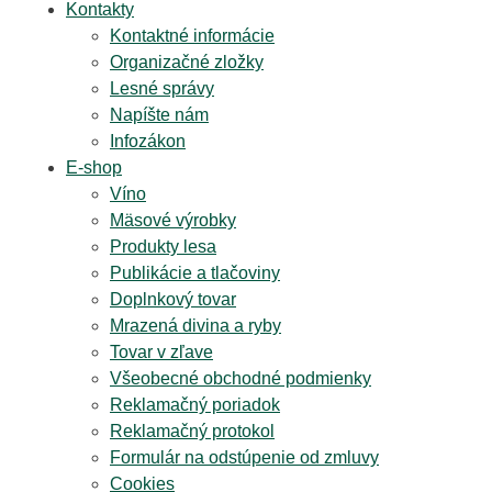
Kontakty
Kontaktné informácie
Organizačné zložky
Lesné správy
Napíšte nám
Infozákon
E-shop
Víno
Mäsové výrobky
Produkty lesa
Publikácie a tlačoviny
Doplnkový tovar
Mrazená divina a ryby
Tovar v zľave
Všeobecné obchodné podmienky
Reklamačný poriadok
Reklamačný protokol
Formulár na odstúpenie od zmluvy
Cookies