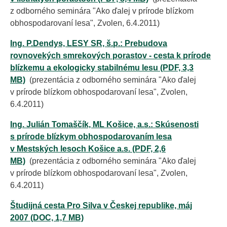
z odborného seminára "Ako ďalej v prírode blízkom
obhospodarovaní lesa", Zvolen, 6.4.2011)
Ing. P.Dendys, LESY SR, š.p.: Prebudova
rovnovekých smrekových porastov - cesta k prírode
blízkemu a ekologicky stabilnému lesu (PDF, 3,3
MB)
(prezentácia z odborného seminára "Ako ďalej
v prírode blízkom obhospodarovaní lesa", Zvolen,
6.4.2011)
Ing. Julián Tomaščík, ML Košice, a.s.: Skúsenosti
s prírode blízkym obhospodarovaním lesa
v Mestských lesoch Košice a.s. (PDF, 2,6
MB)
(prezentácia z odborného seminára "Ako ďalej
v prírode blízkom obhospodarovaní lesa", Zvolen,
6.4.2011)
Študijná cesta Pro Silva v Českej republike, máj
2007 (DOC, 1,7 MB)