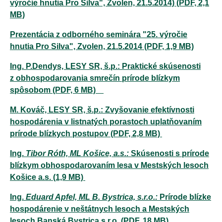
výročie hnutia Pro Silva", Zvolen, 21.5.2014) (PDF, 2,1
MB)
Prezentácia z odborného seminára "25. výročie
hnutia Pro Silva", Zvolen, 21.5.2014 (PDF, 1,9 MB)
Ing. P.Dendys, LESY SR, š.p.: Praktické skúsenosti
z obhospodarovania smrečín prírode blízkym
spôsobom (PDF, 6 MB)
M. Kováč, LESY SR, š.p.: Zvyšovanie efektívnosti
hospodárenia v listnatých porastoch uplatňovaním
prírode blízkych postupov (PDF, 2,8 MB)
Ing.
Tibor Róth, ML Košice, a.s.:
Skúsenosti s prírode
blízkym obhospodarovaním lesa v Mestských lesoch
Košice a.s. (1,9 MB)
Ing.
Eduard Apfel, ML B. Bystrica, s.r.o.:
Prírode blízke
hospodárenie v neštátnych lesoch a Mestských
lesoch Banská Bystrica s.r.o. (PDF, 18 MB)