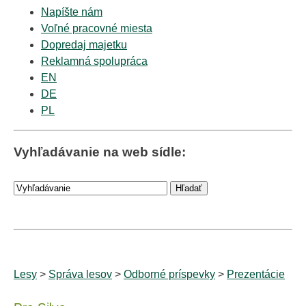
Napíšte nám
Voľné pracovné miesta
Dopredaj majetku
Reklamná spolupráca
EN
DE
PL
Vyhľadávanie na web sídle:
Lesy
>
Správa lesov
>
Odborné príspevky
>
Prezentácie