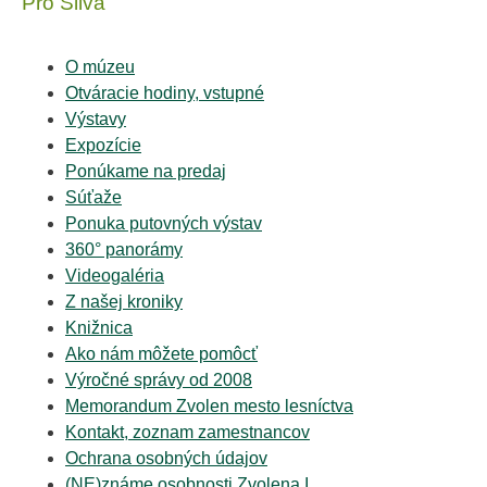
Pro Silva
O múzeu
Otváracie hodiny, vstupné
Výstavy
Expozície
Ponúkame na predaj
Súťaže
Ponuka putovných výstav
360° panorámy
Videogaléria
Z našej kroniky
Knižnica
Ako nám môžete pomôcť
Výročné správy od 2008
Memorandum Zvolen mesto lesníctva
Kontakt, zoznam zamestnancov
Ochrana osobných údajov
(NE)známe osobnosti Zvolena I.