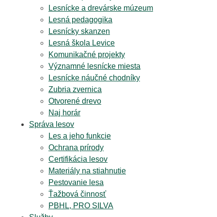
Lesnícke a drevárske múzeum
Lesná pedagogika
Lesnícky skanzen
Lesná škola Levice
Komunikačné projekty
Významné lesnícke miesta
Lesnícke náučné chodníky
Zubria zvernica
Otvorené drevo
Naj horár
Správa lesov
Les a jeho funkcie
Ochrana prírody
Certifikácia lesov
Materiály na stiahnutie
Pestovanie lesa
Ťažbová činnosť
PBHL, PRO SILVA