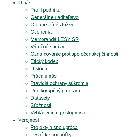
O nás
Profil podniku
Generálne riaditeľstvo
Organizačné zložky
Ocenenia
Memorandá LESY SR
Výročné správy
Oznamovanie protispoločenskej činnosti
Etický kódex
História
Práca u nás
Pravidlá ochrany súkromia
Protikorupčný program
Datasety
Sťažnosti
Vyhlásenie o prístupnosti
Verejnosť
Projekty a spolupráca
Lesnícke pochúťky