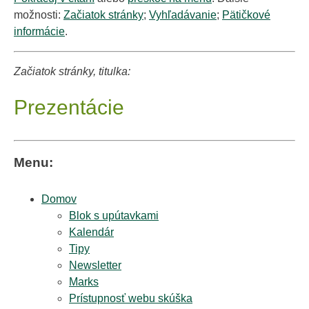
možnosti:
Začiatok stránky
;
Vyhľadávanie
;
Pätičkové
informácie
.
Začiatok stránky, titulka:
Prezentácie
Menu:
Domov
Blok s upútavkami
Kalendár
Tipy
Newsletter
Marks
Prístupnosť webu skúška