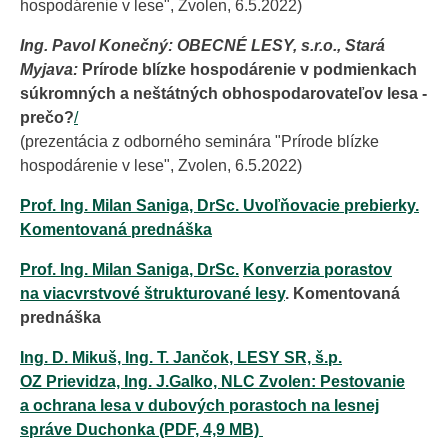
hospodárenie v lese", Zvolen, 6.5.2022)
Ing. Pavol Konečný:
OBECNÉ LESY, s.r.o., Stará
Myjava:
Prírode blízke hospodárenie v podmienkach
súkromných a neštátných obhospodarovateľov lesa -
prečo?
/
(prezentácia z odborného seminára "Prírode blízke
hospodárenie v lese", Zvolen, 6.5.2022)
Prof. Ing. Milan Saniga, DrSc. Uvoľňovacie prebierky.
Komentovaná prednáška
Prof. Ing. Milan Saniga, DrSc.
Konverzia porastov
na viacvrstvové štrukturované lesy
. Komentovaná
prednáška
Ing. D. Mikuš, Ing. T. Jančok, LESY SR, š.p.
OZ Prievidza, Ing. J.Galko, NLC Zvolen: Pestovanie
a ochrana lesa v dubových porastoch na lesnej
správe Duchonka (PDF, 4,9 MB)