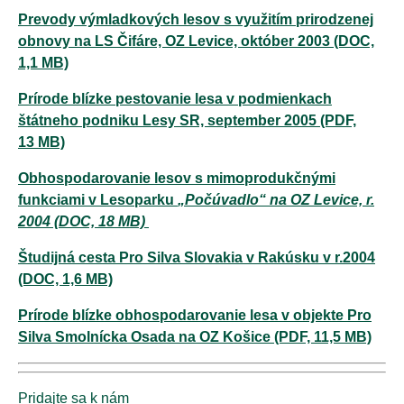
Prevody výmladkových lesov s využitím prirodzenej
obnovy na LS Čifáre, OZ Levice, október 2003 (DOC,
1,1 MB)
Prírode blízke pestovanie lesa v podmienkach
štátneho podniku Lesy SR, september 2005 (PDF,
13 MB)
Obhospodarovanie lesov s mimoprodukčnými
funkciami v Lesoparku
„Počúvadlo“ na
OZ Levice, r.
2004 (DOC, 18 MB)
Študijná cesta Pro Silva Slovakia v Rakúsku v r.2004
(DOC, 1,6 MB)
Prírode blízke obhospodarovanie lesa v objekte Pro
Silva Smolnícka Osada na OZ Košice (PDF, 11,5 MB)
Pridajte sa k nám