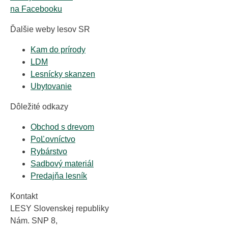
na Facebooku
Ďalšie weby lesov SR
Kam do prírody
LDM
Lesnícky skanzen
Ubytovanie
Dôležité odkazy
Obchod s drevom
PoĽovníctvo
Rybárstvo
Sadbový materiál
Predajňa lesník
Kontakt
LESY Slovenskej republiky
Nám. SNP 8,