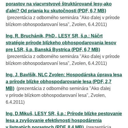
porastov na viacvrstvové štruktúrované lesy-ako
ďalej? Od priania ku skutočnosti (PDF, 6,7 MB)
(prezentácia z odborného seminára "Ako ďalej v prírode
blízkom obhospodarovaní lesa", Zvolen, 6.4.2011)
Ing. R. Bruchánik, PhD., LESY SR, š.p.: Náčrt
stratégie prírode blízkeho obhospodarovania lesov
pre LSR, š.p. Banská Bystrica (PDF, 6,7 MB)
(prezentácia z odborného seminára "Ako ďalej v prírode
blízkom obhospodarovaní lesa", Zvolen, 6.4.2011)
Ing. J. Bavlšík, NLC Zvolen: Hospodárska úprava lesa
a prírode blízke obhospodarovanie lesa (PDF, 2,7
MB)
(prezentácia z odborného seminára "Ako ďalej
v prírode blízkom obhospodarovaní lesa", Zvolen,
6.4.2011)
Ing. D.Mikuš, LESY SR, š.p.: Prírode blízke pestovanie
lesa a zvyšovanie efektívnosti hospodárenia
v listnatých porastoch (PDF, 8,4 MB)
(prezentácia