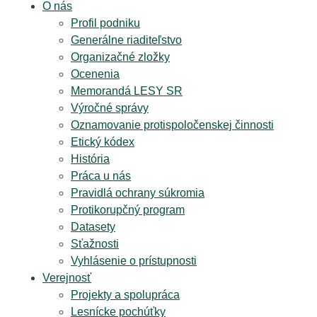
O nás
Profil podniku
Generálne riaditeľstvo
Organizačné zložky
Ocenenia
Memorandá LESY SR
Výročné správy
Oznamovanie protispoločenskej činnosti
Etický kódex
História
Práca u nás
Pravidlá ochrany súkromia
Protikorupčný program
Datasety
Sťažnosti
Vyhlásenie o prístupnosti
Verejnosť
Projekty a spolupráca
Lesnícke pochúťky