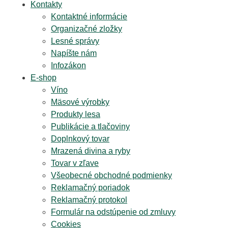
Kontakty
Kontaktné informácie
Organizačné zložky
Lesné správy
Napíšte nám
Infozákon
E-shop
Víno
Mäsové výrobky
Produkty lesa
Publikácie a tlačoviny
Doplnkový tovar
Mrazená divina a ryby
Tovar v zľave
Všeobecné obchodné podmienky
Reklamačný poriadok
Reklamačný protokol
Formulár na odstúpenie od zmluvy
Cookies