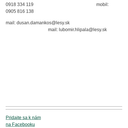
0918 334 119 mobil:
0905 816 138
mail: dusan.damankos@lesy.sk
mail: lubomir.hlipala@lesy.sk
Pridajte sa k nám
na Facebooku