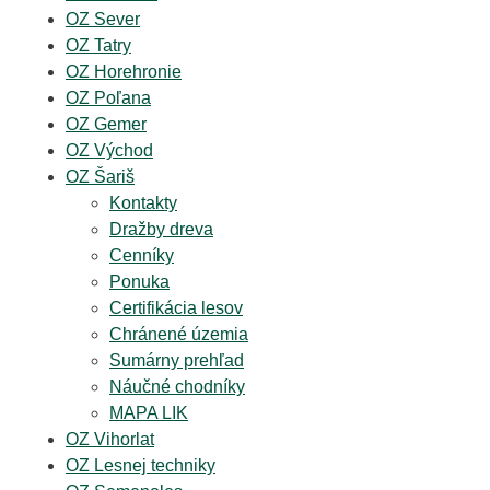
OZ Sever
OZ Tatry
OZ Horehronie
OZ Poľana
OZ Gemer
OZ Východ
OZ Šariš
Kontakty
Dražby dreva
Cenníky
Ponuka
Certifikácia lesov
Chránené územia
Sumárny prehľad
Náučné chodníky
MAPA LIK
OZ Vihorlat
OZ Lesnej techniky