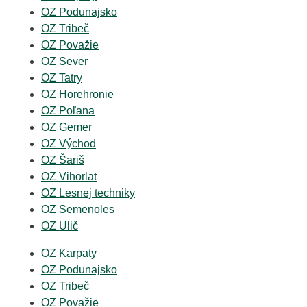
OZ Podunajsko
OZ Tribeč
OZ Považie
OZ Sever
OZ Tatry
OZ Horehronie
OZ Poľana
OZ Gemer
OZ Východ
OZ Šariš
OZ Vihorlat
OZ Lesnej techniky
OZ Semenoles
OZ Ulič
OZ Karpaty
OZ Podunajsko
OZ Tribeč
OZ Považie