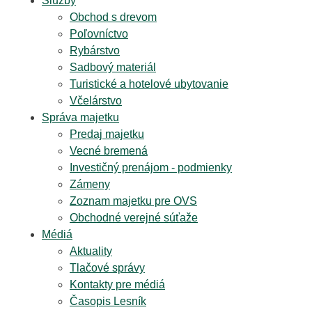
Služby
Obchod s drevom
Poľovníctvo
Rybárstvo
Sadbový materiál
Turistické a hotelové ubytovanie
Včelárstvo
Správa majetku
Predaj majetku
Vecné bremená
Investičný prenájom - podmienky
Zámeny
Zoznam majetku pre OVS
Obchodné verejné súťaže
Médiá
Aktuality
Tlačové správy
Kontakty pre médiá
Časopis Lesník