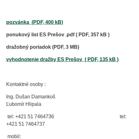
pozvánka (PDF, 400 kB)
ponukový list ES Prešov .pdf ( PDF, 357 kB )
dražobný poriadok (PDF, 3 MB)
vyhodnotenie dražby ES Prešov ( PDF, 135 kB )
Kontaktné osoby :
Ing. Dušan Damankoš
Ľubomír Hlipala
tel: +421 51 7464736 tel:
+421 51 7464737
mobil: