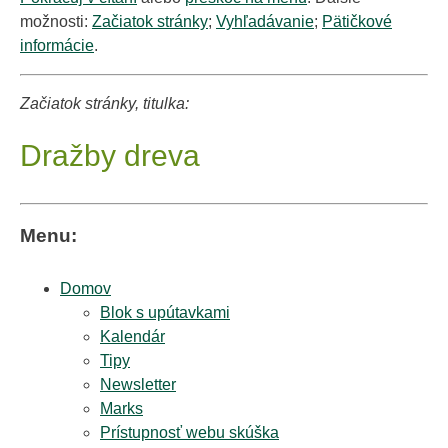
možnosti:
Začiatok stránky
;
Vyhľadávanie
;
Pätičkové
informácie
.
Začiatok stránky, titulka:
Dražby dreva
Menu:
Domov
Blok s upútavkami
Kalendár
Tipy
Newsletter
Marks
Prístupnosť webu skúška