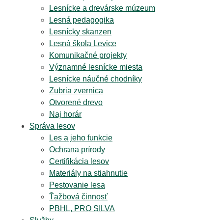
Lesnícke a drevárske múzeum
Lesná pedagogika
Lesnícky skanzen
Lesná škola Levice
Komunikačné projekty
Významné lesnícke miesta
Lesnícke náučné chodníky
Zubria zvernica
Otvorené drevo
Naj horár
Správa lesov
Les a jeho funkcie
Ochrana prírody
Certifikácia lesov
Materiály na stiahnutie
Pestovanie lesa
Ťažbová činnosť
PBHL, PRO SILVA