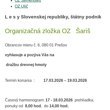
OZ Semenoles
OZ Ulič
L e s y
Slovenskej republiky
,
štátny podnik
Organizačná zložka OZ Šariš
Obrancov mieru č. 6, 080 01 Prešov
vyhlasuje a pozýva Vás na
dražbu drevnej hmoty
Termín konania :
17.03.2026 – 19.03.2026
Časový harmonogram:
17 - 18.03.2026
prehliadka,
ponuky od
8,00 hod.
do
14,00 hod.