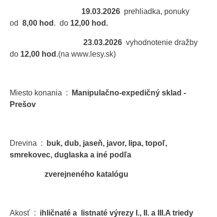
19.03.2026
prehliadka, ponuky
od
8,00 hod
. do
12,00 hod.
23.03.2026
vyhodnotenie dražby
do
12,00 hod
.(na www.lesy.sk)
Miesto konania :
Manipulačno-expedičný sklad -
Prešov
Drevina :
buk, dub, jaseň, javor, lipa, topoľ,
smrekovec, duglaska a iné podľa
zverejneného katalógu
Akosť :
ihličnaté a listnaté výrezy I., II. a III.A triedy