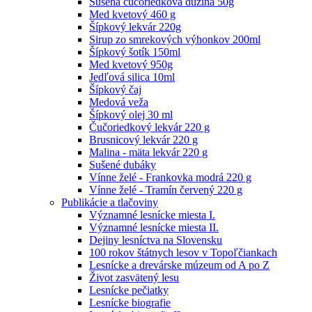
Sušená čučoriedková dužina 50g
Med kvetový 460 g
Šípkový lekvár 220g
Sirup zo smrekových výhonkov 200ml
Šípkový šotík 150ml
Med kvetový 950g
Jedľová silica 10ml
Šípkový čaj
Medová veža
Šípkový olej 30 ml
Čučoriedkový lekvár 220 g
Brusnicový lekvár 220 g
Malina - mäta lekvár 220 g
Sušené dubáky
Vínne želé - Frankovka modrá 220 g
Vínne želé - Tramín červený 220 g
Publikácie a tlačoviny
Významné lesnícke miesta I.
Významné lesnícke miesta II.
Dejiny lesníctva na Slovensku
100 rokov štátnych lesov v Topoľčiankach
Lesnícke a drevárske múzeum od A po Z
Život zasvätený lesu
Lesnícke pečiatky
Lesnícke biografie