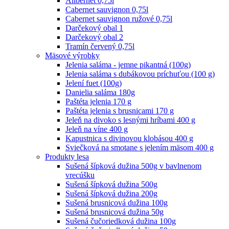
Alibernet 0,75l
Cabernet sauvignon 0,75l
Cabernet sauvignon ružové 0,75l
Darčekový obal 1
Darčekový obal 2
Tramín červený 0,75l
Mäsové výrobky
Jelenia saláma - jemne pikantná (100g)
Jelenia saláma s dubákovou príchuťou (100 g)
Jelení fuet (100g)
Danielia saláma 180g
Paštéta jelenia 170 g
Paštéta jelenia s brusnicami 170 g
Jeleň na divoko s lesnými hríbami 400 g
Jeleň na víne 400 g
Kapustnica s divinovou klobásou 400 g
Sviečková na smotane s jelením mäsom 400 g
Produkty lesa
Sušená šípková dužina 500g v bavlnenom
vrecúšku
Sušená šípková dužina 500g
Sušená šípková dužina 200g
Sušená brusnicová dužina 100g
Sušená brusnicová dužina 50g
Sušená čučoriedková dužina 100g