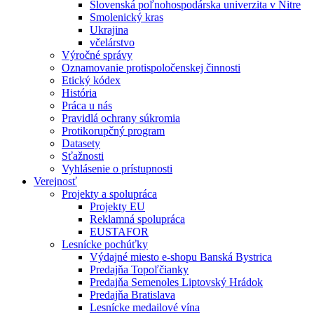
Slovenská poľnohospodárska univerzita v Nitre
Smolenický kras
Ukrajina
včelárstvo
Výročné správy
Oznamovanie protispoločenskej činnosti
Etický kódex
História
Práca u nás
Pravidlá ochrany súkromia
Protikorupčný program
Datasety
Sťažnosti
Vyhlásenie o prístupnosti
Verejnosť
Projekty a spolupráca
Projekty EU
Reklamná spolupráca
EUSTAFOR
Lesnícke pochúťky
Výdajné miesto e-shopu Banská Bystrica
Predajňa Topoľčianky
Predajňa Semenoles Liptovský Hrádok
Predajňa Bratislava
Lesnícke medailové vína