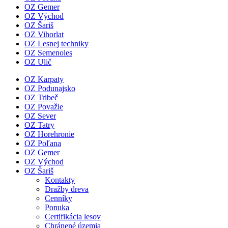
OZ Gemer
OZ Východ
OZ Šariš
OZ Vihorlat
OZ Lesnej techniky
OZ Semenoles
OZ Ulič
OZ Karpaty
OZ Podunajsko
OZ Tribeč
OZ Považie
OZ Sever
OZ Tatry
OZ Horehronie
OZ Poľana
OZ Gemer
OZ Východ
OZ Šariš
Kontakty
Dražby dreva
Cenníky
Ponuka
Certifikácia lesov
Chránené územia