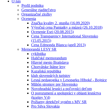
O nás
Profil podniku
Generálne riaditeľstvo
Organizačné zložky
Ocenenia
Značka kvality 2. stupňa (16.09.2020)
Výročná cena Pamiatky a múzeá (26.10.2018)
Ocenenie Esri (20.08.2015)
Cena Transparency International Slovensko
(15.05.2015)
Cena Edmonda Blanca (apríl 2013)
Memorandá LESY SR
cyklistika
Haličské memorandum
Hlavné mesto Bratislava
Chorvátske štátne lesy
Kazašská republika
klub slovenských turistov
Lesná pedagogika v Lesoparku Hlboké - Bojnice
Milión stromov pre Slovensko
Novohradskí lesníci a poľovníci deťom
O porozumení a spolupráci v oblasti lesníctva
(krajiny V4)
Požiarny detekčný systém s MV SR
Pro Silva Slovakia