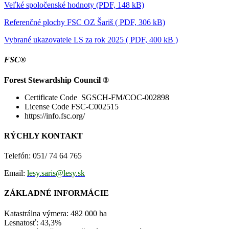
Veľké spoločenské hodnoty (PDF, 148 kB)
Referenčné plochy FSC OZ Šariš ( PDF, 306 kB)
Vybrané ukazovatele LS za rok 2025 ( PDF, 400 kB )
FSC®
Forest Stewardship Council ®
Certificate Code SGSCH-FM/COC-002898
License Code FSC-C002515
https://info.fsc.org/
RÝCHLY KONTAKT
Telefón: 051/ 74 64 765
Email:
lesy.saris@lesy.sk
ZÁKLADNÉ INFORMÁCIE
Katastrálna výmera: 482 000 ha
Lesnatosť: 43,3%