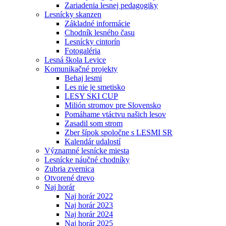
Zariadenia lesnej pedagogiky
Lesnícky skanzen
Základné informácie
Chodník lesného času
Lesnícky cintorín
Fotogaléria
Lesná škola Levice
Komunikačné projekty
Behaj lesmi
Les nie je smetisko
LESY SKI CUP
Milión stromov pre Slovensko
Pomáhame vtáctvu našich lesov
Zasadil som strom
Zber šípok spoločne s LESMI SR
Kalendár udalostí
Významné lesnícke miesta
Lesnícke náučné chodníky
Zubria zvernica
Otvorené drevo
Naj horár
Naj horár 2022
Naj horár 2023
Naj horár 2024
Naj horár 2025