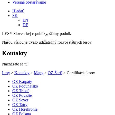
Verejné obstarávanie
Hladať
SK
EN
DE
LESY Slovenskej republiky, štátny podnik
Našou víziou je trvalo udržateľný rozvoj štátnych lesov.
Kontakty
Nacházate sa tu:
Lesy
>
Kontakty
>
Mapy
>
OZ Šariš
> Certifikácia lesov
OZ Karpaty
OZ Podunajsko
OZ Tribeč
OZ Považie
OZ Sever
OZ Tatry
OZ Horehronie
OZ Poľana