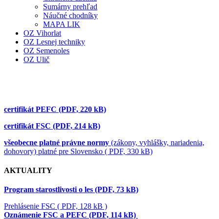
Sumárny prehľad
Náučné chodníky
MAPA LIK
OZ Vihorlat
OZ Lesnej techniky
OZ Semenoles
OZ Ulič
certifikát PEFC (PDF, 220 kB)
certifikát FSC (PDF, 214 kB)
všeobecne platné právne normy
(zákony, vyhlášky, nariadenia,
dohovory) platné pre Slovensko ( PDF, 330 kB)
AKTUALITY
Program starostlivosti o les (PDF, 73 kB)
Prehlásenie FSC ( PDF, 128 kB )
Oznámenie FSC a PEFC (PDF, 114 kB)