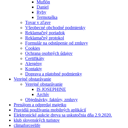
Muflón
Daniel
Ryby
Termotaška
Tovar v zľave
Všeobecné obchodné podmienky
Reklamačný poriadok
Reklamačný protokol
Formulár na odstúpenie od zmluvy
Cookies
Ochrana osobných údajov
Certifikáty
Alergény
Kontakty
Doprava a platobné podmienky
Verejné obstarávanie
Verejné obstarávanie
IS JOSEPHINE
Archív
Objednávky, faktúry, zmluvy
Prenájom a odpredaj majetku
Pravidlá používania mobilných aplikácií
Elektronické aukcie dreva sa uskutočnia dňa 2.9.2020.
klub slovenských turistov
climaforceelife