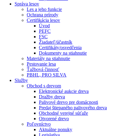
Správa lesov
Les a jeho funkcie
Ochrana prírody
Certifikácia lesov
Úvod
PEFC
FSC
Žiadateľ/účastník
Certifikáty/osvedčenia
Dokumenty na stiahnutie
Materiály na stiahnutie
Pestovanie lesa
Ťažbová činnosť
PBHL, PRO SILVA
Služby
Obchod s drevom
Elektronické aukcie dreva
Dražby dreva
Palivové drevo pre domácnosti
Predaj štiepaného palivového dreva
Obchodné verejné súťaže
Otvorené drevo
Poľovníctvo
Aktuálne ponuky
Legislatíva