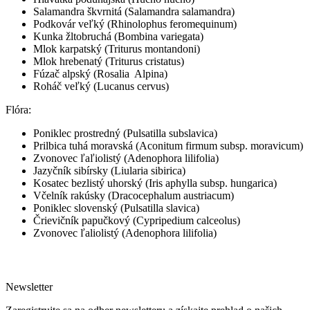
Salamandra škvrnitá (Salamandra salamandra)
Podkovár veľký (Rhinolophus feromequinum)
Kunka žltobruchá (Bombina variegata)
Mlok karpatský (Triturus montandoni)
Mlok hrebenatý (Triturus cristatus)
Fúzač alpský (Rosalia Alpina)
Roháč veľký (Lucanus cervus)
Flóra:
Poniklec prostredný (Pulsatilla subslavica)
Prilbica tuhá moravská (Aconitum firmum subsp. moravicum)
Zvonovec ľaľiolistý (Adenophora lilifolia)
Jazyčník sibírsky (Liularia sibirica)
Kosatec bezlistý uhorský (Iris aphylla subsp. hungarica)
Včelník rakúsky (Dracocephalum austriacum)
Poniklec slovenský (Pulsatilla slavica)
Črievičník papučkový (Cypripedium calceolus)
Zvonovec ľaliolistý (Adenophora lilifolia)
Newsletter