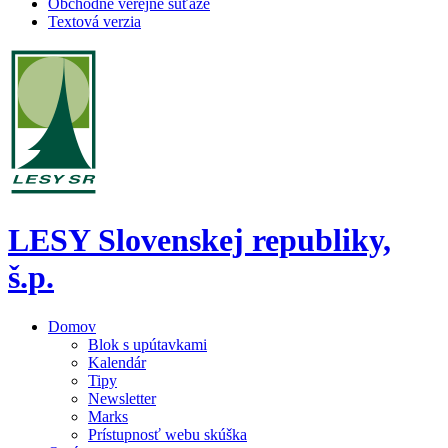
Obchodné verejné súťaže
Textová verzia
LESY Slovenskej republiky,
š.p.
Domov
Blok s upútavkami
Kalendár
Tipy
Newsletter
Marks
Prístupnosť webu skúška