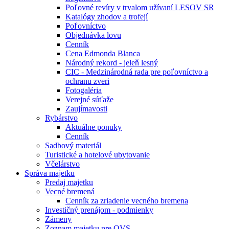
Poľovné revíry v trvalom užívaní LESOV SR
Katalógy zhodov a trofejí
Poľovníctvo
Objednávka lovu
Cenník
Cena Edmonda Blanca
Národný rekord - jeleň lesný
CIC - Medzinárodná rada pre poľovníctvo a
ochranu zveri
Fotogaléria
Verejné súťaže
Zaujímavosti
Rybárstvo
Aktuálne ponuky
Cenník
Sadbový materiál
Turistické a hotelové ubytovanie
Včelárstvo
Správa majetku
Predaj majetku
Vecné bremená
Cenník za zriadenie vecného bremena
Investičný prenájom - podmienky
Zámeny
Zoznam majetku pre OVS