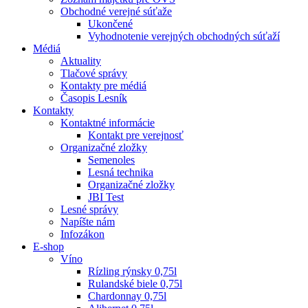
Obchodné verejné súťaže
Ukončené
Vyhodnotenie verejných obchodných súťaží
Médiá
Aktuality
Tlačové správy
Kontakty pre médiá
Časopis Lesník
Kontakty
Kontaktné informácie
Kontakt pre verejnosť
Organizačné zložky
Semenoles
Lesná technika
Organizačné zložky
JBI Test
Lesné správy
Napíšte nám
Infozákon
E-shop
Víno
Rízling rýnsky 0,75l
Rulandské biele 0,75l
Chardonnay 0,75l