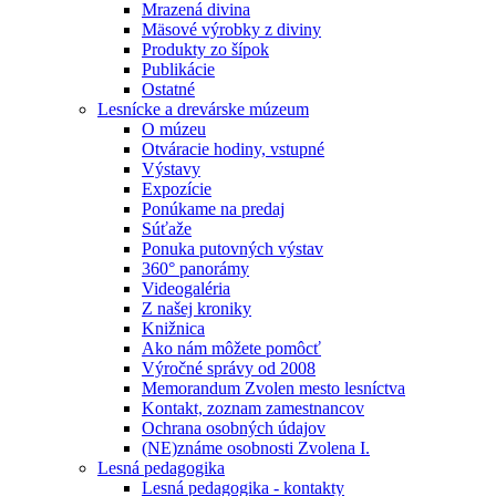
Mrazená divina
Mäsové výrobky z diviny
Produkty zo šípok
Publikácie
Ostatné
Lesnícke a drevárske múzeum
O múzeu
Otváracie hodiny, vstupné
Výstavy
Expozície
Ponúkame na predaj
Súťaže
Ponuka putovných výstav
360° panorámy
Videogaléria
Z našej kroniky
Knižnica
Ako nám môžete pomôcť
Výročné správy od 2008
Memorandum Zvolen mesto lesníctva
Kontakt, zoznam zamestnancov
Ochrana osobných údajov
(NE)známe osobnosti Zvolena I.
Lesná pedagogika
Lesná pedagogika - kontakty