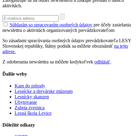
Zaregistrujte sa na odber newsletteru a získajte prehlad o našich
aktivitách.
Súhlasím so spracovaním osobných údajov
pre účely zasielania
newslettra o aktivitách organizovaných prevádzkovateľom
So zásadami spracúvania osobných údajov prevádzkovateľa LESY
Slovenskej republiky, štátny podnik sa môžete oboznámiť
na tejto
adrese.
Z odoberania newslettra sa môžete kedykoľvek
odhlásiť
.
Ďalšie weby
Kam do prírody
Lesnícke a drevárske múzeum
Lesnícky skanzen
Ubytovanie
Zubria zvernica
Lesná škola Levice
Dôležité odkazy