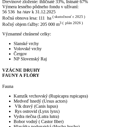
Drevinové zloženie: ihličnaté 33%, listnaté 67%
Výmera lesného pôdneho fondu v užívaní:
56 536 ha /stav k 31.12.2025
( skutočnosť r. 2025 )
Ročná obnova lesa: 111 ha
3 ( plán 2026 )
Ročný objem ťažby: 205 000 m
Významné chránené celky:
Slanské vrchy
Volovské vrchy
Čergov
NP Slovenský Raj
VZÁCNE DRUHY
FAUNY A FLÓRY
Fauna
Kamzík vrchovský (Rupicapra rupicapra)
Medveď hnedý (Ursus actors)
Vlk dravý (Canis lupus)
Rys ostrovid (Lynx lynx)
Vydra riečna (Lutra lutra)
Bobor vodný ( Castor fiber)
Hlavátka podunajská (Hucho hucho)