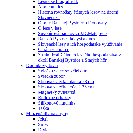
Lesnícke biografie II.
Ako chutí les
Historia rovnošaty štátnych lesov na území
Slovnenska
Okolie Banskej Bystrice a Donovaly
O lese v lese
Suvenírová bankovka J.D.Matejovie
Banská Bystrica kedysi a dnes
Slovenské lesy a ich hospodárske využívanie
Chrám v chráme
Z minulosti štátneho lesného hospodárstva v
okolí Banskej Bystrice a Starých hôr
Doplnkový tovar
Sviečka valec so včielkami
Sviečka zubor
Stolová sviečka hladká 23 cm
Stolová sviečka točená 25 cm
Magnetky zvieratká
Reflexné odrazky
Silikónové náramky
Taška
Mrazená divina a ryby
Jeleň
Srnec
Diviak