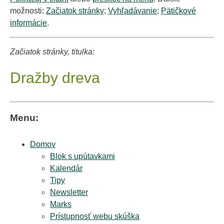
možnosti:
Začiatok stránky
;
Vyhľadávanie
;
Pätičkové
informácie
.
Začiatok stránky, titulka:
Dražby dreva
Menu:
Domov
Blok s upútavkami
Kalendár
Tipy
Newsletter
Marks
Prístupnosť webu skúška