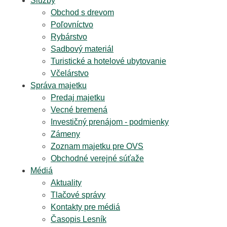
Služby
Obchod s drevom
Poľovníctvo
Rybárstvo
Sadbový materiál
Turistické a hotelové ubytovanie
Včelárstvo
Správa majetku
Predaj majetku
Vecné bremená
Investičný prenájom - podmienky
Zámeny
Zoznam majetku pre OVS
Obchodné verejné súťaže
Médiá
Aktuality
Tlačové správy
Kontakty pre médiá
Časopis Lesník