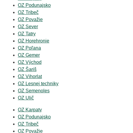
OZ Podunajsko
OZ Tribeč
OZ Považie
OZ Sever
OZ Tatry
OZ Horehronie
OZ Poľana
OZ Gemer
OZ Východ
OZ Šariš
OZ Vihorlat
OZ Lesnej techniky
OZ Semenoles
OZ Ulič
OZ Karpaty
OZ Podunajsko
OZ Tribeč
OZ Považie