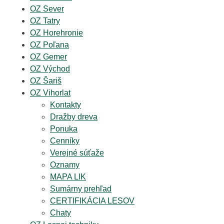
OZ Sever
OZ Tatry
OZ Horehronie
OZ Poľana
OZ Gemer
OZ Východ
OZ Šariš
OZ Vihorlat
Kontakty
Dražby dreva
Ponuka
Cenníky
Verejné súťaže
Oznamy
MAPA LIK
Sumárny prehľad
CERTIFIKÁCIA LESOV
Chaty