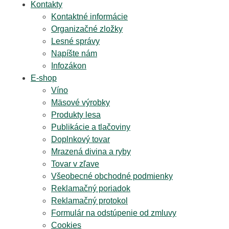
Kontakty
Kontaktné informácie
Organizačné zložky
Lesné správy
Napíšte nám
Infozákon
E-shop
Víno
Mäsové výrobky
Produkty lesa
Publikácie a tlačoviny
Doplnkový tovar
Mrazená divina a ryby
Tovar v zľave
Všeobecné obchodné podmienky
Reklamačný poriadok
Reklamačný protokol
Formulár na odstúpenie od zmluvy
Cookies