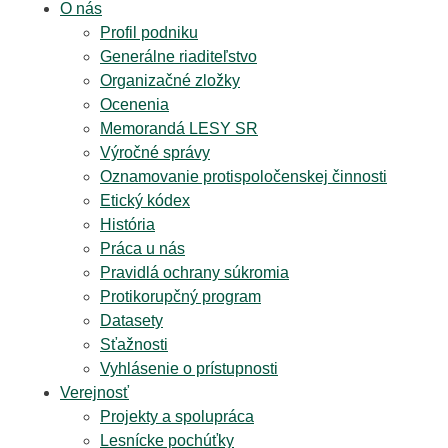
O nás
Profil podniku
Generálne riaditeľstvo
Organizačné zložky
Ocenenia
Memorandá LESY SR
Výročné správy
Oznamovanie protispoločenskej činnosti
Etický kódex
História
Práca u nás
Pravidlá ochrany súkromia
Protikorupčný program
Datasety
Sťažnosti
Vyhlásenie o prístupnosti
Verejnosť
Projekty a spolupráca
Lesnícke pochúťky