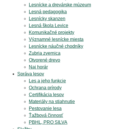
Lesnícke a drevárske múzeum
Lesná pedagogika
Lesnícky skanzen
Lesná škola Levice
Komunikačné projekty
Významné lesnícke miesta
Lesnícke náučné chodníky
Zubria zvernica
Otvorené drevo
Naj horár
Správa lesov
Les a jeho funkcie
Ochrana prírody
Certifikácia lesov
Materiály na stiahnutie
Pestovanie lesa
Ťažbová činnosť
PBHL, PRO SILVA