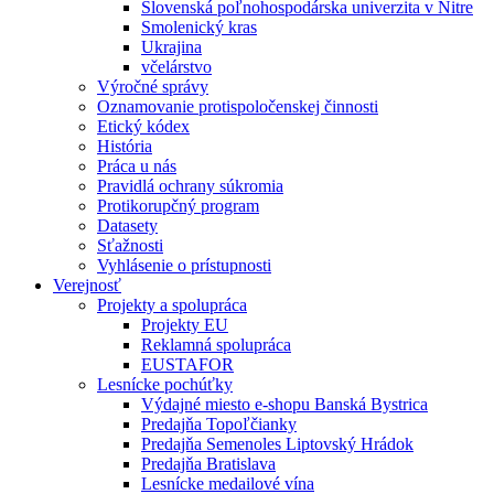
Slovenská poľnohospodárska univerzita v Nitre
Smolenický kras
Ukrajina
včelárstvo
Výročné správy
Oznamovanie protispoločenskej činnosti
Etický kódex
História
Práca u nás
Pravidlá ochrany súkromia
Protikorupčný program
Datasety
Sťažnosti
Vyhlásenie o prístupnosti
Verejnosť
Projekty a spolupráca
Projekty EU
Reklamná spolupráca
EUSTAFOR
Lesnícke pochúťky
Výdajné miesto e-shopu Banská Bystrica
Predajňa Topoľčianky
Predajňa Semenoles Liptovský Hrádok
Predajňa Bratislava
Lesnícke medailové vína