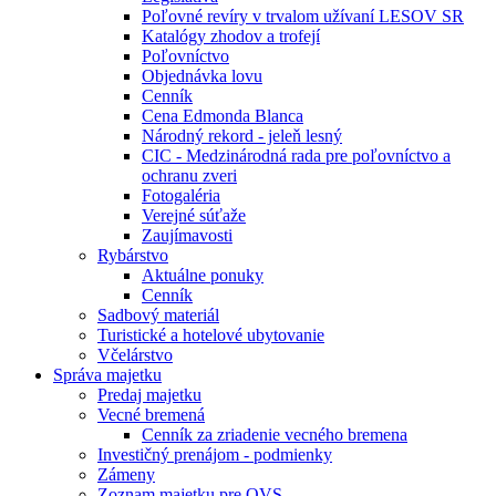
Poľovné revíry v trvalom užívaní LESOV SR
Katalógy zhodov a trofejí
Poľovníctvo
Objednávka lovu
Cenník
Cena Edmonda Blanca
Národný rekord - jeleň lesný
CIC - Medzinárodná rada pre poľovníctvo a
ochranu zveri
Fotogaléria
Verejné súťaže
Zaujímavosti
Rybárstvo
Aktuálne ponuky
Cenník
Sadbový materiál
Turistické a hotelové ubytovanie
Včelárstvo
Správa majetku
Predaj majetku
Vecné bremená
Cenník za zriadenie vecného bremena
Investičný prenájom - podmienky
Zámeny
Zoznam majetku pre OVS