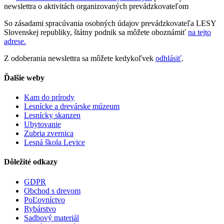
newslettra o aktivitách organizovaných prevádzkovateľom
So zásadami spracúvania osobných údajov prevádzkovateľa LESY
Slovenskej republiky, štátny podnik sa môžete oboznámiť
na tejto
adrese.
Z odoberania newslettra sa môžete kedykoľvek
odhlásiť
.
Ďalšie weby
Kam do prírody
Lesnícke a drevárske múzeum
Lesnícky skanzen
Ubytovanie
Zubria zvernica
Lesná škola Levice
Dôležité odkazy
GDPR
Obchod s drevom
PoĽovníctvo
Rybárstvo
Sadbový materiál