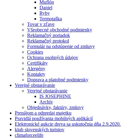
Muflón
Daniel
Ryby
Termotaška
Tovar v zľave
Všeobecné obchodné podmienky
Reklamačný poriadok
Reklamačný protokol
Formulár na odstúpenie od zmluvy
Cookies
Ochrana osobných údajov
Certifikáty
Alergény
Kontakty
Doprava a platobné podmienky
Verejné obstarávanie
Verejné obstarávanie
IS JOSEPHINE
Archív
Objednávky, faktúry, zmluvy
Prenájom a odpredaj majetku
Pravidlá používania mobilných aplikácií
Elektronické aukcie dreva sa uskutočnia dňa 2.9.2020.
klub slovenských turistov
climaforceelife