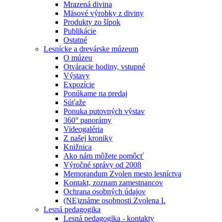
Mrazená divina
Mäsové výrobky z diviny
Produkty zo šípok
Publikácie
Ostatné
Lesnícke a drevárske múzeum
O múzeu
Otváracie hodiny, vstupné
Výstavy
Expozície
Ponúkame na predaj
Súťaže
Ponuka putovných výstav
360° panorámy
Videogaléria
Z našej kroniky
Knižnica
Ako nám môžete pomôcť
Výročné správy od 2008
Memorandum Zvolen mesto lesníctva
Kontakt, zoznam zamestnancov
Ochrana osobných údajov
(NE)známe osobnosti Zvolena I.
Lesná pedagogika
Lesná pedagogika - kontakty