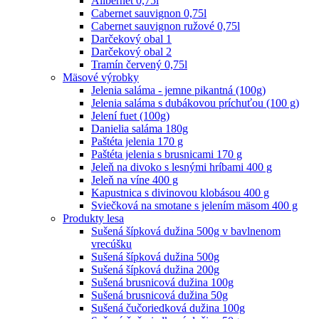
Alibernet 0,75l
Cabernet sauvignon 0,75l
Cabernet sauvignon ružové 0,75l
Darčekový obal 1
Darčekový obal 2
Tramín červený 0,75l
Mäsové výrobky
Jelenia saláma - jemne pikantná (100g)
Jelenia saláma s dubákovou príchuťou (100 g)
Jelení fuet (100g)
Danielia saláma 180g
Paštéta jelenia 170 g
Paštéta jelenia s brusnicami 170 g
Jeleň na divoko s lesnými hríbami 400 g
Jeleň na víne 400 g
Kapustnica s divinovou klobásou 400 g
Sviečková na smotane s jelením mäsom 400 g
Produkty lesa
Sušená šípková dužina 500g v bavlnenom
vrecúšku
Sušená šípková dužina 500g
Sušená šípková dužina 200g
Sušená brusnicová dužina 100g
Sušená brusnicová dužina 50g
Sušená čučoriedková dužina 100g