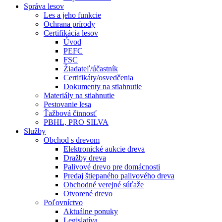
Správa lesov
Les a jeho funkcie
Ochrana prírody
Certifikácia lesov
Úvod
PEFC
FSC
Žiadateľ/účastník
Certifikáty/osvedčenia
Dokumenty na stiahnutie
Materiály na stiahnutie
Pestovanie lesa
Ťažbová činnosť
PBHL, PRO SILVA
Služby
Obchod s drevom
Elektronické aukcie dreva
Dražby dreva
Palivové drevo pre domácnosti
Predaj štiepaného palivového dreva
Obchodné verejné súťaže
Otvorené drevo
Poľovníctvo
Aktuálne ponuky
Legislatíva