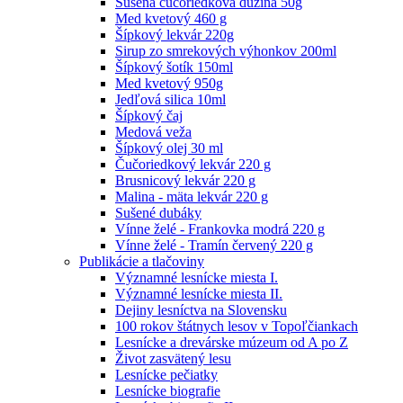
Sušená čučoriedková dužina 50g
Med kvetový 460 g
Šípkový lekvár 220g
Sirup zo smrekových výhonkov 200ml
Šípkový šotík 150ml
Med kvetový 950g
Jedľová silica 10ml
Šípkový čaj
Medová veža
Šípkový olej 30 ml
Čučoriedkový lekvár 220 g
Brusnicový lekvár 220 g
Malina - mäta lekvár 220 g
Sušené dubáky
Vínne želé - Frankovka modrá 220 g
Vínne želé - Tramín červený 220 g
Publikácie a tlačoviny
Významné lesnícke miesta I.
Významné lesnícke miesta II.
Dejiny lesníctva na Slovensku
100 rokov štátnych lesov v Topoľčiankach
Lesnícke a drevárske múzeum od A po Z
Život zasvätený lesu
Lesnícke pečiatky
Lesnícke biografie