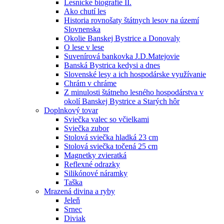
Lesnícke biografie II.
Ako chutí les
Historia rovnošaty štátnych lesov na území
Slovnenska
Okolie Banskej Bystrice a Donovaly
O lese v lese
Suvenírová bankovka J.D.Matejovie
Banská Bystrica kedysi a dnes
Slovenské lesy a ich hospodárske využívanie
Chrám v chráme
Z minulosti štátneho lesného hospodárstva v
okolí Banskej Bystrice a Starých hôr
Doplnkový tovar
Sviečka valec so včielkami
Sviečka zubor
Stolová sviečka hladká 23 cm
Stolová sviečka točená 25 cm
Magnetky zvieratká
Reflexné odrazky
Silikónové náramky
Taška
Mrazená divina a ryby
Jeleň
Srnec
Diviak