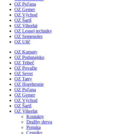
OZ Poľana
OZ Gemer
OZ Východ
OZ Šariš
OZ Vihorlat
OZ Lesnej techniky
OZ Semenoles
OZ Ulič
OZ Karpaty
OZ Podunajsko
OZ Tribeč
OZ Považie
OZ Sever
OZ Tatry
OZ Horehronie
OZ Poľana
OZ Gemer
OZ Východ
OZ Šariš
OZ Vihorlat
Kontakty
Dražby dreva
Ponuka
Cenníky