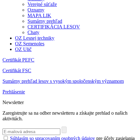
Verejné súťaže
Oznamy
MAPA LIK
Sumárny prehľad
CERTIFIKÁCIA LESOV
Chaty
OZ Lesnej techniky
OZ Semenoles
OZ Ulič
Certifikát PEFC
Certifikát FSC
Sumárny prehľad lesov s vysokým spoločenským významom
Prehlásenie
Newsletter
Zaregistrujte sa na odber newsletteru a získajte prehlad o našich
aktivitách.
Súhlasím so spracovaním osobných údajov
pre účely zasielania