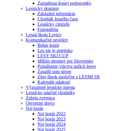
Zariadenia lesnej pedagogiky
Lesnícky skanzen
Základné informácie
Chodník lesného času
Lesnícky cintorín
Fotogaléria
Lesná škola Levice
Komunikačné projekty
Behaj lesmi
Les nie je smetisko
LESY SKI CUP
Milión stromov pre Slovensko
Pomáhame vtáctvu našich lesov
Zasadil som strom
Zber šípok spoločne s LESMI SR
Kalendár udalostí
Významné lesnícke miesta
Lesnícke náučné chodníky
Zubria zvernica
Otvorené drevo
Naj horár
Naj horár 2022
Naj horár 2023
Naj horár 2024
Naj horár 2025