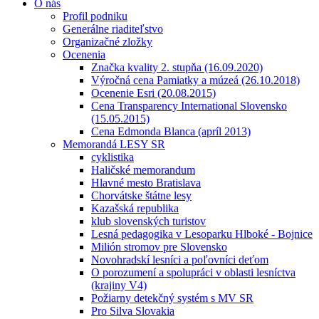
O nás
Profil podniku
Generálne riaditeľstvo
Organizačné zložky
Ocenenia
Značka kvality 2. stupňa (16.09.2020)
Výročná cena Pamiatky a múzeá (26.10.2018)
Ocenenie Esri (20.08.2015)
Cena Transparency International Slovensko
(15.05.2015)
Cena Edmonda Blanca (apríl 2013)
Memorandá LESY SR
cyklistika
Haličské memorandum
Hlavné mesto Bratislava
Chorvátske štátne lesy
Kazašská republika
klub slovenských turistov
Lesná pedagogika v Lesoparku Hlboké - Bojnice
Milión stromov pre Slovensko
Novohradskí lesníci a poľovníci deťom
O porozumení a spolupráci v oblasti lesníctva
(krajiny V4)
Požiarny detekčný systém s MV SR
Pro Silva Slovakia