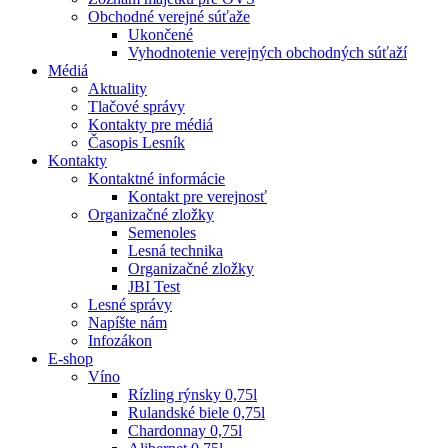
Obchodné verejné súťaže
Ukončené
Vyhodnotenie verejných obchodných súťaží
Médiá
Aktuality
Tlačové správy
Kontakty pre médiá
Časopis Lesník
Kontakty
Kontaktné informácie
Kontakt pre verejnosť
Organizačné zložky
Semenoles
Lesná technika
Organizačné zložky
JBI Test
Lesné správy
Napíšte nám
Infozákon
E-shop
Víno
Rízling rýnsky 0,75l
Rulandské biele 0,75l
Chardonnay 0,75l