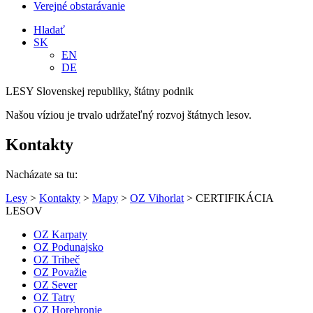
Verejné obstarávanie
Hladať
SK
EN
DE
LESY Slovenskej republiky, štátny podnik
Našou víziou je trvalo udržateľný rozvoj štátnych lesov.
Kontakty
Nacházate sa tu:
Lesy
>
Kontakty
>
Mapy
>
OZ Vihorlat
> CERTIFIKÁCIA
LESOV
OZ Karpaty
OZ Podunajsko
OZ Tribeč
OZ Považie
OZ Sever
OZ Tatry
OZ Horehronie