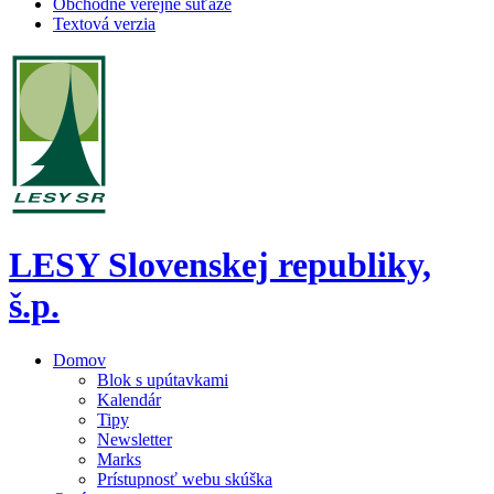
Obchodné verejné súťaže
Textová verzia
LESY Slovenskej republiky,
š.p.
Domov
Blok s upútavkami
Kalendár
Tipy
Newsletter
Marks
Prístupnosť webu skúška