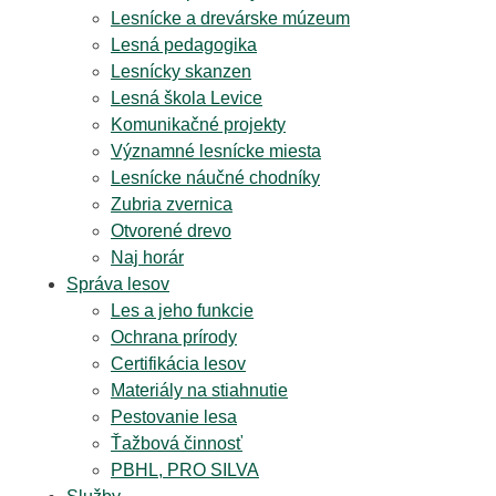
Lesnícke a drevárske múzeum
Lesná pedagogika
Lesnícky skanzen
Lesná škola Levice
Komunikačné projekty
Významné lesnícke miesta
Lesnícke náučné chodníky
Zubria zvernica
Otvorené drevo
Naj horár
Správa lesov
Les a jeho funkcie
Ochrana prírody
Certifikácia lesov
Materiály na stiahnutie
Pestovanie lesa
Ťažbová činnosť
PBHL, PRO SILVA