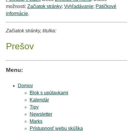
možnosti:
Začiatok stránky
;
Vyhľadávanie
;
Pätičkové
informácie
.
Začiatok stránky, titulka:
Prešov
Menu:
Domov
Blok s upútavkami
Kalendár
Tipy
Newsletter
Marks
Prístupnosť webu skúška