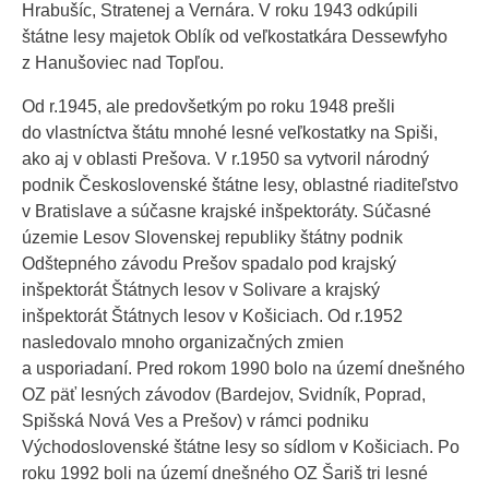
Hrabušíc, Stratenej a Vernára. V roku 1943 odkúpili
štátne lesy majetok Oblík od veľkostatkára Dessewfyho
z Hanušoviec nad Topľou.
Od r.1945, ale predovšetkým po roku 1948 prešli
do vlastníctva štátu mnohé lesné veľkostatky na Spiši,
ako aj v oblasti Prešova. V r.1950 sa vytvoril národný
podnik Československé štátne lesy, oblastné riaditeľstvo
v Bratislave a súčasne krajské inšpektoráty. Súčasné
územie Lesov Slovenskej republiky štátny podnik
Odštepného závodu Prešov spadalo pod krajský
inšpektorát Štátnych lesov v Solivare a krajský
inšpektorát Štátnych lesov v Košiciach. Od r.1952
nasledovalo mnoho organizačných zmien
a usporiadaní. Pred rokom 1990 bolo na území dnešného
OZ päť lesných závodov (Bardejov, Svidník, Poprad,
Spišská Nová Ves a Prešov) v rámci podniku
Východoslovenské štátne lesy so sídlom v Košiciach. Po
roku 1992 boli na území dnešného OZ Šariš tri lesné