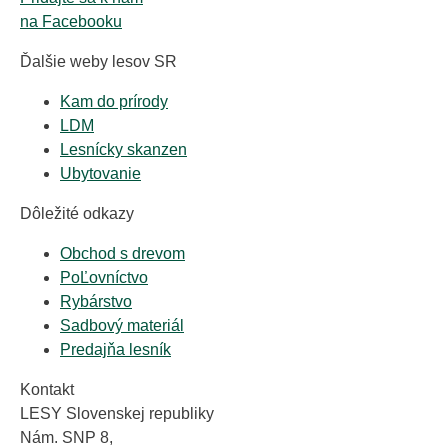
na Facebooku
Ďalšie weby lesov SR
Kam do prírody
LDM
Lesnícky skanzen
Ubytovanie
Dôležité odkazy
Obchod s drevom
PoĽovníctvo
Rybárstvo
Sadbový materiál
Predajňa lesník
Kontakt
LESY Slovenskej republiky
Nám. SNP 8,