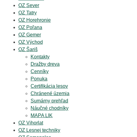
OZ Sever
OZ Tatry
OZ Horehronie
OZ Poľana
OZ Gemer
OZ Východ
OZ Šariš
Kontakty
Dražby dreva
Cenníky
Ponuka
Certifikácia lesov
Chránené územia
Sumárny prehľad
Náučné chodníky
MAPA LIK
OZ Vihorlat
OZ Lesnej techniky