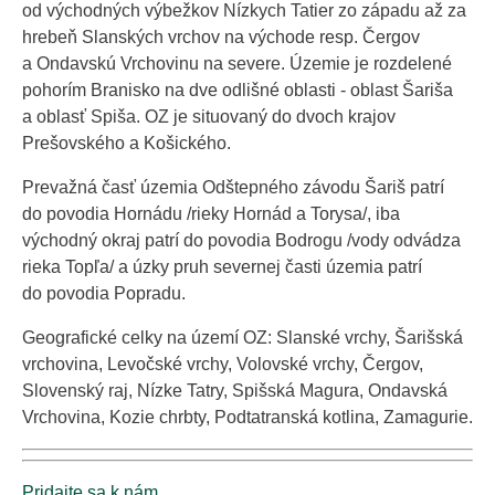
od východných výbežkov Nízkych Tatier zo západu až za
hrebeň Slanských vrchov na východe resp. Čergov
a Ondavskú Vrchovinu na severe. Územie je rozdelené
pohorím Branisko na dve odlišné oblasti - oblast Šariša
a oblasť Spiša. OZ je situovaný do dvoch krajov
Prešovského a Košického.
Prevažná časť územia Odštepného závodu Šariš patrí
do povodia Hornádu /rieky Hornád a Torysa/, iba
východný okraj patrí do povodia Bodrogu /vody odvádza
rieka Topľa/ a úzky pruh severnej časti územia patrí
do povodia Popradu.
Geografické celky na území OZ: Slanské vrchy, Šarišská
vrchovina, Levočské vrchy, Volovské vrchy, Čergov,
Slovenský raj, Nízke Tatry, Spišská Magura, Ondavská
Vrchovina, Kozie chrbty, Podtatranská kotlina, Zamagurie.
Pridajte sa k nám