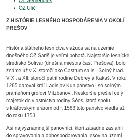
OZ Semenoles
OZ Ulič
Z HISTÓRIE LESNÉHO HOSPODÁRENIA V OKOLÍ
PREŠOV
História štátneho lesníctva viažuca sa na územie
dnešného OZ Šariš je veľmi bohatá. Najstaršie lesnícke
stredisko Solivar (dnešná miestna časť Prešova), bolo
známe už v X. storočí ako Castrum salis - Soľný hrad.
V XI. a XII. storočí patril rodine Debrey a Kakaš. V roku
1285 daroval kráľ Ladislav Kun panstvo i so soľným
prameňom grófovi Mitzbanovi. Neskoršie prešiel celý
majetok do vlastníctva rodiny Sóos, ktorá spolu
s kráľovským erárom od r. 1583 toto panstvo viedla až
do roku 1753.
Asi najvýznamnejší panovníci, ktorí zásadne zasiahli
do spravovania a obhospodarovania lesov na území