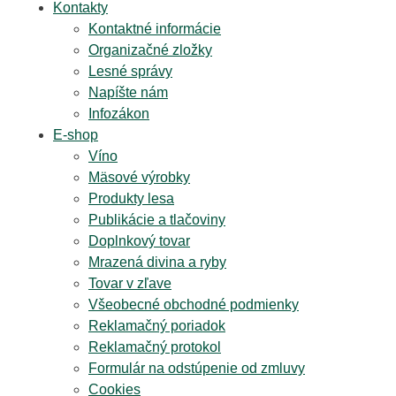
Kontakty
Kontaktné informácie
Organizačné zložky
Lesné správy
Napíšte nám
Infozákon
E-shop
Víno
Mäsové výrobky
Produkty lesa
Publikácie a tlačoviny
Doplnkový tovar
Mrazená divina a ryby
Tovar v zľave
Všeobecné obchodné podmienky
Reklamačný poriadok
Reklamačný protokol
Formulár na odstúpenie od zmluvy
Cookies