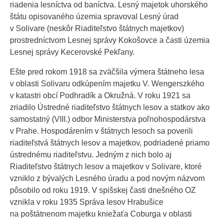
riadenia lesníctva od baníctva. Lesný majetok uhorského
štátu opisovaného územia spravoval Lesný úrad
v Solivare (neskôr Riaditeľstvo štátnych majetkov)
prostredníctvom Lesnej správy Kokošovce a časti územia
Lesnej správy Kecerovské Pekľany.
Ešte pred rokom 1918 sa zväčšila výmera štátneho lesa
v oblasti Solivaru odkúpením majetku V. Wengerszkého
v katastri obcí Podhradík a Okružná. V roku 1921 sa
zriadilo Ústredné riaditeľstvo štátnych lesov a statkov ako
samostatný (VIII.) odbor Ministerstva poľnohospodárstva
v Prahe. Hospodárením v štátnych lesoch sa poverili
riaditeľstvá štátnych lesov a majetkov, podriadené priamo
ústrednému riaditeľstvu. Jedným z nich bolo aj
Riaditeľstvo štátnych lesov a majetkov v Solivare, ktoré
vzniklo z bývalých Lesného úradu a pod novým názvom
pôsobilo od roku 1919. V spišskej časti dnešného OZ
vznikla v roku 1935 Správa lesov Hrabušice
na poštátnenom majetku kniežaťa Coburga v oblasti