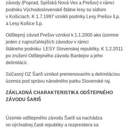
závody (Poprad, Spišská Nová Ves a Prešov) v rámci
podniku Východoslovenské štátne lesy so sídlom
v Košiciach. K 1.7.1997 vznikli podniky Lesy Prešov š.p.
a Lesy Košice š.p.
Odštepný závod Prešov vznikol k 1.1.2000 ako územne
jeden z najrozľahlejších závodov v rámci
štátneho podniku LESY Slovenskej republiky. K 1.2.2011
po zrušení Odštepného závodu Bardejov a jeho
delimitácii.
Súčasný OZ Šariš vznikol premenovaním a delimitáciou
územia pod správu národného parku Slovenské raj.
ZÁKLADNÁ CHARAKTERISTIKA ODŠTEPNÉHO
ZÁVODU ŠARIŠ
Územie odštepného závodu Šariš sa nachádza
vo východnej časti republiky a rozprestiera sa