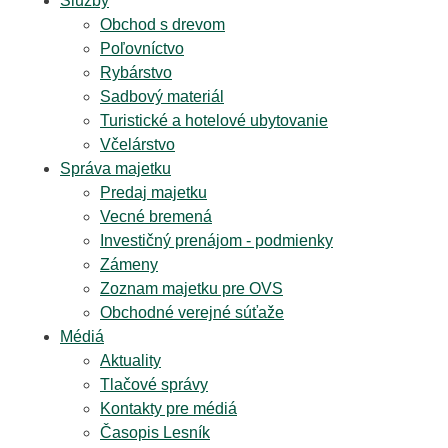
Služby
Obchod s drevom
Poľovníctvo
Rybárstvo
Sadbový materiál
Turistické a hotelové ubytovanie
Včelárstvo
Správa majetku
Predaj majetku
Vecné bremená
Investičný prenájom - podmienky
Zámeny
Zoznam majetku pre OVS
Obchodné verejné súťaže
Médiá
Aktuality
Tlačové správy
Kontakty pre médiá
Časopis Lesník