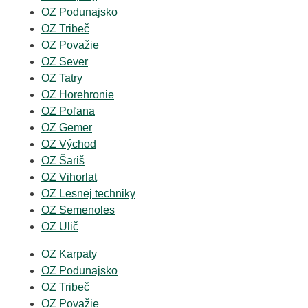
OZ Podunajsko
OZ Tribeč
OZ Považie
OZ Sever
OZ Tatry
OZ Horehronie
OZ Poľana
OZ Gemer
OZ Východ
OZ Šariš
OZ Vihorlat
OZ Lesnej techniky
OZ Semenoles
OZ Ulič
OZ Karpaty
OZ Podunajsko
OZ Tribeč
OZ Považie