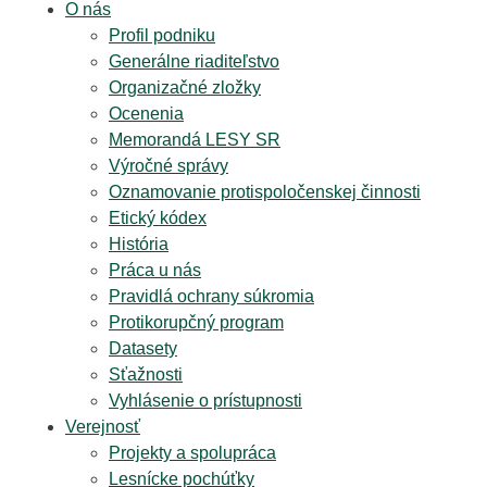
O nás
Profil podniku
Generálne riaditeľstvo
Organizačné zložky
Ocenenia
Memorandá LESY SR
Výročné správy
Oznamovanie protispoločenskej činnosti
Etický kódex
História
Práca u nás
Pravidlá ochrany súkromia
Protikorupčný program
Datasety
Sťažnosti
Vyhlásenie o prístupnosti
Verejnosť
Projekty a spolupráca
Lesnícke pochúťky