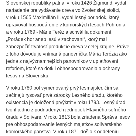
Slovenskej republiky patria, v roku 1426 Žigmund, vydal
nariadenie pre vydávanie dreva vo Zvolenskej stolici,
v roku 1565 Maximilián II. vydal lesný poriadok, ktorý
upravoval hospodárenie v komorských lesoch Pohronia
a v roku 1769 - Márie Terézia schválila dokument
„Porádek hor aneb lesú v zachovaní“, ktorý mal
zabezpečiť trvalosť produkcie dreva v celej krajine. Práve
z toho dôvodu je vnímaná panovníčka Mária Terézia ako
jedna z najvýznamnejších panovníkov v uplatňovaní
reforiem, ktoré sa dotkli obhospodarovania a ochrany
lesov na Slovensku.
V roku 1780 bol vymenovaný prvý lesmajster, čím sa
začínajú rysovať prvé zárodky Lesného úradu, ktorého
existencia je doložená prvýkrát v roku 1793. Lesný úrad
tvoril jednu z podriadených jednotiek Hlavného soľného
úradu v Solivare. V roku 1813 bola zriadená Správa lesov
pre obhospodarovanie lesných majetkov solivarského
komorského panstva. V roku 1871 došlo k oddeleniu