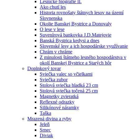
Lesnícke biografie II.
Ako chutí les
Historia rovnošaty štátnych lesov na území
Slovnenska
Okolie Banskej Bystrice a Donovaly
O lese v lese
Suvenírová bankovka J.D.Matejovie
Banská Bystrica kedysi a dnes
Slovenské lesy a ich hospodárske využívanie
Chrám v chráme
Z minulosti štátneho lesného hospodárstva v
okolí Banskej Bystrice a Starých hôr
Doplnkový tovar
Sviečka valec so včielkami
Sviečka zubor
Stolová sviečka hladká 23 cm
Stolová sviečka točená 25 cm
Magnetky zvieratká
Reflexné odrazky
Silikónové náramky
Taška
Mrazená divina a ryby
Jeleň
Srnec
Diviak