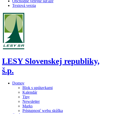
Obchodné verejné súťaže
Textová verzia
LESY Slovenskej republiky,
š.p.
Domov
Blok s upútavkami
Kalendár
Tipy
Newsletter
Marks
Prístupnosť webu skúška