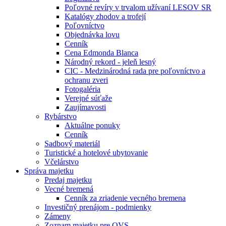
Poľovné revíry v trvalom užívaní LESOV SR
Katalógy zhodov a trofejí
Poľovníctvo
Objednávka lovu
Cenník
Cena Edmonda Blanca
Národný rekord - jeleň lesný
CIC - Medzinárodná rada pre poľovníctvo a
ochranu zveri
Fotogaléria
Verejné súťaže
Zaujímavosti
Rybárstvo
Aktuálne ponuky
Cenník
Sadbový materiál
Turistické a hotelové ubytovanie
Včelárstvo
Správa majetku
Predaj majetku
Vecné bremená
Cenník za zriadenie vecného bremena
Investičný prenájom - podmienky
Zámeny
Zoznam majetku pre OVS