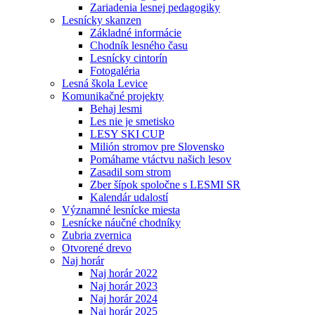
Zariadenia lesnej pedagogiky
Lesnícky skanzen
Základné informácie
Chodník lesného času
Lesnícky cintorín
Fotogaléria
Lesná škola Levice
Komunikačné projekty
Behaj lesmi
Les nie je smetisko
LESY SKI CUP
Milión stromov pre Slovensko
Pomáhame vtáctvu našich lesov
Zasadil som strom
Zber šípok spoločne s LESMI SR
Kalendár udalostí
Významné lesnícke miesta
Lesnícke náučné chodníky
Zubria zvernica
Otvorené drevo
Naj horár
Naj horár 2022
Naj horár 2023
Naj horár 2024
Naj horár 2025