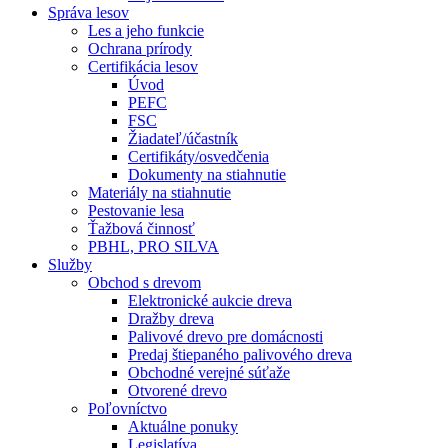
Správa lesov
Les a jeho funkcie
Ochrana prírody
Certifikácia lesov
Úvod
PEFC
FSC
Žiadateľ/účastník
Certifikáty/osvedčenia
Dokumenty na stiahnutie
Materiály na stiahnutie
Pestovanie lesa
Ťažbová činnosť
PBHL, PRO SILVA
Služby
Obchod s drevom
Elektronické aukcie dreva
Dražby dreva
Palivové drevo pre domácnosti
Predaj štiepaného palivového dreva
Obchodné verejné súťaže
Otvorené drevo
Poľovníctvo
Aktuálne ponuky
Legislatíva