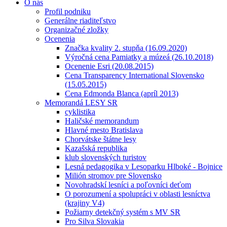
O nás
Profil podniku
Generálne riaditeľstvo
Organizačné zložky
Ocenenia
Značka kvality 2. stupňa (16.09.2020)
Výročná cena Pamiatky a múzeá (26.10.2018)
Ocenenie Esri (20.08.2015)
Cena Transparency International Slovensko
(15.05.2015)
Cena Edmonda Blanca (apríl 2013)
Memorandá LESY SR
cyklistika
Haličské memorandum
Hlavné mesto Bratislava
Chorvátske štátne lesy
Kazašská republika
klub slovenských turistov
Lesná pedagogika v Lesoparku Hlboké - Bojnice
Milión stromov pre Slovensko
Novohradskí lesníci a poľovníci deťom
O porozumení a spolupráci v oblasti lesníctva
(krajiny V4)
Požiarny detekčný systém s MV SR
Pro Silva Slovakia