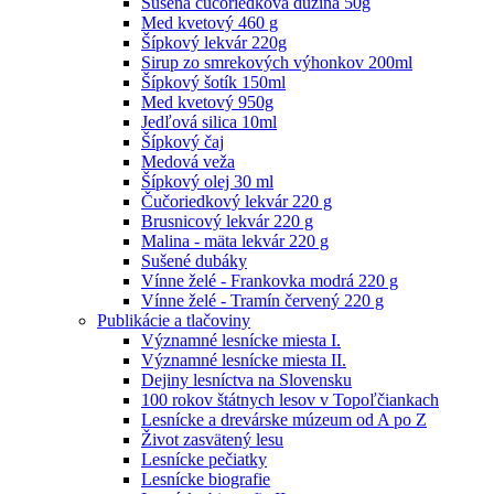
Sušená čučoriedková dužina 50g
Med kvetový 460 g
Šípkový lekvár 220g
Sirup zo smrekových výhonkov 200ml
Šípkový šotík 150ml
Med kvetový 950g
Jedľová silica 10ml
Šípkový čaj
Medová veža
Šípkový olej 30 ml
Čučoriedkový lekvár 220 g
Brusnicový lekvár 220 g
Malina - mäta lekvár 220 g
Sušené dubáky
Vínne želé - Frankovka modrá 220 g
Vínne želé - Tramín červený 220 g
Publikácie a tlačoviny
Významné lesnícke miesta I.
Významné lesnícke miesta II.
Dejiny lesníctva na Slovensku
100 rokov štátnych lesov v Topoľčiankach
Lesnícke a drevárske múzeum od A po Z
Život zasvätený lesu
Lesnícke pečiatky
Lesnícke biografie