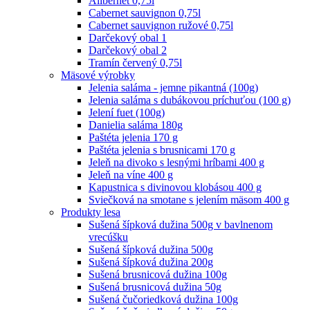
Alibernet 0,75l
Cabernet sauvignon 0,75l
Cabernet sauvignon ružové 0,75l
Darčekový obal 1
Darčekový obal 2
Tramín červený 0,75l
Mäsové výrobky
Jelenia saláma - jemne pikantná (100g)
Jelenia saláma s dubákovou príchuťou (100 g)
Jelení fuet (100g)
Danielia saláma 180g
Paštéta jelenia 170 g
Paštéta jelenia s brusnicami 170 g
Jeleň na divoko s lesnými hríbami 400 g
Jeleň na víne 400 g
Kapustnica s divinovou klobásou 400 g
Sviečková na smotane s jelením mäsom 400 g
Produkty lesa
Sušená šípková dužina 500g v bavlnenom
vrecúšku
Sušená šípková dužina 500g
Sušená šípková dužina 200g
Sušená brusnicová dužina 100g
Sušená brusnicová dužina 50g
Sušená čučoriedková dužina 100g