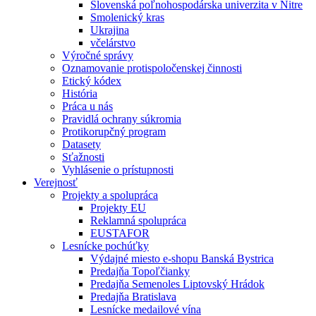
Slovenská poľnohospodárska univerzita v Nitre
Smolenický kras
Ukrajina
včelárstvo
Výročné správy
Oznamovanie protispoločenskej činnosti
Etický kódex
História
Práca u nás
Pravidlá ochrany súkromia
Protikorupčný program
Datasety
Sťažnosti
Vyhlásenie o prístupnosti
Verejnosť
Projekty a spolupráca
Projekty EU
Reklamná spolupráca
EUSTAFOR
Lesnícke pochúťky
Výdajné miesto e-shopu Banská Bystrica
Predajňa Topoľčianky
Predajňa Semenoles Liptovský Hrádok
Predajňa Bratislava
Lesnícke medailové vína