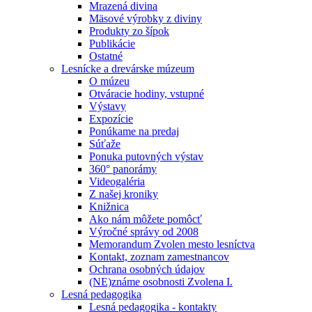
Mrazená divina
Mäsové výrobky z diviny
Produkty zo šípok
Publikácie
Ostatné
Lesnícke a drevárske múzeum
O múzeu
Otváracie hodiny, vstupné
Výstavy
Expozície
Ponúkame na predaj
Súťaže
Ponuka putovných výstav
360° panorámy
Videogaléria
Z našej kroniky
Knižnica
Ako nám môžete pomôcť
Výročné správy od 2008
Memorandum Zvolen mesto lesníctva
Kontakt, zoznam zamestnancov
Ochrana osobných údajov
(NE)známe osobnosti Zvolena I.
Lesná pedagogika
Lesná pedagogika - kontakty