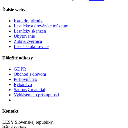
Ďalšie weby
Kam do prírody
Lesnícke a drevárske múzeum
Lesnícky skanzen
Ubytovanie
Zubria zvernica
Lesná škola Levice
Dôležité odkazy
GDPR
Obchod s drevom
PoĽovníctvo
Rybárstvo
Sadbový materiál
Vyhlásenie o prístupnosti
Kontakt
LESY Slovenskej republiky,
štátny podnik