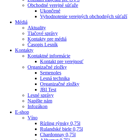
Obchodné verejné súťaže
Ukončené
Vyhodnotenie verejných obchodných súťaží
Médiá
Aktuality
Tlačové správy
Kontakty pre médiá
Časopis Lesník
Kontakty
Kontaktné informácie
Kontakt pre verejnosť
Organizačné zložky
Semenoles
Lesná technika
Organizačné zložky
JBI Test
Lesné správy
Napíšte nám
Infozákon
E-shop
Víno
Rízling rýnsky 0,75l
Rulandské biele 0,75l
Chardonnay 0,75l