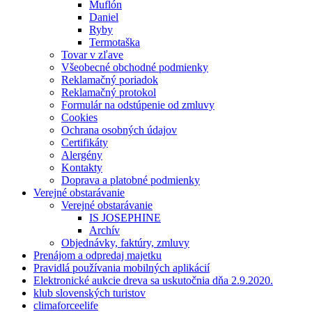
Muflón
Daniel
Ryby
Termotaška
Tovar v zľave
Všeobecné obchodné podmienky
Reklamačný poriadok
Reklamačný protokol
Formulár na odstúpenie od zmluvy
Cookies
Ochrana osobných údajov
Certifikáty
Alergény
Kontakty
Doprava a platobné podmienky
Verejné obstarávanie
Verejné obstarávanie
IS JOSEPHINE
Archív
Objednávky, faktúry, zmluvy
Prenájom a odpredaj majetku
Pravidlá používania mobilných aplikácií
Elektronické aukcie dreva sa uskutočnia dňa 2.9.2020.
klub slovenských turistov
climaforceelife