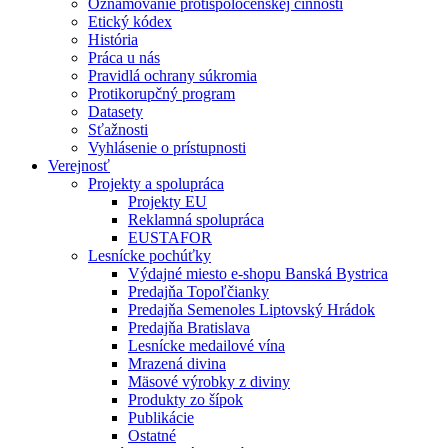
Oznamovanie protispoločenskej činnosti
Etický kódex
História
Práca u nás
Pravidlá ochrany súkromia
Protikorupčný program
Datasety
Sťažnosti
Vyhlásenie o prístupnosti
Verejnosť
Projekty a spolupráca
Projekty EU
Reklamná spolupráca
EUSTAFOR
Lesnícke pochúťky
Výdajné miesto e-shopu Banská Bystrica
Predajňa Topoľčianky
Predajňa Semenoles Liptovský Hrádok
Predajňa Bratislava
Lesnícke medailové vína
Mrazená divina
Mäsové výrobky z diviny
Produkty zo šípok
Publikácie
Ostatné