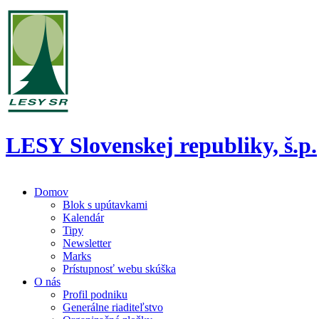
LESY Slovenskej republiky, š.p.
Domov
Blok s upútavkami
Kalendár
Tipy
Newsletter
Marks
Prístupnosť webu skúška
O nás
Profil podniku
Generálne riaditeľstvo