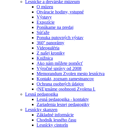
Lesnícke a drevárske múzeum
O múzeu
Otváracie hodiny, vstupné
Výstavy
Expozície
Ponúkame na predaj
Súťaže
Ponuka putovných výstav
360° panorámy
Videogaléria
Z našej kroniky
Knižnica
Ako nám môžete pomôcť
Výročné správy od 2008
Memorandum Zvolen mesto lesníctva
Kontakt, zoznam zamestnancov
Ochrana osobných údajov
(NE)známe osobnosti Zvolena I.
Lesná pedagogika
Lesná pedagogika - kontakty
Zariadenia lesnej pedagogiky
Lesnícky skanzen
Základné informácie
Chodník lesného času
Lesnícky cintorín