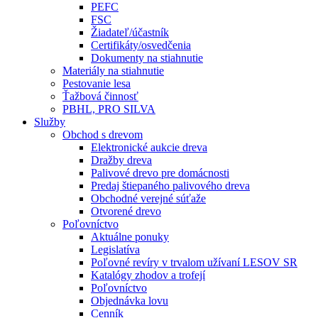
PEFC
FSC
Žiadateľ/účastník
Certifikáty/osvedčenia
Dokumenty na stiahnutie
Materiály na stiahnutie
Pestovanie lesa
Ťažbová činnosť
PBHL, PRO SILVA
Služby
Obchod s drevom
Elektronické aukcie dreva
Dražby dreva
Palivové drevo pre domácnosti
Predaj štiepaného palivového dreva
Obchodné verejné súťaže
Otvorené drevo
Poľovníctvo
Aktuálne ponuky
Legislatíva
Poľovné revíry v trvalom užívaní LESOV SR
Katalógy zhodov a trofejí
Poľovníctvo
Objednávka lovu
Cenník