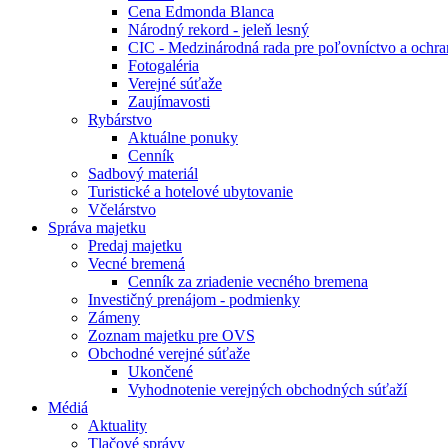
Cena Edmonda Blanca
Národný rekord - jeleň lesný
CIC - Medzinárodná rada pre poľovníctvo a ochra
Fotogaléria
Verejné súťaže
Zaujímavosti
Rybárstvo
Aktuálne ponuky
Cenník
Sadbový materiál
Turistické a hotelové ubytovanie
Včelárstvo
Správa majetku
Predaj majetku
Vecné bremená
Cenník za zriadenie vecného bremena
Investičný prenájom - podmienky
Zámeny
Zoznam majetku pre OVS
Obchodné verejné súťaže
Ukončené
Vyhodnotenie verejných obchodných súťaží
Médiá
Aktuality
Tlačové správy