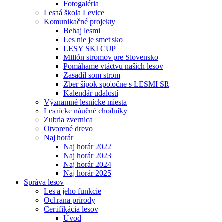
Fotogaléria
Lesná škola Levice
Komunikačné projekty
Behaj lesmi
Les nie je smetisko
LESY SKI CUP
Milión stromov pre Slovensko
Pomáhame vtáctvu našich lesov
Zasadil som strom
Zber šípok spoločne s LESMI SR
Kalendár udalostí
Významné lesnícke miesta
Lesnícke náučné chodníky
Zubria zvernica
Otvorené drevo
Naj horár
Naj horár 2022
Naj horár 2023
Naj horár 2024
Naj horár 2025
Správa lesov
Les a jeho funkcie
Ochrana prírody
Certifikácia lesov
Úvod