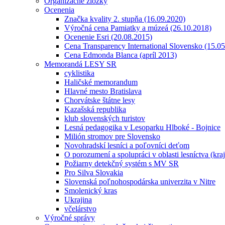
Organizačné zložky
Ocenenia
Značka kvality 2. stupňa (16.09.2020)
Výročná cena Pamiatky a múzeá (26.10.2018)
Ocenenie Esri (20.08.2015)
Cena Transparency International Slovensko (15.0
Cena Edmonda Blanca (apríl 2013)
Memorandá LESY SR
cyklistika
Haličské memorandum
Hlavné mesto Bratislava
Chorvátske štátne lesy
Kazašská republika
klub slovenských turistov
Lesná pedagogika v Lesoparku Hlboké - Bojnice
Milión stromov pre Slovensko
Novohradskí lesníci a poľovníci deťom
O porozumení a spolupráci v oblasti lesníctva (kra
Požiarny detekčný systém s MV SR
Pro Silva Slovakia
Slovenská poľnohospodárska univerzita v Nitre
Smolenický kras
Ukrajina
včelárstvo
Výročné správy