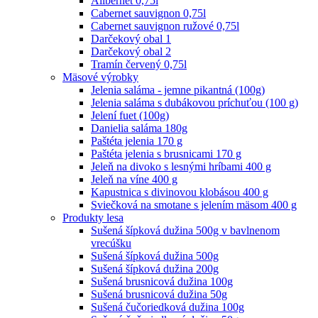
Alibernet 0,75l
Cabernet sauvignon 0,75l
Cabernet sauvignon ružové 0,75l
Darčekový obal 1
Darčekový obal 2
Tramín červený 0,75l
Mäsové výrobky
Jelenia saláma - jemne pikantná (100g)
Jelenia saláma s dubákovou príchuťou (100 g)
Jelení fuet (100g)
Danielia saláma 180g
Paštéta jelenia 170 g
Paštéta jelenia s brusnicami 170 g
Jeleň na divoko s lesnými hríbami 400 g
Jeleň na víne 400 g
Kapustnica s divinovou klobásou 400 g
Sviečková na smotane s jelením mäsom 400 g
Produkty lesa
Sušená šípková dužina 500g v bavlnenom
vrecúšku
Sušená šípková dužina 500g
Sušená šípková dužina 200g
Sušená brusnicová dužina 100g
Sušená brusnicová dužina 50g
Sušená čučoriedková dužina 100g