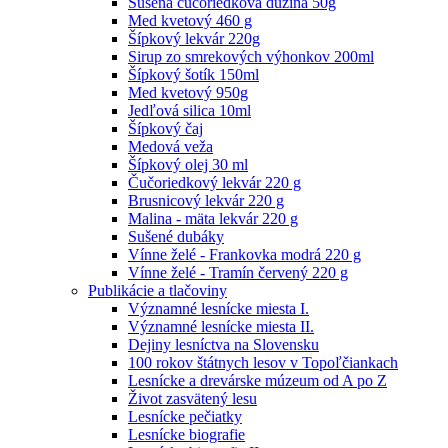
Sušená čučoriedková dužina 50g
Med kvetový 460 g
Šípkový lekvár 220g
Sirup zo smrekových výhonkov 200ml
Šípkový šotík 150ml
Med kvetový 950g
Jedľová silica 10ml
Šípkový čaj
Medová veža
Šípkový olej 30 ml
Čučoriedkový lekvár 220 g
Brusnicový lekvár 220 g
Malina - mäta lekvár 220 g
Sušené dubáky
Vínne želé - Frankovka modrá 220 g
Vínne želé - Tramín červený 220 g
Publikácie a tlačoviny
Významné lesnícke miesta I.
Významné lesnícke miesta II.
Dejiny lesníctva na Slovensku
100 rokov štátnych lesov v Topoľčiankach
Lesnícke a drevárske múzeum od A po Z
Život zasvätený lesu
Lesnícke pečiatky
Lesnícke biografie