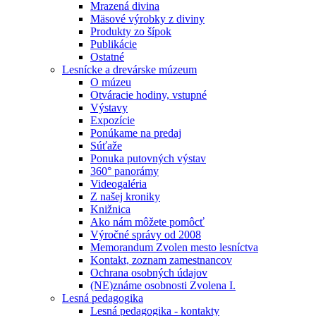
Mrazená divina
Mäsové výrobky z diviny
Produkty zo šípok
Publikácie
Ostatné
Lesnícke a drevárske múzeum
O múzeu
Otváracie hodiny, vstupné
Výstavy
Expozície
Ponúkame na predaj
Súťaže
Ponuka putovných výstav
360° panorámy
Videogaléria
Z našej kroniky
Knižnica
Ako nám môžete pomôcť
Výročné správy od 2008
Memorandum Zvolen mesto lesníctva
Kontakt, zoznam zamestnancov
Ochrana osobných údajov
(NE)známe osobnosti Zvolena I.
Lesná pedagogika
Lesná pedagogika - kontakty