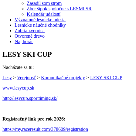
Zasadil som strom
Zber šípok spoločne s LESMI SR
Kalendár udalostí
Významné lesnícke miesta
Lesnícke náučné chodníky
Zubria zvernica
Otvorené drevo
Naj horár
LESY SKI CUP
Nacházate sa tu:
Lesy
>
Verejnosť
>
Komunikačné projekty
>
LESY SKI CUP
www.lesycup.sk
http://lesycup.sporttiming.sk/
Registračný link pre rok 2026:
https://my.raceresult.com/378609/registration