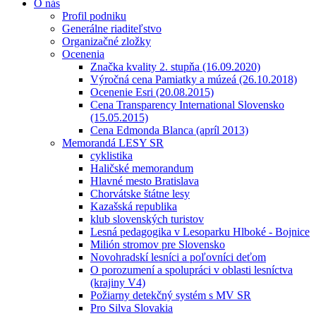
O nás
Profil podniku
Generálne riaditeľstvo
Organizačné zložky
Ocenenia
Značka kvality 2. stupňa (16.09.2020)
Výročná cena Pamiatky a múzeá (26.10.2018)
Ocenenie Esri (20.08.2015)
Cena Transparency International Slovensko
(15.05.2015)
Cena Edmonda Blanca (apríl 2013)
Memorandá LESY SR
cyklistika
Haličské memorandum
Hlavné mesto Bratislava
Chorvátske štátne lesy
Kazašská republika
klub slovenských turistov
Lesná pedagogika v Lesoparku Hlboké - Bojnice
Milión stromov pre Slovensko
Novohradskí lesníci a poľovníci deťom
O porozumení a spolupráci v oblasti lesníctva
(krajiny V4)
Požiarny detekčný systém s MV SR
Pro Silva Slovakia