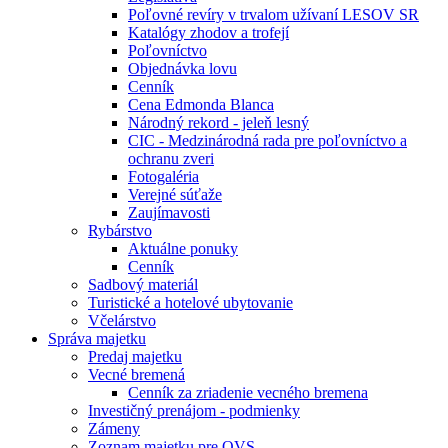
Poľovné revíry v trvalom užívaní LESOV SR
Katalógy zhodov a trofejí
Poľovníctvo
Objednávka lovu
Cenník
Cena Edmonda Blanca
Národný rekord - jeleň lesný
CIC - Medzinárodná rada pre poľovníctvo a
ochranu zveri
Fotogaléria
Verejné súťaže
Zaujímavosti
Rybárstvo
Aktuálne ponuky
Cenník
Sadbový materiál
Turistické a hotelové ubytovanie
Včelárstvo
Správa majetku
Predaj majetku
Vecné bremená
Cenník za zriadenie vecného bremena
Investičný prenájom - podmienky
Zámeny
Zoznam majetku pre OVS