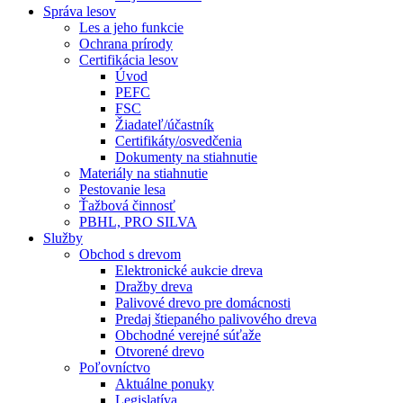
Správa lesov
Les a jeho funkcie
Ochrana prírody
Certifikácia lesov
Úvod
PEFC
FSC
Žiadateľ/účastník
Certifikáty/osvedčenia
Dokumenty na stiahnutie
Materiály na stiahnutie
Pestovanie lesa
Ťažbová činnosť
PBHL, PRO SILVA
Služby
Obchod s drevom
Elektronické aukcie dreva
Dražby dreva
Palivové drevo pre domácnosti
Predaj štiepaného palivového dreva
Obchodné verejné súťaže
Otvorené drevo
Poľovníctvo
Aktuálne ponuky
Legislatíva