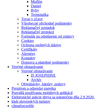
Muflón
Daniel
Ryby
Termotaška
Tovar v zľave
Všeobecné obchodné podmienky
Reklamačný poriadok
Reklamačný protokol
Formulár na odstúpenie od zmluvy
Cookies
Ochrana osobných údajov
Certifikáty
Alergény
Kontakty
Doprava a platobné podmienky
Verejné obstarávanie
Verejné obstarávanie
IS JOSEPHINE
Archív
Objednávky, faktúry, zmluvy
Prenájom a odpredaj majetku
Pravidlá používania mobilných aplikácií
Elektronické aukcie dreva sa uskutočnia dňa 2.9.2020.
klub slovenských turistov
climaforceelife