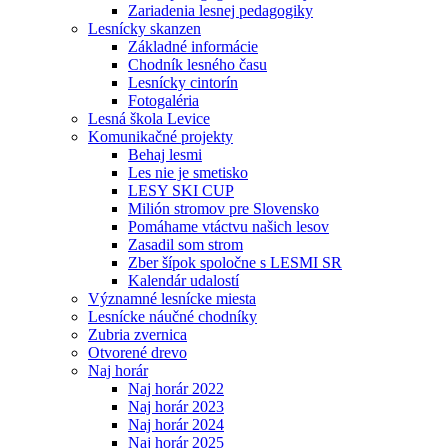
Zariadenia lesnej pedagogiky
Lesnícky skanzen
Základné informácie
Chodník lesného času
Lesnícky cintorín
Fotogaléria
Lesná škola Levice
Komunikačné projekty
Behaj lesmi
Les nie je smetisko
LESY SKI CUP
Milión stromov pre Slovensko
Pomáhame vtáctvu našich lesov
Zasadil som strom
Zber šípok spoločne s LESMI SR
Kalendár udalostí
Významné lesnícke miesta
Lesnícke náučné chodníky
Zubria zvernica
Otvorené drevo
Naj horár
Naj horár 2022
Naj horár 2023
Naj horár 2024
Naj horár 2025