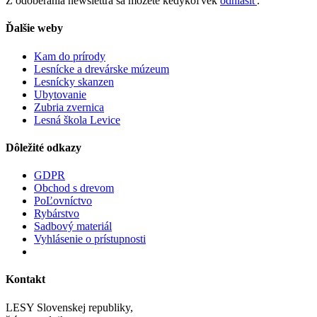
Z odoberania newslettra sa môžete kedykoľvek
odhlásiť
.
Ďalšie weby
Kam do prírody
Lesnícke a drevárske múzeum
Lesnícky skanzen
Ubytovanie
Zubria zvernica
Lesná škola Levice
Dôležité odkazy
GDPR
Obchod s drevom
PoĽovníctvo
Rybárstvo
Sadbový materiál
Vyhlásenie o prístupnosti
Kontakt
LESY Slovenskej republiky,