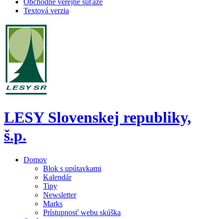
Obchodné verejné súťaže
Textová verzia
LESY Slovenskej republiky,
š.p.
Domov
Blok s upútavkami
Kalendár
Tipy
Newsletter
Marks
Prístupnosť webu skúška