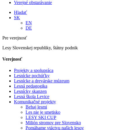
Verejné obstarávanie
Hladať
SK
EN
DE
Pre verejnosť
Lesy Slovenskej republiky, štátny podnik
Verejnosť
Projekty a spolupráca
Lesnícke pochúťky
Lesnícke a drevárske múzeum
Lesná pedagogika
Lesnícky skanzen
Lesná škola Levice
Komunikačné projekty
Behaj lesmi
Les nie je smetisko
LESY SKI CUP
Milión stromov pre Slovensko
Pomáhame vtáctvu našich lesov