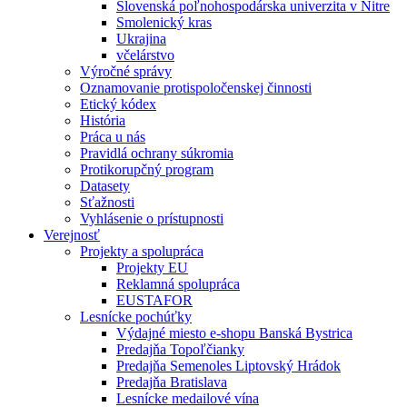
Slovenská poľnohospodárska univerzita v Nitre
Smolenický kras
Ukrajina
včelárstvo
Výročné správy
Oznamovanie protispoločenskej činnosti
Etický kódex
História
Práca u nás
Pravidlá ochrany súkromia
Protikorupčný program
Datasety
Sťažnosti
Vyhlásenie o prístupnosti
Verejnosť
Projekty a spolupráca
Projekty EU
Reklamná spolupráca
EUSTAFOR
Lesnícke pochúťky
Výdajné miesto e-shopu Banská Bystrica
Predajňa Topoľčianky
Predajňa Semenoles Liptovský Hrádok
Predajňa Bratislava
Lesnícke medailové vína