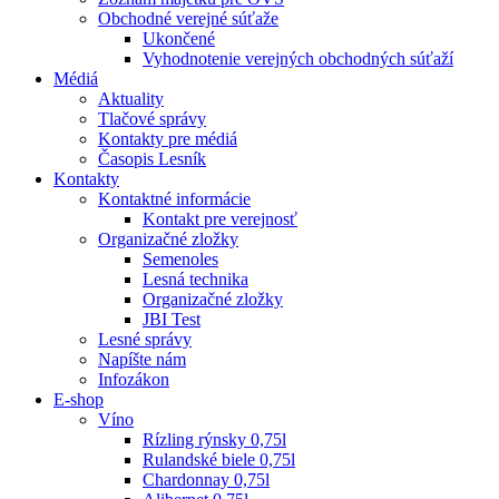
Obchodné verejné súťaže
Ukončené
Vyhodnotenie verejných obchodných súťaží
Médiá
Aktuality
Tlačové správy
Kontakty pre médiá
Časopis Lesník
Kontakty
Kontaktné informácie
Kontakt pre verejnosť
Organizačné zložky
Semenoles
Lesná technika
Organizačné zložky
JBI Test
Lesné správy
Napíšte nám
Infozákon
E-shop
Víno
Rízling rýnsky 0,75l
Rulandské biele 0,75l
Chardonnay 0,75l