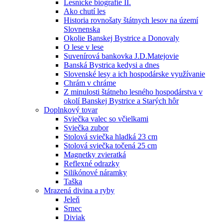
Lesnícke biografie II.
Ako chutí les
Historia rovnošaty štátnych lesov na území
Slovnenska
Okolie Banskej Bystrice a Donovaly
O lese v lese
Suvenírová bankovka J.D.Matejovie
Banská Bystrica kedysi a dnes
Slovenské lesy a ich hospodárske využívanie
Chrám v chráme
Z minulosti štátneho lesného hospodárstva v
okolí Banskej Bystrice a Starých hôr
Doplnkový tovar
Sviečka valec so včielkami
Sviečka zubor
Stolová sviečka hladká 23 cm
Stolová sviečka točená 25 cm
Magnetky zvieratká
Reflexné odrazky
Silikónové náramky
Taška
Mrazená divina a ryby
Jeleň
Srnec
Diviak