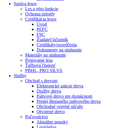
Správa lesov
Les a jeho funkcie
Ochrana prírody
Certifikácia lesov
Úvod
PEFC
FSC
Žiadateľ/účastník
Certifikáty/osvedčenia
Dokumenty na stiahnutie
Materiály na stiahnutie
Pestovanie lesa
Ťažbová činnosť
PBHL, PRO SILVA
Služby
Obchod s drevom
Elektronické aukcie dreva
Dražby dreva
Palivové drevo pre domácnosti
Predaj štiepaného palivového dreva
Obchodné verejné súťaže
Otvorené drevo
Poľovníctvo
Aktuálne ponuky
Legislatíva