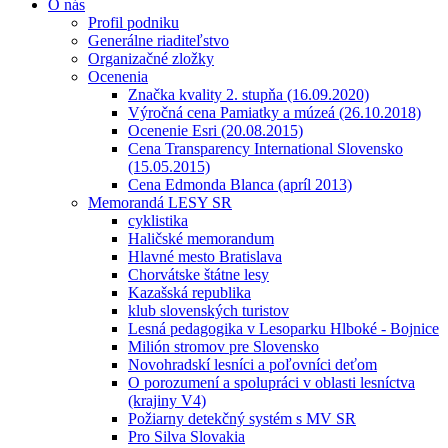
O nás
Profil podniku
Generálne riaditeľstvo
Organizačné zložky
Ocenenia
Značka kvality 2. stupňa (16.09.2020)
Výročná cena Pamiatky a múzeá (26.10.2018)
Ocenenie Esri (20.08.2015)
Cena Transparency International Slovensko
(15.05.2015)
Cena Edmonda Blanca (apríl 2013)
Memorandá LESY SR
cyklistika
Haličské memorandum
Hlavné mesto Bratislava
Chorvátske štátne lesy
Kazašská republika
klub slovenských turistov
Lesná pedagogika v Lesoparku Hlboké - Bojnice
Milión stromov pre Slovensko
Novohradskí lesníci a poľovníci deťom
O porozumení a spolupráci v oblasti lesníctva
(krajiny V4)
Požiarny detekčný systém s MV SR
Pro Silva Slovakia