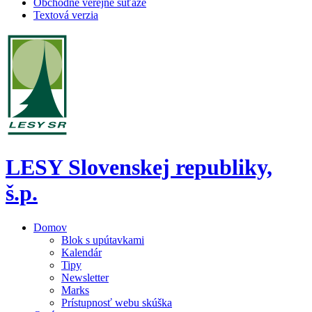
Obchodné verejné súťaže
Textová verzia
LESY Slovenskej republiky,
š.p.
Domov
Blok s upútavkami
Kalendár
Tipy
Newsletter
Marks
Prístupnosť webu skúška