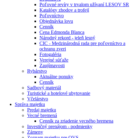
Poľovné revíry v trvalom užívaní LESOV SR
Katalógy zhodov a trofejí
Poľovníctvo
Objednávka lovu
Cenník
Cena Edmonda Blanca
Národný rekord - jeleň lesný
CIC - Medzinárodná rada pre poľovníctvo a
ochranu zveri
Fotogaléria
Verejné súťaže
Zaujímavosti
Rybárstvo
Aktuálne ponuky
Cenník
Sadbový materiál
Turistické a hotelové ubytovanie
Včelárstvo
Správa majetku
Predaj majetku
Vecné bremená
Cenník za zriadenie vecného bremena
Investičný prenájom - podmienky
Zámeny
Zoznam majetku pre OVS