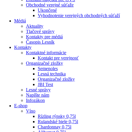
Obchodné verejné súťaže
Ukončené
Vyhodnotenie verejných obchodných súťaží
Médiá
Aktuality
Tlačové správy
Kontakty pre médiá
Časopis Lesník
Kontakty
Kontaktné informácie
Kontakt pre verejnosť
Organizačné zložky
Semenoles
Lesná technika
Organizačné zložky
JBI Test
Lesné správy
Napíšte nám
Infozákon
E-shop
Víno
Rízling rýnsky 0,75l
Rulandské biele 0,75l
Chardonnay 0,75l