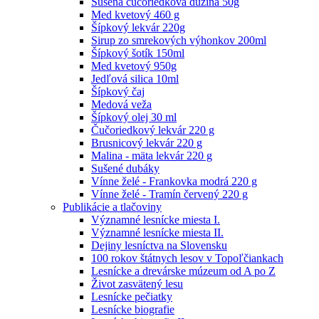
Sušená čučoriedková dužina 50g
Med kvetový 460 g
Šípkový lekvár 220g
Sirup zo smrekových výhonkov 200ml
Šípkový šotík 150ml
Med kvetový 950g
Jedľová silica 10ml
Šípkový čaj
Medová veža
Šípkový olej 30 ml
Čučoriedkový lekvár 220 g
Brusnicový lekvár 220 g
Malina - mäta lekvár 220 g
Sušené dubáky
Vínne želé - Frankovka modrá 220 g
Vínne želé - Tramín červený 220 g
Publikácie a tlačoviny
Významné lesnícke miesta I.
Významné lesnícke miesta II.
Dejiny lesníctva na Slovensku
100 rokov štátnych lesov v Topoľčiankach
Lesnícke a drevárske múzeum od A po Z
Život zasvätený lesu
Lesnícke pečiatky
Lesnícke biografie