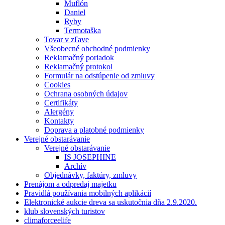
Muflón
Daniel
Ryby
Termotaška
Tovar v zľave
Všeobecné obchodné podmienky
Reklamačný poriadok
Reklamačný protokol
Formulár na odstúpenie od zmluvy
Cookies
Ochrana osobných údajov
Certifikáty
Alergény
Kontakty
Doprava a platobné podmienky
Verejné obstarávanie
Verejné obstarávanie
IS JOSEPHINE
Archív
Objednávky, faktúry, zmluvy
Prenájom a odpredaj majetku
Pravidlá používania mobilných aplikácií
Elektronické aukcie dreva sa uskutočnia dňa 2.9.2020.
klub slovenských turistov
climaforceelife