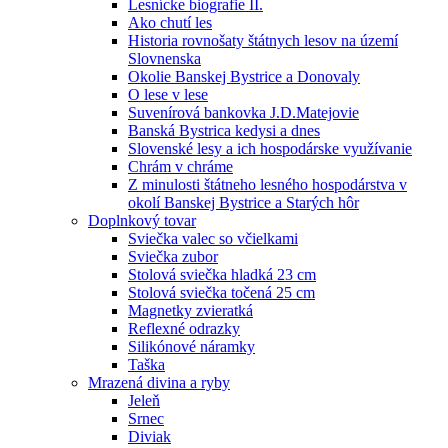
Lesnícke biografie II.
Ako chutí les
Historia rovnošaty štátnych lesov na území
Slovnenska
Okolie Banskej Bystrice a Donovaly
O lese v lese
Suvenírová bankovka J.D.Matejovie
Banská Bystrica kedysi a dnes
Slovenské lesy a ich hospodárske využívanie
Chrám v chráme
Z minulosti štátneho lesného hospodárstva v
okolí Banskej Bystrice a Starých hôr
Doplnkový tovar
Sviečka valec so včielkami
Sviečka zubor
Stolová sviečka hladká 23 cm
Stolová sviečka točená 25 cm
Magnetky zvieratká
Reflexné odrazky
Silikónové náramky
Taška
Mrazená divina a ryby
Jeleň
Srnec
Diviak