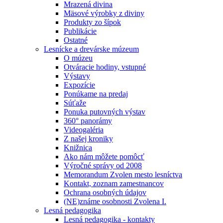
Mrazená divina
Mäsové výrobky z diviny
Produkty zo šípok
Publikácie
Ostatné
Lesnícke a drevárske múzeum
O múzeu
Otváracie hodiny, vstupné
Výstavy
Expozície
Ponúkame na predaj
Súťaže
Ponuka putovných výstav
360° panorámy
Videogaléria
Z našej kroniky
Knižnica
Ako nám môžete pomôcť
Výročné správy od 2008
Memorandum Zvolen mesto lesníctva
Kontakt, zoznam zamestnancov
Ochrana osobných údajov
(NE)známe osobnosti Zvolena I.
Lesná pedagogika
Lesná pedagogika - kontakty