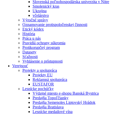
Slovenská poľnohospodárska univerzita v Nitre
Smolenický kras
Ukrajina
včelárstvo
Výročné správy
Oznamovanie protispoločenskej činnosti
Etický kódex
História
Práca u nás
Pravidlá ochrany súkromia
Protikorupčný program
Datasety
Sťažnosti
Vyhlásenie o prístupnosti
Verejnosť
Projekty a spolupráca
Projekty EU
Reklamná spolupráca
EUSTAFOR
Lesnícke pochúťky
Výdajné miesto e-shopu Banská Bystrica
Predajňa Topoľčianky
Predajňa Semenoles Liptovský Hrádok
Predajňa Bratislava
Lesnícke medailové vína