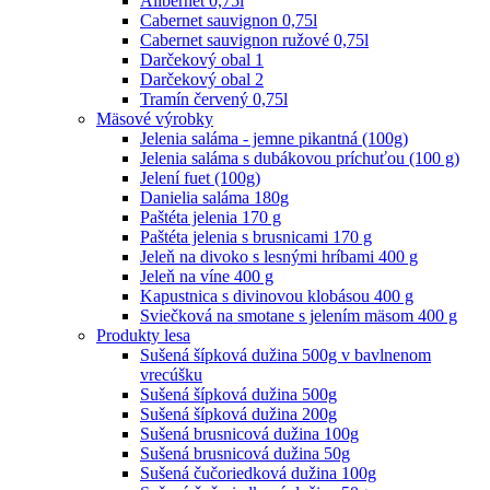
Alibernet 0,75l
Cabernet sauvignon 0,75l
Cabernet sauvignon ružové 0,75l
Darčekový obal 1
Darčekový obal 2
Tramín červený 0,75l
Mäsové výrobky
Jelenia saláma - jemne pikantná (100g)
Jelenia saláma s dubákovou príchuťou (100 g)
Jelení fuet (100g)
Danielia saláma 180g
Paštéta jelenia 170 g
Paštéta jelenia s brusnicami 170 g
Jeleň na divoko s lesnými hríbami 400 g
Jeleň na víne 400 g
Kapustnica s divinovou klobásou 400 g
Sviečková na smotane s jelením mäsom 400 g
Produkty lesa
Sušená šípková dužina 500g v bavlnenom
vrecúšku
Sušená šípková dužina 500g
Sušená šípková dužina 200g
Sušená brusnicová dužina 100g
Sušená brusnicová dužina 50g
Sušená čučoriedková dužina 100g