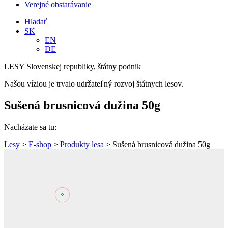
Verejné obstarávanie
Hladať
SK
EN
DE
LESY Slovenskej republiky, štátny podnik
Našou víziou je trvalo udržateľný rozvoj štátnych lesov.
Sušená brusnicová dužina 50g
Nacházate sa tu:
Lesy
>
E-shop
>
Produkty lesa
> Sušená brusnicová dužina 50g