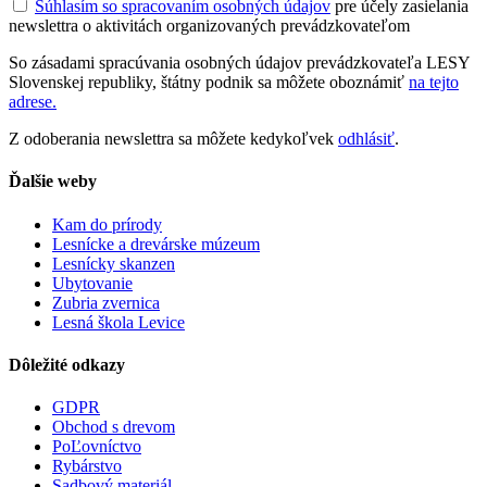
Súhlasím so spracovaním osobných údajov
pre účely zasielania
newslettra o aktivitách organizovaných prevádzkovateľom
So zásadami spracúvania osobných údajov prevádzkovateľa LESY
Slovenskej republiky, štátny podnik sa môžete oboznámiť
na tejto
adrese.
Z odoberania newslettra sa môžete kedykoľvek
odhlásiť
.
Ďalšie weby
Kam do prírody
Lesnícke a drevárske múzeum
Lesnícky skanzen
Ubytovanie
Zubria zvernica
Lesná škola Levice
Dôležité odkazy
GDPR
Obchod s drevom
PoĽovníctvo
Rybárstvo
Sadbový materiál