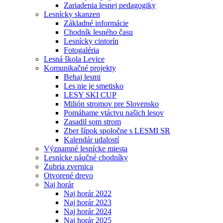
Zariadenia lesnej pedagogiky
Lesnícky skanzen
Základné informácie
Chodník lesného času
Lesnícky cintorín
Fotogaléria
Lesná škola Levice
Komunikačné projekty
Behaj lesmi
Les nie je smetisko
LESY SKI CUP
Milión stromov pre Slovensko
Pomáhame vtáctvu našich lesov
Zasadil som strom
Zber šípok spoločne s LESMI SR
Kalendár udalostí
Významné lesnícke miesta
Lesnícke náučné chodníky
Zubria zvernica
Otvorené drevo
Naj horár
Naj horár 2022
Naj horár 2023
Naj horár 2024
Naj horár 2025