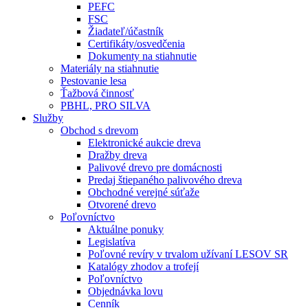
PEFC
FSC
Žiadateľ/účastník
Certifikáty/osvedčenia
Dokumenty na stiahnutie
Materiály na stiahnutie
Pestovanie lesa
Ťažbová činnosť
PBHL, PRO SILVA
Služby
Obchod s drevom
Elektronické aukcie dreva
Dražby dreva
Palivové drevo pre domácnosti
Predaj štiepaného palivového dreva
Obchodné verejné súťaže
Otvorené drevo
Poľovníctvo
Aktuálne ponuky
Legislatíva
Poľovné revíry v trvalom užívaní LESOV SR
Katalógy zhodov a trofejí
Poľovníctvo
Objednávka lovu
Cenník