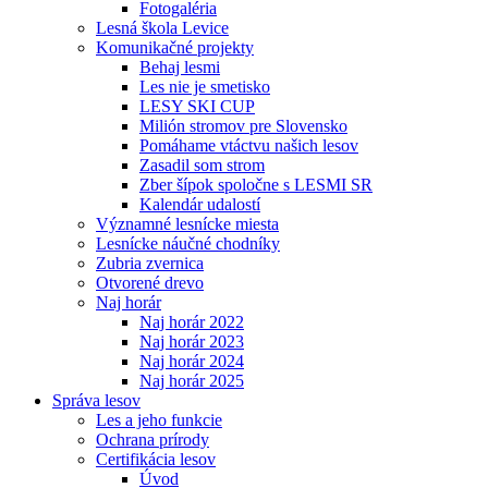
Fotogaléria
Lesná škola Levice
Komunikačné projekty
Behaj lesmi
Les nie je smetisko
LESY SKI CUP
Milión stromov pre Slovensko
Pomáhame vtáctvu našich lesov
Zasadil som strom
Zber šípok spoločne s LESMI SR
Kalendár udalostí
Významné lesnícke miesta
Lesnícke náučné chodníky
Zubria zvernica
Otvorené drevo
Naj horár
Naj horár 2022
Naj horár 2023
Naj horár 2024
Naj horár 2025
Správa lesov
Les a jeho funkcie
Ochrana prírody
Certifikácia lesov
Úvod