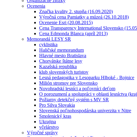
Organizačné zložky
Ocenenia
Značka kvality 2. stupňa (16.09.2020)
Výročná cena Pamiatky a múzeá (26.10.2018)
Ocenenie Esri (20.08.2015)
Cena Transparency International Slovensko (15.0
Cena Edmonda Blanca (apríl 2013)
Memorandá LESY SR
cyklistika
Haličské memorandum
Hlavné mesto Bratislava
Chorvátske štátne lesy
Kazašská republika
klub slovenských turistov
Lesná pedagogika v Lesoparku Hlboké - Bojnice
Milión stromov pre Slovensko
Novohradskí lesníci a poľovníci deťom
O porozumení a spolupráci v oblasti lesníctva (kra
Požiarny detekčný systém s MV SR
Pro Silva Slovakia
Slovenská poľnohospodárska univerzita v Nitre
Smolenický kras
Ukrajina
včelárstvo
Výročné správy