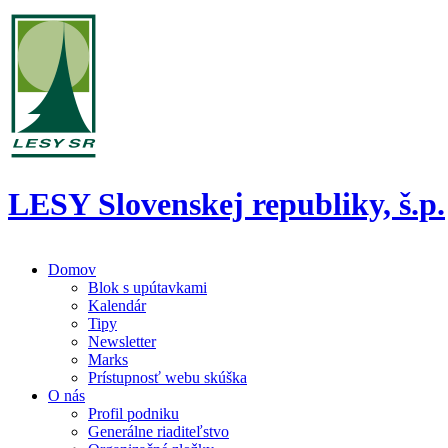
LESY Slovenskej republiky, š.p.
Domov
Blok s upútavkami
Kalendár
Tipy
Newsletter
Marks
Prístupnosť webu skúška
O nás
Profil podniku
Generálne riaditeľstvo