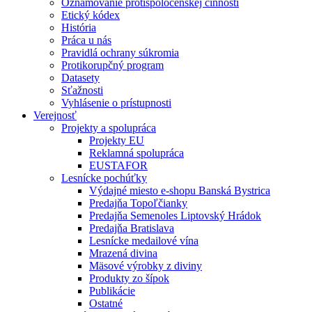
Oznamovanie protispoločenskej činnosti
Etický kódex
História
Práca u nás
Pravidlá ochrany súkromia
Protikorupčný program
Datasety
Sťažnosti
Vyhlásenie o prístupnosti
Verejnosť
Projekty a spolupráca
Projekty EU
Reklamná spolupráca
EUSTAFOR
Lesnícke pochúťky
Výdajné miesto e-shopu Banská Bystrica
Predajňa Topoľčianky
Predajňa Semenoles Liptovský Hrádok
Predajňa Bratislava
Lesnícke medailové vína
Mrazená divina
Mäsové výrobky z diviny
Produkty zo šípok
Publikácie
Ostatné