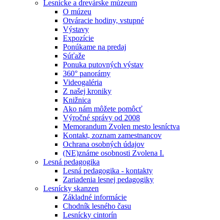
Lesnícke a drevárske múzeum
O múzeu
Otváracie hodiny, vstupné
Výstavy
Expozície
Ponúkame na predaj
Súťaže
Ponuka putovných výstav
360° panorámy
Videogaléria
Z našej kroniky
Knižnica
Ako nám môžete pomôcť
Výročné správy od 2008
Memorandum Zvolen mesto lesníctva
Kontakt, zoznam zamestnancov
Ochrana osobných údajov
(NE)známe osobnosti Zvolena I.
Lesná pedagogika
Lesná pedagogika - kontakty
Zariadenia lesnej pedagogiky
Lesnícky skanzen
Základné informácie
Chodník lesného času
Lesnícky cintorín