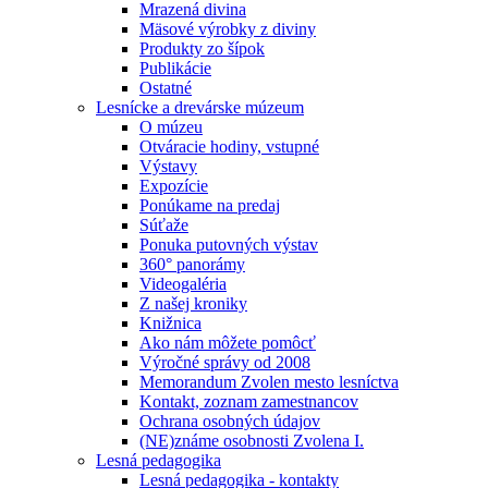
Mrazená divina
Mäsové výrobky z diviny
Produkty zo šípok
Publikácie
Ostatné
Lesnícke a drevárske múzeum
O múzeu
Otváracie hodiny, vstupné
Výstavy
Expozície
Ponúkame na predaj
Súťaže
Ponuka putovných výstav
360° panorámy
Videogaléria
Z našej kroniky
Knižnica
Ako nám môžete pomôcť
Výročné správy od 2008
Memorandum Zvolen mesto lesníctva
Kontakt, zoznam zamestnancov
Ochrana osobných údajov
(NE)známe osobnosti Zvolena I.
Lesná pedagogika
Lesná pedagogika - kontakty