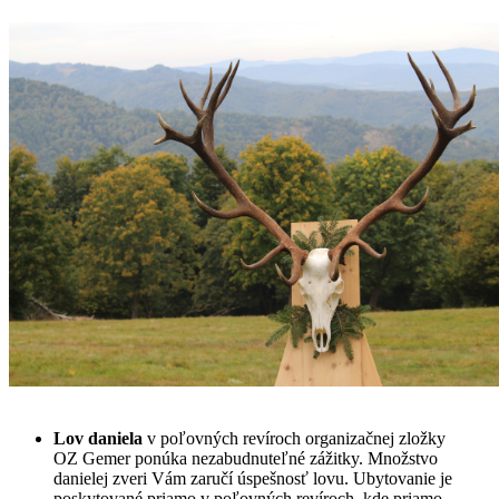
Lov daniela
v poľovných revíroch organizačnej zložky
OZ Gemer ponúka nezabudnuteľné zážitky. Množstvo
danielej zveri Vám zaručí úspešnosť lovu. Ubytovanie je
poskytované priamo v poľovných revíroch, kde priamo