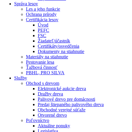
Správa lesov
Les a jeho funkcie
Ochrana prírody
Certifikácia lesov
Úvod
PEFC
FSC
Žiadateľ/účastník
Certifikáty/osvedčenia
Dokumenty na stiahnutie
Materiály na stiahnutie
Pestovanie lesa
Ťažbová činnosť
PBHL, PRO SILVA
Služby
Obchod s drevom
Elektronické aukcie dreva
Dražby dreva
Palivové drevo pre domácnosti
Predaj štiepaného palivového dreva
Obchodné verejné súťaže
Otvorené drevo
Poľovníctvo
Aktuálne ponuky
Legislatíva