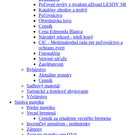
Poľovné revíry v trvalom užívaní LESOV SR
Katalógy zhodov a trofejí
Poľovníctvo
Objednávka lovu
Cenník
Cena Edmonda Blanca
Národný rekord - jeleň lesný
CIC - Medzinárodná rada pre poľovníctvo a
ochranu zveri
Fotogaléria
Verejné súťaže
Zaujímavosti
Rybárstvo
Aktuálne ponuky
Cenník
Sadbový materiál
Turistické a hotelové ubytovanie
Včelárstvo
Správa majetku
Predaj majetku
Vecné bremená
Cenník za zriadenie vecného bremena
Investičný prenájom - podmienky
Zámeny
Zoznam majetku pre OVS