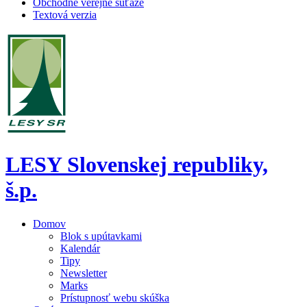
Obchodné verejné súťaže
Textová verzia
LESY Slovenskej republiky,
š.p.
Domov
Blok s upútavkami
Kalendár
Tipy
Newsletter
Marks
Prístupnosť webu skúška