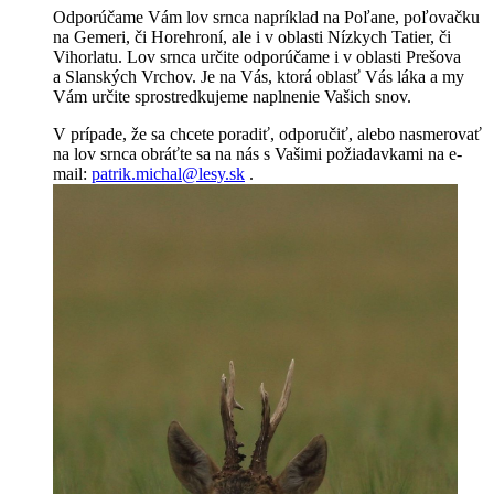
Odporúčame Vám lov srnca napríklad na Poľane, poľovačku
na Gemeri, či Horehroní, ale i v oblasti Nízkych Tatier, či
Vihorlatu. Lov srnca určite odporúčame i v oblasti Prešova
a Slanských Vrchov. Je na Vás, ktorá oblasť Vás láka a my
Vám určite sprostredkujeme naplnenie Vašich snov.
V prípade, že sa chcete poradiť, odporučiť, alebo nasmerovať
na lov srnca obráťte sa na nás s Vašimi požiadavkami na e-
mail:
patrik.michal@lesy.sk
.