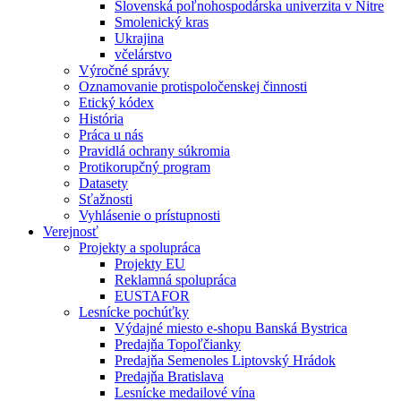
Slovenská poľnohospodárska univerzita v Nitre
Smolenický kras
Ukrajina
včelárstvo
Výročné správy
Oznamovanie protispoločenskej činnosti
Etický kódex
História
Práca u nás
Pravidlá ochrany súkromia
Protikorupčný program
Datasety
Sťažnosti
Vyhlásenie o prístupnosti
Verejnosť
Projekty a spolupráca
Projekty EU
Reklamná spolupráca
EUSTAFOR
Lesnícke pochúťky
Výdajné miesto e-shopu Banská Bystrica
Predajňa Topoľčianky
Predajňa Semenoles Liptovský Hrádok
Predajňa Bratislava
Lesnícke medailové vína