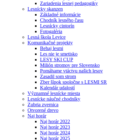
Zariadenia lesnej pedagogiky
Lesnícky skanzen
Základné informácie
Chodník lesného času
Lesnícky cintorín
Fotogaléria
Lesná škola Levice
Komunikačné projekty
Behaj lesmi
Les nie je smetisko
LESY SKI CUP
Milión stromov pre Slovensko
Pomáhame vtáctvu našich lesov
Zasadil som strom
Zber šípok spoločne s LESMI SR
Kalendár udalostí
Významné lesnícke miesta
Lesnícke náučné chodníky
Zubria zvernica
Otvorené drevo
Naj horár
Naj horár 2022
Naj horár 2023
Naj horár 2024
Naj horár 2025