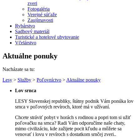
zveri
Fotogaléria
Verejné súťaže
Zaujímavosti
Rybárstvo
Sadbový materiál
Turistické a hotelové ubytovanie
Včelárstvo
Aktuálne ponuky
Nacházate sa tu:
Lesy
>
Služby
>
Poľovníctvo
>
Aktuálne ponuky
Lov srnca
LESY Slovenskej republiky, štátny podnik Vám ponúka lov
srnca v poľovných revíroch, ktoré má v užívaní.
Chcete stráviť pobyt v horách s rodinou a popri tom si užiť
poľovačku na srnca? Radi Vám odporučíme naše chaty,
mimo civilizáciu, kde zažijete pocit kľudu a môžete sa
venovať i lovu v revíroch s dostatkom srnčej zveri..