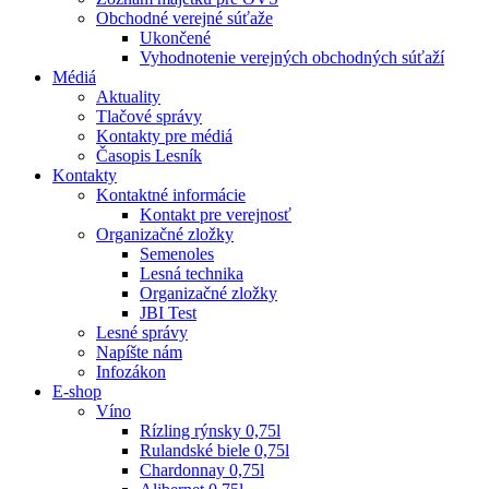
Obchodné verejné súťaže
Ukončené
Vyhodnotenie verejných obchodných súťaží
Médiá
Aktuality
Tlačové správy
Kontakty pre médiá
Časopis Lesník
Kontakty
Kontaktné informácie
Kontakt pre verejnosť
Organizačné zložky
Semenoles
Lesná technika
Organizačné zložky
JBI Test
Lesné správy
Napíšte nám
Infozákon
E-shop
Víno
Rízling rýnsky 0,75l
Rulandské biele 0,75l
Chardonnay 0,75l