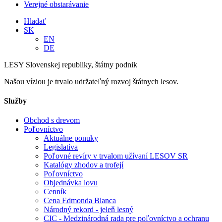
Verejné obstarávanie
Hladať
SK
EN
DE
LESY Slovenskej republiky, štátny podnik
Našou víziou je trvalo udržateľný rozvoj štátnych lesov.
Služby
Obchod s drevom
Poľovníctvo
Aktuálne ponuky
Legislatíva
Poľovné revíry v trvalom užívaní LESOV SR
Katalógy zhodov a trofejí
Poľovníctvo
Objednávka lovu
Cenník
Cena Edmonda Blanca
Národný rekord - jeleň lesný
CIC - Medzinárodná rada pre poľovníctvo a ochranu