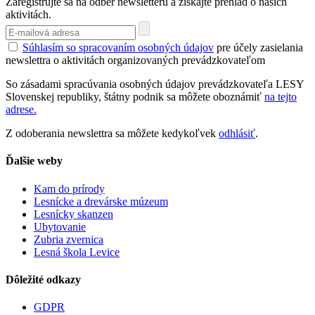
Zaregistrujte sa na odber newsletteru a získajte prehlad o našich
aktivitách.
Súhlasím so spracovaním osobných údajov
pre účely zasielania
newslettra o aktivitách organizovaných prevádzkovateľom
So zásadami spracúvania osobných údajov prevádzkovateľa LESY
Slovenskej republiky, štátny podnik sa môžete oboznámiť
na tejto
adrese.
Z odoberania newslettra sa môžete kedykoľvek
odhlásiť
.
Ďalšie weby
Kam do prírody
Lesnícke a drevárske múzeum
Lesnícky skanzen
Ubytovanie
Zubria zvernica
Lesná škola Levice
Dôležité odkazy
GDPR