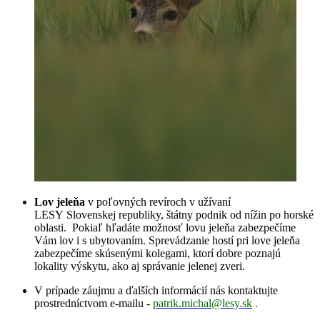
Lov jeleňa
v poľovných revíroch v užívaní
LESY Slovenskej republiky, štátny podnik od nížin po horské
oblasti. Pokiaľ hľadáte možnosť lovu jeleňa zabezpečíme
Vám lov i s ubytovaním. Sprevádzanie hostí pri love jeleňa
zabezpečíme skúsenými kolegami, ktorí dobre poznajú
lokality výskytu, ako aj správanie jelenej zveri.
V prípade záujmu a ďalších informácií nás kontaktujte
prostredníctvom e-mailu -
patrik.michal@lesy.sk
.