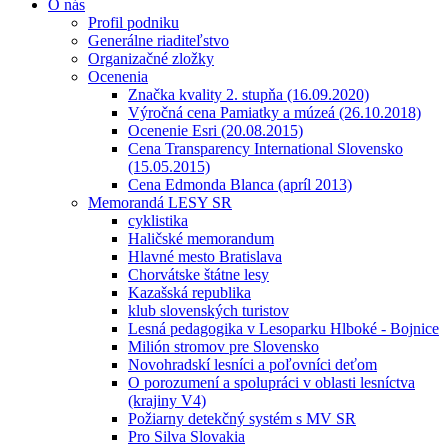
O nás
Profil podniku
Generálne riaditeľstvo
Organizačné zložky
Ocenenia
Značka kvality 2. stupňa (16.09.2020)
Výročná cena Pamiatky a múzeá (26.10.2018)
Ocenenie Esri (20.08.2015)
Cena Transparency International Slovensko
(15.05.2015)
Cena Edmonda Blanca (apríl 2013)
Memorandá LESY SR
cyklistika
Haličské memorandum
Hlavné mesto Bratislava
Chorvátske štátne lesy
Kazašská republika
klub slovenských turistov
Lesná pedagogika v Lesoparku Hlboké - Bojnice
Milión stromov pre Slovensko
Novohradskí lesníci a poľovníci deťom
O porozumení a spolupráci v oblasti lesníctva
(krajiny V4)
Požiarny detekčný systém s MV SR
Pro Silva Slovakia