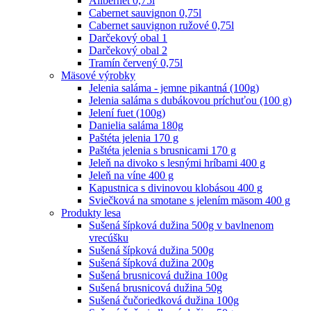
Alibernet 0,75l
Cabernet sauvignon 0,75l
Cabernet sauvignon ružové 0,75l
Darčekový obal 1
Darčekový obal 2
Tramín červený 0,75l
Mäsové výrobky
Jelenia saláma - jemne pikantná (100g)
Jelenia saláma s dubákovou príchuťou (100 g)
Jelení fuet (100g)
Danielia saláma 180g
Paštéta jelenia 170 g
Paštéta jelenia s brusnicami 170 g
Jeleň na divoko s lesnými hríbami 400 g
Jeleň na víne 400 g
Kapustnica s divinovou klobásou 400 g
Sviečková na smotane s jelením mäsom 400 g
Produkty lesa
Sušená šípková dužina 500g v bavlnenom
vrecúšku
Sušená šípková dužina 500g
Sušená šípková dužina 200g
Sušená brusnicová dužina 100g
Sušená brusnicová dužina 50g
Sušená čučoriedková dužina 100g