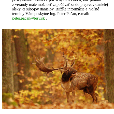
z verandy máte možnosť započúvať sa do prejavov danielej
lásky, či súbojov danielov. Bližšie informácie a voľné
termíny Vám poskytne Ing. Peter Pačan, e-mail:
peter.pacan@lesy.sk
.