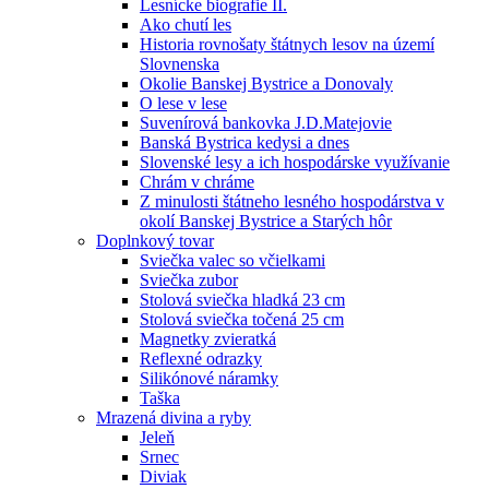
Lesnícke biografie II.
Ako chutí les
Historia rovnošaty štátnych lesov na území
Slovnenska
Okolie Banskej Bystrice a Donovaly
O lese v lese
Suvenírová bankovka J.D.Matejovie
Banská Bystrica kedysi a dnes
Slovenské lesy a ich hospodárske využívanie
Chrám v chráme
Z minulosti štátneho lesného hospodárstva v
okolí Banskej Bystrice a Starých hôr
Doplnkový tovar
Sviečka valec so včielkami
Sviečka zubor
Stolová sviečka hladká 23 cm
Stolová sviečka točená 25 cm
Magnetky zvieratká
Reflexné odrazky
Silikónové náramky
Taška
Mrazená divina a ryby
Jeleň
Srnec
Diviak