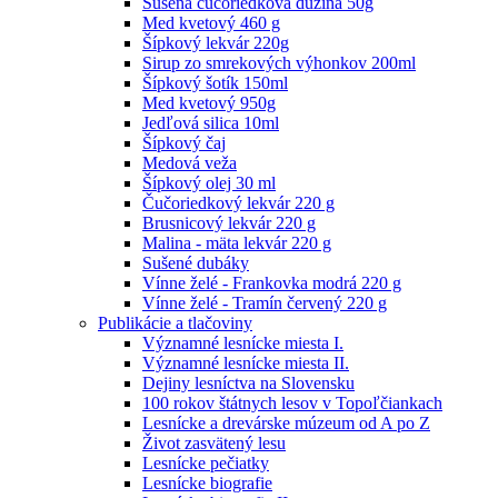
Sušená čučoriedková dužina 50g
Med kvetový 460 g
Šípkový lekvár 220g
Sirup zo smrekových výhonkov 200ml
Šípkový šotík 150ml
Med kvetový 950g
Jedľová silica 10ml
Šípkový čaj
Medová veža
Šípkový olej 30 ml
Čučoriedkový lekvár 220 g
Brusnicový lekvár 220 g
Malina - mäta lekvár 220 g
Sušené dubáky
Vínne želé - Frankovka modrá 220 g
Vínne želé - Tramín červený 220 g
Publikácie a tlačoviny
Významné lesnícke miesta I.
Významné lesnícke miesta II.
Dejiny lesníctva na Slovensku
100 rokov štátnych lesov v Topoľčiankach
Lesnícke a drevárske múzeum od A po Z
Život zasvätený lesu
Lesnícke pečiatky
Lesnícke biografie