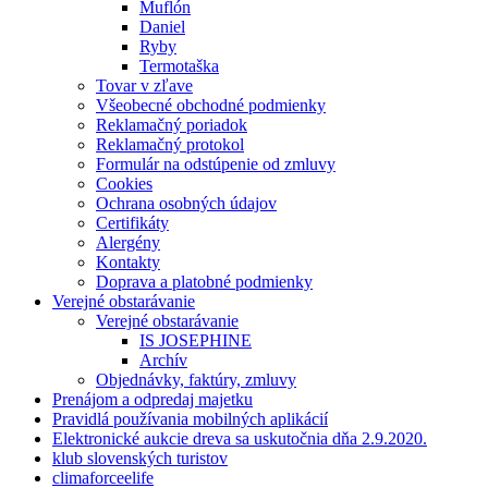
Muflón
Daniel
Ryby
Termotaška
Tovar v zľave
Všeobecné obchodné podmienky
Reklamačný poriadok
Reklamačný protokol
Formulár na odstúpenie od zmluvy
Cookies
Ochrana osobných údajov
Certifikáty
Alergény
Kontakty
Doprava a platobné podmienky
Verejné obstarávanie
Verejné obstarávanie
IS JOSEPHINE
Archív
Objednávky, faktúry, zmluvy
Prenájom a odpredaj majetku
Pravidlá používania mobilných aplikácií
Elektronické aukcie dreva sa uskutočnia dňa 2.9.2020.
klub slovenských turistov
climaforceelife