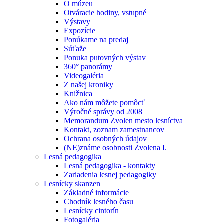
O múzeu
Otváracie hodiny, vstupné
Výstavy
Expozície
Ponúkame na predaj
Súťaže
Ponuka putovných výstav
360° panorámy
Videogaléria
Z našej kroniky
Knižnica
Ako nám môžete pomôcť
Výročné správy od 2008
Memorandum Zvolen mesto lesníctva
Kontakt, zoznam zamestnancov
Ochrana osobných údajov
(NE)známe osobnosti Zvolena I.
Lesná pedagogika
Lesná pedagogika - kontakty
Zariadenia lesnej pedagogiky
Lesnícky skanzen
Základné informácie
Chodník lesného času
Lesnícky cintorín
Fotogaléria