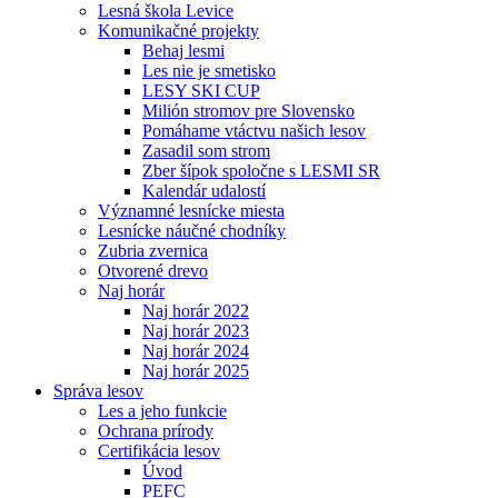
Lesná škola Levice
Komunikačné projekty
Behaj lesmi
Les nie je smetisko
LESY SKI CUP
Milión stromov pre Slovensko
Pomáhame vtáctvu našich lesov
Zasadil som strom
Zber šípok spoločne s LESMI SR
Kalendár udalostí
Významné lesnícke miesta
Lesnícke náučné chodníky
Zubria zvernica
Otvorené drevo
Naj horár
Naj horár 2022
Naj horár 2023
Naj horár 2024
Naj horár 2025
Správa lesov
Les a jeho funkcie
Ochrana prírody
Certifikácia lesov
Úvod
PEFC