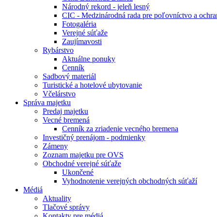
Národný rekord - jeleň lesný
CIC - Medzinárodná rada pre poľovníctvo a ochra
Fotogaléria
Verejné súťaže
Zaujímavosti
Rybárstvo
Aktuálne ponuky
Cenník
Sadbový materiál
Turistické a hotelové ubytovanie
Včelárstvo
Správa majetku
Predaj majetku
Vecné bremená
Cenník za zriadenie vecného bremena
Investičný prenájom - podmienky
Zámeny
Zoznam majetku pre OVS
Obchodné verejné súťaže
Ukončené
Vyhodnotenie verejných obchodných súťaží
Médiá
Aktuality
Tlačové správy
Kontakty pre médiá