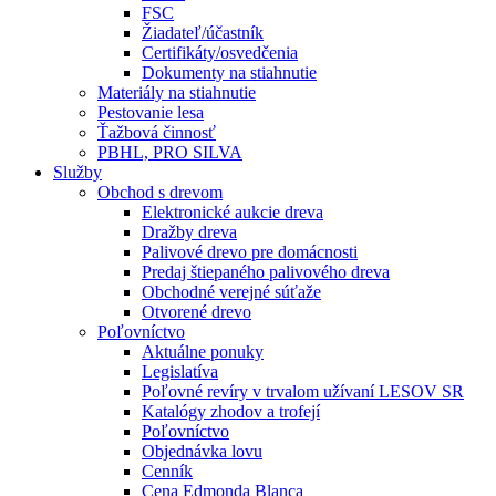
FSC
Žiadateľ/účastník
Certifikáty/osvedčenia
Dokumenty na stiahnutie
Materiály na stiahnutie
Pestovanie lesa
Ťažbová činnosť
PBHL, PRO SILVA
Služby
Obchod s drevom
Elektronické aukcie dreva
Dražby dreva
Palivové drevo pre domácnosti
Predaj štiepaného palivového dreva
Obchodné verejné súťaže
Otvorené drevo
Poľovníctvo
Aktuálne ponuky
Legislatíva
Poľovné revíry v trvalom užívaní LESOV SR
Katalógy zhodov a trofejí
Poľovníctvo
Objednávka lovu
Cenník
Cena Edmonda Blanca