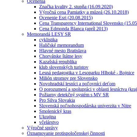
Ocenenia
Značka kvality 2. stupňa (16.09.2020)
Výročná cena Pamiatky a múzeá (26.10.2018)
Ocenenie Esri (20.08.2015)
Cena Transparency International Slovensko (15.0
Cena Edmonda Blanca (apríl 2013)
Memorandá LESY SR
cyklistika
Haličské memorandum
Hlavné mesto Bratislava
Chorvátske štátne lesy
Kazašská republika
klub slovenských turistov
Lesná pedagogika v Lesoparku Hlboké - Bojnice
Milión stromov pre Slovensko
Novohradskí lesníci a poľovníci deťom
O porozumení a spolupráci v oblasti lesníctva (kra
Požiarny detekčný systém s MV SR
Pro Silva Slovakia
Slovenská poľnohospodárska univerzita v Nitre
Smolenický kras
Ukrajina
včelárstvo
Výročné správy
Oznamovanie protispoločenskej činnosti