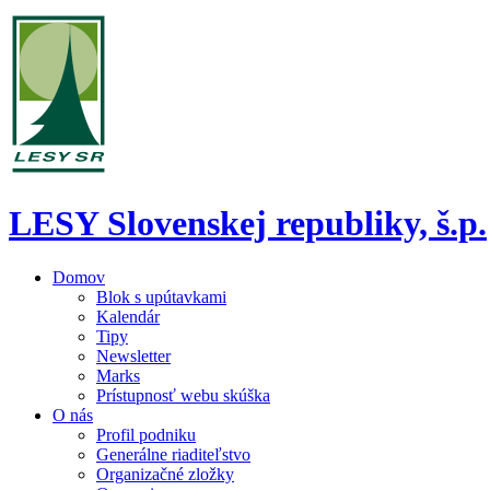
LESY Slovenskej republiky, š.p.
Domov
Blok s upútavkami
Kalendár
Tipy
Newsletter
Marks
Prístupnosť webu skúška
O nás
Profil podniku
Generálne riaditeľstvo
Organizačné zložky