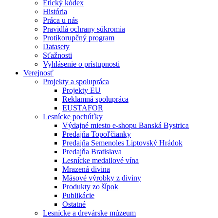
Etický kódex
História
Práca u nás
Pravidlá ochrany súkromia
Protikorupčný program
Datasety
Sťažnosti
Vyhlásenie o prístupnosti
Verejnosť
Projekty a spolupráca
Projekty EU
Reklamná spolupráca
EUSTAFOR
Lesnícke pochúťky
Výdajné miesto e-shopu Banská Bystrica
Predajňa Topoľčianky
Predajňa Semenoles Liptovský Hrádok
Predajňa Bratislava
Lesnícke medailové vína
Mrazená divina
Mäsové výrobky z diviny
Produkty zo šípok
Publikácie
Ostatné
Lesnícke a drevárske múzeum