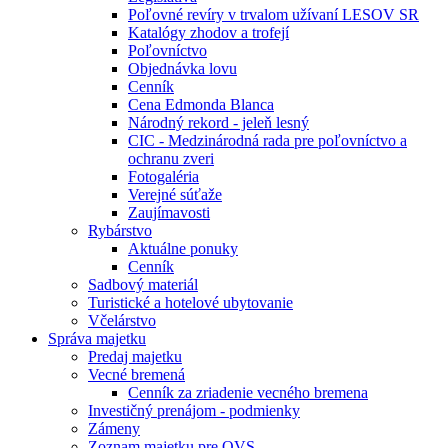
Poľovné revíry v trvalom užívaní LESOV SR
Katalógy zhodov a trofejí
Poľovníctvo
Objednávka lovu
Cenník
Cena Edmonda Blanca
Národný rekord - jeleň lesný
CIC - Medzinárodná rada pre poľovníctvo a
ochranu zveri
Fotogaléria
Verejné súťaže
Zaujímavosti
Rybárstvo
Aktuálne ponuky
Cenník
Sadbový materiál
Turistické a hotelové ubytovanie
Včelárstvo
Správa majetku
Predaj majetku
Vecné bremená
Cenník za zriadenie vecného bremena
Investičný prenájom - podmienky
Zámeny
Zoznam majetku pre OVS