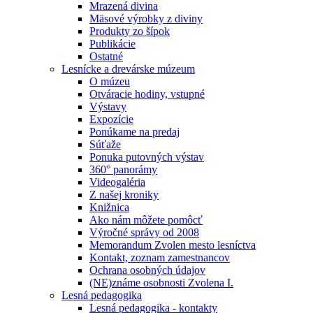
Mrazená divina
Mäsové výrobky z diviny
Produkty zo šípok
Publikácie
Ostatné
Lesnícke a drevárske múzeum
O múzeu
Otváracie hodiny, vstupné
Výstavy
Expozície
Ponúkame na predaj
Súťaže
Ponuka putovných výstav
360° panorámy
Videogaléria
Z našej kroniky
Knižnica
Ako nám môžete pomôcť
Výročné správy od 2008
Memorandum Zvolen mesto lesníctva
Kontakt, zoznam zamestnancov
Ochrana osobných údajov
(NE)známe osobnosti Zvolena I.
Lesná pedagogika
Lesná pedagogika - kontakty