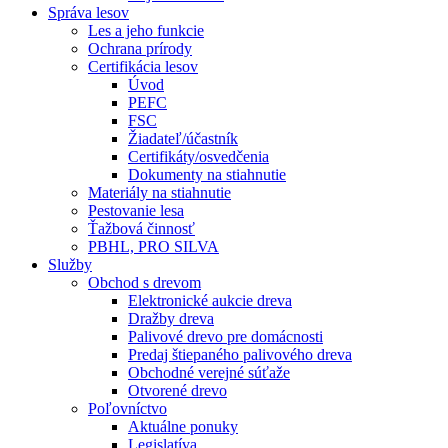
Správa lesov
Les a jeho funkcie
Ochrana prírody
Certifikácia lesov
Úvod
PEFC
FSC
Žiadateľ/účastník
Certifikáty/osvedčenia
Dokumenty na stiahnutie
Materiály na stiahnutie
Pestovanie lesa
Ťažbová činnosť
PBHL, PRO SILVA
Služby
Obchod s drevom
Elektronické aukcie dreva
Dražby dreva
Palivové drevo pre domácnosti
Predaj štiepaného palivového dreva
Obchodné verejné súťaže
Otvorené drevo
Poľovníctvo
Aktuálne ponuky
Legislatíva