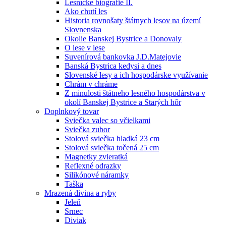
Lesnícke biografie II.
Ako chutí les
Historia rovnošaty štátnych lesov na území
Slovnenska
Okolie Banskej Bystrice a Donovaly
O lese v lese
Suvenírová bankovka J.D.Matejovie
Banská Bystrica kedysi a dnes
Slovenské lesy a ich hospodárske využívanie
Chrám v chráme
Z minulosti štátneho lesného hospodárstva v
okolí Banskej Bystrice a Starých hôr
Doplnkový tovar
Sviečka valec so včielkami
Sviečka zubor
Stolová sviečka hladká 23 cm
Stolová sviečka točená 25 cm
Magnetky zvieratká
Reflexné odrazky
Silikónové náramky
Taška
Mrazená divina a ryby
Jeleň
Srnec
Diviak