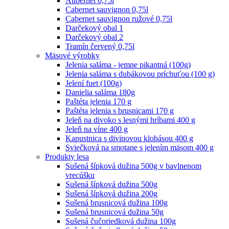
Alibernet 0,75l
Cabernet sauvignon 0,75l
Cabernet sauvignon ružové 0,75l
Darčekový obal 1
Darčekový obal 2
Tramín červený 0,75l
Mäsové výrobky
Jelenia saláma - jemne pikantná (100g)
Jelenia saláma s dubákovou príchuťou (100 g)
Jelení fuet (100g)
Danielia saláma 180g
Paštéta jelenia 170 g
Paštéta jelenia s brusnicami 170 g
Jeleň na divoko s lesnými hríbami 400 g
Jeleň na víne 400 g
Kapustnica s divinovou klobásou 400 g
Sviečková na smotane s jelením mäsom 400 g
Produkty lesa
Sušená šípková dužina 500g v bavlnenom
vrecúšku
Sušená šípková dužina 500g
Sušená šípková dužina 200g
Sušená brusnicová dužina 100g
Sušená brusnicová dužina 50g
Sušená čučoriedková dužina 100g