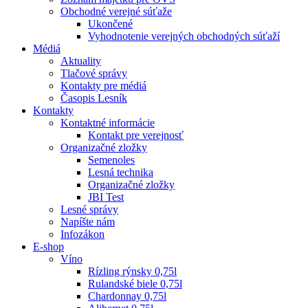
Obchodné verejné súťaže
Ukončené
Vyhodnotenie verejných obchodných súťaží
Médiá
Aktuality
Tlačové správy
Kontakty pre médiá
Časopis Lesník
Kontakty
Kontaktné informácie
Kontakt pre verejnosť
Organizačné zložky
Semenoles
Lesná technika
Organizačné zložky
JBI Test
Lesné správy
Napíšte nám
Infozákon
E-shop
Víno
Rízling rýnsky 0,75l
Rulandské biele 0,75l
Chardonnay 0,75l