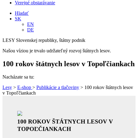
Verejné obstarávanie
Hladať
SK
EN
DE
LESY Slovenskej republiky, štátny podnik
Našou víziou je trvalo udržateľný rozvoj štátnych lesov.
100 rokov štátnych lesov v Topoľčiankach
Nacházate sa tu:
Lesy
>
E-shop
>
Publikácie a tlačoviny
> 100 rokov štátnych lesov
v Topoľčiankach
100 ROKOV ŠTÁTNYCH LESOV V
TOPOĽČIANKACH