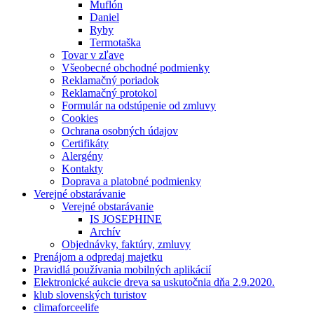
Muflón
Daniel
Ryby
Termotaška
Tovar v zľave
Všeobecné obchodné podmienky
Reklamačný poriadok
Reklamačný protokol
Formulár na odstúpenie od zmluvy
Cookies
Ochrana osobných údajov
Certifikáty
Alergény
Kontakty
Doprava a platobné podmienky
Verejné obstarávanie
Verejné obstarávanie
IS JOSEPHINE
Archív
Objednávky, faktúry, zmluvy
Prenájom a odpredaj majetku
Pravidlá používania mobilných aplikácií
Elektronické aukcie dreva sa uskutočnia dňa 2.9.2020.
klub slovenských turistov
climaforceelife