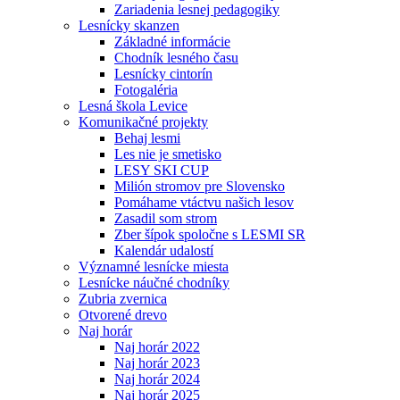
Zariadenia lesnej pedagogiky
Lesnícky skanzen
Základné informácie
Chodník lesného času
Lesnícky cintorín
Fotogaléria
Lesná škola Levice
Komunikačné projekty
Behaj lesmi
Les nie je smetisko
LESY SKI CUP
Milión stromov pre Slovensko
Pomáhame vtáctvu našich lesov
Zasadil som strom
Zber šípok spoločne s LESMI SR
Kalendár udalostí
Významné lesnícke miesta
Lesnícke náučné chodníky
Zubria zvernica
Otvorené drevo
Naj horár
Naj horár 2022
Naj horár 2023
Naj horár 2024
Naj horár 2025