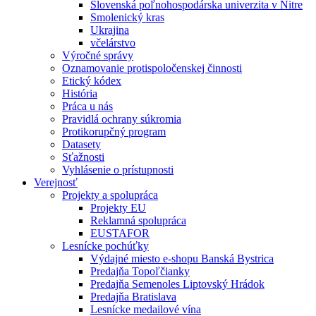
Slovenská poľnohospodárska univerzita v Nitre
Smolenický kras
Ukrajina
včelárstvo
Výročné správy
Oznamovanie protispoločenskej činnosti
Etický kódex
História
Práca u nás
Pravidlá ochrany súkromia
Protikorupčný program
Datasety
Sťažnosti
Vyhlásenie o prístupnosti
Verejnosť
Projekty a spolupráca
Projekty EU
Reklamná spolupráca
EUSTAFOR
Lesnícke pochúťky
Výdajné miesto e-shopu Banská Bystrica
Predajňa Topoľčianky
Predajňa Semenoles Liptovský Hrádok
Predajňa Bratislava
Lesnícke medailové vína