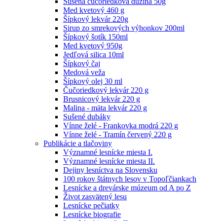
Sušená čučoriedková dužina 50g
Med kvetový 460 g
Šípkový lekvár 220g
Sirup zo smrekových výhonkov 200ml
Šípkový šotík 150ml
Med kvetový 950g
Jedľová silica 10ml
Šípkový čaj
Medová veža
Šípkový olej 30 ml
Čučoriedkový lekvár 220 g
Brusnicový lekvár 220 g
Malina - mäta lekvár 220 g
Sušené dubáky
Vínne želé - Frankovka modrá 220 g
Vínne želé - Tramín červený 220 g
Publikácie a tlačoviny
Významné lesnícke miesta I.
Významné lesnícke miesta II.
Dejiny lesníctva na Slovensku
100 rokov štátnych lesov v Topoľčiankach
Lesnícke a drevárske múzeum od A po Z
Život zasvätený lesu
Lesnícke pečiatky
Lesnícke biografie