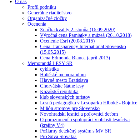
O nás
Profil podniku
Generálne riaditeľstvo
Organizačné zložky
Ocenenia
Značka kvality 2. stupňa (16.09.2020)
Výročná cena Pamiatky a múzeá (26.10.2018)
Ocenenie Esri (20.08.2015)
Cena Transparency International Slovensko
(15.05.2015)
Cena Edmonda Blanca (apríl 2013)
Memorandá LESY SR
cyklistika
Haličské memorandum
Hlavné mesto Bratislava
Chorvátske štátne lesy
Kazašská republika
klub slovenských turistov
Lesná pedagogika v Lesoparku Hlboké - Bojnice
Milión stromov pre Slovensko
Novohradskí lesníci a poľovníci deťom
O porozumení a spolupráci v oblasti lesníctva
(krajiny V4)
Požiarny detekčný systém s MV SR
Pro Silva Slovakia