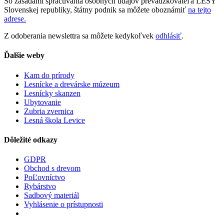
So zásadami spracúvania osobných údajov prevádzkovateľa LESY
Slovenskej republiky, štátny podnik sa môžete oboznámiť
na tejto
adrese.
Z odoberania newslettra sa môžete kedykoľvek
odhlásiť
.
Ďalšie weby
Kam do prírody
Lesnícke a drevárske múzeum
Lesnícky skanzen
Ubytovanie
Zubria zvernica
Lesná škola Levice
Dôležité odkazy
GDPR
Obchod s drevom
PoĽovníctvo
Rybárstvo
Sadbový materiál
Vyhlásenie o prístupnosti