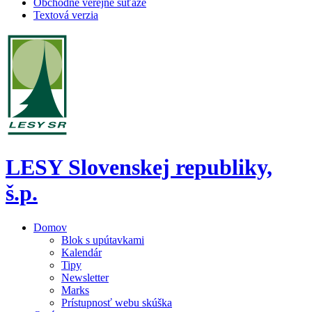
Obchodné verejné súťaže
Textová verzia
LESY Slovenskej republiky,
š.p.
Domov
Blok s upútavkami
Kalendár
Tipy
Newsletter
Marks
Prístupnosť webu skúška