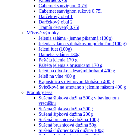
Alibernet 0,75l
Cabernet sauvignon 0,75l
Cabernet sauvignon ružové 0,75l
Darčekový obal 1
Darčekový obal 2
Tramín červený 0,75l
Mäsové výrobky
Jelenia saláma - jemne pikantná (100g)
Jelenia saláma s dubákovou príchuťou (100 g)
Jelení fuet (100g)
Danielia saláma 180g
Paštéta jelenia 170 g
Paštéta jelenia s brusnicami 170 g
Jeleň na divoko s lesnými hríbami 400 g
Jeleň na víne 400 g
Kapustnica s divinovou klobásou 400 g
Sviečková na smotane s jelením mäsom 400 g
Produkty lesa
Sušená šípková dužina 500g v bavlnenom
vrecúšku
Sušená šípková dužina 500g
Sušená šípková dužina 200g
Sušená brusnicová dužina 100g
Sušená brusnicová dužina 50g
Sušená čučoriedková dužina 100g