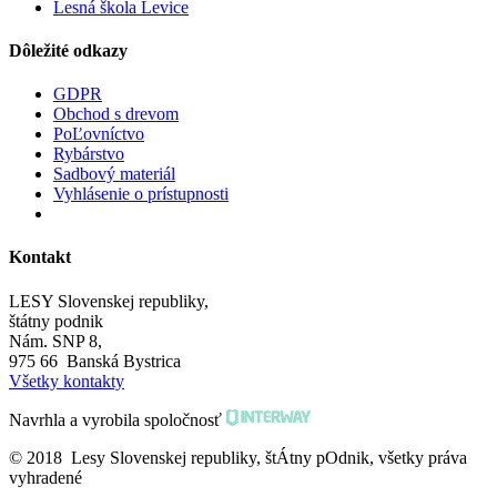
Lesná škola Levice
Dôležité odkazy
GDPR
Obchod s drevom
PoĽovníctvo
Rybárstvo
Sadbový materiál
Vyhlásenie o prístupnosti
Kontakt
LESY Slovenskej republiky,
štátny podnik
Nám. SNP 8,
975 66 Banská Bystrica
Všetky kontakty
Navrhla a vyrobila spoločnosť
© 2018 Lesy Slovenskej republiky, štÁtny pOdnik, všetky práva
vyhradené