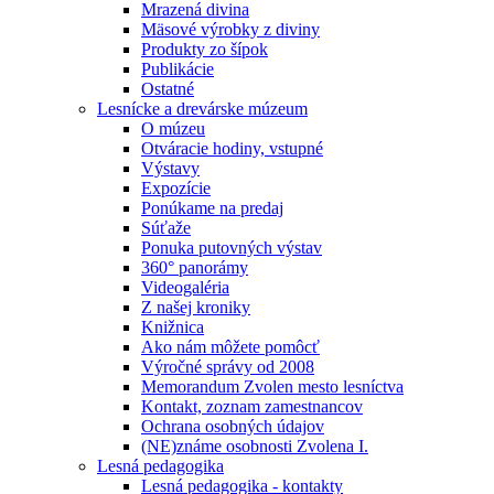
Mrazená divina
Mäsové výrobky z diviny
Produkty zo šípok
Publikácie
Ostatné
Lesnícke a drevárske múzeum
O múzeu
Otváracie hodiny, vstupné
Výstavy
Expozície
Ponúkame na predaj
Súťaže
Ponuka putovných výstav
360° panorámy
Videogaléria
Z našej kroniky
Knižnica
Ako nám môžete pomôcť
Výročné správy od 2008
Memorandum Zvolen mesto lesníctva
Kontakt, zoznam zamestnancov
Ochrana osobných údajov
(NE)známe osobnosti Zvolena I.
Lesná pedagogika
Lesná pedagogika - kontakty