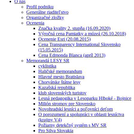
O nás
Profil podniku
Generálne riaditeľstvo
Organizačné zložky
Ocenenia
Značka kvality 2. stupňa (16.09.2020)
Výročná cena Pamiatky a múzeá (26.10.2018)
Ocenenie Esri (20.08.2015)
Cena Transparency International Slovensko
(15.05.2015)
Cena Edmonda Blanca (apríl 2013)
Memorandá LESY SR
cyklistika
Haličské memorandum
Hlavné mesto Bratislava
Chorvátske štátne lesy
Kazašská republika
klub slovenských turistov
Lesná pedagogika v Lesoparku Hlboké - Bojnice
Milión stromov pre Slovensko
Novohradskí lesníci a poľovníci deťom
O porozumení a spolupráci v oblasti lesníctva
(krajiny V4)
Požiarny detekčný systém s MV SR
Pro Silva Slovakia