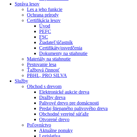
Správa lesov
Les a jeho funkcie
Ochrana prírody
Certifikácia lesov
Úvod
PEFC
FSC
Žiadateľ/účastník
Certifikáty/osvedčenia
Dokumenty na stiahnutie
Materiály na stiahnutie
Pestovanie lesa
Ťažbová činnosť
PBHL, PRO SILVA
Služby
Obchod s drevom
Elektronické aukcie dreva
Dražby dreva
Palivové drevo pre domácnosti
Predaj štiepaného palivového dreva
Obchodné verejné súťaže
Otvorené drevo
Poľovníctvo
Aktuálne ponuky
Legislatíva