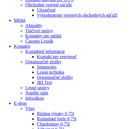
Obchodné verejné súťaže
Ukončené
Vyhodnotenie verejných obchodných súťaží
Médiá
Aktuality
Tlačové správy
Kontakty pre médiá
Časopis Lesník
Kontakty
Kontaktné informácie
Kontakt pre verejnosť
Organizačné zložky
Semenoles
Lesná technika
Organizačné zložky
JBI Test
Lesné správy
Napíšte nám
Infozákon
E-shop
Víno
Rízling rýnsky 0,75l
Rulandské biele 0,75l
Chardonnay 0,75l