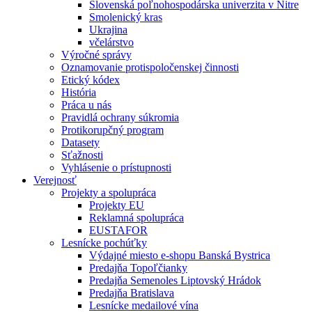
Slovenská poľnohospodárska univerzita v Nitre
Smolenický kras
Ukrajina
včelárstvo
Výročné správy
Oznamovanie protispoločenskej činnosti
Etický kódex
História
Práca u nás
Pravidlá ochrany súkromia
Protikorupčný program
Datasety
Sťažnosti
Vyhlásenie o prístupnosti
Verejnosť
Projekty a spolupráca
Projekty EU
Reklamná spolupráca
EUSTAFOR
Lesnícke pochúťky
Výdajné miesto e-shopu Banská Bystrica
Predajňa Topoľčianky
Predajňa Semenoles Liptovský Hrádok
Predajňa Bratislava
Lesnícke medailové vína