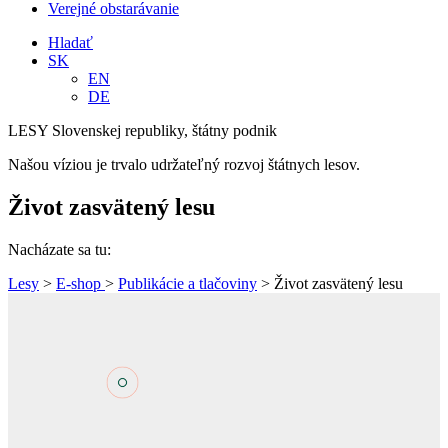
Verejné obstarávanie
Hladať
SK
EN
DE
LESY Slovenskej republiky, štátny podnik
Našou víziou je trvalo udržateľný rozvoj štátnych lesov.
Život zasvätený lesu
Nacházate sa tu:
Lesy
>
E-shop
>
Publikácie a tlačoviny
> Život zasvätený lesu