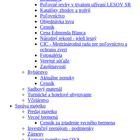
Poľovné revíry v trvalom užívaní LESOV SR
Katalógy zhodov a trofejí
Poľovníctvo
Objednávka lovu
Cenník
Cena Edmonda Blanca
Národný rekord - jeleň lesný
CIC - Medzinárodná rada pre poľovníctvo a
ochranu zveri
Fotogaléria
Verejné súťaže
Zaujímavosti
Rybárstvo
Aktuálne ponuky
Cenník
Sadbový materiál
Turistické a hotelové ubytovanie
Včelárstvo
Správa majetku
Predaj majetku
Vecné bremená
Cenník za zriadenie vecného bremena
Investičný prenájom - podmienky
Zámeny
Zoznam majetku pre OVS