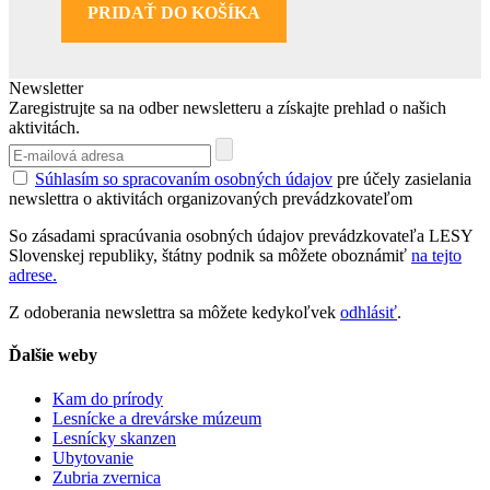
PRIDAŤ DO KOŠÍKA
Newsletter
Zaregistrujte sa na odber newsletteru a získajte prehlad o našich
aktivitách.
Súhlasím so spracovaním osobných údajov
pre účely zasielania
newslettra o aktivitách organizovaných prevádzkovateľom
So zásadami spracúvania osobných údajov prevádzkovateľa LESY
Slovenskej republiky, štátny podnik sa môžete oboznámiť
na tejto
adrese.
Z odoberania newslettra sa môžete kedykoľvek
odhlásiť
.
Ďalšie weby
Kam do prírody
Lesnícke a drevárske múzeum
Lesnícky skanzen
Ubytovanie
Zubria zvernica