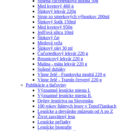
Sušená čučoriedková dužina 50g
Med kvetový 460 g
Šípkový lekvár 220g
Sirup zo smrekových výhonkov 200ml
Šípkový šotík 150ml
Med kvetový 950g
Jedľová silica 10ml
Šípkový čaj
Medová veža
Šípkový olej 30 ml
Čučoriedkový lekvár 220 g
Brusnicový lekvár 220 g
Malina - mäta lekvár 220 g
Sušené dubáky
Vínne želé - Frankovka modrá 220 g
Vínne želé - Tramín červený 220 g
Publikácie a tlačoviny
Významné lesnícke miesta I.
Významné lesnícke miesta II.
Dejiny lesníctva na Slovensku
100 rokov štátnych lesov v Topoľčiankach
Lesnícke a drevárske múzeum od A po Z
Život zasvätený lesu
Lesnícke pečiatky
Lesnícke biografie