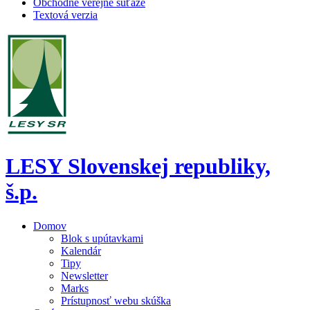
Obchodné verejné súťaže
Textová verzia
LESY Slovenskej republiky,
š.p.
Domov
Blok s upútavkami
Kalendár
Tipy
Newsletter
Marks
Prístupnosť webu skúška