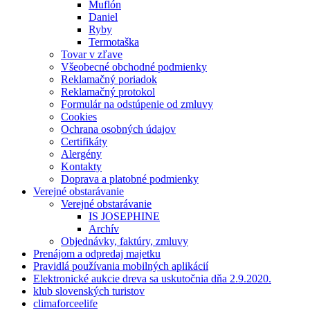
Muflón
Daniel
Ryby
Termotaška
Tovar v zľave
Všeobecné obchodné podmienky
Reklamačný poriadok
Reklamačný protokol
Formulár na odstúpenie od zmluvy
Cookies
Ochrana osobných údajov
Certifikáty
Alergény
Kontakty
Doprava a platobné podmienky
Verejné obstarávanie
Verejné obstarávanie
IS JOSEPHINE
Archív
Objednávky, faktúry, zmluvy
Prenájom a odpredaj majetku
Pravidlá používania mobilných aplikácií
Elektronické aukcie dreva sa uskutočnia dňa 2.9.2020.
klub slovenských turistov
climaforceelife