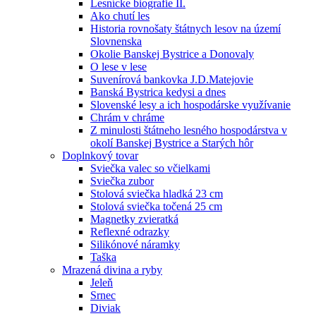
Lesnícke biografie II.
Ako chutí les
Historia rovnošaty štátnych lesov na území
Slovnenska
Okolie Banskej Bystrice a Donovaly
O lese v lese
Suvenírová bankovka J.D.Matejovie
Banská Bystrica kedysi a dnes
Slovenské lesy a ich hospodárske využívanie
Chrám v chráme
Z minulosti štátneho lesného hospodárstva v
okolí Banskej Bystrice a Starých hôr
Doplnkový tovar
Sviečka valec so včielkami
Sviečka zubor
Stolová sviečka hladká 23 cm
Stolová sviečka točená 25 cm
Magnetky zvieratká
Reflexné odrazky
Silikónové náramky
Taška
Mrazená divina a ryby
Jeleň
Srnec
Diviak