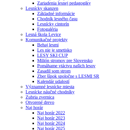
Zariadenia lesnej pedagogiky
Lesnícky skanzen
Základné informácie
Chodník lesného času
Lesnícky cintorín
Fotogaléria
Lesná škola Levice
Komunikačné projekty
Behaj lesmi
Les nie je smetisko
LESY SKI CUP
Milión stromov pre Slovensko
Pomáhame vtáctvu našich lesov
Zasadil som strom
Zber šípok spoločne s LESMI SR
Kalendár udalostí
Významné lesnícke miesta
Lesnícke náučné chodníky
Zubria zvernica
Otvorené drevo
Naj horár
Naj horár 2022
Naj horár 2023
Naj horár 2024
Naj horár 2025