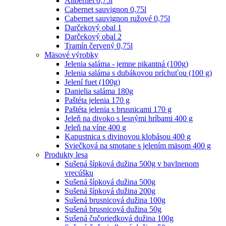
Alibernet 0,75l
Cabernet sauvignon 0,75l
Cabernet sauvignon ružové 0,75l
Darčekový obal 1
Darčekový obal 2
Tramín červený 0,75l
Mäsové výrobky
Jelenia saláma - jemne pikantná (100g)
Jelenia saláma s dubákovou príchuťou (100 g)
Jelení fuet (100g)
Danielia saláma 180g
Paštéta jelenia 170 g
Paštéta jelenia s brusnicami 170 g
Jeleň na divoko s lesnými hríbami 400 g
Jeleň na víne 400 g
Kapustnica s divinovou klobásou 400 g
Sviečková na smotane s jelením mäsom 400 g
Produkty lesa
Sušená šípková dužina 500g v bavlnenom
vrecúšku
Sušená šípková dužina 500g
Sušená šípková dužina 200g
Sušená brusnicová dužina 100g
Sušená brusnicová dužina 50g
Sušená čučoriedková dužina 100g