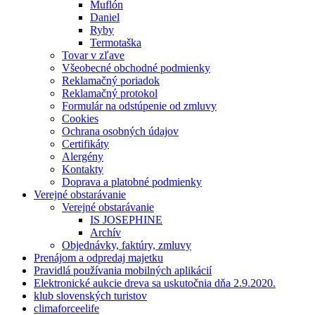
Muflón
Daniel
Ryby
Termotaška
Tovar v zľave
Všeobecné obchodné podmienky
Reklamačný poriadok
Reklamačný protokol
Formulár na odstúpenie od zmluvy
Cookies
Ochrana osobných údajov
Certifikáty
Alergény
Kontakty
Doprava a platobné podmienky
Verejné obstarávanie
Verejné obstarávanie
IS JOSEPHINE
Archív
Objednávky, faktúry, zmluvy
Prenájom a odpredaj majetku
Pravidlá používania mobilných aplikácií
Elektronické aukcie dreva sa uskutočnia dňa 2.9.2020.
klub slovenských turistov
climaforceelife