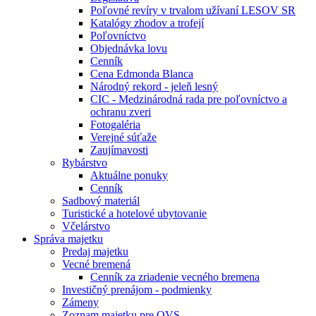
Poľovné revíry v trvalom užívaní LESOV SR
Katalógy zhodov a trofejí
Poľovníctvo
Objednávka lovu
Cenník
Cena Edmonda Blanca
Národný rekord - jeleň lesný
CIC - Medzinárodná rada pre poľovníctvo a
ochranu zveri
Fotogaléria
Verejné súťaže
Zaujímavosti
Rybárstvo
Aktuálne ponuky
Cenník
Sadbový materiál
Turistické a hotelové ubytovanie
Včelárstvo
Správa majetku
Predaj majetku
Vecné bremená
Cenník za zriadenie vecného bremena
Investičný prenájom - podmienky
Zámeny
Zoznam majetku pre OVS