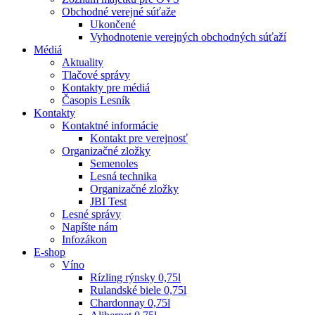
Obchodné verejné súťaže
Ukončené
Vyhodnotenie verejných obchodných súťaží
Médiá
Aktuality
Tlačové správy
Kontakty pre médiá
Časopis Lesník
Kontakty
Kontaktné informácie
Kontakt pre verejnosť
Organizačné zložky
Semenoles
Lesná technika
Organizačné zložky
JBI Test
Lesné správy
Napíšte nám
Infozákon
E-shop
Víno
Rízling rýnsky 0,75l
Rulandské biele 0,75l
Chardonnay 0,75l