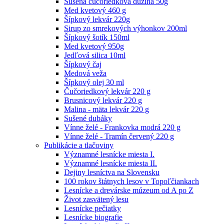
Sušená čučoriedková dužina 50g
Med kvetový 460 g
Šípkový lekvár 220g
Sirup zo smrekových výhonkov 200ml
Šípkový šotík 150ml
Med kvetový 950g
Jedľová silica 10ml
Šípkový čaj
Medová veža
Šípkový olej 30 ml
Čučoriedkový lekvár 220 g
Brusnicový lekvár 220 g
Malina - mäta lekvár 220 g
Sušené dubáky
Vínne želé - Frankovka modrá 220 g
Vínne želé - Tramín červený 220 g
Publikácie a tlačoviny
Významné lesnícke miesta I.
Významné lesnícke miesta II.
Dejiny lesníctva na Slovensku
100 rokov štátnych lesov v Topoľčiankach
Lesnícke a drevárske múzeum od A po Z
Život zasvätený lesu
Lesnícke pečiatky
Lesnícke biografie