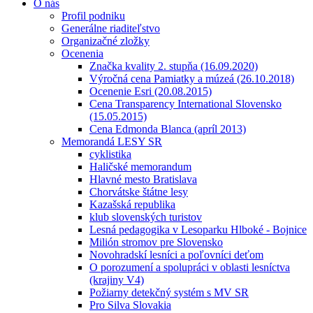
O nás
Profil podniku
Generálne riaditeľstvo
Organizačné zložky
Ocenenia
Značka kvality 2. stupňa (16.09.2020)
Výročná cena Pamiatky a múzeá (26.10.2018)
Ocenenie Esri (20.08.2015)
Cena Transparency International Slovensko
(15.05.2015)
Cena Edmonda Blanca (apríl 2013)
Memorandá LESY SR
cyklistika
Haličské memorandum
Hlavné mesto Bratislava
Chorvátske štátne lesy
Kazašská republika
klub slovenských turistov
Lesná pedagogika v Lesoparku Hlboké - Bojnice
Milión stromov pre Slovensko
Novohradskí lesníci a poľovníci deťom
O porozumení a spolupráci v oblasti lesníctva
(krajiny V4)
Požiarny detekčný systém s MV SR
Pro Silva Slovakia