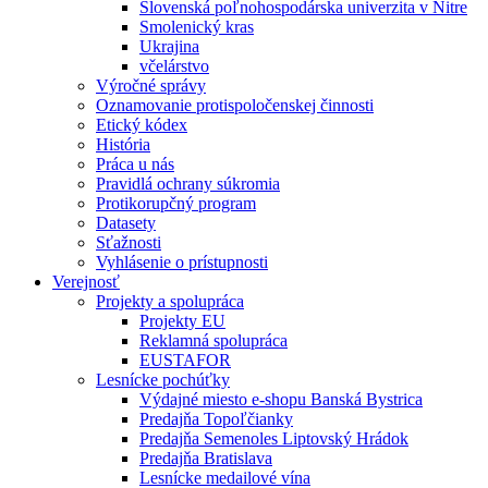
Slovenská poľnohospodárska univerzita v Nitre
Smolenický kras
Ukrajina
včelárstvo
Výročné správy
Oznamovanie protispoločenskej činnosti
Etický kódex
História
Práca u nás
Pravidlá ochrany súkromia
Protikorupčný program
Datasety
Sťažnosti
Vyhlásenie o prístupnosti
Verejnosť
Projekty a spolupráca
Projekty EU
Reklamná spolupráca
EUSTAFOR
Lesnícke pochúťky
Výdajné miesto e-shopu Banská Bystrica
Predajňa Topoľčianky
Predajňa Semenoles Liptovský Hrádok
Predajňa Bratislava
Lesnícke medailové vína