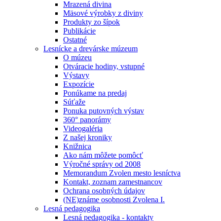
Mrazená divina
Mäsové výrobky z diviny
Produkty zo šípok
Publikácie
Ostatné
Lesnícke a drevárske múzeum
O múzeu
Otváracie hodiny, vstupné
Výstavy
Expozície
Ponúkame na predaj
Súťaže
Ponuka putovných výstav
360° panorámy
Videogaléria
Z našej kroniky
Knižnica
Ako nám môžete pomôcť
Výročné správy od 2008
Memorandum Zvolen mesto lesníctva
Kontakt, zoznam zamestnancov
Ochrana osobných údajov
(NE)známe osobnosti Zvolena I.
Lesná pedagogika
Lesná pedagogika - kontakty