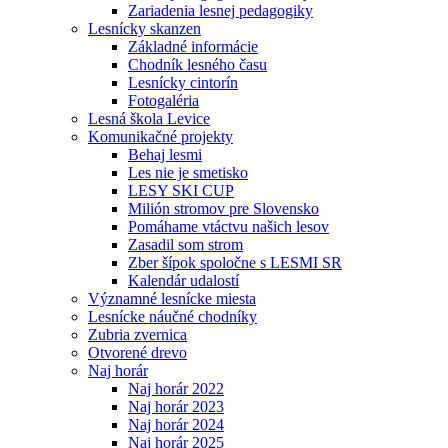
Zariadenia lesnej pedagogiky
Lesnícky skanzen
Základné informácie
Chodník lesného času
Lesnícky cintorín
Fotogaléria
Lesná škola Levice
Komunikačné projekty
Behaj lesmi
Les nie je smetisko
LESY SKI CUP
Milión stromov pre Slovensko
Pomáhame vtáctvu našich lesov
Zasadil som strom
Zber šípok spoločne s LESMI SR
Kalendár udalostí
Významné lesnícke miesta
Lesnícke náučné chodníky
Zubria zvernica
Otvorené drevo
Naj horár
Naj horár 2022
Naj horár 2023
Naj horár 2024
Naj horár 2025