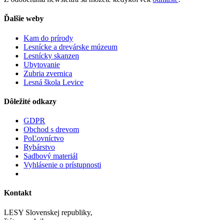
Ďalšie weby
Kam do prírody
Lesnícke a drevárske múzeum
Lesnícky skanzen
Ubytovanie
Zubria zvernica
Lesná škola Levice
Dôležité odkazy
GDPR
Obchod s drevom
PoĽovníctvo
Rybárstvo
Sadbový materiál
Vyhlásenie o prístupnosti
Kontakt
LESY Slovenskej republiky,