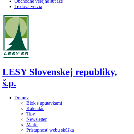
Obchodné verejné súťaže
Textová verzia
LESY Slovenskej republiky,
š.p.
Domov
Blok s upútavkami
Kalendár
Tipy
Newsletter
Marks
Prístupnosť webu skúška