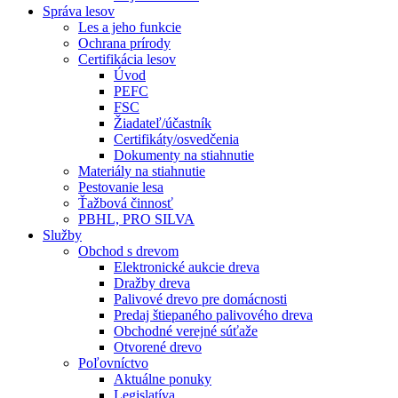
Správa lesov
Les a jeho funkcie
Ochrana prírody
Certifikácia lesov
Úvod
PEFC
FSC
Žiadateľ/účastník
Certifikáty/osvedčenia
Dokumenty na stiahnutie
Materiály na stiahnutie
Pestovanie lesa
Ťažbová činnosť
PBHL, PRO SILVA
Služby
Obchod s drevom
Elektronické aukcie dreva
Dražby dreva
Palivové drevo pre domácnosti
Predaj štiepaného palivového dreva
Obchodné verejné súťaže
Otvorené drevo
Poľovníctvo
Aktuálne ponuky
Legislatíva