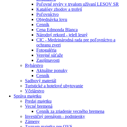
Poľovné revíry v trvalom užívaní LESOV SR
Katalógy zhodov a trofejí
Poľovníctvo
Objednávka lovu
Cenník
Cena Edmonda Blanca
Národný rekord - jeleň lesný
CIC - Medzinárodná rada pre poľovníctvo a
ochranu zveri
Fotogaléria
Verejné súťaže
Zaujímavosti
Rybárstvo
Aktuálne ponuky
Cenník
Sadbový materiál
Turistické a hotelové ubytovanie
Včelárstvo
Správa majetku
Predaj majetku
Vecné bremená
Cenník za zriadenie vecného bremena
Investičný prenájom - podmienky
Zámeny
Zoznam majetku pre OVS