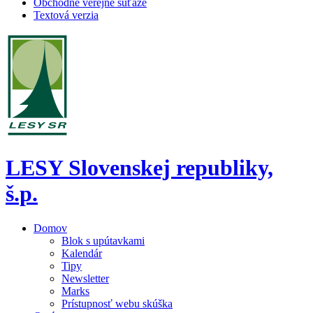
Obchodné verejné súťaže
Textová verzia
LESY Slovenskej republiky,
š.p.
Domov
Blok s upútavkami
Kalendár
Tipy
Newsletter
Marks
Prístupnosť webu skúška