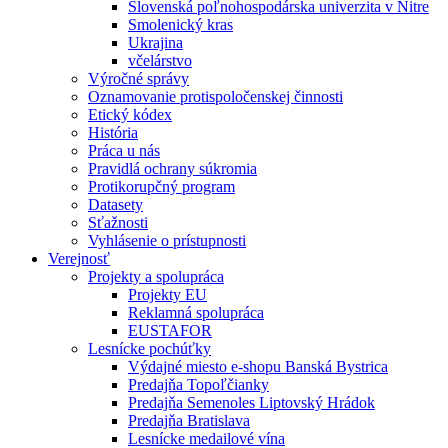
Slovenská poľnohospodárska univerzita v Nitre
Smolenický kras
Ukrajina
včelárstvo
Výročné správy
Oznamovanie protispoločenskej činnosti
Etický kódex
História
Práca u nás
Pravidlá ochrany súkromia
Protikorupčný program
Datasety
Sťažnosti
Vyhlásenie o prístupnosti
Verejnosť
Projekty a spolupráca
Projekty EU
Reklamná spolupráca
EUSTAFOR
Lesnícke pochúťky
Výdajné miesto e-shopu Banská Bystrica
Predajňa Topoľčianky
Predajňa Semenoles Liptovský Hrádok
Predajňa Bratislava
Lesnícke medailové vína