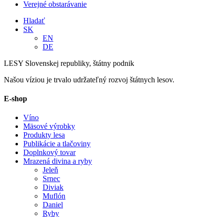
Verejné obstarávanie
Hladať
SK
EN
DE
LESY Slovenskej republiky, štátny podnik
Našou víziou je trvalo udržateľný rozvoj štátnych lesov.
E-shop
Víno
Mäsové výrobky
Produkty lesa
Publikácie a tlačoviny
Doplnkový tovar
Mrazená divina a ryby
Jeleň
Srnec
Diviak
Muflón
Daniel
Ryby