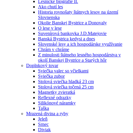
Lesnícke biografie II.
Ako chutí les
Historia rovnošaty štátnych lesov na území
Slovnenska
Okolie Banskej Bystrice a Donovaly
O lese v lese
Suvenírová bankovka J.D.Matejovie
Banská Bystrica kedysi a dnes
Slovenské lesy a ich hospodárske využívanie
Chrám v chráme
Z minulosti štátneho lesného hospodárstva v
okolí Banskej Bystrice a Starých hôr
Doplnkový tovar
Sviečka valec so včielkami
Sviečka zubor
Stolová sviečka hladká 23 cm
Stolová sviečka točená 25 cm
Magnetky zvieratká
Reflexné odrazky
Silikónové náramky
Taška
Mrazená divina a ryby
Jeleň
Srnec
Diviak