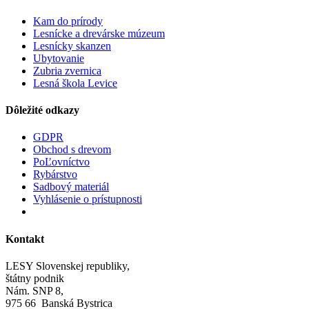
Kam do prírody
Lesnícke a drevárske múzeum
Lesnícky skanzen
Ubytovanie
Zubria zvernica
Lesná škola Levice
Dôležité odkazy
GDPR
Obchod s drevom
PoĽovníctvo
Rybárstvo
Sadbový materiál
Vyhlásenie o prístupnosti
Kontakt
LESY Slovenskej republiky,
štátny podnik
Nám. SNP 8,
975 66 Banská Bystrica