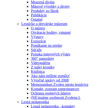
Mrazená divina
Mäsové výrobky z diviny
Produkty zo šípok
Publikácie
Ostatné
Lesnícke a drevárske múzeum
O múzeu
Otváracie hodiny, vstupné
Výstavy
Expozície
Ponúkame na predaj
Súťaže
Ponuka putovných výstav
360° panorámy
Videogaléria
Z našej kroniky
Knižnica
Ako nám môžete pomôcť
Výročné správy od 2008
Memorandum Zvolen mesto lesníctva
Kontakt, zoznam zamestnancov
Ochrana osobných údajov
(NE)známe osobnosti Zvolena I.
Lesná pedagogika
Lesná pedagogika - kontakty