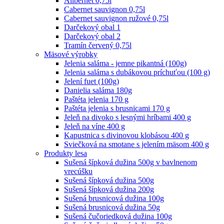
Alibernet 0,75l
Cabernet sauvignon 0,75l
Cabernet sauvignon ružové 0,75l
Darčekový obal 1
Darčekový obal 2
Tramín červený 0,75l
Mäsové výrobky
Jelenia saláma - jemne pikantná (100g)
Jelenia saláma s dubákovou príchuťou (100 g)
Jelení fuet (100g)
Danielia saláma 180g
Paštéta jelenia 170 g
Paštéta jelenia s brusnicami 170 g
Jeleň na divoko s lesnými hríbami 400 g
Jeleň na víne 400 g
Kapustnica s divinovou klobásou 400 g
Sviečková na smotane s jelením mäsom 400 g
Produkty lesa
Sušená šípková dužina 500g v bavlnenom
vrecúšku
Sušená šípková dužina 500g
Sušená šípková dužina 200g
Sušená brusnicová dužina 100g
Sušená brusnicová dužina 50g
Sušená čučoriedková dužina 100g