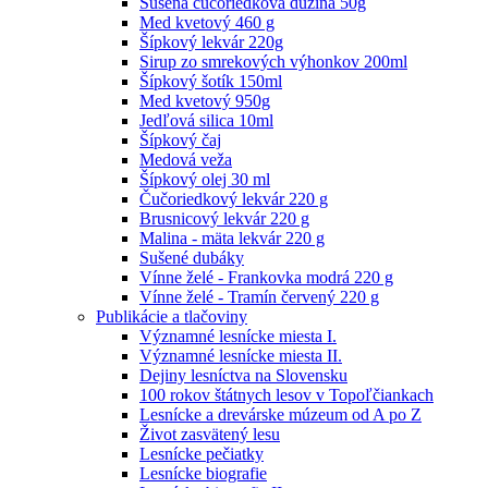
Sušená čučoriedková dužina 50g
Med kvetový 460 g
Šípkový lekvár 220g
Sirup zo smrekových výhonkov 200ml
Šípkový šotík 150ml
Med kvetový 950g
Jedľová silica 10ml
Šípkový čaj
Medová veža
Šípkový olej 30 ml
Čučoriedkový lekvár 220 g
Brusnicový lekvár 220 g
Malina - mäta lekvár 220 g
Sušené dubáky
Vínne želé - Frankovka modrá 220 g
Vínne želé - Tramín červený 220 g
Publikácie a tlačoviny
Významné lesnícke miesta I.
Významné lesnícke miesta II.
Dejiny lesníctva na Slovensku
100 rokov štátnych lesov v Topoľčiankach
Lesnícke a drevárske múzeum od A po Z
Život zasvätený lesu
Lesnícke pečiatky
Lesnícke biografie