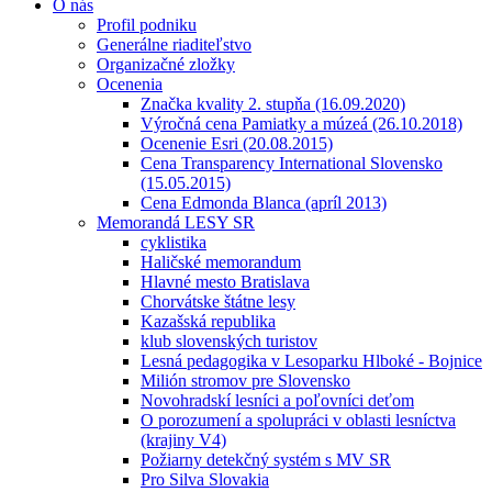
O nás
Profil podniku
Generálne riaditeľstvo
Organizačné zložky
Ocenenia
Značka kvality 2. stupňa (16.09.2020)
Výročná cena Pamiatky a múzeá (26.10.2018)
Ocenenie Esri (20.08.2015)
Cena Transparency International Slovensko
(15.05.2015)
Cena Edmonda Blanca (apríl 2013)
Memorandá LESY SR
cyklistika
Haličské memorandum
Hlavné mesto Bratislava
Chorvátske štátne lesy
Kazašská republika
klub slovenských turistov
Lesná pedagogika v Lesoparku Hlboké - Bojnice
Milión stromov pre Slovensko
Novohradskí lesníci a poľovníci deťom
O porozumení a spolupráci v oblasti lesníctva
(krajiny V4)
Požiarny detekčný systém s MV SR
Pro Silva Slovakia