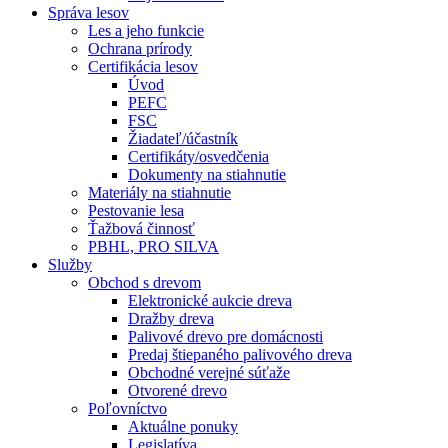
Správa lesov
Les a jeho funkcie
Ochrana prírody
Certifikácia lesov
Úvod
PEFC
FSC
Žiadateľ/účastník
Certifikáty/osvedčenia
Dokumenty na stiahnutie
Materiály na stiahnutie
Pestovanie lesa
Ťažbová činnosť
PBHL, PRO SILVA
Služby
Obchod s drevom
Elektronické aukcie dreva
Dražby dreva
Palivové drevo pre domácnosti
Predaj štiepaného palivového dreva
Obchodné verejné súťaže
Otvorené drevo
Poľovníctvo
Aktuálne ponuky
Legislatíva