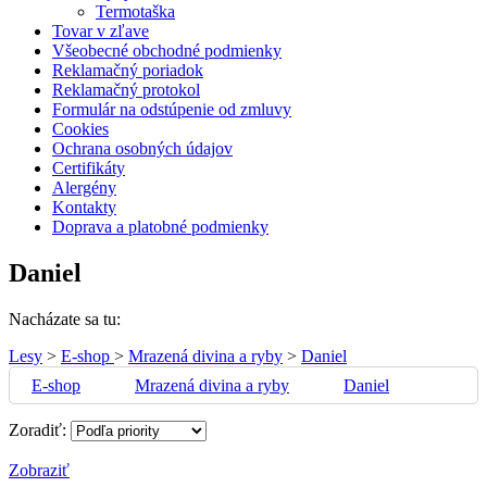
Termotaška
Tovar v zľave
Všeobecné obchodné podmienky
Reklamačný poriadok
Reklamačný protokol
Formulár na odstúpenie od zmluvy
Cookies
Ochrana osobných údajov
Certifikáty
Alergény
Kontakty
Doprava a platobné podmienky
Daniel
Nacházate sa tu:
Lesy
>
E-shop
>
Mrazená divina a ryby
>
Daniel
E-shop
Mrazená divina a ryby
Daniel
Zoradiť:
Zobraziť