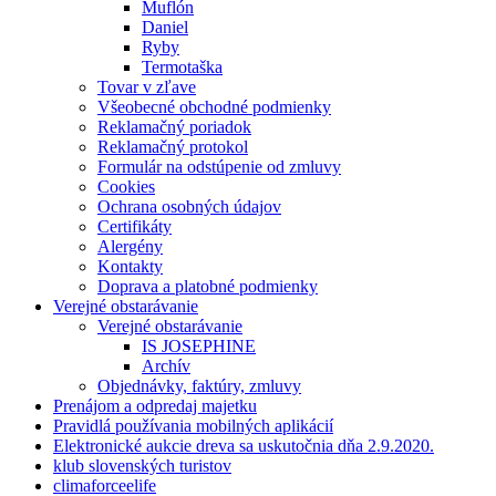
Muflón
Daniel
Ryby
Termotaška
Tovar v zľave
Všeobecné obchodné podmienky
Reklamačný poriadok
Reklamačný protokol
Formulár na odstúpenie od zmluvy
Cookies
Ochrana osobných údajov
Certifikáty
Alergény
Kontakty
Doprava a platobné podmienky
Verejné obstarávanie
Verejné obstarávanie
IS JOSEPHINE
Archív
Objednávky, faktúry, zmluvy
Prenájom a odpredaj majetku
Pravidlá používania mobilných aplikácií
Elektronické aukcie dreva sa uskutočnia dňa 2.9.2020.
klub slovenských turistov
climaforceelife