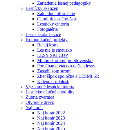
Zariadenia lesnej pedagogiky
Lesnícky skanzen
Základné informácie
Chodník lesného času
Lesnícky cintorín
Fotogaléria
Lesná škola Levice
Komunikačné projekty
Behaj lesmi
Les nie je smetisko
LESY SKI CUP
Milión stromov pre Slovensko
Pomáhame vtáctvu našich lesov
Zasadil som strom
Zber šípok spoločne s LESMI SR
Kalendár udalostí
Významné lesnícke miesta
Lesnícke náučné chodníky
Zubria zvernica
Otvorené drevo
Naj horár
Naj horár 2022
Naj horár 2023
Naj horár 2024
Naj horár 2025