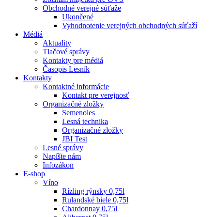
Obchodné verejné súťaže
Ukončené
Vyhodnotenie verejných obchodných súťaží
Médiá
Aktuality
Tlačové správy
Kontakty pre médiá
Časopis Lesník
Kontakty
Kontaktné informácie
Kontakt pre verejnosť
Organizačné zložky
Semenoles
Lesná technika
Organizačné zložky
JBI Test
Lesné správy
Napíšte nám
Infozákon
E-shop
Víno
Rízling rýnsky 0,75l
Rulandské biele 0,75l
Chardonnay 0,75l