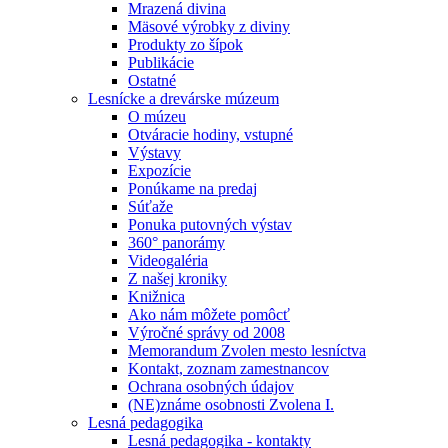
Mrazená divina
Mäsové výrobky z diviny
Produkty zo šípok
Publikácie
Ostatné
Lesnícke a drevárske múzeum
O múzeu
Otváracie hodiny, vstupné
Výstavy
Expozície
Ponúkame na predaj
Súťaže
Ponuka putovných výstav
360° panorámy
Videogaléria
Z našej kroniky
Knižnica
Ako nám môžete pomôcť
Výročné správy od 2008
Memorandum Zvolen mesto lesníctva
Kontakt, zoznam zamestnancov
Ochrana osobných údajov
(NE)známe osobnosti Zvolena I.
Lesná pedagogika
Lesná pedagogika - kontakty