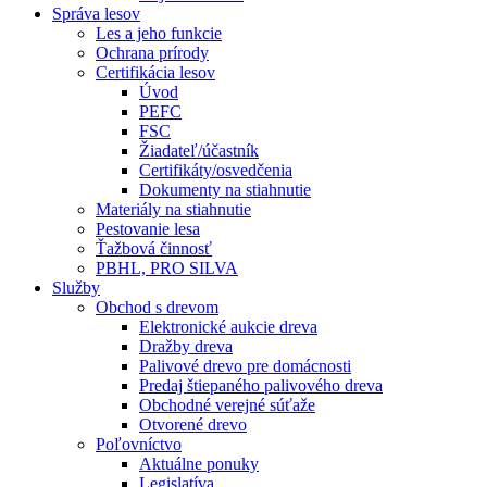
Správa lesov
Les a jeho funkcie
Ochrana prírody
Certifikácia lesov
Úvod
PEFC
FSC
Žiadateľ/účastník
Certifikáty/osvedčenia
Dokumenty na stiahnutie
Materiály na stiahnutie
Pestovanie lesa
Ťažbová činnosť
PBHL, PRO SILVA
Služby
Obchod s drevom
Elektronické aukcie dreva
Dražby dreva
Palivové drevo pre domácnosti
Predaj štiepaného palivového dreva
Obchodné verejné súťaže
Otvorené drevo
Poľovníctvo
Aktuálne ponuky
Legislatíva