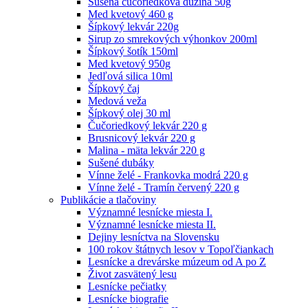
Sušená čučoriedková dužina 50g
Med kvetový 460 g
Šípkový lekvár 220g
Sirup zo smrekových výhonkov 200ml
Šípkový šotík 150ml
Med kvetový 950g
Jedľová silica 10ml
Šípkový čaj
Medová veža
Šípkový olej 30 ml
Čučoriedkový lekvár 220 g
Brusnicový lekvár 220 g
Malina - mäta lekvár 220 g
Sušené dubáky
Vínne želé - Frankovka modrá 220 g
Vínne želé - Tramín červený 220 g
Publikácie a tlačoviny
Významné lesnícke miesta I.
Významné lesnícke miesta II.
Dejiny lesníctva na Slovensku
100 rokov štátnych lesov v Topoľčiankach
Lesnícke a drevárske múzeum od A po Z
Život zasvätený lesu
Lesnícke pečiatky
Lesnícke biografie