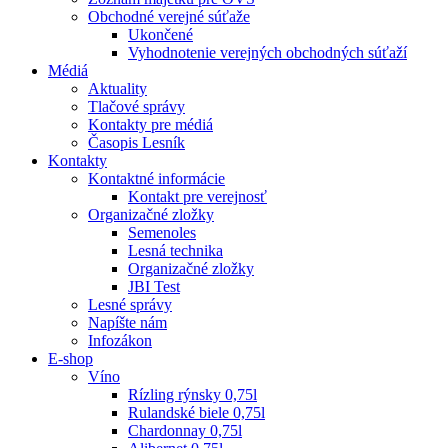
Obchodné verejné súťaže
Ukončené
Vyhodnotenie verejných obchodných súťaží
Médiá
Aktuality
Tlačové správy
Kontakty pre médiá
Časopis Lesník
Kontakty
Kontaktné informácie
Kontakt pre verejnosť
Organizačné zložky
Semenoles
Lesná technika
Organizačné zložky
JBI Test
Lesné správy
Napíšte nám
Infozákon
E-shop
Víno
Rízling rýnsky 0,75l
Rulandské biele 0,75l
Chardonnay 0,75l