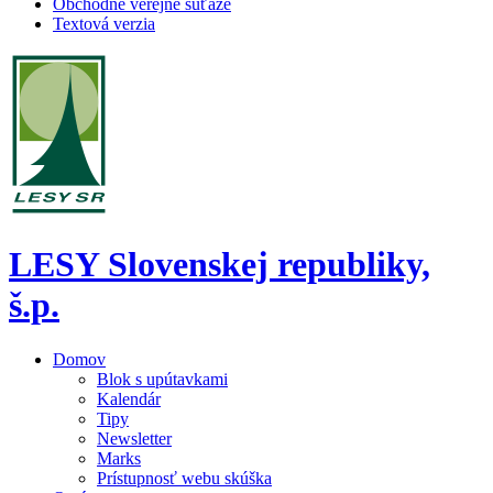
Obchodné verejné súťaže
Textová verzia
LESY Slovenskej republiky,
š.p.
Domov
Blok s upútavkami
Kalendár
Tipy
Newsletter
Marks
Prístupnosť webu skúška