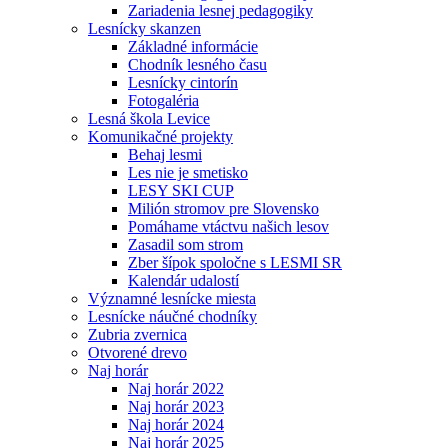
Zariadenia lesnej pedagogiky
Lesnícky skanzen
Základné informácie
Chodník lesného času
Lesnícky cintorín
Fotogaléria
Lesná škola Levice
Komunikačné projekty
Behaj lesmi
Les nie je smetisko
LESY SKI CUP
Milión stromov pre Slovensko
Pomáhame vtáctvu našich lesov
Zasadil som strom
Zber šípok spoločne s LESMI SR
Kalendár udalostí
Významné lesnícke miesta
Lesnícke náučné chodníky
Zubria zvernica
Otvorené drevo
Naj horár
Naj horár 2022
Naj horár 2023
Naj horár 2024
Naj horár 2025