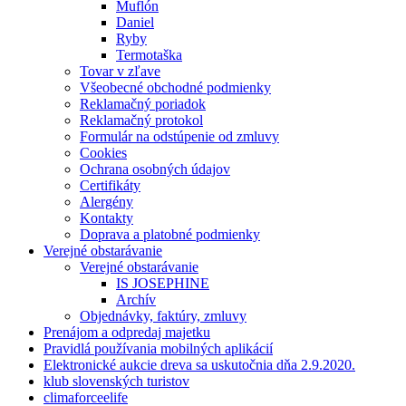
Muflón
Daniel
Ryby
Termotaška
Tovar v zľave
Všeobecné obchodné podmienky
Reklamačný poriadok
Reklamačný protokol
Formulár na odstúpenie od zmluvy
Cookies
Ochrana osobných údajov
Certifikáty
Alergény
Kontakty
Doprava a platobné podmienky
Verejné obstarávanie
Verejné obstarávanie
IS JOSEPHINE
Archív
Objednávky, faktúry, zmluvy
Prenájom a odpredaj majetku
Pravidlá používania mobilných aplikácií
Elektronické aukcie dreva sa uskutočnia dňa 2.9.2020.
klub slovenských turistov
climaforceelife