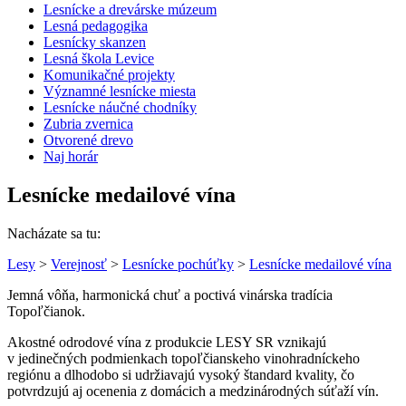
Lesnícke a drevárske múzeum
Lesná pedagogika
Lesnícky skanzen
Lesná škola Levice
Komunikačné projekty
Významné lesnícke miesta
Lesnícke náučné chodníky
Zubria zvernica
Otvorené drevo
Naj horár
Lesnícke medailové vína
Nacházate sa tu:
Lesy
>
Verejnosť
>
Lesnícke pochúťky
>
Lesnícke medailové vína
Jemná vôňa, harmonická chuť a poctivá vinárska tradícia
Topoľčianok.
Akostné odrodové vína z produkcie LESY SR vznikajú
v jedinečných podmienkach topoľčianskeho vinohradníckeho
regiónu a dlhodobo si udržiavajú vysoký štandard kvality, čo
potvrdzujú aj ocenenia z domácich a medzinárodných súťaží vín.