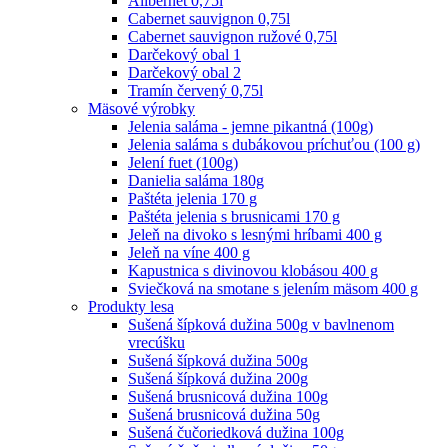
Alibernet 0,75l
Cabernet sauvignon 0,75l
Cabernet sauvignon ružové 0,75l
Darčekový obal 1
Darčekový obal 2
Tramín červený 0,75l
Mäsové výrobky
Jelenia saláma - jemne pikantná (100g)
Jelenia saláma s dubákovou príchuťou (100 g)
Jelení fuet (100g)
Danielia saláma 180g
Paštéta jelenia 170 g
Paštéta jelenia s brusnicami 170 g
Jeleň na divoko s lesnými hríbami 400 g
Jeleň na víne 400 g
Kapustnica s divinovou klobásou 400 g
Sviečková na smotane s jelením mäsom 400 g
Produkty lesa
Sušená šípková dužina 500g v bavlnenom
vrecúšku
Sušená šípková dužina 500g
Sušená šípková dužina 200g
Sušená brusnicová dužina 100g
Sušená brusnicová dužina 50g
Sušená čučoriedková dužina 100g