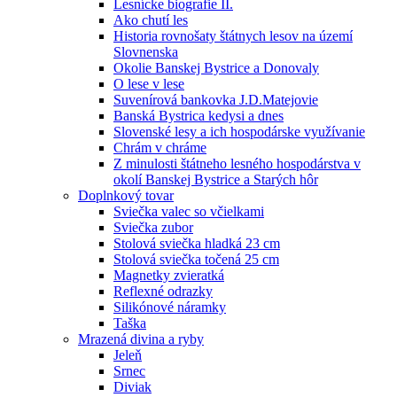
Lesnícke biografie II.
Ako chutí les
Historia rovnošaty štátnych lesov na území
Slovnenska
Okolie Banskej Bystrice a Donovaly
O lese v lese
Suvenírová bankovka J.D.Matejovie
Banská Bystrica kedysi a dnes
Slovenské lesy a ich hospodárske využívanie
Chrám v chráme
Z minulosti štátneho lesného hospodárstva v
okolí Banskej Bystrice a Starých hôr
Doplnkový tovar
Sviečka valec so včielkami
Sviečka zubor
Stolová sviečka hladká 23 cm
Stolová sviečka točená 25 cm
Magnetky zvieratká
Reflexné odrazky
Silikónové náramky
Taška
Mrazená divina a ryby
Jeleň
Srnec
Diviak