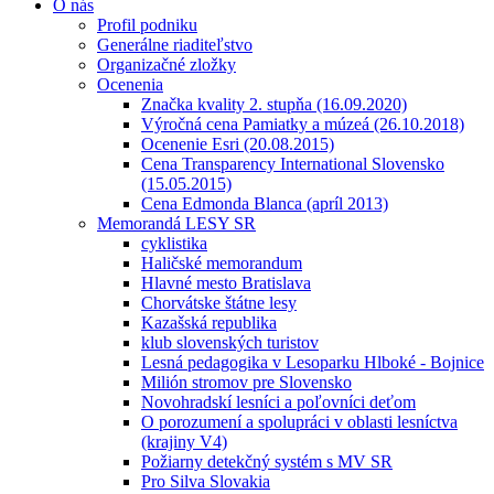
O nás
Profil podniku
Generálne riaditeľstvo
Organizačné zložky
Ocenenia
Značka kvality 2. stupňa (16.09.2020)
Výročná cena Pamiatky a múzeá (26.10.2018)
Ocenenie Esri (20.08.2015)
Cena Transparency International Slovensko
(15.05.2015)
Cena Edmonda Blanca (apríl 2013)
Memorandá LESY SR
cyklistika
Haličské memorandum
Hlavné mesto Bratislava
Chorvátske štátne lesy
Kazašská republika
klub slovenských turistov
Lesná pedagogika v Lesoparku Hlboké - Bojnice
Milión stromov pre Slovensko
Novohradskí lesníci a poľovníci deťom
O porozumení a spolupráci v oblasti lesníctva
(krajiny V4)
Požiarny detekčný systém s MV SR
Pro Silva Slovakia