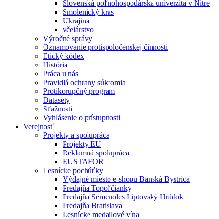
Slovenská poľnohospodárska univerzita v Nitre
Smolenický kras
Ukrajina
včelárstvo
Výročné správy
Oznamovanie protispoločenskej činnosti
Etický kódex
História
Práca u nás
Pravidlá ochrany súkromia
Protikorupčný program
Datasety
Sťažnosti
Vyhlásenie o prístupnosti
Verejnosť
Projekty a spolupráca
Projekty EU
Reklamná spolupráca
EUSTAFOR
Lesnícke pochúťky
Výdajné miesto e-shopu Banská Bystrica
Predajňa Topoľčianky
Predajňa Semenoles Liptovský Hrádok
Predajňa Bratislava
Lesnícke medailové vína