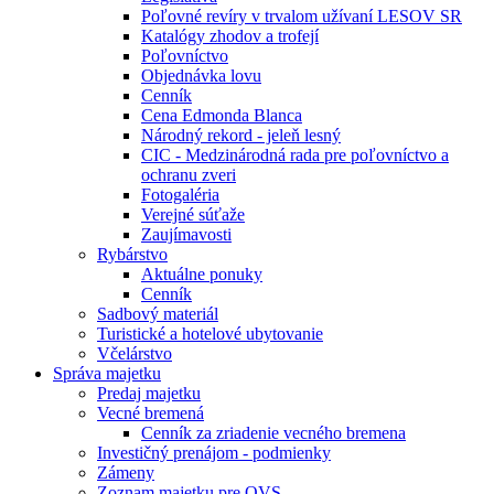
Poľovné revíry v trvalom užívaní LESOV SR
Katalógy zhodov a trofejí
Poľovníctvo
Objednávka lovu
Cenník
Cena Edmonda Blanca
Národný rekord - jeleň lesný
CIC - Medzinárodná rada pre poľovníctvo a
ochranu zveri
Fotogaléria
Verejné súťaže
Zaujímavosti
Rybárstvo
Aktuálne ponuky
Cenník
Sadbový materiál
Turistické a hotelové ubytovanie
Včelárstvo
Správa majetku
Predaj majetku
Vecné bremená
Cenník za zriadenie vecného bremena
Investičný prenájom - podmienky
Zámeny
Zoznam majetku pre OVS