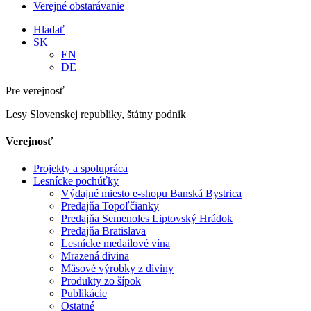
Verejné obstarávanie
Hladať
SK
EN
DE
Pre verejnosť
Lesy Slovenskej republiky, štátny podnik
Verejnosť
Projekty a spolupráca
Lesnícke pochúťky
Výdajné miesto e-shopu Banská Bystrica
Predajňa Topoľčianky
Predajňa Semenoles Liptovský Hrádok
Predajňa Bratislava
Lesnícke medailové vína
Mrazená divina
Mäsové výrobky z diviny
Produkty zo šípok
Publikácie
Ostatné