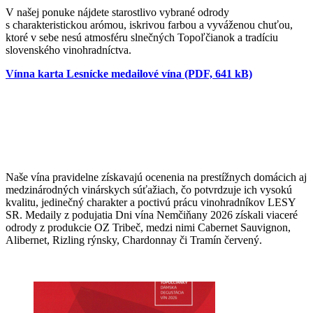
V našej ponuke nájdete starostlivo vybrané odrody
s charakteristickou arómou, iskrivou farbou a vyváženou chuťou,
ktoré v sebe nesú atmosféru slnečných Topoľčianok a tradíciu
slovenského vinohradníctva.
Vínna karta Lesnícke medailové vína (PDF, 641 kB)
Naše vína pravidelne získavajú ocenenia na prestížnych domácich aj
medzinárodných vinárskych súťažiach, čo potvrdzuje ich vysokú
kvalitu, jedinečný charakter a poctivú prácu vinohradníkov LESY
SR. Medaily z podujatia Dni vína Nemčiňany 2026 získali viaceré
odrody z produkcie OZ Tribeč, medzi nimi Cabernet Sauvignon,
Alibernet, Rizling rýnsky, Chardonnay či Tramín červený.