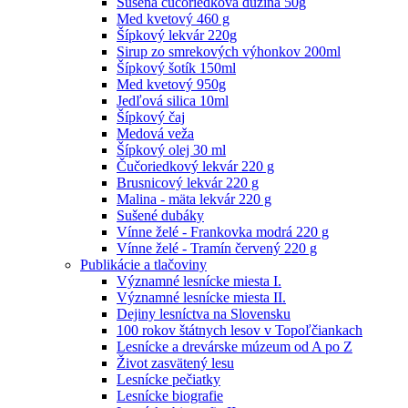
Sušená čučoriedková dužina 50g
Med kvetový 460 g
Šípkový lekvár 220g
Sirup zo smrekových výhonkov 200ml
Šípkový šotík 150ml
Med kvetový 950g
Jedľová silica 10ml
Šípkový čaj
Medová veža
Šípkový olej 30 ml
Čučoriedkový lekvár 220 g
Brusnicový lekvár 220 g
Malina - mäta lekvár 220 g
Sušené dubáky
Vínne želé - Frankovka modrá 220 g
Vínne želé - Tramín červený 220 g
Publikácie a tlačoviny
Významné lesnícke miesta I.
Významné lesnícke miesta II.
Dejiny lesníctva na Slovensku
100 rokov štátnych lesov v Topoľčiankach
Lesnícke a drevárske múzeum od A po Z
Život zasvätený lesu
Lesnícke pečiatky
Lesnícke biografie