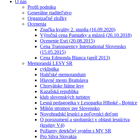
O nás
Profil podniku
Generálne riaditeľstvo
Organizačné zložky
Ocenenia
Značka kvality 2. stupňa (16.09.2020)
Výročná cena Pamiatky a múzeá (26.10.2018)
Ocenenie Esri (20.08.2015)
Cena Transparency International Slovensko
(15.05.2015)
Cena Edmonda Blanca (apríl 2013)
Memorandá LESY SR
cyklistika
Haličské memorandum
Hlavné mesto Bratislava
Chorvátske štátne lesy
Kazašská republika
klub slovenských turistov
Lesná pedagogika v Lesoparku Hlboké - Bojnice
Milión stromov pre Slovensko
Novohradskí lesníci a poľovníci deťom
O porozumení a spolupráci v oblasti lesníctva
(krajiny V4)
Požiarny detekčný systém s MV SR
Pro Silva Slovakia