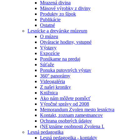
Mrazená divina
Mäsové výrobky z diviny
Produkty zo šípok
Publikácie
Ostatné
Lesnícke a drevárske múzeum
O múzeu
Otváracie hodiny, vstupné
Výstavy
Expozície
Ponúkame na predaj
Súťaže
Ponuka putovných výstav
360° panorámy
Videogaléria
Z našej kroniky
Knižnica
Ako nám môžete pomôcť
Výročné správy od 2008
Memorandum Zvolen mesto lesníctva
Kontakt, zoznam zamestnancov
Ochrana osobných údajov
(NE)známe osobnosti Zvolena I.
Lesná pedagogika
Lesná pedagogika - kontakty