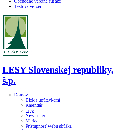
Obchodné verejné súťaže
Textová verzia
LESY Slovenskej republiky,
š.p.
Domov
Blok s upútavkami
Kalendár
Tipy
Newsletter
Marks
Prístupnosť webu skúška