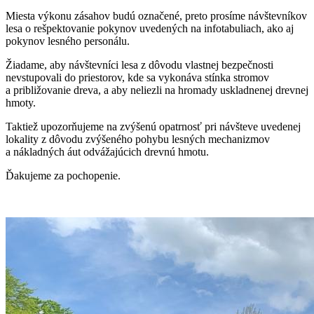
Miesta výkonu zásahov budú označené, preto prosíme návštevníkov
lesa o rešpektovanie pokynov uvedených na infotabuliach, ako aj
pokynov lesného personálu.
Žiadame, aby návštevníci lesa z dôvodu vlastnej bezpečnosti
nevstupovali do priestorov, kde sa vykonáva stínka stromov
a približovanie dreva, a aby neliezli na hromady uskladnenej drevnej
hmoty.
Taktiež upozorňujeme na zvýšenú opatrnosť pri návšteve uvedenej
lokality z dôvodu zvýšeného pohybu lesných mechanizmov
a nákladných áut odvážajúcich drevnú hmotu.
Ďakujeme za pochopenie.