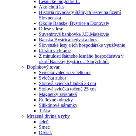
Lesnícke biografie II.
Ako chutí les
Historia rovnošaty štátnych lesov na území
Slovnenska
Okolie Banskej Bystrice a Donovaly
O lese v lese
Suvenírová bankovka J.D.Matejovie
Banská Bystrica kedysi a dnes
Slovenské lesy a ich hospodárske využívanie
Chrám v chráme
Z minulosti štátneho lesného hospodárstva v
okolí Banskej Bystrice a Starých hôr
Doplnkový tovar
Sviečka valec so včielkami
Sviečka zubor
Stolová sviečka hladká 23 cm
Stolová sviečka točená 25 cm
Magnetky zvieratká
Reflexné odrazky
Silikónové náramky
Taška
Mrazená divina a ryby
Jeleň
Srnec
Diviak