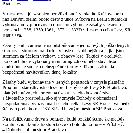
Bratislavy
V mesiacoch júl – september 2024 budú v lokalite Kráľova hora
nad Dlhými dielmi okolo cesty z ulice Svíbova na Bielu Studničku
vykonávané v pracovných dňoch nevyhnutné zásahy v lesných
porastoch 1358, 1359,1361,1373 a 1332D v Lesnom celku Lesy SR
Bratislava.
Zásahy budú zamerané na odstraňovanie jednotlivých poškodených
stromov a stromov brániacich v raste najstabilnejším a najkrajším
stromom za účelom výchovy a obnovy lesa. Taktiež v okolitých
porastoch bude vykonaný monitoring zdravotného stavu lesa
a odstránené suché a nebezpečné stromy z dôvodu zaistenia
bezpečnosti návštevníkov danej lokality.
Zásahy budú vykonávané v lesných porastoch v zmysle platného
Programu starostlivosti o lesy pre Lesný celok Lesy SR Bratislava,
platných právnych noriem na úseku lesného hospodárstva
a životného prostredia, ako aj v zmysle Dohody o obmedzení
hospodárenia a využívania Lesného celku Lesy SR Bratislava medzi
štátnym podnikom LESY SR a Hlavným mestom SR Bratislava.
Na približovanie dreva z porastov budú použité šetrnejšie metódy
kombináciou koní a traktora tak, ako bolo dohodnuté v Prílohe č.
4 Dohody s hl. mestom Bratislava.