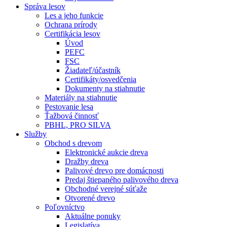
Správa lesov
Les a jeho funkcie
Ochrana prírody
Certifikácia lesov
Úvod
PEFC
FSC
Žiadateľ/účastník
Certifikáty/osvedčenia
Dokumenty na stiahnutie
Materiály na stiahnutie
Pestovanie lesa
Ťažbová činnosť
PBHL, PRO SILVA
Služby
Obchod s drevom
Elektronické aukcie dreva
Dražby dreva
Palivové drevo pre domácnosti
Predaj štiepaného palivového dreva
Obchodné verejné súťaže
Otvorené drevo
Poľovníctvo
Aktuálne ponuky
Legislatíva