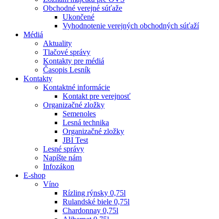
Obchodné verejné súťaže
Ukončené
Vyhodnotenie verejných obchodných súťaží
Médiá
Aktuality
Tlačové správy
Kontakty pre médiá
Časopis Lesník
Kontakty
Kontaktné informácie
Kontakt pre verejnosť
Organizačné zložky
Semenoles
Lesná technika
Organizačné zložky
JBI Test
Lesné správy
Napíšte nám
Infozákon
E-shop
Víno
Rízling rýnsky 0,75l
Rulandské biele 0,75l
Chardonnay 0,75l