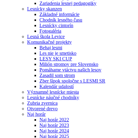
Zariadenia lesnej pedagogiky
Lesnícky skanzen
Základné informácie
Chodník lesného času
Lesnícky cintorín
Fotogaléria
Lesná škola Levice
Komunikačné projekty
Behaj lesmi
Les nie je smetisko
LESY SKI CUP
Milión stromov pre Slovensko
Pomáhame vtáctvu našich lesov
Zasadil som strom
Zber šípok spoločne s LESMI SR
Kalendár udalostí
Významné lesnícke miesta
Lesnícke náučné chodníky
Zubria zvernica
Otvorené drevo
Naj horár
Naj horár 2022
Naj horár 2023
Naj horár 2024
Naj horár 2025