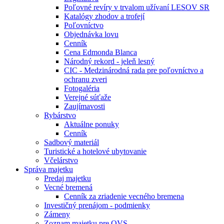
Poľovné revíry v trvalom užívaní LESOV SR
Katalógy zhodov a trofejí
Poľovníctvo
Objednávka lovu
Cenník
Cena Edmonda Blanca
Národný rekord - jeleň lesný
CIC - Medzinárodná rada pre poľovníctvo a
ochranu zveri
Fotogaléria
Verejné súťaže
Zaujímavosti
Rybárstvo
Aktuálne ponuky
Cenník
Sadbový materiál
Turistické a hotelové ubytovanie
Včelárstvo
Správa majetku
Predaj majetku
Vecné bremená
Cenník za zriadenie vecného bremena
Investičný prenájom - podmienky
Zámeny
Zoznam majetku pre OVS