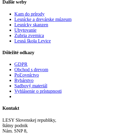
Ďalšie weby
Kam do prírody
Lesnícke a drevárske múzeum
Lesnícky skanzen
Ubytovanie
Zubria zvernica
Lesná škola Levice
Dôležité odkazy
GDPR
Obchod s drevom
PoĽovníctvo
Rybárstvo
Sadbový materiál
Vyhlásenie o prístupnosti
Kontakt
LESY Slovenskej republiky,
štátny podnik
Nám. SNP 8,