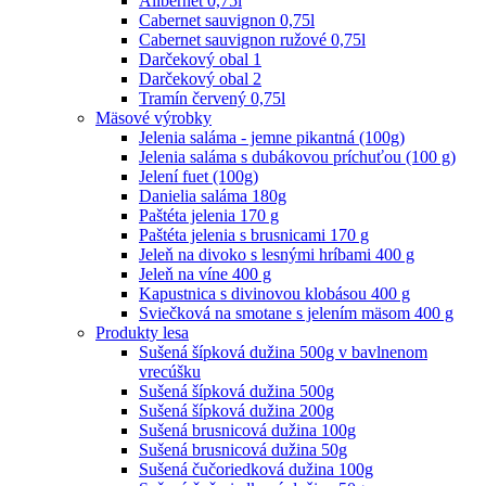
Alibernet 0,75l
Cabernet sauvignon 0,75l
Cabernet sauvignon ružové 0,75l
Darčekový obal 1
Darčekový obal 2
Tramín červený 0,75l
Mäsové výrobky
Jelenia saláma - jemne pikantná (100g)
Jelenia saláma s dubákovou príchuťou (100 g)
Jelení fuet (100g)
Danielia saláma 180g
Paštéta jelenia 170 g
Paštéta jelenia s brusnicami 170 g
Jeleň na divoko s lesnými hríbami 400 g
Jeleň na víne 400 g
Kapustnica s divinovou klobásou 400 g
Sviečková na smotane s jelením mäsom 400 g
Produkty lesa
Sušená šípková dužina 500g v bavlnenom
vrecúšku
Sušená šípková dužina 500g
Sušená šípková dužina 200g
Sušená brusnicová dužina 100g
Sušená brusnicová dužina 50g
Sušená čučoriedková dužina 100g