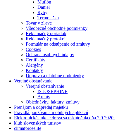
Muflón
Daniel
Ryby
Termotaška
Tovar v zľave
Všeobecné obchodné podmienky
Reklamačný poriadok
Reklamačný protokol
Formulár na odstúpenie od zmluvy
Cookies
Ochrana osobných údajov
Certifikáty
Alergény
Kontakty
Doprava a platobné podmienky
Verejné obstarávanie
Verejné obstarávanie
IS JOSEPHINE
Archív
Objednávky, faktúry, zmluvy
Prenájom a odpredaj majetku
Pravidlá používania mobilných aplikácií
Elektronické aukcie dreva sa uskutočnia dňa 2.9.2020.
klub slovenských turistov
climaforceelife