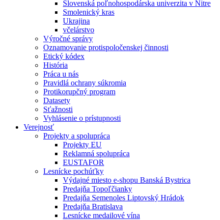
Slovenská poľnohospodárska univerzita v Nitre
Smolenický kras
Ukrajina
včelárstvo
Výročné správy
Oznamovanie protispoločenskej činnosti
Etický kódex
História
Práca u nás
Pravidlá ochrany súkromia
Protikorupčný program
Datasety
Sťažnosti
Vyhlásenie o prístupnosti
Verejnosť
Projekty a spolupráca
Projekty EU
Reklamná spolupráca
EUSTAFOR
Lesnícke pochúťky
Výdajné miesto e-shopu Banská Bystrica
Predajňa Topoľčianky
Predajňa Semenoles Liptovský Hrádok
Predajňa Bratislava
Lesnícke medailové vína