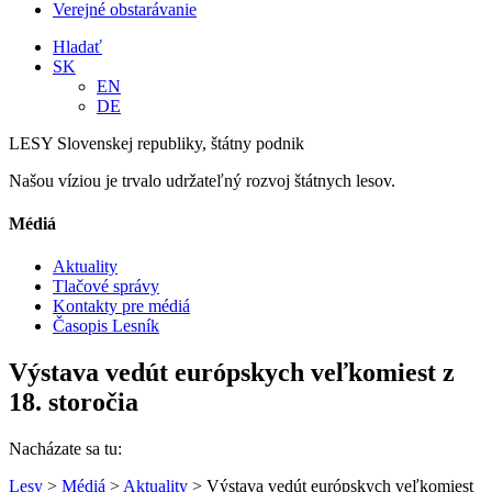
Verejné obstarávanie
Hladať
SK
EN
DE
LESY Slovenskej republiky, štátny podnik
Našou víziou je trvalo udržateľný rozvoj štátnych lesov.
Médiá
Aktuality
Tlačové správy
Kontakty pre médiá
Časopis Lesník
Výstava vedút európskych veľkomiest z
18. storočia
Nacházate sa tu:
Lesy
>
Médiá
>
Aktuality
> Výstava vedút európskych veľkomiest