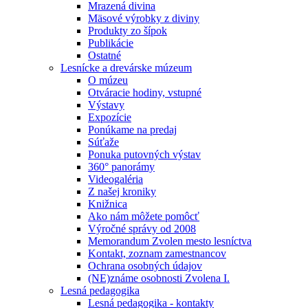
Mrazená divina
Mäsové výrobky z diviny
Produkty zo šípok
Publikácie
Ostatné
Lesnícke a drevárske múzeum
O múzeu
Otváracie hodiny, vstupné
Výstavy
Expozície
Ponúkame na predaj
Súťaže
Ponuka putovných výstav
360° panorámy
Videogaléria
Z našej kroniky
Knižnica
Ako nám môžete pomôcť
Výročné správy od 2008
Memorandum Zvolen mesto lesníctva
Kontakt, zoznam zamestnancov
Ochrana osobných údajov
(NE)známe osobnosti Zvolena I.
Lesná pedagogika
Lesná pedagogika - kontakty