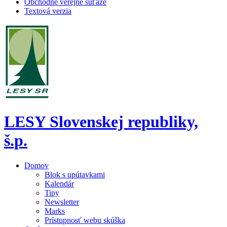
Obchodné verejné súťaže
Textová verzia
LESY Slovenskej republiky,
š.p.
Domov
Blok s upútavkami
Kalendár
Tipy
Newsletter
Marks
Prístupnosť webu skúška