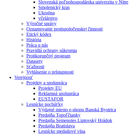
Slovenská poľnohospodárska univerzita v Nitre
Smolenický kras
Ukrajina
včelárstvo
Výročné správy
Oznamovanie protispoločenskej činnosti
Etický kódex
História
Práca u nás
Pravidlá ochrany súkromia
Protikorupčný program
Datasety
Sťažnosti
Vyhlásenie o prístupnosti
Verejnosť
Projekty a spolupráca
Projekty EU
Reklamná spolupráca
EUSTAFOR
Lesnícke pochúťky
Výdajné miesto e-shopu Banská Bystrica
Predajňa Topoľčianky
Predajňa Semenoles Liptovský Hrádok
Predajňa Bratislava
Lesnícke medailové vína