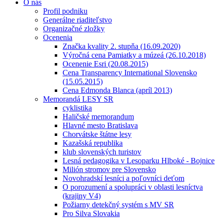
O nás
Profil podniku
Generálne riaditeľstvo
Organizačné zložky
Ocenenia
Značka kvality 2. stupňa (16.09.2020)
Výročná cena Pamiatky a múzeá (26.10.2018)
Ocenenie Esri (20.08.2015)
Cena Transparency International Slovensko
(15.05.2015)
Cena Edmonda Blanca (apríl 2013)
Memorandá LESY SR
cyklistika
Haličské memorandum
Hlavné mesto Bratislava
Chorvátske štátne lesy
Kazašská republika
klub slovenských turistov
Lesná pedagogika v Lesoparku Hlboké - Bojnice
Milión stromov pre Slovensko
Novohradskí lesníci a poľovníci deťom
O porozumení a spolupráci v oblasti lesníctva
(krajiny V4)
Požiarny detekčný systém s MV SR
Pro Silva Slovakia