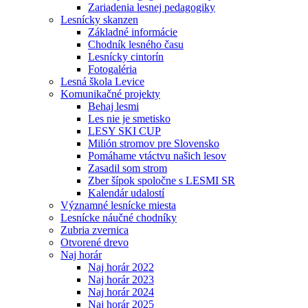
Zariadenia lesnej pedagogiky
Lesnícky skanzen
Základné informácie
Chodník lesného času
Lesnícky cintorín
Fotogaléria
Lesná škola Levice
Komunikačné projekty
Behaj lesmi
Les nie je smetisko
LESY SKI CUP
Milión stromov pre Slovensko
Pomáhame vtáctvu našich lesov
Zasadil som strom
Zber šípok spoločne s LESMI SR
Kalendár udalostí
Významné lesnícke miesta
Lesnícke náučné chodníky
Zubria zvernica
Otvorené drevo
Naj horár
Naj horár 2022
Naj horár 2023
Naj horár 2024
Naj horár 2025