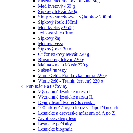
Sušená čučoriedková dužina 50g
Med kvetový 460 g
Šípkový lekvár 220g
Sirup zo smrekových výhonkov 200ml
Šípkový šotík 150ml
Med kvetový 950g
Jedľová silica 10ml
Šípkový čaj
Medová veža
Šípkový olej 30 ml
Čučoriedkový lekvár 220 g
Brusnicový lekvár 220 g
Malina - mäta lekvár 220 g
Sušené dubáky
Vínne želé - Frankovka modrá 220 g
Vínne želé - Tramín červený 220 g
Publikácie a tlačoviny
Významné lesnícke miesta I.
Významné lesnícke miesta II.
Dejiny lesníctva na Slovensku
100 rokov štátnych lesov v Topoľčiankach
Lesnícke a drevárske múzeum od A po Z
Život zasvätený lesu
Lesnícke pečiatky
Lesnícke biografie