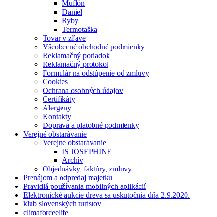
Muflón
Daniel
Ryby
Termotaška
Tovar v zľave
Všeobecné obchodné podmienky
Reklamačný poriadok
Reklamačný protokol
Formulár na odstúpenie od zmluvy
Cookies
Ochrana osobných údajov
Certifikáty
Alergény
Kontakty
Doprava a platobné podmienky
Verejné obstarávanie
Verejné obstarávanie
IS JOSEPHINE
Archív
Objednávky, faktúry, zmluvy
Prenájom a odpredaj majetku
Pravidlá používania mobilných aplikácií
Elektronické aukcie dreva sa uskutočnia dňa 2.9.2020.
klub slovenských turistov
climaforceelife