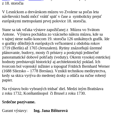
z 18. storočia
V Lesníckom a drevárskom múzeu vo Zvolene sa počas leta
návštevníci budú môcť vrátiť späť v čase a symbolicky prejsť
európskymi metropolami prvej polovice 18. storočia.
Stane sa tak vďaka výstave zapožičanej z Múzea vo Svätom
Antone. Výstava pochádza zo vzácneho nálezu múzea, kde sa
v tajnej stene našlo koncom 19. storočia 126 unikátnych grafík. Ide
o grafiky dôležitých európskych veľkomiest z obdobia rokov
1719 (Berlín) až 1765 (Jeruzalem). Rytiny znázorňujú územné
plánovanie, budovy, mosty či prístavy a poskytujú jedinečné
panoramatické dobové pohľady (veduty). Okrem vysokej estetickej
hodnoty predstavujú historický aj architektonický poklad. Ich
tvorcom bol vojenský inžinier a topograf Fridrich Bernhard Werner
(1688 Sliezsko – 1778 Breslau). Vznikli technikou medirytectva,
kedy sa skica vyrýva do medenej dosky a otláča na ručne robený
papier.
Na výstavu bolo vybraných tridsať diel. Medzi iným Bratislava
z roku 1732, Konštantínopol či Brusel z roku 1730.
Srdečne pozývame.
Garant výstavy:
Ing. Jana Bišturová