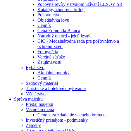
Poľovné revíry v trvalom užívaní LESOV SR
Katalógy zhodov a trofejí
Poľovníctvo
Objednávka lovu
Cenník
Cena Edmonda Blanca
Národný rekord - jeleň lesný
CIC - Medzinárodná rada pre poľovníctvo a
ochranu zveri
Fotogaléria
Verejné súťaže
Zaujímavosti
Rybárstvo
Aktuálne ponuky
Cenník
Sadbový materiál
Turistické a hotelové ubytovanie
Včelárstvo
Správa majetku
Predaj majetku
Vecné bremená
Cenník za zriadenie vecného bremena
Investičný prenájom - podmienky
Zámeny
Zoznam majetku pre OVS