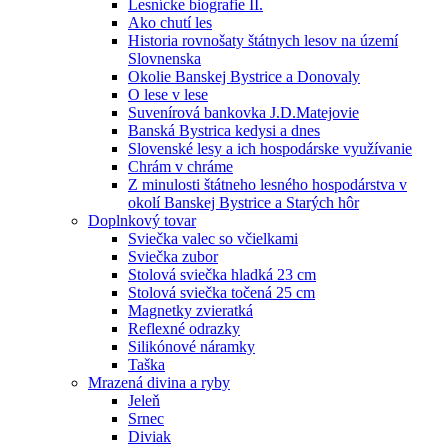
Lesnícke biografie II.
Ako chutí les
Historia rovnošaty štátnych lesov na území
Slovnenska
Okolie Banskej Bystrice a Donovaly
O lese v lese
Suvenírová bankovka J.D.Matejovie
Banská Bystrica kedysi a dnes
Slovenské lesy a ich hospodárske využívanie
Chrám v chráme
Z minulosti štátneho lesného hospodárstva v
okolí Banskej Bystrice a Starých hôr
Doplnkový tovar
Sviečka valec so včielkami
Sviečka zubor
Stolová sviečka hladká 23 cm
Stolová sviečka točená 25 cm
Magnetky zvieratká
Reflexné odrazky
Silikónové náramky
Taška
Mrazená divina a ryby
Jeleň
Srnec
Diviak