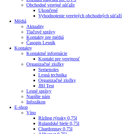
Obchodné verejné súťaže
Ukončené
Vyhodnotenie verejných obchodných súťaží
Médiá
Aktuality
Tlačové správy
Kontakty pre médiá
Časopis Lesník
Kontakty
Kontaktné informácie
Kontakt pre verejnosť
Organizačné zložky
Semenoles
Lesná technika
Organizačné zložky
JBI Test
Lesné správy
Napíšte nám
Infozákon
E-shop
Víno
Rízling rýnsky 0,75l
Rulandské biele 0,75l
Chardonnay 0,75l