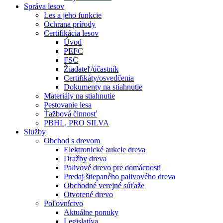
Správa lesov
Les a jeho funkcie
Ochrana prírody
Certifikácia lesov
Úvod
PEFC
FSC
Žiadateľ/účastník
Certifikáty/osvedčenia
Dokumenty na stiahnutie
Materiály na stiahnutie
Pestovanie lesa
Ťažbová činnosť
PBHL, PRO SILVA
Služby
Obchod s drevom
Elektronické aukcie dreva
Dražby dreva
Palivové drevo pre domácnosti
Predaj štiepaného palivového dreva
Obchodné verejné súťaže
Otvorené drevo
Poľovníctvo
Aktuálne ponuky
Legislatíva