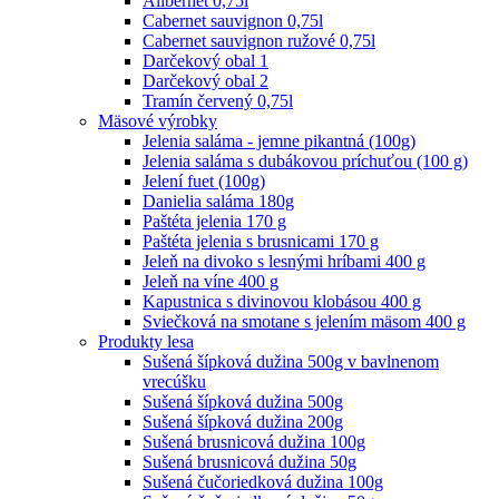
Alibernet 0,75l
Cabernet sauvignon 0,75l
Cabernet sauvignon ružové 0,75l
Darčekový obal 1
Darčekový obal 2
Tramín červený 0,75l
Mäsové výrobky
Jelenia saláma - jemne pikantná (100g)
Jelenia saláma s dubákovou príchuťou (100 g)
Jelení fuet (100g)
Danielia saláma 180g
Paštéta jelenia 170 g
Paštéta jelenia s brusnicami 170 g
Jeleň na divoko s lesnými hríbami 400 g
Jeleň na víne 400 g
Kapustnica s divinovou klobásou 400 g
Sviečková na smotane s jelením mäsom 400 g
Produkty lesa
Sušená šípková dužina 500g v bavlnenom
vrecúšku
Sušená šípková dužina 500g
Sušená šípková dužina 200g
Sušená brusnicová dužina 100g
Sušená brusnicová dužina 50g
Sušená čučoriedková dužina 100g