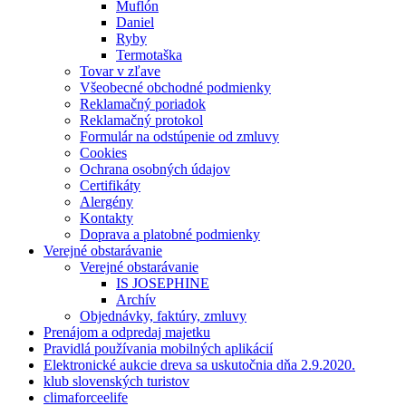
Muflón
Daniel
Ryby
Termotaška
Tovar v zľave
Všeobecné obchodné podmienky
Reklamačný poriadok
Reklamačný protokol
Formulár na odstúpenie od zmluvy
Cookies
Ochrana osobných údajov
Certifikáty
Alergény
Kontakty
Doprava a platobné podmienky
Verejné obstarávanie
Verejné obstarávanie
IS JOSEPHINE
Archív
Objednávky, faktúry, zmluvy
Prenájom a odpredaj majetku
Pravidlá používania mobilných aplikácií
Elektronické aukcie dreva sa uskutočnia dňa 2.9.2020.
klub slovenských turistov
climaforceelife