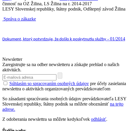
činnosť na OZ Žilina, LS Žilina na r. 2014-2017
LESY Slovenskej republiky, štátny podnik, Odštepný závod Žilina
Správa o zákazke
- 01/2014
Dokument, ktorý potvrdzuje, že došlo k poskytnutiu služby
Newsletter
Zaregistrujte sa na odber newsletteru a získajte prehlad o našich
aktivitách.
Súhlasím so spracovaním osobných údajov
pre účely zasielania
newslettra o aktivitách organizovaných prevádzkovateľom
So zásadami spracúvania osobných údajov prevádzkovateľa LESY
Slovenskej republiky, štátny podnik sa môžete oboznámiť
na tejto
adrese.
Z odoberania newslettra sa môžete kedykoľvek
odhlásiť
.
Ďalšie weby