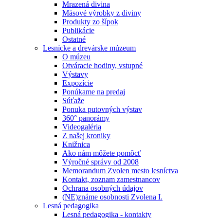
Mrazená divina
Mäsové výrobky z diviny
Produkty zo šípok
Publikácie
Ostatné
Lesnícke a drevárske múzeum
O múzeu
Otváracie hodiny, vstupné
Výstavy
Expozície
Ponúkame na predaj
Súťaže
Ponuka putovných výstav
360° panorámy
Videogaléria
Z našej kroniky
Knižnica
Ako nám môžete pomôcť
Výročné správy od 2008
Memorandum Zvolen mesto lesníctva
Kontakt, zoznam zamestnancov
Ochrana osobných údajov
(NE)známe osobnosti Zvolena I.
Lesná pedagogika
Lesná pedagogika - kontakty