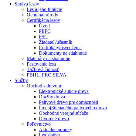
Správa lesov
Les a jeho funkcie
Ochrana prírody
Certifikácia lesov
Úvod
PEFC
FSC
Žiadateľ/účastník
Certifikáty/osvedčenia
Dokumenty na stiahnutie
Materiály na stiahnutie
Pestovanie lesa
Ťažbová činnosť
PBHL, PRO SILVA
Služby
Obchod s drevom
Elektronické aukcie dreva
Dražby dreva
Palivové drevo pre domácnosti
Predaj štiepaného palivového dreva
Obchodné verejné súťaže
Otvorené drevo
Poľovníctvo
Aktuálne ponuky
Legislatíva