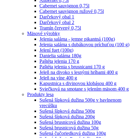
Alibernet 0,75l
Cabernet sauvignon 0,75l
Cabernet sauvignon ružové 0,75l
Darčekový obal 1
Darčekový obal 2
Tramín červený 0,75l
Mäsové výrobky
Jelenia saláma - jemne pikantná (100g)
Jelenia saláma s dubákovou príchuťou (100 g)
Jelení fuet (100g)
Danielia saláma 180g
Paštéta jelenia 170 g
Paštéta jelenia s brusnicami 170 g
Jeleň na divoko s lesnými hríbami 400 g
Jeleň na víne 400 g
Kapustnica s divinovou klobásou 400 g
Sviečková na smotane s jelením mäsom 400 g
Produkty lesa
Sušená šípková dužina 500g v bavlnenom
vrecúšku
Sušená šípková dužina 500g
Sušená šípková dužina 200g
Sušená brusnicová dužina 100g
Sušená brusnicová dužina 50g
Sušená čučoriedková dužina 100g