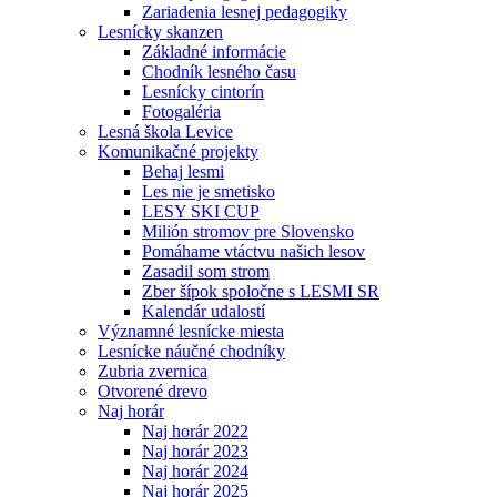
Zariadenia lesnej pedagogiky
Lesnícky skanzen
Základné informácie
Chodník lesného času
Lesnícky cintorín
Fotogaléria
Lesná škola Levice
Komunikačné projekty
Behaj lesmi
Les nie je smetisko
LESY SKI CUP
Milión stromov pre Slovensko
Pomáhame vtáctvu našich lesov
Zasadil som strom
Zber šípok spoločne s LESMI SR
Kalendár udalostí
Významné lesnícke miesta
Lesnícke náučné chodníky
Zubria zvernica
Otvorené drevo
Naj horár
Naj horár 2022
Naj horár 2023
Naj horár 2024
Naj horár 2025