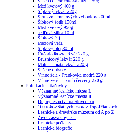
Sušená čučoriedková dužina 50g
Med kvetový 460 g
Šípkový lekvár 220g
Sirup zo smrekových výhonkov 200ml
Šípkový šotík 150ml
Med kvetový 950g
Jedľová silica 10ml
Šípkový čaj
Medová veža
Šípkový olej 30 ml
Čučoriedkový lekvár 220 g
Brusnicový lekvár 220 g
Malina - mäta lekvár 220 g
Sušené dubáky
Vínne želé - Frankovka modrá 220 g
Vínne želé - Tramín červený 220 g
Publikácie a tlačoviny
Významné lesnícke miesta I.
Významné lesnícke miesta II.
Dejiny lesníctva na Slovensku
100 rokov štátnych lesov v Topoľčiankach
Lesnícke a drevárske múzeum od A po Z
Život zasvätený lesu
Lesnícke pečiatky
Lesnícke biografie