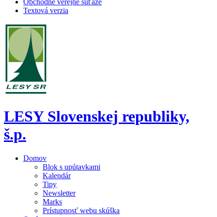
Obchodné verejné súťaže
Textová verzia
LESY Slovenskej republiky,
š.p.
Domov
Blok s upútavkami
Kalendár
Tipy
Newsletter
Marks
Prístupnosť webu skúška