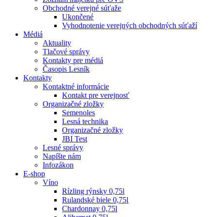
Obchodné verejné súťaže
Ukončené
Vyhodnotenie verejných obchodných súťaží
Médiá
Aktuality
Tlačové správy
Kontakty pre médiá
Časopis Lesník
Kontakty
Kontaktné informácie
Kontakt pre verejnosť
Organizačné zložky
Semenoles
Lesná technika
Organizačné zložky
JBI Test
Lesné správy
Napíšte nám
Infozákon
E-shop
Víno
Rízling rýnsky 0,75l
Rulandské biele 0,75l
Chardonnay 0,75l