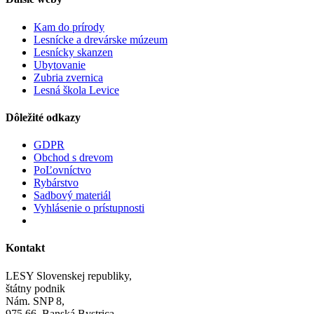
Kam do prírody
Lesnícke a drevárske múzeum
Lesnícky skanzen
Ubytovanie
Zubria zvernica
Lesná škola Levice
Dôležité odkazy
GDPR
Obchod s drevom
PoĽovníctvo
Rybárstvo
Sadbový materiál
Vyhlásenie o prístupnosti
Kontakt
LESY Slovenskej republiky,
štátny podnik
Nám. SNP 8,
975 66 Banská Bystrica