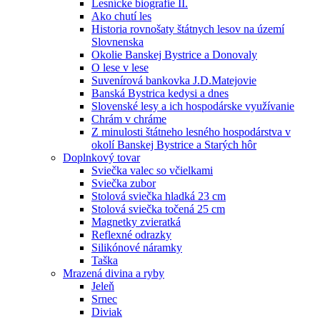
Lesnícke biografie II.
Ako chutí les
Historia rovnošaty štátnych lesov na území
Slovnenska
Okolie Banskej Bystrice a Donovaly
O lese v lese
Suvenírová bankovka J.D.Matejovie
Banská Bystrica kedysi a dnes
Slovenské lesy a ich hospodárske využívanie
Chrám v chráme
Z minulosti štátneho lesného hospodárstva v
okolí Banskej Bystrice a Starých hôr
Doplnkový tovar
Sviečka valec so včielkami
Sviečka zubor
Stolová sviečka hladká 23 cm
Stolová sviečka točená 25 cm
Magnetky zvieratká
Reflexné odrazky
Silikónové náramky
Taška
Mrazená divina a ryby
Jeleň
Srnec
Diviak