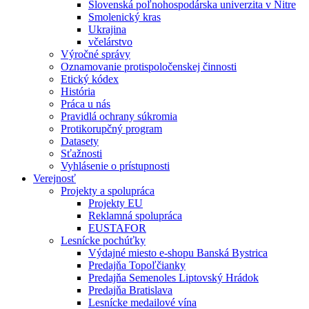
Slovenská poľnohospodárska univerzita v Nitre
Smolenický kras
Ukrajina
včelárstvo
Výročné správy
Oznamovanie protispoločenskej činnosti
Etický kódex
História
Práca u nás
Pravidlá ochrany súkromia
Protikorupčný program
Datasety
Sťažnosti
Vyhlásenie o prístupnosti
Verejnosť
Projekty a spolupráca
Projekty EU
Reklamná spolupráca
EUSTAFOR
Lesnícke pochúťky
Výdajné miesto e-shopu Banská Bystrica
Predajňa Topoľčianky
Predajňa Semenoles Liptovský Hrádok
Predajňa Bratislava
Lesnícke medailové vína