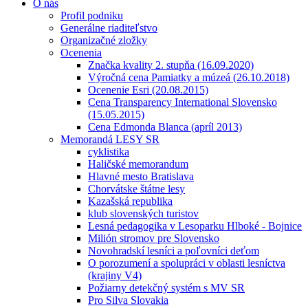
O nás
Profil podniku
Generálne riaditeľstvo
Organizačné zložky
Ocenenia
Značka kvality 2. stupňa (16.09.2020)
Výročná cena Pamiatky a múzeá (26.10.2018)
Ocenenie Esri (20.08.2015)
Cena Transparency International Slovensko
(15.05.2015)
Cena Edmonda Blanca (apríl 2013)
Memorandá LESY SR
cyklistika
Haličské memorandum
Hlavné mesto Bratislava
Chorvátske štátne lesy
Kazašská republika
klub slovenských turistov
Lesná pedagogika v Lesoparku Hlboké - Bojnice
Milión stromov pre Slovensko
Novohradskí lesníci a poľovníci deťom
O porozumení a spolupráci v oblasti lesníctva
(krajiny V4)
Požiarny detekčný systém s MV SR
Pro Silva Slovakia