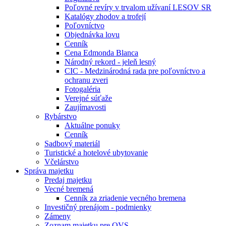
Poľovné revíry v trvalom užívaní LESOV SR
Katalógy zhodov a trofejí
Poľovníctvo
Objednávka lovu
Cenník
Cena Edmonda Blanca
Národný rekord - jeleň lesný
CIC - Medzinárodná rada pre poľovníctvo a
ochranu zveri
Fotogaléria
Verejné súťaže
Zaujímavosti
Rybárstvo
Aktuálne ponuky
Cenník
Sadbový materiál
Turistické a hotelové ubytovanie
Včelárstvo
Správa majetku
Predaj majetku
Vecné bremená
Cenník za zriadenie vecného bremena
Investičný prenájom - podmienky
Zámeny
Zoznam majetku pre OVS