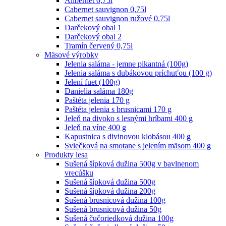
Alibernet 0,75l
Cabernet sauvignon 0,75l
Cabernet sauvignon ružové 0,75l
Darčekový obal 1
Darčekový obal 2
Tramín červený 0,75l
Mäsové výrobky
Jelenia saláma - jemne pikantná (100g)
Jelenia saláma s dubákovou príchuťou (100 g)
Jelení fuet (100g)
Danielia saláma 180g
Paštéta jelenia 170 g
Paštéta jelenia s brusnicami 170 g
Jeleň na divoko s lesnými hríbami 400 g
Jeleň na víne 400 g
Kapustnica s divinovou klobásou 400 g
Sviečková na smotane s jelením mäsom 400 g
Produkty lesa
Sušená šípková dužina 500g v bavlnenom
vrecúšku
Sušená šípková dužina 500g
Sušená šípková dužina 200g
Sušená brusnicová dužina 100g
Sušená brusnicová dužina 50g
Sušená čučoriedková dužina 100g