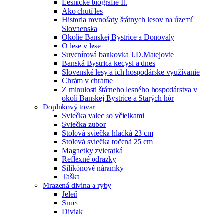
Lesnícke biografie II.
Ako chutí les
Historia rovnošaty štátnych lesov na území
Slovnenska
Okolie Banskej Bystrice a Donovaly
O lese v lese
Suvenírová bankovka J.D.Matejovie
Banská Bystrica kedysi a dnes
Slovenské lesy a ich hospodárske využívanie
Chrám v chráme
Z minulosti štátneho lesného hospodárstva v
okolí Banskej Bystrice a Starých hôr
Doplnkový tovar
Sviečka valec so včielkami
Sviečka zubor
Stolová sviečka hladká 23 cm
Stolová sviečka točená 25 cm
Magnetky zvieratká
Reflexné odrazky
Silikónové náramky
Taška
Mrazená divina a ryby
Jeleň
Srnec
Diviak