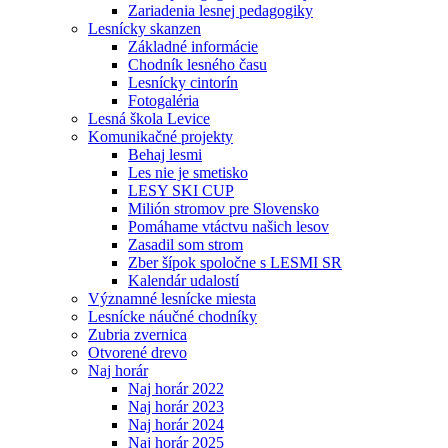
Zariadenia lesnej pedagogiky
Lesnícky skanzen
Základné informácie
Chodník lesného času
Lesnícky cintorín
Fotogaléria
Lesná škola Levice
Komunikačné projekty
Behaj lesmi
Les nie je smetisko
LESY SKI CUP
Milión stromov pre Slovensko
Pomáhame vtáctvu našich lesov
Zasadil som strom
Zber šípok spoločne s LESMI SR
Kalendár udalostí
Významné lesnícke miesta
Lesnícke náučné chodníky
Zubria zvernica
Otvorené drevo
Naj horár
Naj horár 2022
Naj horár 2023
Naj horár 2024
Naj horár 2025