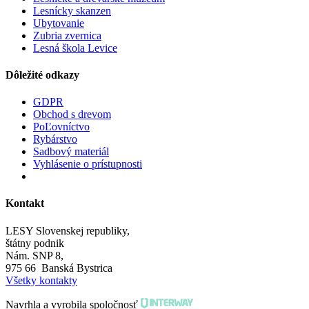
Lesnícky skanzen
Ubytovanie
Zubria zvernica
Lesná škola Levice
Dôležité odkazy
GDPR
Obchod s drevom
PoĽovníctvo
Rybárstvo
Sadbový materiál
Vyhlásenie o prístupnosti
Kontakt
LESY Slovenskej republiky,
štátny podnik
Nám. SNP 8,
975 66 Banská Bystrica
Všetky kontakty
Navrhla a vyrobila spoločnosť