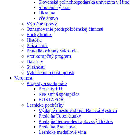
Slovenská poľnohospodárska univerzita v Nitre
Smolenický kras
Ukrajina
včelárstvo
Výročné správy
Oznamovanie protispoločenskej činnosti
Etický kódex
História
Práca u nás
Pravidlá ochrany súkromia
Protikorupčný program
Datasety
Sťažnosti
Vyhlásenie o prístupnosti
Verejnosť
Projekty a spolupráca
Projekty EU
Reklamná spolupráca
EUSTAFOR
Lesnícke pochúťky
Výdajné miesto e-shopu Banská Bystrica
Predajňa Topoľčianky
Predajňa Semenoles Liptovský Hrádok
Predajňa Bratislava
Lesnícke medailové vína