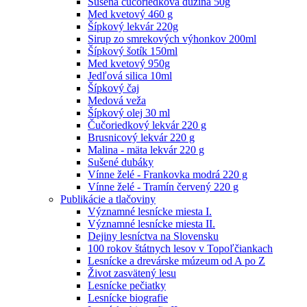
Sušená čučoriedková dužina 50g
Med kvetový 460 g
Šípkový lekvár 220g
Sirup zo smrekových výhonkov 200ml
Šípkový šotík 150ml
Med kvetový 950g
Jedľová silica 10ml
Šípkový čaj
Medová veža
Šípkový olej 30 ml
Čučoriedkový lekvár 220 g
Brusnicový lekvár 220 g
Malina - mäta lekvár 220 g
Sušené dubáky
Vínne želé - Frankovka modrá 220 g
Vínne želé - Tramín červený 220 g
Publikácie a tlačoviny
Významné lesnícke miesta I.
Významné lesnícke miesta II.
Dejiny lesníctva na Slovensku
100 rokov štátnych lesov v Topoľčiankach
Lesnícke a drevárske múzeum od A po Z
Život zasvätený lesu
Lesnícke pečiatky
Lesnícke biografie