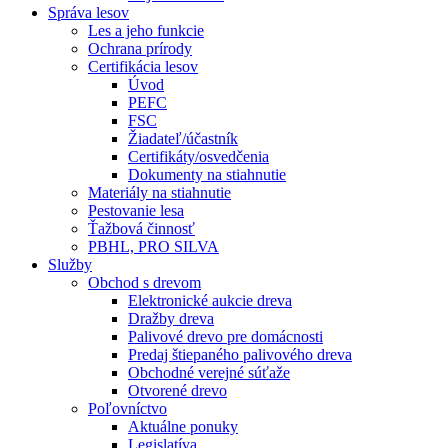
Správa lesov
Les a jeho funkcie
Ochrana prírody
Certifikácia lesov
Úvod
PEFC
FSC
Žiadateľ/účastník
Certifikáty/osvedčenia
Dokumenty na stiahnutie
Materiály na stiahnutie
Pestovanie lesa
Ťažbová činnosť
PBHL, PRO SILVA
Služby
Obchod s drevom
Elektronické aukcie dreva
Dražby dreva
Palivové drevo pre domácnosti
Predaj štiepaného palivového dreva
Obchodné verejné súťaže
Otvorené drevo
Poľovníctvo
Aktuálne ponuky
Legislatíva