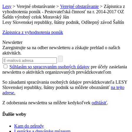
Lesy
> Verejné obstarávanie >
Verejné obstarávanie
> Zápisnica z
vyhodnotenia ponúk - Pestovateľská činnosť na r. 2014-2017 OZ
Šaštín výrobný celok Moravský Ján
Lesy Slovenskej republiky, štátny podnik, Odštepný závod Šaštín
Zápisnica z vyhodnotenia ponúk
Newsletter
Zaregistrujte sa na odber newsletteru a získajte prehlad o našich
aktivitách.
Súhlasím so spracovaním osobných údajov
pre účely zasielania
newslettra o aktivitách organizovaných prevádzkovateľom
So zásadami spracúvania osobných údajov prevádzkovateľa LESY
Slovenskej republiky, štátny podnik sa môžete oboznámiť
na tejto
adrese.
Z odoberania newslettra sa môžete kedykoľvek
odhlásiť
.
Ďalšie weby
Kam do prírody
Lesnícke a drevárske múzeum