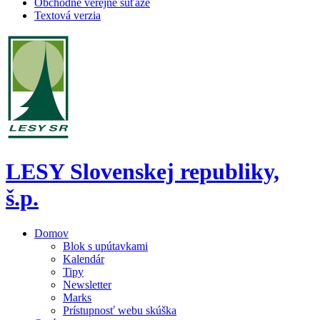
Obchodné verejné súťaže
Textová verzia
LESY Slovenskej republiky,
š.p.
Domov
Blok s upútavkami
Kalendár
Tipy
Newsletter
Marks
Prístupnosť webu skúška