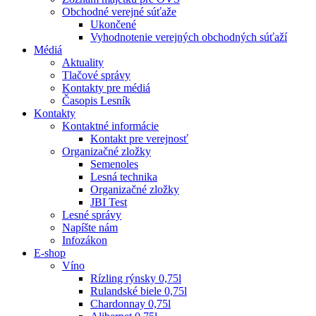
Obchodné verejné súťaže
Ukončené
Vyhodnotenie verejných obchodných súťaží
Médiá
Aktuality
Tlačové správy
Kontakty pre médiá
Časopis Lesník
Kontakty
Kontaktné informácie
Kontakt pre verejnosť
Organizačné zložky
Semenoles
Lesná technika
Organizačné zložky
JBI Test
Lesné správy
Napíšte nám
Infozákon
E-shop
Víno
Rízling rýnsky 0,75l
Rulandské biele 0,75l
Chardonnay 0,75l