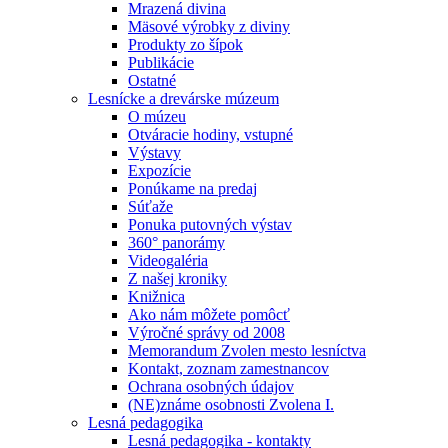
Mrazená divina
Mäsové výrobky z diviny
Produkty zo šípok
Publikácie
Ostatné
Lesnícke a drevárske múzeum
O múzeu
Otváracie hodiny, vstupné
Výstavy
Expozície
Ponúkame na predaj
Súťaže
Ponuka putovných výstav
360° panorámy
Videogaléria
Z našej kroniky
Knižnica
Ako nám môžete pomôcť
Výročné správy od 2008
Memorandum Zvolen mesto lesníctva
Kontakt, zoznam zamestnancov
Ochrana osobných údajov
(NE)známe osobnosti Zvolena I.
Lesná pedagogika
Lesná pedagogika - kontakty