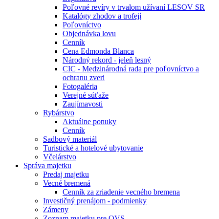
Poľovné revíry v trvalom užívaní LESOV SR
Katalógy zhodov a trofejí
Poľovníctvo
Objednávka lovu
Cenník
Cena Edmonda Blanca
Národný rekord - jeleň lesný
CIC - Medzinárodná rada pre poľovníctvo a
ochranu zveri
Fotogaléria
Verejné súťaže
Zaujímavosti
Rybárstvo
Aktuálne ponuky
Cenník
Sadbový materiál
Turistické a hotelové ubytovanie
Včelárstvo
Správa majetku
Predaj majetku
Vecné bremená
Cenník za zriadenie vecného bremena
Investičný prenájom - podmienky
Zámeny
Zoznam majetku pre OVS