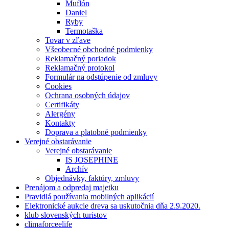
Muflón
Daniel
Ryby
Termotaška
Tovar v zľave
Všeobecné obchodné podmienky
Reklamačný poriadok
Reklamačný protokol
Formulár na odstúpenie od zmluvy
Cookies
Ochrana osobných údajov
Certifikáty
Alergény
Kontakty
Doprava a platobné podmienky
Verejné obstarávanie
Verejné obstarávanie
IS JOSEPHINE
Archív
Objednávky, faktúry, zmluvy
Prenájom a odpredaj majetku
Pravidlá používania mobilných aplikácií
Elektronické aukcie dreva sa uskutočnia dňa 2.9.2020.
klub slovenských turistov
climaforceelife