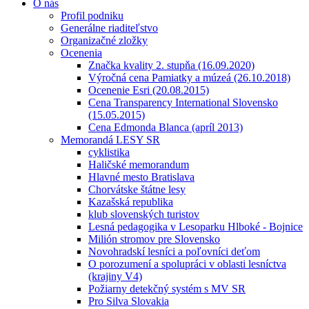
O nás
Profil podniku
Generálne riaditeľstvo
Organizačné zložky
Ocenenia
Značka kvality 2. stupňa (16.09.2020)
Výročná cena Pamiatky a múzeá (26.10.2018)
Ocenenie Esri (20.08.2015)
Cena Transparency International Slovensko
(15.05.2015)
Cena Edmonda Blanca (apríl 2013)
Memorandá LESY SR
cyklistika
Haličské memorandum
Hlavné mesto Bratislava
Chorvátske štátne lesy
Kazašská republika
klub slovenských turistov
Lesná pedagogika v Lesoparku Hlboké - Bojnice
Milión stromov pre Slovensko
Novohradskí lesníci a poľovníci deťom
O porozumení a spolupráci v oblasti lesníctva
(krajiny V4)
Požiarny detekčný systém s MV SR
Pro Silva Slovakia