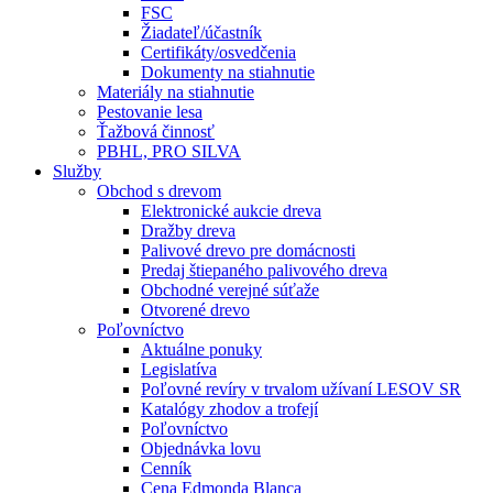
FSC
Žiadateľ/účastník
Certifikáty/osvedčenia
Dokumenty na stiahnutie
Materiály na stiahnutie
Pestovanie lesa
Ťažbová činnosť
PBHL, PRO SILVA
Služby
Obchod s drevom
Elektronické aukcie dreva
Dražby dreva
Palivové drevo pre domácnosti
Predaj štiepaného palivového dreva
Obchodné verejné súťaže
Otvorené drevo
Poľovníctvo
Aktuálne ponuky
Legislatíva
Poľovné revíry v trvalom užívaní LESOV SR
Katalógy zhodov a trofejí
Poľovníctvo
Objednávka lovu
Cenník
Cena Edmonda Blanca