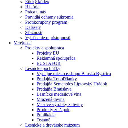
Etický kódex
História
Práca u nás
Pravidlá ochrany súkromia
Protikorupčný program
Datasety
Sťažnosti
Vyhlásenie o prístupnosti
Verejnosť
Projekty a spolupráca
Projekty EU
Reklamná spolupráca
EUSTAFOR
Lesnícke pochúťky
Výdajné miesto e-shopu Banská Bystrica
Predajňa Topoľčianky
Predajňa Semenoles Liptovský Hrádok
Predajňa Bratislava
Lesnícke medailové vína
Mrazená divina
Mäsové výrobky z diviny
Produkty zo šípok
Publikácie
Ostatné
Lesnícke a drevárske múzeum