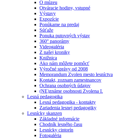
O múzeu
Otváracie hodiny, vstupné
Výstavy
Expozície
Ponúkame na predaj
Súťaže
Ponuka putovných výstav
360° panorámy
Videogaléria
Z našej kroniky
Knižnica
Ako nám môžete pomôcť
Výročné správy od 2008
Memorandum Zvolen mesto lesníctva
Kontakt, zoznam zamestnancov
Ochrana osobných údajov
(NE)známe osobnosti Zvolena I.
Lesná pedagogika
Lesná pedagogika - kontakty
Zariadenia lesnej pedagogiky
Lesnícky skanzen
Základné informácie
Chodník lesného času
Lesnícky cintorín
Fotogaléria