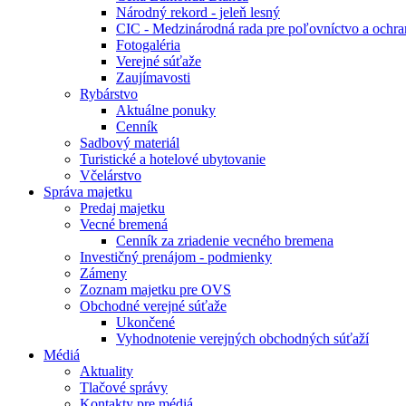
Národný rekord - jeleň lesný
CIC - Medzinárodná rada pre poľovníctvo a ochra
Fotogaléria
Verejné súťaže
Zaujímavosti
Rybárstvo
Aktuálne ponuky
Cenník
Sadbový materiál
Turistické a hotelové ubytovanie
Včelárstvo
Správa majetku
Predaj majetku
Vecné bremená
Cenník za zriadenie vecného bremena
Investičný prenájom - podmienky
Zámeny
Zoznam majetku pre OVS
Obchodné verejné súťaže
Ukončené
Vyhodnotenie verejných obchodných súťaží
Médiá
Aktuality
Tlačové správy
Kontakty pre médiá