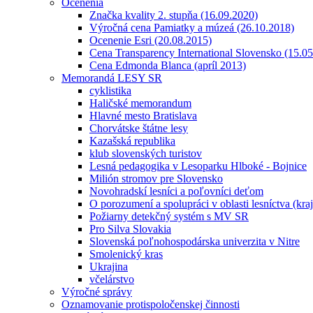
Ocenenia
Značka kvality 2. stupňa (16.09.2020)
Výročná cena Pamiatky a múzeá (26.10.2018)
Ocenenie Esri (20.08.2015)
Cena Transparency International Slovensko (15.0
Cena Edmonda Blanca (apríl 2013)
Memorandá LESY SR
cyklistika
Haličské memorandum
Hlavné mesto Bratislava
Chorvátske štátne lesy
Kazašská republika
klub slovenských turistov
Lesná pedagogika v Lesoparku Hlboké - Bojnice
Milión stromov pre Slovensko
Novohradskí lesníci a poľovníci deťom
O porozumení a spolupráci v oblasti lesníctva (kra
Požiarny detekčný systém s MV SR
Pro Silva Slovakia
Slovenská poľnohospodárska univerzita v Nitre
Smolenický kras
Ukrajina
včelárstvo
Výročné správy
Oznamovanie protispoločenskej činnosti