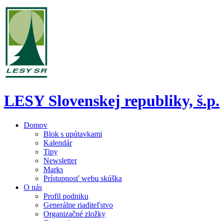
LESY Slovenskej republiky, š.p.
Domov
Blok s upútavkami
Kalendár
Tipy
Newsletter
Marks
Prístupnosť webu skúška
O nás
Profil podniku
Generálne riaditeľstvo
Organizačné zložky