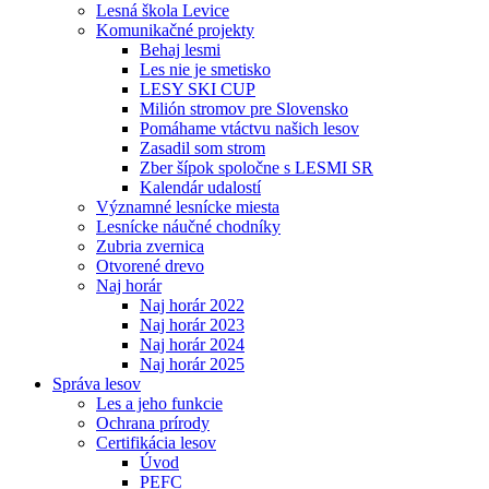
Lesná škola Levice
Komunikačné projekty
Behaj lesmi
Les nie je smetisko
LESY SKI CUP
Milión stromov pre Slovensko
Pomáhame vtáctvu našich lesov
Zasadil som strom
Zber šípok spoločne s LESMI SR
Kalendár udalostí
Významné lesnícke miesta
Lesnícke náučné chodníky
Zubria zvernica
Otvorené drevo
Naj horár
Naj horár 2022
Naj horár 2023
Naj horár 2024
Naj horár 2025
Správa lesov
Les a jeho funkcie
Ochrana prírody
Certifikácia lesov
Úvod
PEFC