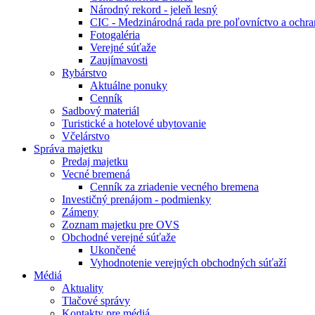
Národný rekord - jeleň lesný
CIC - Medzinárodná rada pre poľovníctvo a ochra
Fotogaléria
Verejné súťaže
Zaujímavosti
Rybárstvo
Aktuálne ponuky
Cenník
Sadbový materiál
Turistické a hotelové ubytovanie
Včelárstvo
Správa majetku
Predaj majetku
Vecné bremená
Cenník za zriadenie vecného bremena
Investičný prenájom - podmienky
Zámeny
Zoznam majetku pre OVS
Obchodné verejné súťaže
Ukončené
Vyhodnotenie verejných obchodných súťaží
Médiá
Aktuality
Tlačové správy
Kontakty pre médiá