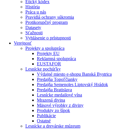
Etický kódex
História
Práca u nás
Pravidlá ochrany súkromia
Protikorupčný program
Datasety
Sťažnosti
Vyhlásenie o prístupnosti
Verejnosť
Projekty a spolupráca
Projekty EU
Reklamná spolupráca
EUSTAFOR
Lesnícke pochúťky
Výdajné miesto e-shopu Banská Bystrica
Predajňa Topoľčianky
Predajňa Semenoles Liptovský Hrádok
Predajňa Bratislava
Lesnícke medailové vína
Mrazená divina
Mäsové výrobky z diviny
Produkty zo šípok
Publikácie
Ostatné
Lesnícke a drevárske múzeum