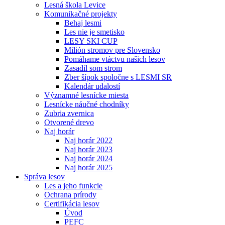
Lesná škola Levice
Komunikačné projekty
Behaj lesmi
Les nie je smetisko
LESY SKI CUP
Milión stromov pre Slovensko
Pomáhame vtáctvu našich lesov
Zasadil som strom
Zber šípok spoločne s LESMI SR
Kalendár udalostí
Významné lesnícke miesta
Lesnícke náučné chodníky
Zubria zvernica
Otvorené drevo
Naj horár
Naj horár 2022
Naj horár 2023
Naj horár 2024
Naj horár 2025
Správa lesov
Les a jeho funkcie
Ochrana prírody
Certifikácia lesov
Úvod
PEFC