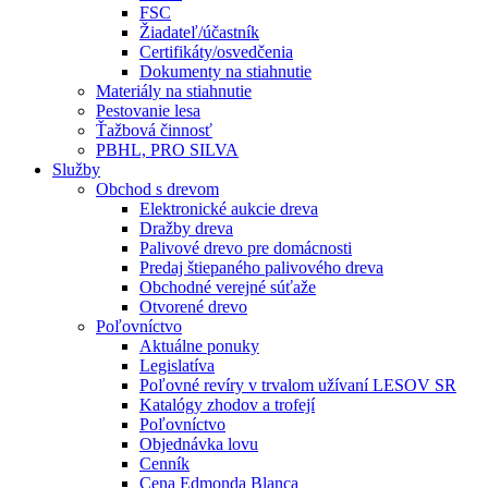
FSC
Žiadateľ/účastník
Certifikáty/osvedčenia
Dokumenty na stiahnutie
Materiály na stiahnutie
Pestovanie lesa
Ťažbová činnosť
PBHL, PRO SILVA
Služby
Obchod s drevom
Elektronické aukcie dreva
Dražby dreva
Palivové drevo pre domácnosti
Predaj štiepaného palivového dreva
Obchodné verejné súťaže
Otvorené drevo
Poľovníctvo
Aktuálne ponuky
Legislatíva
Poľovné revíry v trvalom užívaní LESOV SR
Katalógy zhodov a trofejí
Poľovníctvo
Objednávka lovu
Cenník
Cena Edmonda Blanca