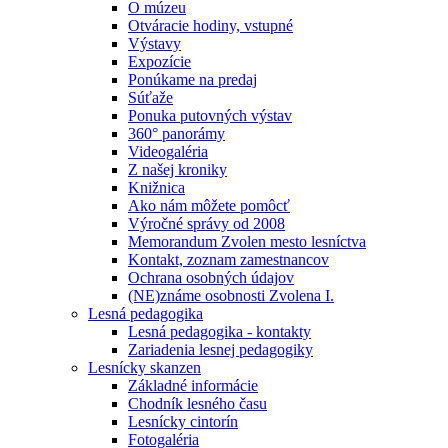
O múzeu
Otváracie hodiny, vstupné
Výstavy
Expozície
Ponúkame na predaj
Súťaže
Ponuka putovných výstav
360° panorámy
Videogaléria
Z našej kroniky
Knižnica
Ako nám môžete pomôcť
Výročné správy od 2008
Memorandum Zvolen mesto lesníctva
Kontakt, zoznam zamestnancov
Ochrana osobných údajov
(NE)známe osobnosti Zvolena I.
Lesná pedagogika
Lesná pedagogika - kontakty
Zariadenia lesnej pedagogiky
Lesnícky skanzen
Základné informácie
Chodník lesného času
Lesnícky cintorín
Fotogaléria