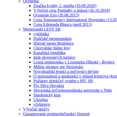
Ocenenia
Značka kvality 2. stupňa (16.09.2020)
Výročná cena Pamiatky a múzeá (26.10.2018)
Ocenenie Esri (20.08.2015)
Cena Transparency International Slovensko (15.0
Cena Edmonda Blanca (apríl 2013)
Memorandá LESY SR
cyklistika
Haličské memorandum
Hlavné mesto Bratislava
Chorvátske štátne lesy
Kazašská republika
klub slovenských turistov
Lesná pedagogika v Lesoparku Hlboké - Bojnice
Milión stromov pre Slovensko
Novohradskí lesníci a poľovníci deťom
O porozumení a spolupráci v oblasti lesníctva (kra
Požiarny detekčný systém s MV SR
Pro Silva Slovakia
Slovenská poľnohospodárska univerzita v Nitre
Smolenický kras
Ukrajina
včelárstvo
Výročné správy
Oznamovanie protispoločenskej činnosti