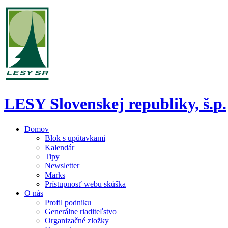
LESY Slovenskej republiky, š.p.
Domov
Blok s upútavkami
Kalendár
Tipy
Newsletter
Marks
Prístupnosť webu skúška
O nás
Profil podniku
Generálne riaditeľstvo
Organizačné zložky