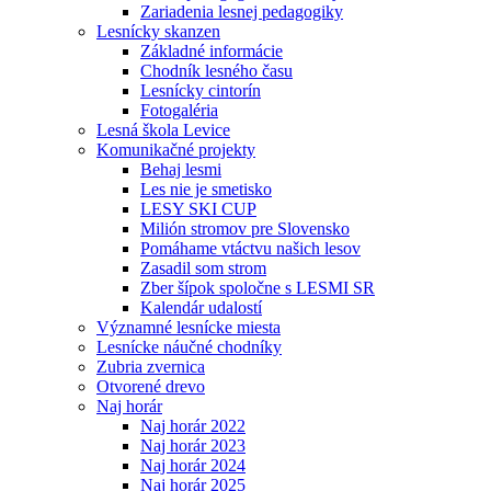
Zariadenia lesnej pedagogiky
Lesnícky skanzen
Základné informácie
Chodník lesného času
Lesnícky cintorín
Fotogaléria
Lesná škola Levice
Komunikačné projekty
Behaj lesmi
Les nie je smetisko
LESY SKI CUP
Milión stromov pre Slovensko
Pomáhame vtáctvu našich lesov
Zasadil som strom
Zber šípok spoločne s LESMI SR
Kalendár udalostí
Významné lesnícke miesta
Lesnícke náučné chodníky
Zubria zvernica
Otvorené drevo
Naj horár
Naj horár 2022
Naj horár 2023
Naj horár 2024
Naj horár 2025