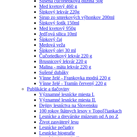
Sušená čučoriedková dužina 50g
Med kvetový 460 g
Šípkový lekvár 220g
Sirup zo smrekových výhonkov 200ml
Šípkový šotík 150ml
Med kvetový 950g
Jedľová silica 10ml
Šípkový čaj
Medová veža
Šípkový olej 30 ml
Čučoriedkový lekvár 220 g
Brusnicový lekvár 220 g
Malina - mäta lekvár 220 g
Sušené dubáky
Vínne želé - Frankovka modrá 220 g
Vínne želé - Tramín červený 220 g
Publikácie a tlačoviny
Významné lesnícke miesta I.
Významné lesnícke miesta II.
Dejiny lesníctva na Slovensku
100 rokov štátnych lesov v Topoľčiankach
Lesnícke a drevárske múzeum od A po Z
Život zasvätený lesu
Lesnícke pečiatky
Lesnícke biografie