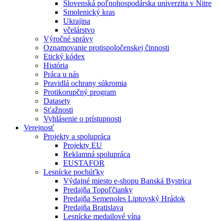
Slovenská poľnohospodárska univerzita v Nitre
Smolenický kras
Ukrajina
včelárstvo
Výročné správy
Oznamovanie protispoločenskej činnosti
Etický kódex
História
Práca u nás
Pravidlá ochrany súkromia
Protikorupčný program
Datasety
Sťažnosti
Vyhlásenie o prístupnosti
Verejnosť
Projekty a spolupráca
Projekty EU
Reklamná spolupráca
EUSTAFOR
Lesnícke pochúťky
Výdajné miesto e-shopu Banská Bystrica
Predajňa Topoľčianky
Predajňa Semenoles Liptovský Hrádok
Predajňa Bratislava
Lesnícke medailové vína