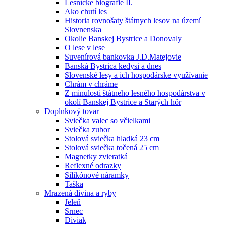
Lesnícke biografie II.
Ako chutí les
Historia rovnošaty štátnych lesov na území
Slovnenska
Okolie Banskej Bystrice a Donovaly
O lese v lese
Suvenírová bankovka J.D.Matejovie
Banská Bystrica kedysi a dnes
Slovenské lesy a ich hospodárske využívanie
Chrám v chráme
Z minulosti štátneho lesného hospodárstva v
okolí Banskej Bystrice a Starých hôr
Doplnkový tovar
Sviečka valec so včielkami
Sviečka zubor
Stolová sviečka hladká 23 cm
Stolová sviečka točená 25 cm
Magnetky zvieratká
Reflexné odrazky
Silikónové náramky
Taška
Mrazená divina a ryby
Jeleň
Srnec
Diviak