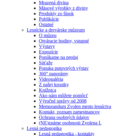
Mrazená divina
Mäsové výrobky z diviny
Produkty zo šípok
Publikácie
Ostatné
Lesnícke a drevárske múzeum
O múzeu
Otváracie hodiny, vstupné
Výstavy
Expozície
Ponúkame na predaj
Súťaže
Ponuka putovných výstav
360° panorámy
Videogaléria
Z našej kroniky
Knižnica
Ako nám môžete pomôcť
Výročné správy od 2008
Memorandum Zvolen mesto lesníctva
Kontakt, zoznam zamestnancov
Ochrana osobných údajov
(NE)známe osobnosti Zvolena I.
Lesná pedagogika
Lesná pedagogika - kontakty