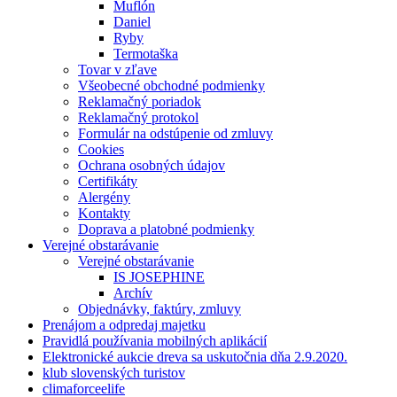
Muflón
Daniel
Ryby
Termotaška
Tovar v zľave
Všeobecné obchodné podmienky
Reklamačný poriadok
Reklamačný protokol
Formulár na odstúpenie od zmluvy
Cookies
Ochrana osobných údajov
Certifikáty
Alergény
Kontakty
Doprava a platobné podmienky
Verejné obstarávanie
Verejné obstarávanie
IS JOSEPHINE
Archív
Objednávky, faktúry, zmluvy
Prenájom a odpredaj majetku
Pravidlá používania mobilných aplikácií
Elektronické aukcie dreva sa uskutočnia dňa 2.9.2020.
klub slovenských turistov
climaforceelife