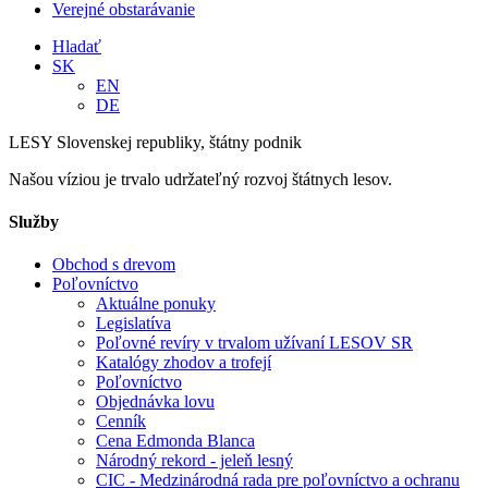
Verejné obstarávanie
Hladať
SK
EN
DE
LESY Slovenskej republiky, štátny podnik
Našou víziou je trvalo udržateľný rozvoj štátnych lesov.
Služby
Obchod s drevom
Poľovníctvo
Aktuálne ponuky
Legislatíva
Poľovné revíry v trvalom užívaní LESOV SR
Katalógy zhodov a trofejí
Poľovníctvo
Objednávka lovu
Cenník
Cena Edmonda Blanca
Národný rekord - jeleň lesný
CIC - Medzinárodná rada pre poľovníctvo a ochranu