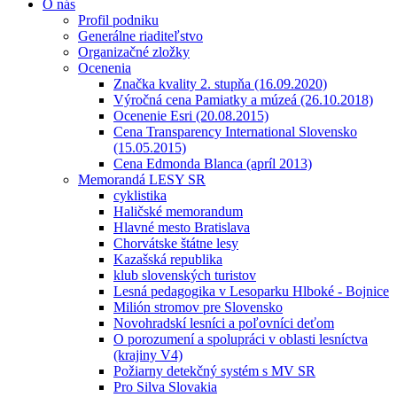
O nás
Profil podniku
Generálne riaditeľstvo
Organizačné zložky
Ocenenia
Značka kvality 2. stupňa (16.09.2020)
Výročná cena Pamiatky a múzeá (26.10.2018)
Ocenenie Esri (20.08.2015)
Cena Transparency International Slovensko
(15.05.2015)
Cena Edmonda Blanca (apríl 2013)
Memorandá LESY SR
cyklistika
Haličské memorandum
Hlavné mesto Bratislava
Chorvátske štátne lesy
Kazašská republika
klub slovenských turistov
Lesná pedagogika v Lesoparku Hlboké - Bojnice
Milión stromov pre Slovensko
Novohradskí lesníci a poľovníci deťom
O porozumení a spolupráci v oblasti lesníctva
(krajiny V4)
Požiarny detekčný systém s MV SR
Pro Silva Slovakia