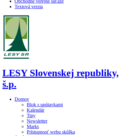
Obchodné verejné súťaže
Textová verzia
LESY Slovenskej republiky,
š.p.
Domov
Blok s upútavkami
Kalendár
Tipy
Newsletter
Marks
Prístupnosť webu skúška