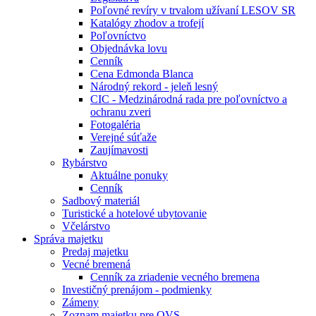
Poľovné revíry v trvalom užívaní LESOV SR
Katalógy zhodov a trofejí
Poľovníctvo
Objednávka lovu
Cenník
Cena Edmonda Blanca
Národný rekord - jeleň lesný
CIC - Medzinárodná rada pre poľovníctvo a
ochranu zveri
Fotogaléria
Verejné súťaže
Zaujímavosti
Rybárstvo
Aktuálne ponuky
Cenník
Sadbový materiál
Turistické a hotelové ubytovanie
Včelárstvo
Správa majetku
Predaj majetku
Vecné bremená
Cenník za zriadenie vecného bremena
Investičný prenájom - podmienky
Zámeny
Zoznam majetku pre OVS