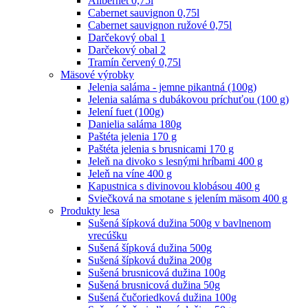
Alibernet 0,75l
Cabernet sauvignon 0,75l
Cabernet sauvignon ružové 0,75l
Darčekový obal 1
Darčekový obal 2
Tramín červený 0,75l
Mäsové výrobky
Jelenia saláma - jemne pikantná (100g)
Jelenia saláma s dubákovou príchuťou (100 g)
Jelení fuet (100g)
Danielia saláma 180g
Paštéta jelenia 170 g
Paštéta jelenia s brusnicami 170 g
Jeleň na divoko s lesnými hríbami 400 g
Jeleň na víne 400 g
Kapustnica s divinovou klobásou 400 g
Sviečková na smotane s jelením mäsom 400 g
Produkty lesa
Sušená šípková dužina 500g v bavlnenom
vrecúšku
Sušená šípková dužina 500g
Sušená šípková dužina 200g
Sušená brusnicová dužina 100g
Sušená brusnicová dužina 50g
Sušená čučoriedková dužina 100g