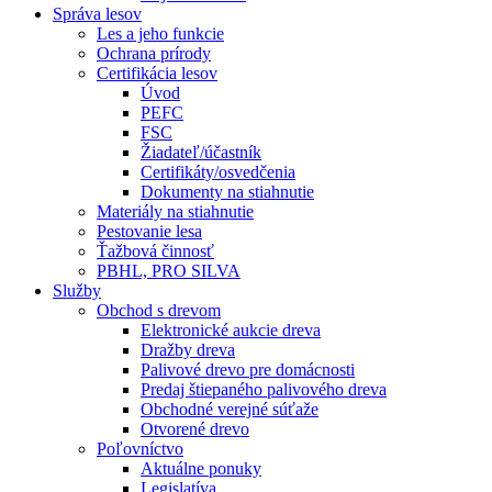
Správa lesov
Les a jeho funkcie
Ochrana prírody
Certifikácia lesov
Úvod
PEFC
FSC
Žiadateľ/účastník
Certifikáty/osvedčenia
Dokumenty na stiahnutie
Materiály na stiahnutie
Pestovanie lesa
Ťažbová činnosť
PBHL, PRO SILVA
Služby
Obchod s drevom
Elektronické aukcie dreva
Dražby dreva
Palivové drevo pre domácnosti
Predaj štiepaného palivového dreva
Obchodné verejné súťaže
Otvorené drevo
Poľovníctvo
Aktuálne ponuky
Legislatíva