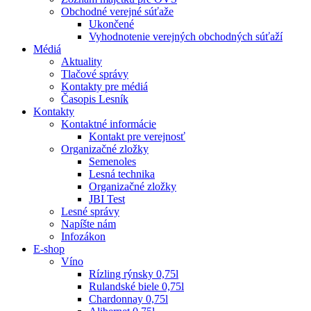
Obchodné verejné súťaže
Ukončené
Vyhodnotenie verejných obchodných súťaží
Médiá
Aktuality
Tlačové správy
Kontakty pre médiá
Časopis Lesník
Kontakty
Kontaktné informácie
Kontakt pre verejnosť
Organizačné zložky
Semenoles
Lesná technika
Organizačné zložky
JBI Test
Lesné správy
Napíšte nám
Infozákon
E-shop
Víno
Rízling rýnsky 0,75l
Rulandské biele 0,75l
Chardonnay 0,75l