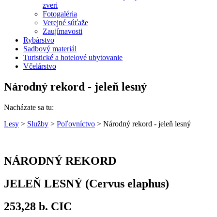
zveri
Fotogaléria
Verejné súťaže
Zaujímavosti
Rybárstvo
Sadbový materiál
Turistické a hotelové ubytovanie
Včelárstvo
Národný rekord - jeleň lesný
Nacházate sa tu:
Lesy
>
Služby
>
Poľovníctvo
> Národný rekord - jeleň lesný
NÁRODNÝ REKORD
JELEŇ LESNÝ (Cervus elaphus)
253,28 b. CIC