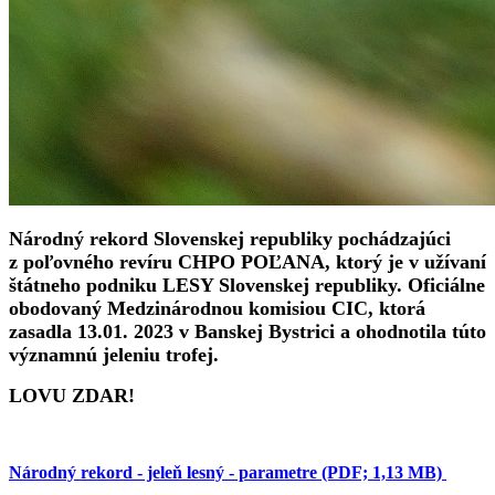
Národný rekord Slovenskej republiky pochádzajúci
z poľovného revíru CHPO POĽANA, ktorý je v užívaní
štátneho podniku LESY Slovenskej republiky. Oficiálne
obodovaný Medzinárodnou komisiou CIC, ktorá
zasadla 13.01. 2023 v Banskej Bystrici a ohodnotila túto
významnú jeleniu trofej.
LOVU ZDAR!
Národný rekord - jeleň lesný - parametre (PDF; 1,13 MB)