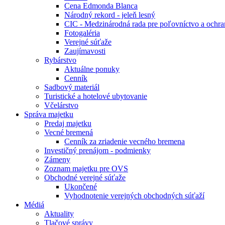
Cena Edmonda Blanca
Národný rekord - jeleň lesný
CIC - Medzinárodná rada pre poľovníctvo a ochra
Fotogaléria
Verejné súťaže
Zaujímavosti
Rybárstvo
Aktuálne ponuky
Cenník
Sadbový materiál
Turistické a hotelové ubytovanie
Včelárstvo
Správa majetku
Predaj majetku
Vecné bremená
Cenník za zriadenie vecného bremena
Investičný prenájom - podmienky
Zámeny
Zoznam majetku pre OVS
Obchodné verejné súťaže
Ukončené
Vyhodnotenie verejných obchodných súťaží
Médiá
Aktuality
Tlačové správy