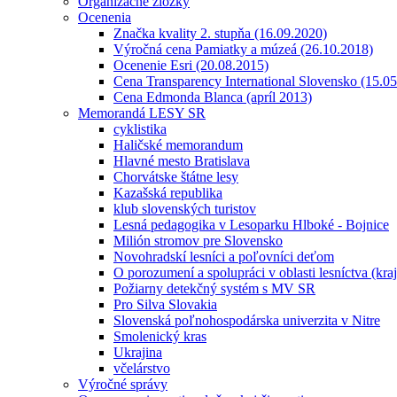
Organizačné zložky
Ocenenia
Značka kvality 2. stupňa (16.09.2020)
Výročná cena Pamiatky a múzeá (26.10.2018)
Ocenenie Esri (20.08.2015)
Cena Transparency International Slovensko (15.0
Cena Edmonda Blanca (apríl 2013)
Memorandá LESY SR
cyklistika
Haličské memorandum
Hlavné mesto Bratislava
Chorvátske štátne lesy
Kazašská republika
klub slovenských turistov
Lesná pedagogika v Lesoparku Hlboké - Bojnice
Milión stromov pre Slovensko
Novohradskí lesníci a poľovníci deťom
O porozumení a spolupráci v oblasti lesníctva (kra
Požiarny detekčný systém s MV SR
Pro Silva Slovakia
Slovenská poľnohospodárska univerzita v Nitre
Smolenický kras
Ukrajina
včelárstvo
Výročné správy