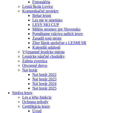
Fotogaléria
Lesná škola Levice
Komunikačné projekty
Behaj lesmi
Les nie je smetisko
LESY SKI CUP
Milión stromov pre Slovensko
Pomáhame vtáctvu našich lesov
Zasadil som strom
Zber šípok spoločne s LESMI SR
Kalendár udalostí
Významné lesnícke miesta
Lesnícke náučné chodníky
Zubria zvernica
Otvorené drevo
Naj horár
Naj horár 2022
Naj horár 2023
Naj horár 2024
Naj horár 2025
Správa lesov
Les a jeho funkcie
Ochrana prírody
Certifikácia lesov
Úvod