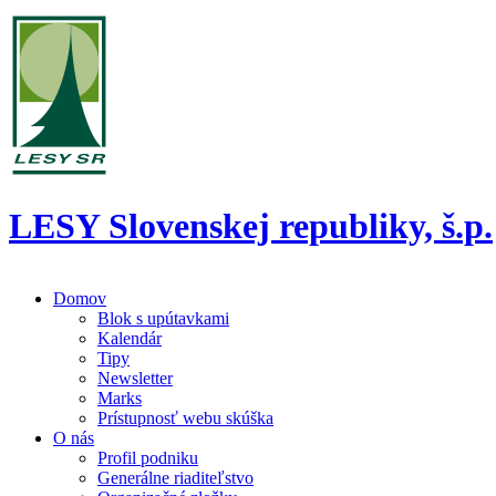
LESY Slovenskej republiky, š.p.
Domov
Blok s upútavkami
Kalendár
Tipy
Newsletter
Marks
Prístupnosť webu skúška
O nás
Profil podniku
Generálne riaditeľstvo