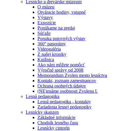
Lesnícke a drevárske múzeum
O múzeu
Otváracie hodiny, vstupné
Výstavy
Expozície
Ponúkame na predaj
Súťaže
Ponuka putovných výstav
360° panorámy
Videogaléria
Z našej kroniky
Knižnica
Ako nám môžete pomôcť
Výročné správy od 2008
Memorandum Zvolen mesto lesníctva
Kontakt, zoznam zamestnancov
Ochrana osobných údajov
(NE)známe osobnosti Zvolena I.
Lesná pedagogika
Lesná pedagogika - kontakty
Zariadenia lesnej pedagogiky
Lesnícky skanzen
Základné informácie
Chodník lesného času
Lesnícky cintorín