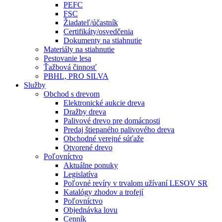
PEFC
FSC
Žiadateľ/účastník
Certifikáty/osvedčenia
Dokumenty na stiahnutie
Materiály na stiahnutie
Pestovanie lesa
Ťažbová činnosť
PBHL, PRO SILVA
Služby
Obchod s drevom
Elektronické aukcie dreva
Dražby dreva
Palivové drevo pre domácnosti
Predaj štiepaného palivového dreva
Obchodné verejné súťaže
Otvorené drevo
Poľovníctvo
Aktuálne ponuky
Legislatíva
Poľovné revíry v trvalom užívaní LESOV SR
Katalógy zhodov a trofejí
Poľovníctvo
Objednávka lovu
Cenník