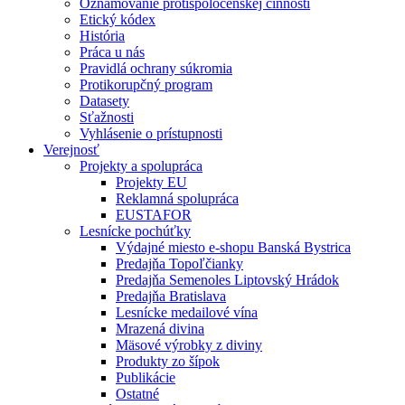
Oznamovanie protispoločenskej činnosti
Etický kódex
História
Práca u nás
Pravidlá ochrany súkromia
Protikorupčný program
Datasety
Sťažnosti
Vyhlásenie o prístupnosti
Verejnosť
Projekty a spolupráca
Projekty EU
Reklamná spolupráca
EUSTAFOR
Lesnícke pochúťky
Výdajné miesto e-shopu Banská Bystrica
Predajňa Topoľčianky
Predajňa Semenoles Liptovský Hrádok
Predajňa Bratislava
Lesnícke medailové vína
Mrazená divina
Mäsové výrobky z diviny
Produkty zo šípok
Publikácie
Ostatné